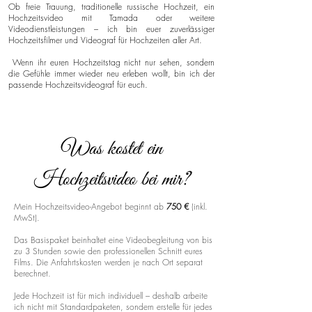
Ob freie Trauung, traditionelle russische Hochzeit, ein
Hochzeitsvideo mit Tamada oder weitere
Videodienstleistungen – ich bin euer zuverlässiger
Hochzeitsfilmer und Videograf für Hochzeiten aller Art.
Wenn ihr euren Hochzeitstag nicht nur sehen, sondern
die Gefühle immer wieder neu erleben wollt, bin ich der
passende Hochzeitsvideograf für euch.
Was kostet ein
Hochzeitsvideo bei mir?
Mein Hochzeitsvideo-Angebot beginnt ab
750 €
(inkl.
MwSt).
Das Basispaket beinhaltet eine Videobegleitung von bis
zu 3 Stunden sowie den professionellen Schnitt eures
Films. Die Anfahrtskosten werden je nach Ort separat
berechnet.
Jede Hochzeit ist für mich individuell – deshalb arbeite
ich nicht mit Standardpaketen, sondern erstelle für jedes