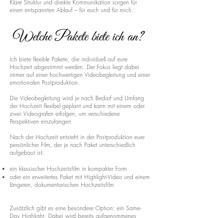
Klare Struktur und direkte Kommunikation sorgen für
einen entspannten Ablauf – für euch und für mich.
Welche Pakete biete ich an?
Ich biete flexible Pakete, die individuell auf eure
Hochzeit abgestimmt werden. Der Fokus liegt dabei
immer auf einer hochwertigen Videobegleitung und einer
emotionalen Postproduktion.
Die Videobegleitung wird je nach Bedarf und Umfang
der Hochzeit flexibel geplant und kann mit einem oder
zwei Videografen erfolgen, um verschiedene
Perspektiven einzufangen.
Nach der Hochzeit entsteht in der Postproduktion euer
persönlicher Film, der je nach Paket unterschiedlich
aufgebaut ist:
ein klassischer Hochzeitsfilm in kompakter Form
oder ein erweitertes Paket mit Highlight-Video und einem
längeren, dokumentarischen Hochzeitsfilm
Zusätzlich gibt es eine besondere Option: ein Same-
Day Highlight. Dabei wird bereits aufgenommenes