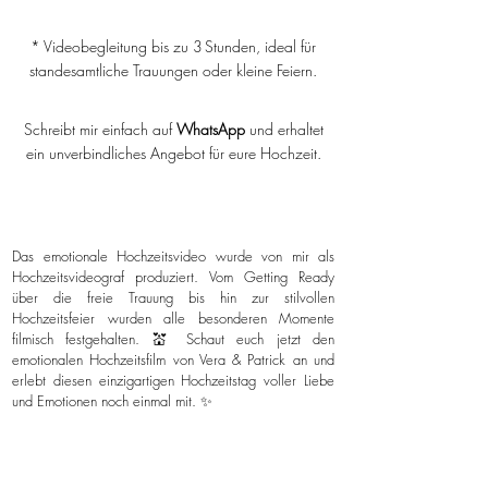
* Videobegleitung bis zu 3 Stunden, ideal für
standesamtliche Trauungen oder kleine Feiern.
Schreibt mir einfach auf
WhatsApp
und erhaltet
ein unverbindliches Angebot für eure Hochzeit.
Das emotionale Hochzeitsvideo wurde von mir als
Hochzeitsvideograf produziert. Vom Getting Ready
über die freie Trauung bis hin zur stilvollen
Hochzeitsfeier wurden alle besonderen Momente
filmisch festgehalten. 💒 Schaut euch jetzt den
emotionalen Hochzeitsfilm von Vera & Patrick an und
erlebt diesen einzigartigen Hochzeitstag voller Liebe
und Emotionen noch einmal mit. ✨