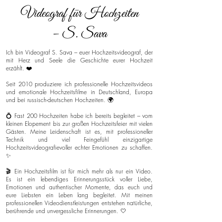
Videograf für Hochzeiten
– S. Sava
Ich bin Videograf S. Sava – euer Hochzeitsvideograf, der
mit Herz und Seele die Geschichte eurer Hochzeit
erzählt. ❤️
Seit 2010 produziere ich professionelle Hochzeitsvideos
und emotionale Hochzeitsfilme in Deutschland, Europa
und bei russisch-deutschen Hochzeiten. 🌍
💍 Fast 200 Hochzeiten habe ich bereits begleitet – vom
kleinen Elopement bis zur großen Hochzeitsfeier mit vielen
Gästen. Meine Leidenschaft ist es, mit professioneller
Technik und viel Feingefühl einzigartige
Hochzeitsvideografievoller echter Emotionen zu schaffen.
✨
🎬 Ein Hochzeitsfilm ist für mich mehr als nur ein Video.
Es ist ein lebendiges Erinnerungsstück voller Liebe,
Emotionen und authentischer Momente, das euch und
eure Liebsten ein Leben lang begleitet. Mit meinen
professionellen Videodienstleistungen entstehen natürliche,
berührende und unvergessliche Erinnerungen. 🤍