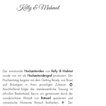
Kelly & Mahmut
Das emotionale
Hochzeitsvideo
von
Kelly & Mahmut
wurde von mir als
Hochzeitsvideograf
produziert. Der
Hochzeitstag begann mit dem Getting Ready von Braut
und Bräutigam in ihren jeweiligen Zuhause. 💍
Anschließend folgte die standesamtliche Trauung im
stilvollen Bankettsaal, bevor wir gemeinsam durch die
wunderschöne Altstadt von
Rottweil
spazierten und
romantische Momente filmisch festhielten. 🥂 Der