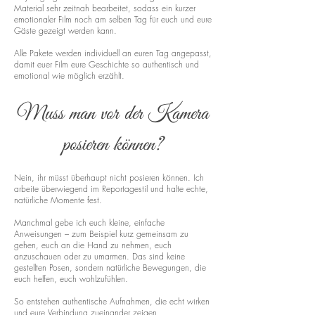
Material sehr zeitnah bearbeitet, sodass ein kurzer
emotionaler Film noch am selben Tag für euch und eure
Gäste gezeigt werden kann.
Alle Pakete werden individuell an euren Tag angepasst,
damit euer Film eure Geschichte so authentisch und
emotional wie möglich erzählt.
Muss man vor der Kamera
posieren können?
Nein, ihr müsst überhaupt nicht posieren können. Ich
arbeite überwiegend im Reportagestil und halte echte,
natürliche Momente fest.
Manchmal gebe ich euch kleine, einfache
Anweisungen – zum Beispiel kurz gemeinsam zu
gehen, euch an die Hand zu nehmen, euch
anzuschauen oder zu umarmen. Das sind keine
gestellten Posen, sondern natürliche Bewegungen, die
euch helfen, euch wohlzufühlen.
So entstehen authentische Aufnahmen, die echt wirken
und eure Verbindung zueinander zeigen