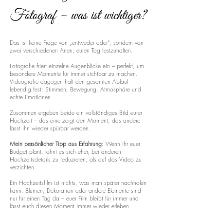
Fotograf – was ist wichtiger?
Das ist keine Frage von „entweder oder“, sondern von
zwei verschiedenen Arten, euren Tag festzuhalten.
Fotografie friert einzelne Augenblicke ein – perfekt, um
besondere Momente für immer sichtbar zu machen.
Videografie dagegen hält den gesamten Ablauf
lebendig fest: Stimmen, Bewegung, Atmosphäre und
echte Emotionen.
Zusammen ergeben beide ein vollständiges Bild eurer
Hochzeit – das eine zeigt den Moment, das andere
lässt ihn wieder spürbar werden.
Mein persönlicher Tipp aus Erfahrung:
Wenn ihr euer
Budget plant, lohnt es sich eher, bei anderen
Hochzeitsdetails zu reduzieren, als auf das Video zu
verzichten.
Ein Hochzeitsfilm ist nichts, was man später nachholen
kann. Blumen, Dekoration oder andere Elemente sind
nur für einen Tag da – euer Film bleibt für immer und
lässt euch diesen Moment immer wieder erleben.