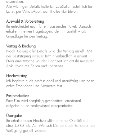
anzusehen.
Alle wichtigen Details halte ich zusätzlich schriftlich fest
(z. B. per WhatsApp), damit alles klar bleibt.
Auswahl & Vorbereitung
Ihr entscheidet euch für ein passendes Paket. Danach
erhaltet ihr einen Fragebogen, den ihr ausfüllt – als
Grundlage für den Vertrag.
Vertrag & Buchung
Nach Klärung aller Details wird der Vertrag erstellt. Mit
der Bestätigung ist euer Termin verbindlich reserviert.
Etwa eine Woche vor der Hochzeit schickt ihr mir euren
Ablaufplan mit Zeiten und Locations.
Hochzeitstag
Ich begleite euch professionell und unauffällig und halte
echte Emotionen und Momente fest.
Postproduktion
Euer Film wird sorgfältig geschnitten, emotional
aufgebaut und professionell ausgearbeitet.
Übergabe
Ihr erhaltet euren Hochzeitsfilm in hoher Qualität auf
einer USB-Stick. Auf Wunsch können auch Rohdaten zur
Verfügung gestellt werden.