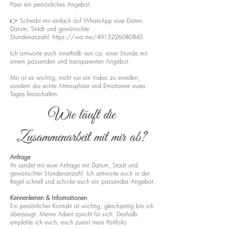
Paar ein persönliches Angebot.
👉 Schreibt mir einfach auf WhatsApp eure Daten:
Datum, Stadt und gewünschte
Stundenanzahl:
https://wa.me/4915226080845
Ich antworte euch innerhalb von ca. einer Stunde mit
einem passenden und transparenten Angebot.
Mir ist es wichtig, nicht nur ein Video zu erstellen,
sondern die echte Atmosphäre und Emotionen eures
Tages festzuhalten.
Wie läuft die
Zusammenarbeit mit mir ab?
Anfrage
Ihr sendet mir eure Anfrage mit Datum, Stadt und
gewünschter Stundenanzahl. Ich antworte euch in der
Regel schnell und schicke euch ein passendes Angebot.
Kennenlernen & Informationen
Ein persönlicher Kontakt ist wichtig, gleichzeitig bin ich
überzeugt: Meine Arbeit spricht für sich. Deshalb
empfehle ich euch, euch zuerst mein Portfolio