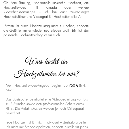
Ob freie Trauung, traditionelle russische Hochzeit, ein
Hochzeitsvideo mit Tamada oder weitere
Videodienstleistungen – ich bin euer zuverlässiger
Hochzeitsfilmer und Videograf für Hochzeiten aller Art.
Wenn ihr euren Hochzeitstag nicht nur sehen, sondern
die Gefühle immer wieder neu erleben wollt, bin ich der
passende Hochzeitsvideograf für euch.
Was kostet ein
Hochzeitsvideo bei mir?
Mein Hochzeitsvideo-Angebot beginnt ab
750 €
(inkl.
MwSt).
Das Basispaket beinhaltet eine Videobegleitung von bis
zu 3 Stunden sowie den professionellen Schnitt eures
Films. Die Anfahrtskosten werden je nach Ort separat
berechnet.
Jede Hochzeit ist für mich individuell – deshalb arbeite
ich nicht mit Standardpaketen, sondern erstelle für jedes