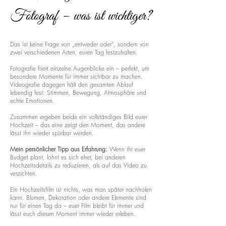
Fotograf – was ist wichtiger?
Das ist keine Frage von „entweder oder“, sondern von
zwei verschiedenen Arten, euren Tag festzuhalten.
Fotografie friert einzelne Augenblicke ein – perfekt, um
besondere Momente für immer sichtbar zu machen.
Videografie dagegen hält den gesamten Ablauf
lebendig fest: Stimmen, Bewegung, Atmosphäre und
echte Emotionen.
Zusammen ergeben beide ein vollständiges Bild eurer
Hochzeit – das eine zeigt den Moment, das andere
lässt ihn wieder spürbar werden.
Mein persönlicher Tipp aus Erfahrung:
Wenn ihr euer
Budget plant, lohnt es sich eher, bei anderen
Hochzeitsdetails zu reduzieren, als auf das Video zu
verzichten.
Ein Hochzeitsfilm ist nichts, was man später nachholen
kann. Blumen, Dekoration oder andere Elemente sind
nur für einen Tag da – euer Film bleibt für immer und
lässt euch diesen Moment immer wieder erleben.