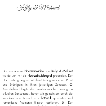
Kelly & Mahmut
Das emotionale
Hochzeitsvideo
von
Kelly & Mahmut
wurde von mir als
Hochzeitsvideograf
produziert. Der
Hochzeitstag begann mit dem Getting Ready von Braut
und Bräutigam in ihren jeweiligen Zuhause. 💍
Anschließend folgte die standesamtliche Trauung im
stilvollen Bankettsaal, bevor wir gemeinsam durch die
wunderschöne Altstadt von
Rottweil
spazierten und
romantische Momente filmisch festhielten. 🥂 Der