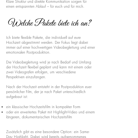
Klare Struktur und direkte Kommunikation sorgen für
einen entspannten Ablauf – für euch und für mich.
Welche Pakete biete ich an?
Ich biete flexible Pakete, die individuell auf eure
Hochzeit abgestimmt werden. Der Fokus liegt dabei
immer auf einer hochwertigen Videobegleitung und einer
emotionalen Postproduktion.
Die Videobegleitung wird je nach Bedarf und Umfang
der Hochzeit flexibel geplant und kann mit einem oder
zwei Videografen erfolgen, um verschiedene
Perspektiven einzufangen.
Nach der Hochzeit entsteht in der Postproduktion euer
persönlicher Film, der je nach Paket unterschiedlich
aufgebaut ist:
ein klassischer Hochzeitsfilm in kompakter Form
oder ein erweitertes Paket mit Highlight-Video und einem
längeren, dokumentarischen Hochzeitsfilm
Zusätzlich gibt es eine besondere Option: ein Same-
Day Highlight. Dabei wird bereits aufgenommenes