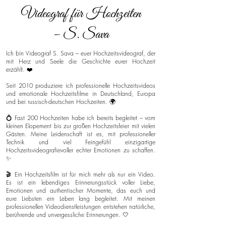
Videograf für Hochzeiten
– S. Sava
Ich bin Videograf S. Sava – euer Hochzeitsvideograf, der
mit Herz und Seele die Geschichte eurer Hochzeit
erzählt. ❤️
Seit 2010 produziere ich professionelle Hochzeitsvideos
und emotionale Hochzeitsfilme in Deutschland, Europa
und bei russisch-deutschen Hochzeiten. 🌍
💍 Fast 200 Hochzeiten habe ich bereits begleitet – vom
kleinen Elopement bis zur großen Hochzeitsfeier mit vielen
Gästen. Meine Leidenschaft ist es, mit professioneller
Technik und viel Feingefühl einzigartige
Hochzeitsvideografievoller echter Emotionen zu schaffen.
✨
🎬 Ein Hochzeitsfilm ist für mich mehr als nur ein Video.
Es ist ein lebendiges Erinnerungsstück voller Liebe,
Emotionen und authentischer Momente, das euch und
eure Liebsten ein Leben lang begleitet. Mit meinen
professionellen Videodienstleistungen entstehen natürliche,
berührende und unvergessliche Erinnerungen. 🤍