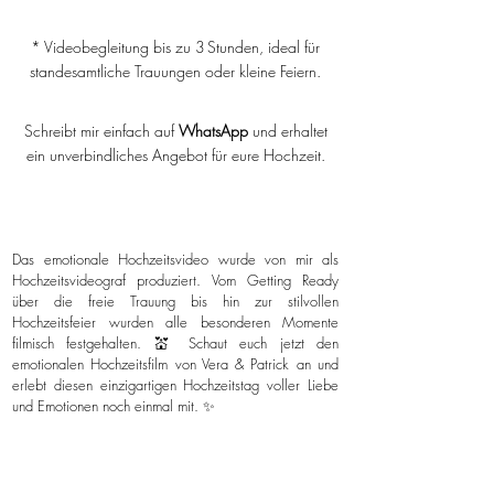
* Videobegleitung bis zu 3 Stunden, ideal für
standesamtliche Trauungen oder kleine Feiern.
Schreibt mir einfach auf
WhatsApp
und erhaltet
ein unverbindliches Angebot für eure Hochzeit.
Das emotionale Hochzeitsvideo wurde von mir als
Hochzeitsvideograf produziert. Vom Getting Ready
über die freie Trauung bis hin zur stilvollen
Hochzeitsfeier wurden alle besonderen Momente
filmisch festgehalten. 💒 Schaut euch jetzt den
emotionalen Hochzeitsfilm von Vera & Patrick an und
erlebt diesen einzigartigen Hochzeitstag voller Liebe
und Emotionen noch einmal mit. ✨