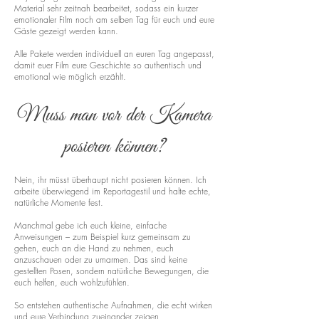
Material sehr zeitnah bearbeitet, sodass ein kurzer
emotionaler Film noch am selben Tag für euch und eure
Gäste gezeigt werden kann.
Alle Pakete werden individuell an euren Tag angepasst,
damit euer Film eure Geschichte so authentisch und
emotional wie möglich erzählt.
Muss man vor der Kamera
posieren können?
Nein, ihr müsst überhaupt nicht posieren können. Ich
arbeite überwiegend im Reportagestil und halte echte,
natürliche Momente fest.
Manchmal gebe ich euch kleine, einfache
Anweisungen – zum Beispiel kurz gemeinsam zu
gehen, euch an die Hand zu nehmen, euch
anzuschauen oder zu umarmen. Das sind keine
gestellten Posen, sondern natürliche Bewegungen, die
euch helfen, euch wohlzufühlen.
So entstehen authentische Aufnahmen, die echt wirken
und eure Verbindung zueinander zeigen