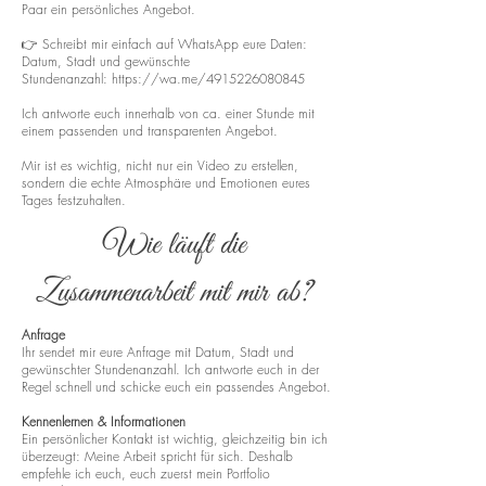
Paar ein persönliches Angebot.
👉 Schreibt mir einfach auf WhatsApp eure Daten:
Datum, Stadt und gewünschte
Stundenanzahl:
https://wa.me/4915226080845
Ich antworte euch innerhalb von ca. einer Stunde mit
einem passenden und transparenten Angebot.
Mir ist es wichtig, nicht nur ein Video zu erstellen,
sondern die echte Atmosphäre und Emotionen eures
Tages festzuhalten.
Wie läuft die
Zusammenarbeit mit mir ab?
Anfrage
Ihr sendet mir eure Anfrage mit Datum, Stadt und
gewünschter Stundenanzahl. Ich antworte euch in der
Regel schnell und schicke euch ein passendes Angebot.
Kennenlernen & Informationen
Ein persönlicher Kontakt ist wichtig, gleichzeitig bin ich
überzeugt: Meine Arbeit spricht für sich. Deshalb
empfehle ich euch, euch zuerst mein Portfolio