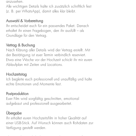
anzusehen.
Alle wichtigen Details halte ich zusätzlich schriftlich fest
(z. B. per WhatsApp), damit alles klar bleibt.
Auswahl & Vorbereitung
Ihr entscheidet euch für ein passendes Paket. Danach
erhaltet ihr einen Fragebogen, den ihr ausfüllt – als
Grundlage für den Vertrag.
Vertrag & Buchung
Nach Klärung aller Details wird der Vertrag erstellt. Mit
der Bestätigung ist euer Termin verbindlich reserviert.
Etwa eine Woche vor der Hochzeit schickt ihr mir euren
Ablaufplan mit Zeiten und Locations.
Hochzeitstag
Ich begleite euch professionell und unauffällig und halte
echte Emotionen und Momente fest.
Postproduktion
Euer Film wird sorgfältig geschnitten, emotional
aufgebaut und professionell ausgearbeitet.
Übergabe
Ihr erhaltet euren Hochzeitsfilm in hoher Qualität auf
einer USB-Stick. Auf Wunsch können auch Rohdaten zur
Verfügung gestellt werden.