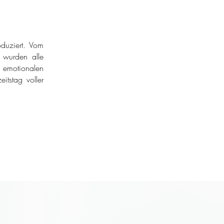
duziert. Vom
r wurden alle
 emotionalen
itstag voller