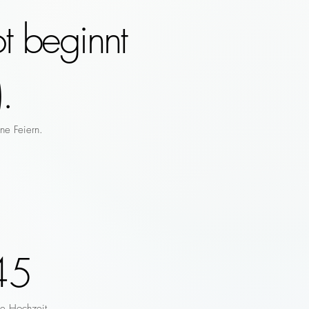
t beginnt
.
ne Feiern.
45
re Hochzeit.