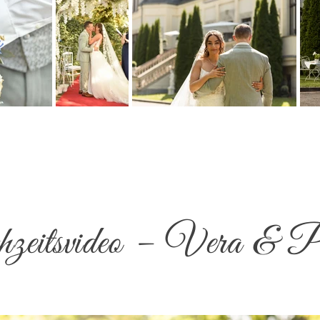
eitsvideo – Vera & P