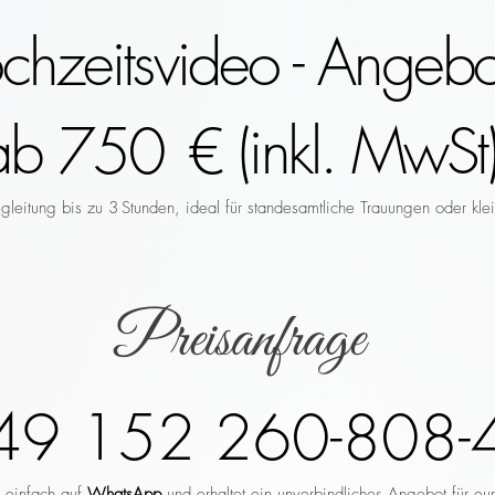
hzeitsvideo - Angebo
ab 750 € (inkl. MwSt)
leitung bis zu 3 Stunden, ideal für standesamtliche Trauungen oder klei
Preisanfrage
49 152 260-808-
r einfach auf
WhatsApp
und erhaltet ein unverbindliches Angebot für eu