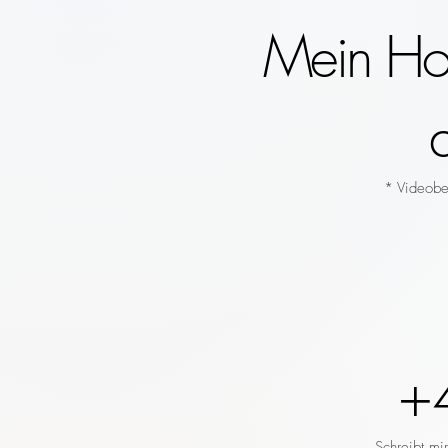
Mein Hoc
* Videobeg
+
Schreibt mi