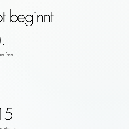
t beginnt
.
ne Feiern.
45
re Hochzeit.