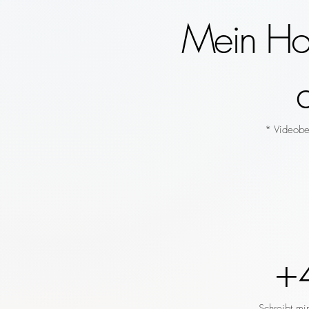
Mein Hoc
* Videobeg
+
Schreibt mi