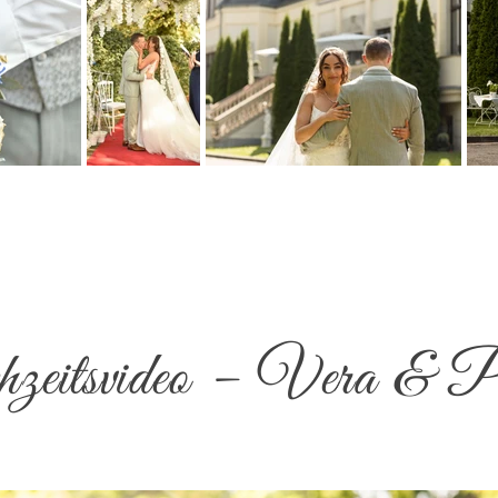
eitsvideo – Vera & P