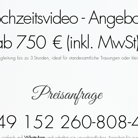
hzeitsvideo - Angebo
ab 750 € (inkl. MwSt)
leitung bis zu 3 Stunden, ideal für standesamtliche Trauungen oder klei
Preisanfrage
49 152 260-808-
r einfach auf
WhatsApp
und erhaltet ein unverbindliches Angebot für eu