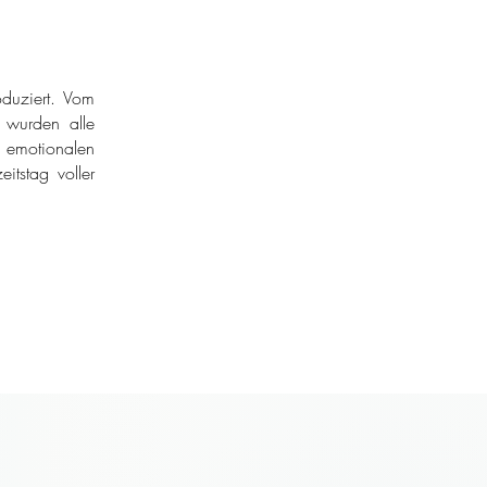
duziert. Vom
r wurden alle
 emotionalen
itstag voller