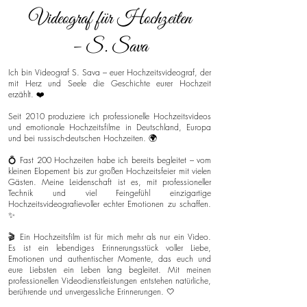
Videograf für Hochzeiten
– S. Sava
Ich bin Videograf S. Sava – euer Hochzeitsvideograf, der
mit Herz und Seele die Geschichte eurer Hochzeit
erzählt. ❤️
Seit 2010 produziere ich professionelle Hochzeitsvideos
und emotionale Hochzeitsfilme in Deutschland, Europa
und bei russisch-deutschen Hochzeiten. 🌍
💍 Fast 200 Hochzeiten habe ich bereits begleitet – vom
kleinen Elopement bis zur großen Hochzeitsfeier mit vielen
Gästen. Meine Leidenschaft ist es, mit professioneller
Technik und viel Feingefühl einzigartige
Hochzeitsvideografievoller echter Emotionen zu schaffen.
✨
🎬 Ein Hochzeitsfilm ist für mich mehr als nur ein Video.
Es ist ein lebendiges Erinnerungsstück voller Liebe,
Emotionen und authentischer Momente, das euch und
eure Liebsten ein Leben lang begleitet. Mit meinen
professionellen Videodienstleistungen entstehen natürliche,
berührende und unvergessliche Erinnerungen. 🤍