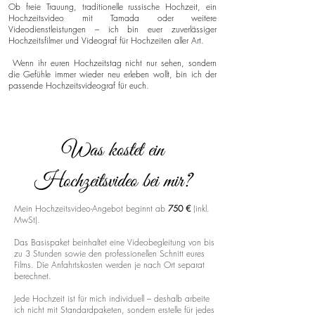
Ob freie Trauung, traditionelle russische Hochzeit, ein
Hochzeitsvideo mit Tamada oder weitere
Videodienstleistungen – ich bin euer zuverlässiger
Hochzeitsfilmer und Videograf für Hochzeiten aller Art.
Wenn ihr euren Hochzeitstag nicht nur sehen, sondern
die Gefühle immer wieder neu erleben wollt, bin ich der
passende Hochzeitsvideograf für euch.
Was kostet ein
Hochzeitsvideo bei mir?
Mein Hochzeitsvideo-Angebot beginnt ab
750 €
(inkl.
MwSt).
Das Basispaket beinhaltet eine Videobegleitung von bis
zu 3 Stunden sowie den professionellen Schnitt eures
Films. Die Anfahrtskosten werden je nach Ort separat
berechnet.
Jede Hochzeit ist für mich individuell – deshalb arbeite
ich nicht mit Standardpaketen, sondern erstelle für jedes