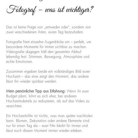
Fotograf – was ist wichtiger?
Das ist keine Frage von „entweder oder“, sondern von
zwei verschiedenen Arten, euren Tag festzuhalten.
Fotografie friert einzelne Augenblicke ein – perfekt, um
besondere Momente für immer sichtbar zu machen.
Videografie dagegen hält den gesamten Ablauf
lebendig fest: Stimmen, Bewegung, Atmosphäre und
echte Emotionen.
Zusammen ergeben beide ein vollständiges Bild eurer
Hochzeit – das eine zeigt den Moment, das andere
lässt ihn wieder spürbar werden.
Mein persönlicher Tipp aus Erfahrung:
Wenn ihr euer
Budget plant, lohnt es sich eher, bei anderen
Hochzeitsdetails zu reduzieren, als auf das Video zu
verzichten.
Ein Hochzeitsfilm ist nichts, was man später nachholen
kann. Blumen, Dekoration oder andere Elemente sind
nur für einen Tag da – euer Film bleibt für immer und
lässt euch diesen Moment immer wieder erleben.