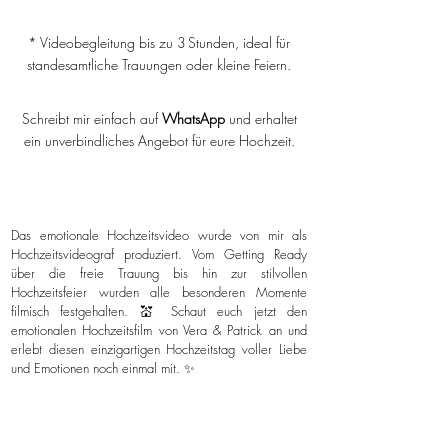
* Videobegleitung bis zu 3 Stunden, ideal für
standesamtliche Trauungen oder kleine Feiern.
Schreibt mir einfach auf
WhatsApp
und erhaltet
ein unverbindliches Angebot für eure Hochzeit.
Das emotionale Hochzeitsvideo wurde von mir als
Hochzeitsvideograf produziert. Vom Getting Ready
über die freie Trauung bis hin zur stilvollen
Hochzeitsfeier wurden alle besonderen Momente
filmisch festgehalten. 💒 Schaut euch jetzt den
emotionalen Hochzeitsfilm von Vera & Patrick an und
erlebt diesen einzigartigen Hochzeitstag voller Liebe
und Emotionen noch einmal mit. ✨