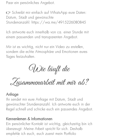
Paar ein persönliches Angebot.
👉 Schreibt mir einfach auf WhatsApp eure Daten:
Datum, Stadt und gewünschte
Stundenanzahl:
https://wa.me/4915226080845
Ich antworte euch innerhalb von ca. einer Stunde mit
einem passenden und transparenten Angebot.
Mir ist es wichtig, nicht nur ein Video zu erstellen,
sondern die echte Atmosphäre und Emotionen eures
Tages festzuhalten.
Wie läuft die
Zusammenarbeit mit mir ab?
Anfrage
Ihr sendet mir eure Anfrage mit Datum, Stadt und
gewünschter Stundenanzahl. Ich antworte euch in der
Regel schnell und schicke euch ein passendes Angebot.
Kennenlernen & Informationen
Ein persönlicher Kontakt ist wichtig, gleichzeitig bin ich
überzeugt: Meine Arbeit spricht für sich. Deshalb
empfehle ich euch, euch zuerst mein Portfolio