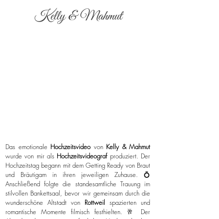
Kelly & Mahmut
Das emotionale
Hochzeitsvideo
von
Kelly & Mahmut
wurde von mir als
Hochzeitsvideograf
produziert. Der
Hochzeitstag begann mit dem Getting Ready von Braut
und Bräutigam in ihren jeweiligen Zuhause. 💍
Anschließend folgte die standesamtliche Trauung im
stilvollen Bankettsaal, bevor wir gemeinsam durch die
wunderschöne Altstadt von
Rottweil
spazierten und
romantische Momente filmisch festhielten. 🥂 Der