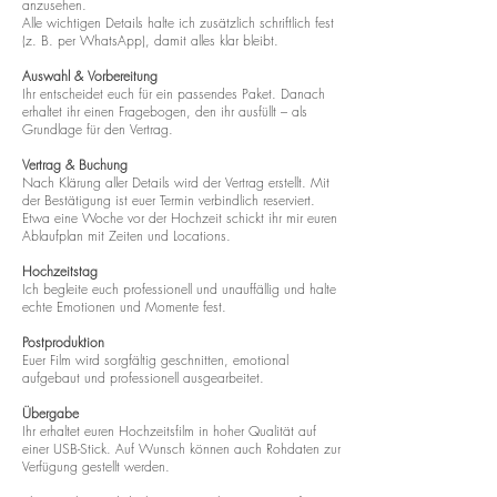
anzusehen.
Alle wichtigen Details halte ich zusätzlich schriftlich fest
(z. B. per WhatsApp), damit alles klar bleibt.
Auswahl & Vorbereitung
Ihr entscheidet euch für ein passendes Paket. Danach
erhaltet ihr einen Fragebogen, den ihr ausfüllt – als
Grundlage für den Vertrag.
Vertrag & Buchung
Nach Klärung aller Details wird der Vertrag erstellt. Mit
der Bestätigung ist euer Termin verbindlich reserviert.
Etwa eine Woche vor der Hochzeit schickt ihr mir euren
Ablaufplan mit Zeiten und Locations.
Hochzeitstag
Ich begleite euch professionell und unauffällig und halte
echte Emotionen und Momente fest.
Postproduktion
Euer Film wird sorgfältig geschnitten, emotional
aufgebaut und professionell ausgearbeitet.
Übergabe
Ihr erhaltet euren Hochzeitsfilm in hoher Qualität auf
einer USB-Stick. Auf Wunsch können auch Rohdaten zur
Verfügung gestellt werden.