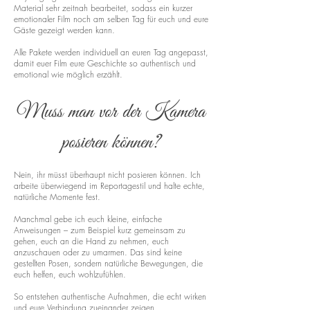
Material sehr zeitnah bearbeitet, sodass ein kurzer
emotionaler Film noch am selben Tag für euch und eure
Gäste gezeigt werden kann.
Alle Pakete werden individuell an euren Tag angepasst,
damit euer Film eure Geschichte so authentisch und
emotional wie möglich erzählt.
Muss man vor der Kamera
posieren können?
Nein, ihr müsst überhaupt nicht posieren können. Ich
arbeite überwiegend im Reportagestil und halte echte,
natürliche Momente fest.
Manchmal gebe ich euch kleine, einfache
Anweisungen – zum Beispiel kurz gemeinsam zu
gehen, euch an die Hand zu nehmen, euch
anzuschauen oder zu umarmen. Das sind keine
gestellten Posen, sondern natürliche Bewegungen, die
euch helfen, euch wohlzufühlen.
So entstehen authentische Aufnahmen, die echt wirken
und eure Verbindung zueinander zeigen