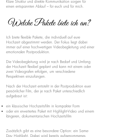
Klare Struktur und direkte Kommunikation sorgen für
einen entspannten Ablauf – für euch und für mich.
Welche Pakete biete ich an?
Ich biete flexible Pakete, die individuell auf eure
Hochzeit abgestimmt werden. Der Fokus liegt dabei
immer auf einer hochwertigen Videobegleitung und einer
emotionalen Postproduktion.
Die Videobegleitung wird je nach Bedarf und Umfang
der Hochzeit flexibel geplant und kann mit einem oder
zwei Videografen erfolgen, um verschiedene
Perspektiven einzufangen.
Nach der Hochzeit entsteht in der Postproduktion euer
persönlicher Film, der je nach Paket unterschiedlich
aufgebaut ist:
ein klassischer Hochzeitsfilm in kompakter Form
oder ein erweitertes Paket mit Highlight-Video und einem
längeren, dokumentarischen Hochzeitsfilm
Zusätzlich gibt es eine besondere Option: ein Same-
Day Highlight. Dabei wird bereits aufgenommenes