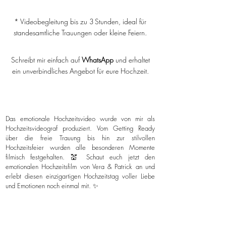
* Videobegleitung bis zu 3 Stunden, ideal für
standesamtliche Trauungen oder kleine Feiern.
Schreibt mir einfach auf
WhatsApp
und erhaltet
ein unverbindliches Angebot für eure Hochzeit.
Das emotionale Hochzeitsvideo wurde von mir als
Hochzeitsvideograf produziert. Vom Getting Ready
über die freie Trauung bis hin zur stilvollen
Hochzeitsfeier wurden alle besonderen Momente
filmisch festgehalten. 💒 Schaut euch jetzt den
emotionalen Hochzeitsfilm von Vera & Patrick an und
erlebt diesen einzigartigen Hochzeitstag voller Liebe
und Emotionen noch einmal mit. ✨