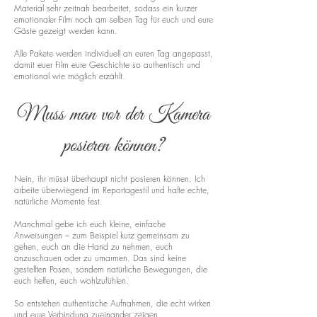
Material sehr zeitnah bearbeitet, sodass ein kurzer
emotionaler Film noch am selben Tag für euch und eure
Gäste gezeigt werden kann.
Alle Pakete werden individuell an euren Tag angepasst,
damit euer Film eure Geschichte so authentisch und
emotional wie möglich erzählt.
Muss man vor der Kamera
posieren können?
Nein, ihr müsst überhaupt nicht posieren können. Ich
arbeite überwiegend im Reportagestil und halte echte,
natürliche Momente fest.
Manchmal gebe ich euch kleine, einfache
Anweisungen – zum Beispiel kurz gemeinsam zu
gehen, euch an die Hand zu nehmen, euch
anzuschauen oder zu umarmen. Das sind keine
gestellten Posen, sondern natürliche Bewegungen, die
euch helfen, euch wohlzufühlen.
So entstehen authentische Aufnahmen, die echt wirken
und eure Verbindung zueinander zeigen