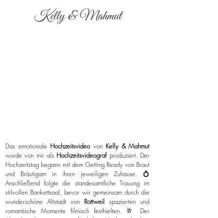
Kelly & Mahmut
Das emotionale
Hochzeitsvideo
von
Kelly & Mahmut
wurde von mir als
Hochzeitsvideograf
produziert. Der
Hochzeitstag begann mit dem Getting Ready von Braut
und Bräutigam in ihren jeweiligen Zuhause. 💍
Anschließend folgte die standesamtliche Trauung im
stilvollen Bankettsaal, bevor wir gemeinsam durch die
wunderschöne Altstadt von
Rottweil
spazierten und
romantische Momente filmisch festhielten. 🥂 Der