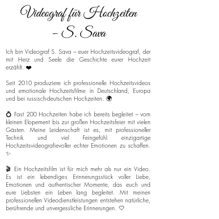
Videograf für Hochzeiten
– S. Sava
Ich bin Videograf S. Sava – euer Hochzeitsvideograf, der
mit Herz und Seele die Geschichte eurer Hochzeit
erzählt. ❤️
Seit 2010 produziere ich professionelle Hochzeitsvideos
und emotionale Hochzeitsfilme in Deutschland, Europa
und bei russisch-deutschen Hochzeiten. 🌍
💍 Fast 200 Hochzeiten habe ich bereits begleitet – vom
kleinen Elopement bis zur großen Hochzeitsfeier mit vielen
Gästen. Meine Leidenschaft ist es, mit professioneller
Technik und viel Feingefühl einzigartige
Hochzeitsvideografievoller echter Emotionen zu schaffen.
✨
🎬 Ein Hochzeitsfilm ist für mich mehr als nur ein Video.
Es ist ein lebendiges Erinnerungsstück voller Liebe,
Emotionen und authentischer Momente, das euch und
eure Liebsten ein Leben lang begleitet. Mit meinen
professionellen Videodienstleistungen entstehen natürliche,
berührende und unvergessliche Erinnerungen. 🤍