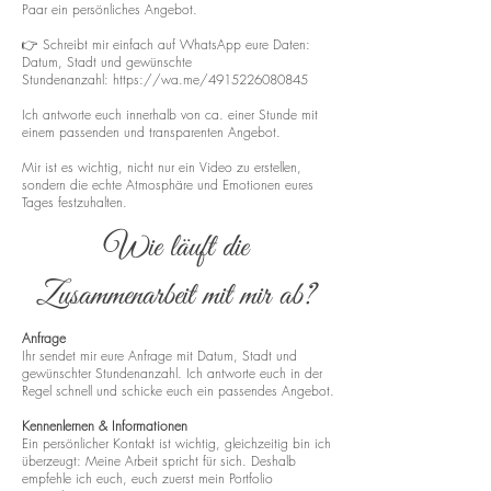
Paar ein persönliches Angebot.
👉 Schreibt mir einfach auf WhatsApp eure Daten:
Datum, Stadt und gewünschte
Stundenanzahl:
https://wa.me/4915226080845
Ich antworte euch innerhalb von ca. einer Stunde mit
einem passenden und transparenten Angebot.
Mir ist es wichtig, nicht nur ein Video zu erstellen,
sondern die echte Atmosphäre und Emotionen eures
Tages festzuhalten.
Wie läuft die
Zusammenarbeit mit mir ab?
Anfrage
Ihr sendet mir eure Anfrage mit Datum, Stadt und
gewünschter Stundenanzahl. Ich antworte euch in der
Regel schnell und schicke euch ein passendes Angebot.
Kennenlernen & Informationen
Ein persönlicher Kontakt ist wichtig, gleichzeitig bin ich
überzeugt: Meine Arbeit spricht für sich. Deshalb
empfehle ich euch, euch zuerst mein Portfolio