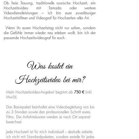
Ob freie Trauung, traditionelle russische Hochzeit, ein
Hochzeitsvideo mit Tamada oder weitere
Videodienstleistungen – ich bin euer zuverlässiger
Hochzeitsfilmer und Videograf für Hochzeiten aller Art.
Wenn ihr euren Hochzeitstag nicht nur sehen, sondern
die Gefühle immer wieder neu erleben wollt, bin ich der
passende Hochzeitsvideograf für euch.
Was kostet ein
Hochzeitsvideo bei mir?
Mein Hochzeitsvideo-Angebot beginnt ab
750 €
(inkl.
MwSt).
Das Basispaket beinhaltet eine Videobegleitung von bis
zu 3 Stunden sowie den professionellen Schnitt eures
Films. Die Anfahrtskosten werden je nach Ort separat
berechnet.
Jede Hochzeit ist für mich individuell – deshalb arbeite
ich nicht mit Standardpaketen, sondern erstelle für jedes