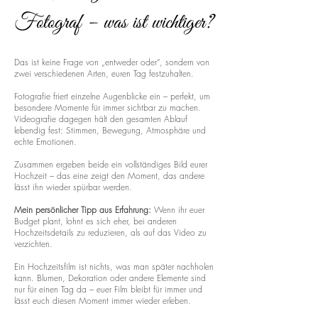
Fotograf – was ist wichtiger?
Das ist keine Frage von „entweder oder“, sondern von
zwei verschiedenen Arten, euren Tag festzuhalten.
Fotografie friert einzelne Augenblicke ein – perfekt, um
besondere Momente für immer sichtbar zu machen.
Videografie dagegen hält den gesamten Ablauf
lebendig fest: Stimmen, Bewegung, Atmosphäre und
echte Emotionen.
Zusammen ergeben beide ein vollständiges Bild eurer
Hochzeit – das eine zeigt den Moment, das andere
lässt ihn wieder spürbar werden.
Mein persönlicher Tipp aus Erfahrung:
Wenn ihr euer
Budget plant, lohnt es sich eher, bei anderen
Hochzeitsdetails zu reduzieren, als auf das Video zu
verzichten.
Ein Hochzeitsfilm ist nichts, was man später nachholen
kann. Blumen, Dekoration oder andere Elemente sind
nur für einen Tag da – euer Film bleibt für immer und
lässt euch diesen Moment immer wieder erleben.