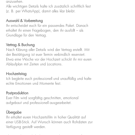
anzusehen.
Alle wichtigen Details halte ich zusätzlich schriftlich fest
(z. B. per WhatsApp), damit alles klar bleibt.
Auswahl & Vorbereitung
Ihr entscheidet euch für ein passendes Paket. Danach
erhaltet ihr einen Fragebogen, den ihr ausfüllt – als
Grundlage für den Vertrag.
Vertrag & Buchung
Nach Klärung aller Details wird der Vertrag erstellt. Mit
der Bestätigung ist euer Termin verbindlich reserviert.
Etwa eine Woche vor der Hochzeit schickt ihr mir euren
Ablaufplan mit Zeiten und Locations.
Hochzeitstag
Ich begleite euch professionell und unauffällig und halte
echte Emotionen und Momente fest.
Postproduktion
Euer Film wird sorgfältig geschnitten, emotional
aufgebaut und professionell ausgearbeitet.
Übergabe
Ihr erhaltet euren Hochzeitsfilm in hoher Qualität auf
einer USB-Stick. Auf Wunsch können auch Rohdaten zur
Verfügung gestellt werden.