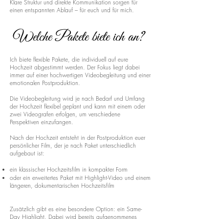
Klare Struktur und direkte Kommunikation sorgen für
einen entspannten Ablauf – für euch und für mich.
Welche Pakete biete ich an?
Ich biete flexible Pakete, die individuell auf eure
Hochzeit abgestimmt werden. Der Fokus liegt dabei
immer auf einer hochwertigen Videobegleitung und einer
emotionalen Postproduktion.
Die Videobegleitung wird je nach Bedarf und Umfang
der Hochzeit flexibel geplant und kann mit einem oder
zwei Videografen erfolgen, um verschiedene
Perspektiven einzufangen.
Nach der Hochzeit entsteht in der Postproduktion euer
persönlicher Film, der je nach Paket unterschiedlich
aufgebaut ist:
ein klassischer Hochzeitsfilm in kompakter Form
oder ein erweitertes Paket mit Highlight-Video und einem
längeren, dokumentarischen Hochzeitsfilm
Zusätzlich gibt es eine besondere Option: ein Same-
Day Highlight. Dabei wird bereits aufgenommenes