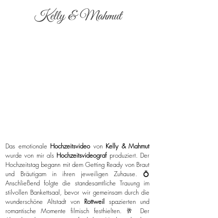
Kelly & Mahmut
Das emotionale
Hochzeitsvideo
von
Kelly & Mahmut
wurde von mir als
Hochzeitsvideograf
produziert. Der
Hochzeitstag begann mit dem Getting Ready von Braut
und Bräutigam in ihren jeweiligen Zuhause. 💍
Anschließend folgte die standesamtliche Trauung im
stilvollen Bankettsaal, bevor wir gemeinsam durch die
wunderschöne Altstadt von
Rottweil
spazierten und
romantische Momente filmisch festhielten. 🥂 Der