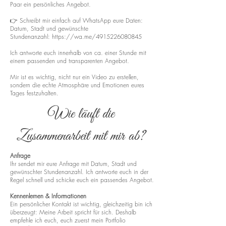
Paar ein persönliches Angebot.
👉 Schreibt mir einfach auf WhatsApp eure Daten:
Datum, Stadt und gewünschte
Stundenanzahl:
https://wa.me/4915226080845
Ich antworte euch innerhalb von ca. einer Stunde mit
einem passenden und transparenten Angebot.
Mir ist es wichtig, nicht nur ein Video zu erstellen,
sondern die echte Atmosphäre und Emotionen eures
Tages festzuhalten.
Wie läuft die
Zusammenarbeit mit mir ab?
Anfrage
Ihr sendet mir eure Anfrage mit Datum, Stadt und
gewünschter Stundenanzahl. Ich antworte euch in der
Regel schnell und schicke euch ein passendes Angebot.
Kennenlernen & Informationen
Ein persönlicher Kontakt ist wichtig, gleichzeitig bin ich
überzeugt: Meine Arbeit spricht für sich. Deshalb
empfehle ich euch, euch zuerst mein Portfolio