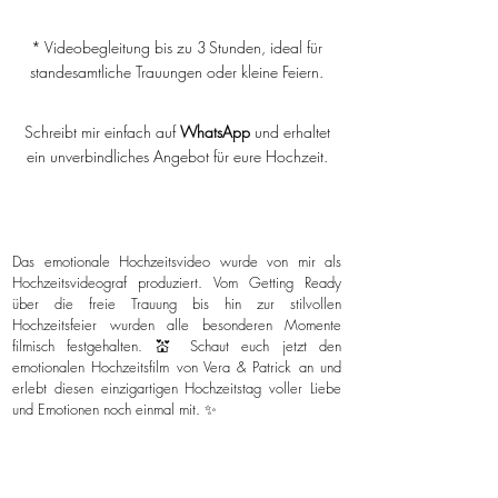
* Videobegleitung bis zu 3 Stunden, ideal für
standesamtliche Trauungen oder kleine Feiern.
Schreibt mir einfach auf
WhatsApp
und erhaltet
ein unverbindliches Angebot für eure Hochzeit.
Das emotionale Hochzeitsvideo wurde von mir als
Hochzeitsvideograf produziert. Vom Getting Ready
über die freie Trauung bis hin zur stilvollen
Hochzeitsfeier wurden alle besonderen Momente
filmisch festgehalten. 💒 Schaut euch jetzt den
emotionalen Hochzeitsfilm von Vera & Patrick an und
erlebt diesen einzigartigen Hochzeitstag voller Liebe
und Emotionen noch einmal mit. ✨