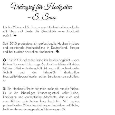
Videograf für Hochzeiten
– S. Sava
Ich bin Videograf S. Sava – euer Hochzeitsvideograf, der
mit Herz und Seele die Geschichte eurer Hochzeit
erzählt. ❤️
Seit 2010 produziere ich professionelle Hochzeitsvideos
und emotionale Hochzeitsfilme in Deutschland, Europa
und bei russisch-deutschen Hochzeiten. 🌍
💍 Fast 200 Hochzeiten habe ich bereits begleitet – vom
kleinen Elopement bis zur großen Hochzeitsfeier mit vielen
Gästen. Meine Leidenschaft ist es, mit professioneller
Technik und viel Feingefühl einzigartige
Hochzeitsvideografievoller echter Emotionen zu schaffen.
✨
🎬 Ein Hochzeitsfilm ist für mich mehr als nur ein Video.
Es ist ein lebendiges Erinnerungsstück voller Liebe,
Emotionen und authentischer Momente, das euch und
eure Liebsten ein Leben lang begleitet. Mit meinen
professionellen Videodienstleistungen entstehen natürliche,
berührende und unvergessliche Erinnerungen. 🤍