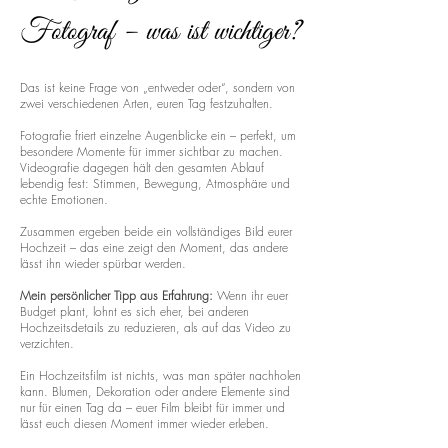
Fotograf – was ist wichtiger?
Das ist keine Frage von „entweder oder“, sondern von
zwei verschiedenen Arten, euren Tag festzuhalten.
Fotografie friert einzelne Augenblicke ein – perfekt, um
besondere Momente für immer sichtbar zu machen.
Videografie dagegen hält den gesamten Ablauf
lebendig fest: Stimmen, Bewegung, Atmosphäre und
echte Emotionen.
Zusammen ergeben beide ein vollständiges Bild eurer
Hochzeit – das eine zeigt den Moment, das andere
lässt ihn wieder spürbar werden.
Mein persönlicher Tipp aus Erfahrung:
Wenn ihr euer
Budget plant, lohnt es sich eher, bei anderen
Hochzeitsdetails zu reduzieren, als auf das Video zu
verzichten.
Ein Hochzeitsfilm ist nichts, was man später nachholen
kann. Blumen, Dekoration oder andere Elemente sind
nur für einen Tag da – euer Film bleibt für immer und
lässt euch diesen Moment immer wieder erleben.