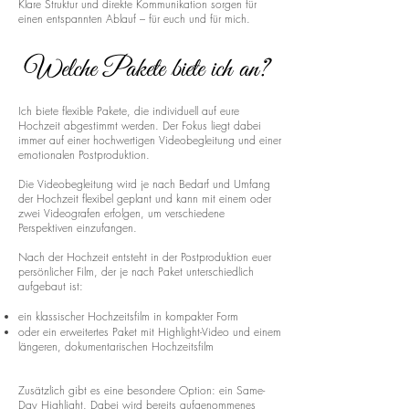
Klare Struktur und direkte Kommunikation sorgen für
einen entspannten Ablauf – für euch und für mich.
Welche Pakete biete ich an?
Ich biete flexible Pakete, die individuell auf eure
Hochzeit abgestimmt werden. Der Fokus liegt dabei
immer auf einer hochwertigen Videobegleitung und einer
emotionalen Postproduktion.
Die Videobegleitung wird je nach Bedarf und Umfang
der Hochzeit flexibel geplant und kann mit einem oder
zwei Videografen erfolgen, um verschiedene
Perspektiven einzufangen.
Nach der Hochzeit entsteht in der Postproduktion euer
persönlicher Film, der je nach Paket unterschiedlich
aufgebaut ist:
ein klassischer Hochzeitsfilm in kompakter Form
oder ein erweitertes Paket mit Highlight-Video und einem
längeren, dokumentarischen Hochzeitsfilm
Zusätzlich gibt es eine besondere Option: ein Same-
Day Highlight. Dabei wird bereits aufgenommenes