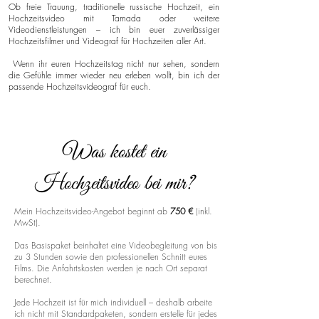
Ob freie Trauung, traditionelle russische Hochzeit, ein
Hochzeitsvideo mit Tamada oder weitere
Videodienstleistungen – ich bin euer zuverlässiger
Hochzeitsfilmer und Videograf für Hochzeiten aller Art.
Wenn ihr euren Hochzeitstag nicht nur sehen, sondern
die Gefühle immer wieder neu erleben wollt, bin ich der
passende Hochzeitsvideograf für euch.
Was kostet ein
Hochzeitsvideo bei mir?
Mein Hochzeitsvideo-Angebot beginnt ab
750 €
(inkl.
MwSt).
Das Basispaket beinhaltet eine Videobegleitung von bis
zu 3 Stunden sowie den professionellen Schnitt eures
Films. Die Anfahrtskosten werden je nach Ort separat
berechnet.
Jede Hochzeit ist für mich individuell – deshalb arbeite
ich nicht mit Standardpaketen, sondern erstelle für jedes