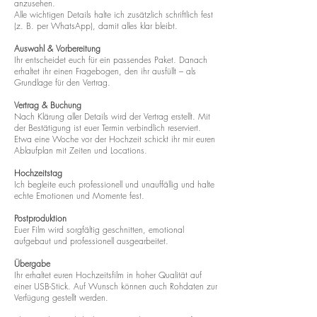
anzusehen.
Alle wichtigen Details halte ich zusätzlich schriftlich fest
(z. B. per WhatsApp), damit alles klar bleibt.
Auswahl & Vorbereitung
Ihr entscheidet euch für ein passendes Paket. Danach
erhaltet ihr einen Fragebogen, den ihr ausfüllt – als
Grundlage für den Vertrag.
Vertrag & Buchung
Nach Klärung aller Details wird der Vertrag erstellt. Mit
der Bestätigung ist euer Termin verbindlich reserviert.
Etwa eine Woche vor der Hochzeit schickt ihr mir euren
Ablaufplan mit Zeiten und Locations.
Hochzeitstag
Ich begleite euch professionell und unauffällig und halte
echte Emotionen und Momente fest.
Postproduktion
Euer Film wird sorgfältig geschnitten, emotional
aufgebaut und professionell ausgearbeitet.
Übergabe
Ihr erhaltet euren Hochzeitsfilm in hoher Qualität auf
einer USB-Stick. Auf Wunsch können auch Rohdaten zur
Verfügung gestellt werden.