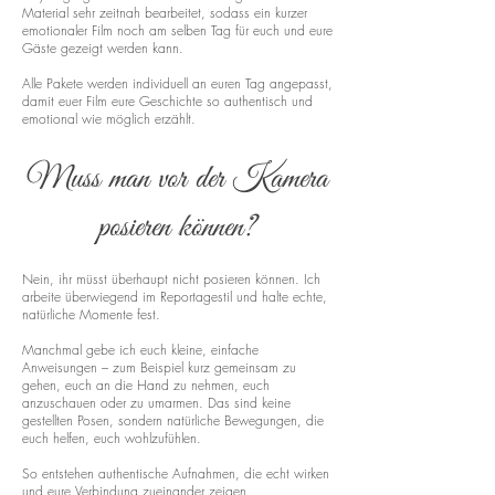
Material sehr zeitnah bearbeitet, sodass ein kurzer
emotionaler Film noch am selben Tag für euch und eure
Gäste gezeigt werden kann.
Alle Pakete werden individuell an euren Tag angepasst,
damit euer Film eure Geschichte so authentisch und
emotional wie möglich erzählt.
Muss man vor der Kamera
posieren können?
Nein, ihr müsst überhaupt nicht posieren können. Ich
arbeite überwiegend im Reportagestil und halte echte,
natürliche Momente fest.
Manchmal gebe ich euch kleine, einfache
Anweisungen – zum Beispiel kurz gemeinsam zu
gehen, euch an die Hand zu nehmen, euch
anzuschauen oder zu umarmen. Das sind keine
gestellten Posen, sondern natürliche Bewegungen, die
euch helfen, euch wohlzufühlen.
So entstehen authentische Aufnahmen, die echt wirken
und eure Verbindung zueinander zeigen