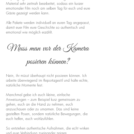
Material sehr zeitnah bearbeitet, sodass ein kurzer
emotionaler Film noch am selben Tag für euch und eure
Gäste gezeigt werden kann.
Alle Pakete werden individuell an euren Tag angepasst,
damit euer Film eure Geschichte so authentisch und
emotional wie möglich erzählt.
Muss man vor der Kamera
posieren können?
Nein, ihr müsst überhaupt nicht posieren können. Ich
arbeite überwiegend im Reportagestil und halte echte,
natürliche Momente fest.
Manchmal gebe ich euch kleine, einfache
Anweisungen – zum Beispiel kurz gemeinsam zu
gehen, euch an die Hand zu nehmen, euch
anzuschauen oder zu umarmen. Das sind keine
gestellten Posen, sondern natürliche Bewegungen, die
euch helfen, euch wohlzufühlen.
So entstehen authentische Aufnahmen, die echt wirken
und eure Verbindung zueinander zeigen