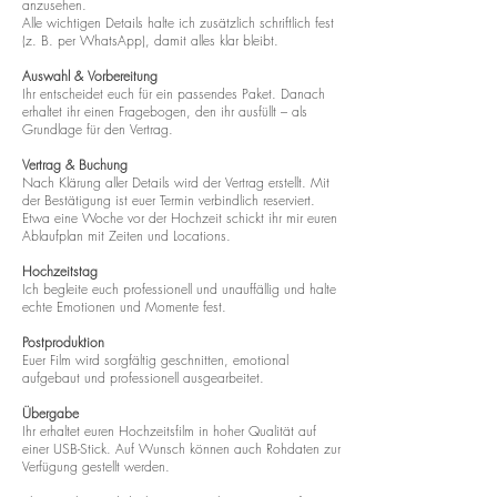
anzusehen.
Alle wichtigen Details halte ich zusätzlich schriftlich fest
(z. B. per WhatsApp), damit alles klar bleibt.
Auswahl & Vorbereitung
Ihr entscheidet euch für ein passendes Paket. Danach
erhaltet ihr einen Fragebogen, den ihr ausfüllt – als
Grundlage für den Vertrag.
Vertrag & Buchung
Nach Klärung aller Details wird der Vertrag erstellt. Mit
der Bestätigung ist euer Termin verbindlich reserviert.
Etwa eine Woche vor der Hochzeit schickt ihr mir euren
Ablaufplan mit Zeiten und Locations.
Hochzeitstag
Ich begleite euch professionell und unauffällig und halte
echte Emotionen und Momente fest.
Postproduktion
Euer Film wird sorgfältig geschnitten, emotional
aufgebaut und professionell ausgearbeitet.
Übergabe
Ihr erhaltet euren Hochzeitsfilm in hoher Qualität auf
einer USB-Stick. Auf Wunsch können auch Rohdaten zur
Verfügung gestellt werden.