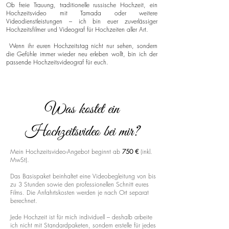
Ob freie Trauung, traditionelle russische Hochzeit, ein
Hochzeitsvideo mit Tamada oder weitere
Videodienstleistungen – ich bin euer zuverlässiger
Hochzeitsfilmer und Videograf für Hochzeiten aller Art.
Wenn ihr euren Hochzeitstag nicht nur sehen, sondern
die Gefühle immer wieder neu erleben wollt, bin ich der
passende Hochzeitsvideograf für euch.
Was kostet ein
Hochzeitsvideo bei mir?
Mein Hochzeitsvideo-Angebot beginnt ab
750 €
(inkl.
MwSt).
Das Basispaket beinhaltet eine Videobegleitung von bis
zu 3 Stunden sowie den professionellen Schnitt eures
Films. Die Anfahrtskosten werden je nach Ort separat
berechnet.
Jede Hochzeit ist für mich individuell – deshalb arbeite
ich nicht mit Standardpaketen, sondern erstelle für jedes