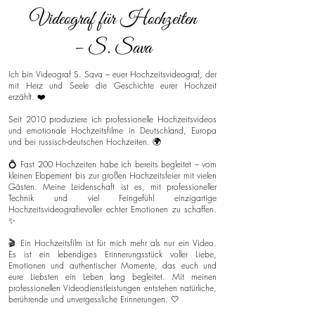
Videograf für Hochzeiten
– S. Sava
Ich bin Videograf S. Sava – euer Hochzeitsvideograf, der
mit Herz und Seele die Geschichte eurer Hochzeit
erzählt. ❤️
Seit 2010 produziere ich professionelle Hochzeitsvideos
und emotionale Hochzeitsfilme in Deutschland, Europa
und bei russisch-deutschen Hochzeiten. 🌍
💍 Fast 200 Hochzeiten habe ich bereits begleitet – vom
kleinen Elopement bis zur großen Hochzeitsfeier mit vielen
Gästen. Meine Leidenschaft ist es, mit professioneller
Technik und viel Feingefühl einzigartige
Hochzeitsvideografievoller echter Emotionen zu schaffen.
✨
🎬 Ein Hochzeitsfilm ist für mich mehr als nur ein Video.
Es ist ein lebendiges Erinnerungsstück voller Liebe,
Emotionen und authentischer Momente, das euch und
eure Liebsten ein Leben lang begleitet. Mit meinen
professionellen Videodienstleistungen entstehen natürliche,
berührende und unvergessliche Erinnerungen. 🤍