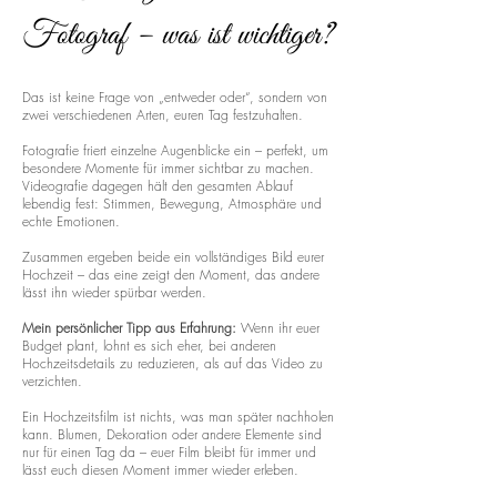
Fotograf – was ist wichtiger?
Das ist keine Frage von „entweder oder“, sondern von
zwei verschiedenen Arten, euren Tag festzuhalten.
Fotografie friert einzelne Augenblicke ein – perfekt, um
besondere Momente für immer sichtbar zu machen.
Videografie dagegen hält den gesamten Ablauf
lebendig fest: Stimmen, Bewegung, Atmosphäre und
echte Emotionen.
Zusammen ergeben beide ein vollständiges Bild eurer
Hochzeit – das eine zeigt den Moment, das andere
lässt ihn wieder spürbar werden.
Mein persönlicher Tipp aus Erfahrung:
Wenn ihr euer
Budget plant, lohnt es sich eher, bei anderen
Hochzeitsdetails zu reduzieren, als auf das Video zu
verzichten.
Ein Hochzeitsfilm ist nichts, was man später nachholen
kann. Blumen, Dekoration oder andere Elemente sind
nur für einen Tag da – euer Film bleibt für immer und
lässt euch diesen Moment immer wieder erleben.