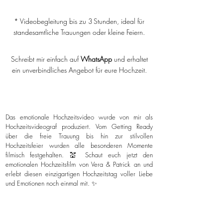
* Videobegleitung bis zu 3 Stunden, ideal für
standesamtliche Trauungen oder kleine Feiern.
Schreibt mir einfach auf
WhatsApp
und erhaltet
ein unverbindliches Angebot für eure Hochzeit.
Das emotionale Hochzeitsvideo wurde von mir als
Hochzeitsvideograf produziert. Vom Getting Ready
über die freie Trauung bis hin zur stilvollen
Hochzeitsfeier wurden alle besonderen Momente
filmisch festgehalten. 💒 Schaut euch jetzt den
emotionalen Hochzeitsfilm von Vera & Patrick an und
erlebt diesen einzigartigen Hochzeitstag voller Liebe
und Emotionen noch einmal mit. ✨