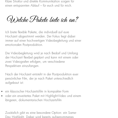
Klare Struktur und direkte Kommunikation sorgen für
einen entspannten Ablauf – für euch und für mich.
Welche Pakete biete ich an?
Ich biete flexible Pakete, die individuell auf eure
Hochzeit abgestimmt werden. Der Fokus liegt dabei
immer auf einer hochwertigen Videobegleitung und einer
emotionalen Postproduktion.
Die Videobegleitung wird je nach Bedarf und Umfang
der Hochzeit flexibel geplant und kann mit einem oder
zwei Videografen erfolgen, um verschiedene
Perspektiven einzufangen.
Nach der Hochzeit entsteht in der Postproduktion euer
persönlicher Film, der je nach Paket unterschiedlich
aufgebaut ist:
ein klassischer Hochzeitsfilm in kompakter Form
oder ein erweitertes Paket mit Highlight-Video und einem
längeren, dokumentarischen Hochzeitsfilm
Zusätzlich gibt es eine besondere Option: ein Same-
Day Highlight. Dabei wird bereits aufgenommenes