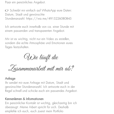
Paar ein persönliches Angebot.
👉 Schreibt mir einfach auf WhatsApp eure Daten:
Datum, Stadt und gewünschte
Stundenanzahl:
https://wa.me/4915226080845
Ich antworte euch innerhalb von ca. einer Stunde mit
einem passenden und transparenten Angebot.
Mir ist es wichtig, nicht nur ein Video zu erstellen,
sondern die echte Atmosphäre und Emotionen eures
Tages festzuhalten.
Wie läuft die
Zusammenarbeit mit mir ab?
Anfrage
Ihr sendet mir eure Anfrage mit Datum, Stadt und
gewünschter Stundenanzahl. Ich antworte euch in der
Regel schnell und schicke euch ein passendes Angebot.
Kennenlernen & Informationen
Ein persönlicher Kontakt ist wichtig, gleichzeitig bin ich
überzeugt: Meine Arbeit spricht für sich. Deshalb
empfehle ich euch, euch zuerst mein Portfolio