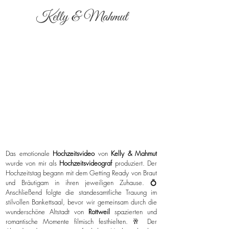
Kelly & Mahmut
Das emotionale
Hochzeitsvideo
von
Kelly & Mahmut
wurde von mir als
Hochzeitsvideograf
produziert. Der
Hochzeitstag begann mit dem Getting Ready von Braut
und Bräutigam in ihren jeweiligen Zuhause. 💍
Anschließend folgte die standesamtliche Trauung im
stilvollen Bankettsaal, bevor wir gemeinsam durch die
wunderschöne Altstadt von
Rottweil
spazierten und
romantische Momente filmisch festhielten. 🥂 Der