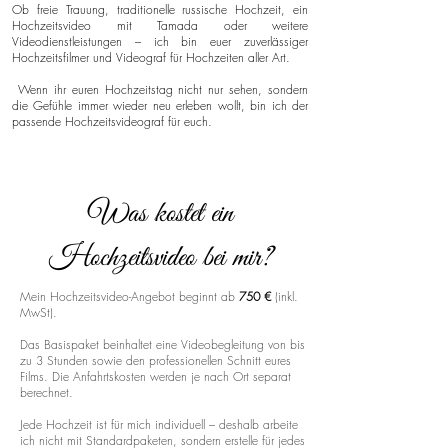
Ob freie Trauung, traditionelle russische Hochzeit, ein
Hochzeitsvideo mit Tamada oder weitere
Videodienstleistungen – ich bin euer zuverlässiger
Hochzeitsfilmer und Videograf für Hochzeiten aller Art.
Wenn ihr euren Hochzeitstag nicht nur sehen, sondern
die Gefühle immer wieder neu erleben wollt, bin ich der
passende Hochzeitsvideograf für euch.
Was kostet ein
Hochzeitsvideo bei mir?
Mein Hochzeitsvideo-Angebot beginnt ab
750 €
(inkl.
MwSt).
Das Basispaket beinhaltet eine Videobegleitung von bis
zu 3 Stunden sowie den professionellen Schnitt eures
Films. Die Anfahrtskosten werden je nach Ort separat
berechnet.
Jede Hochzeit ist für mich individuell – deshalb arbeite
ich nicht mit Standardpaketen, sondern erstelle für jedes