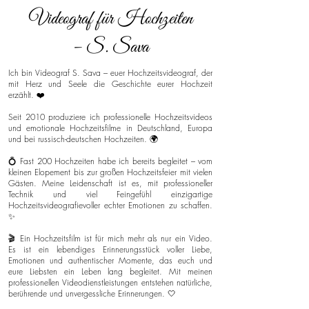
Videograf für Hochzeiten
– S. Sava
Ich bin Videograf S. Sava – euer Hochzeitsvideograf, der
mit Herz und Seele die Geschichte eurer Hochzeit
erzählt. ❤️
Seit 2010 produziere ich professionelle Hochzeitsvideos
und emotionale Hochzeitsfilme in Deutschland, Europa
und bei russisch-deutschen Hochzeiten. 🌍
💍 Fast 200 Hochzeiten habe ich bereits begleitet – vom
kleinen Elopement bis zur großen Hochzeitsfeier mit vielen
Gästen. Meine Leidenschaft ist es, mit professioneller
Technik und viel Feingefühl einzigartige
Hochzeitsvideografievoller echter Emotionen zu schaffen.
✨
🎬 Ein Hochzeitsfilm ist für mich mehr als nur ein Video.
Es ist ein lebendiges Erinnerungsstück voller Liebe,
Emotionen und authentischer Momente, das euch und
eure Liebsten ein Leben lang begleitet. Mit meinen
professionellen Videodienstleistungen entstehen natürliche,
berührende und unvergessliche Erinnerungen. 🤍