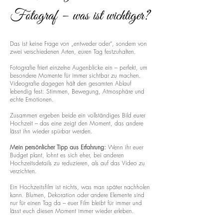
Fotograf – was ist wichtiger?
Das ist keine Frage von „entweder oder“, sondern von
zwei verschiedenen Arten, euren Tag festzuhalten.
Fotografie friert einzelne Augenblicke ein – perfekt, um
besondere Momente für immer sichtbar zu machen.
Videografie dagegen hält den gesamten Ablauf
lebendig fest: Stimmen, Bewegung, Atmosphäre und
echte Emotionen.
Zusammen ergeben beide ein vollständiges Bild eurer
Hochzeit – das eine zeigt den Moment, das andere
lässt ihn wieder spürbar werden.
Mein persönlicher Tipp aus Erfahrung:
Wenn ihr euer
Budget plant, lohnt es sich eher, bei anderen
Hochzeitsdetails zu reduzieren, als auf das Video zu
verzichten.
Ein Hochzeitsfilm ist nichts, was man später nachholen
kann. Blumen, Dekoration oder andere Elemente sind
nur für einen Tag da – euer Film bleibt für immer und
lässt euch diesen Moment immer wieder erleben.