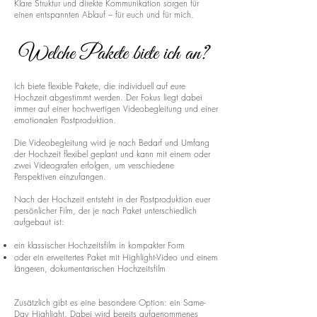
Klare Struktur und direkte Kommunikation sorgen für
einen entspannten Ablauf – für euch und für mich.
Welche Pakete biete ich an?
Ich biete flexible Pakete, die individuell auf eure
Hochzeit abgestimmt werden. Der Fokus liegt dabei
immer auf einer hochwertigen Videobegleitung und einer
emotionalen Postproduktion.
Die Videobegleitung wird je nach Bedarf und Umfang
der Hochzeit flexibel geplant und kann mit einem oder
zwei Videografen erfolgen, um verschiedene
Perspektiven einzufangen.
Nach der Hochzeit entsteht in der Postproduktion euer
persönlicher Film, der je nach Paket unterschiedlich
aufgebaut ist:
ein klassischer Hochzeitsfilm in kompakter Form
oder ein erweitertes Paket mit Highlight-Video und einem
längeren, dokumentarischen Hochzeitsfilm
Zusätzlich gibt es eine besondere Option: ein Same-
Day Highlight. Dabei wird bereits aufgenommenes