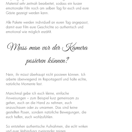
Material sehr zeitnah bearbeitet, sodass ein kurzer
emotionaler Film noch am selben Tag für euch und eure
Gäste gezeigt werden kann.
Alle Pakete werden individuell an euren Tag angepasst,
damit euer Film eure Geschichte so authentisch und
emotional wie möglich erzählt.
Muss man vor der Kamera
posieren können?
Nein, ihr müsst überhaupt nicht posieren können. Ich
arbeite überwiegend im Reportagestil und halte echte,
natürliche Momente fest.
Manchmal gebe ich euch kleine, einfache
Anweisungen – zum Beispiel kurz gemeinsam zu
gehen, euch an die Hand zu nehmen, euch
anzuschauen oder zu umarmen. Das sind keine
gestellten Posen, sondern natürliche Bewegungen, die
euch helfen, euch wohlzufühlen.
So entstehen authentische Aufnahmen, die echt wirken
und eure Verbindung zueinander zeigen