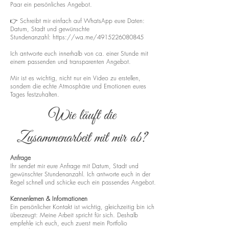
Paar ein persönliches Angebot.
👉 Schreibt mir einfach auf WhatsApp eure Daten:
Datum, Stadt und gewünschte
Stundenanzahl:
https://wa.me/4915226080845
Ich antworte euch innerhalb von ca. einer Stunde mit
einem passenden und transparenten Angebot.
Mir ist es wichtig, nicht nur ein Video zu erstellen,
sondern die echte Atmosphäre und Emotionen eures
Tages festzuhalten.
Wie läuft die
Zusammenarbeit mit mir ab?
Anfrage
Ihr sendet mir eure Anfrage mit Datum, Stadt und
gewünschter Stundenanzahl. Ich antworte euch in der
Regel schnell und schicke euch ein passendes Angebot.
Kennenlernen & Informationen
Ein persönlicher Kontakt ist wichtig, gleichzeitig bin ich
überzeugt: Meine Arbeit spricht für sich. Deshalb
empfehle ich euch, euch zuerst mein Portfolio