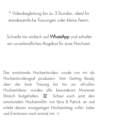
* Videobegleitung bis zu 3 Stunden, ideal für
standesamtliche Trauungen oder kleine Feiern.
Schreibt mir einfach auf
WhatsApp
und erhaltet
ein unverbindliches Angebot für eure Hochzeit.
Das emotionale Hochzeitsvideo wurde von mir als
Hochzeitsvideograf produziert. Vom Getting Ready
über die freie Trauung bis hin zur stilvollen
Hochzeitsfeier wurden alle besonderen Momente
filmisch festgehalten. 💒 Schaut euch jetzt den
emotionalen Hochzeitsfilm von Vera & Patrick an und
erlebt diesen einzigartigen Hochzeitstag voller Liebe
und Emotionen noch einmal mit. ✨