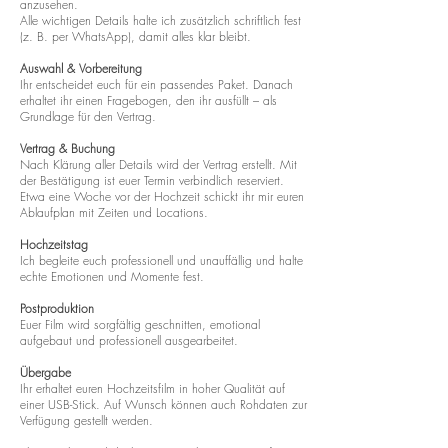
anzusehen.
Alle wichtigen Details halte ich zusätzlich schriftlich fest
(z. B. per WhatsApp), damit alles klar bleibt.
Auswahl & Vorbereitung
Ihr entscheidet euch für ein passendes Paket. Danach
erhaltet ihr einen Fragebogen, den ihr ausfüllt – als
Grundlage für den Vertrag.
Vertrag & Buchung
Nach Klärung aller Details wird der Vertrag erstellt. Mit
der Bestätigung ist euer Termin verbindlich reserviert.
Etwa eine Woche vor der Hochzeit schickt ihr mir euren
Ablaufplan mit Zeiten und Locations.
Hochzeitstag
Ich begleite euch professionell und unauffällig und halte
echte Emotionen und Momente fest.
Postproduktion
Euer Film wird sorgfältig geschnitten, emotional
aufgebaut und professionell ausgearbeitet.
Übergabe
Ihr erhaltet euren Hochzeitsfilm in hoher Qualität auf
einer USB-Stick. Auf Wunsch können auch Rohdaten zur
Verfügung gestellt werden.