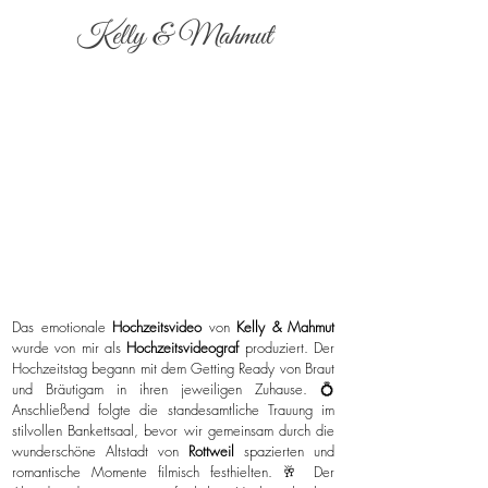
Kelly & Mahmut
Das emotionale
Hochzeitsvideo
von
Kelly & Mahmut
wurde von mir als
Hochzeitsvideograf
produziert. Der
Hochzeitstag begann mit dem Getting Ready von Braut
und Bräutigam in ihren jeweiligen Zuhause. 💍
Anschließend folgte die standesamtliche Trauung im
stilvollen Bankettsaal, bevor wir gemeinsam durch die
wunderschöne Altstadt von
Rottweil
spazierten und
romantische Momente filmisch festhielten. 🥂 Der