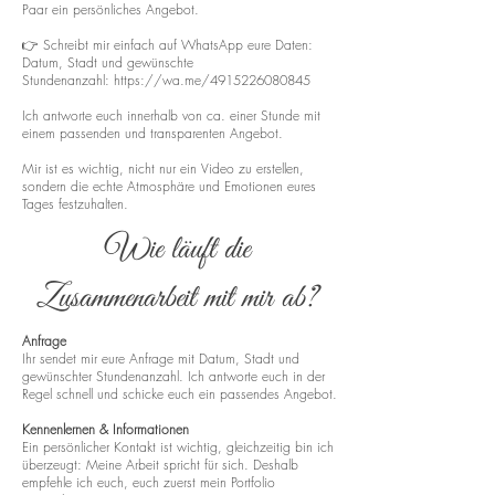
Paar ein persönliches Angebot.
👉 Schreibt mir einfach auf WhatsApp eure Daten:
Datum, Stadt und gewünschte
Stundenanzahl:
https://wa.me/4915226080845
Ich antworte euch innerhalb von ca. einer Stunde mit
einem passenden und transparenten Angebot.
Mir ist es wichtig, nicht nur ein Video zu erstellen,
sondern die echte Atmosphäre und Emotionen eures
Tages festzuhalten.
Wie läuft die
Zusammenarbeit mit mir ab?
Anfrage
Ihr sendet mir eure Anfrage mit Datum, Stadt und
gewünschter Stundenanzahl. Ich antworte euch in der
Regel schnell und schicke euch ein passendes Angebot.
Kennenlernen & Informationen
Ein persönlicher Kontakt ist wichtig, gleichzeitig bin ich
überzeugt: Meine Arbeit spricht für sich. Deshalb
empfehle ich euch, euch zuerst mein Portfolio