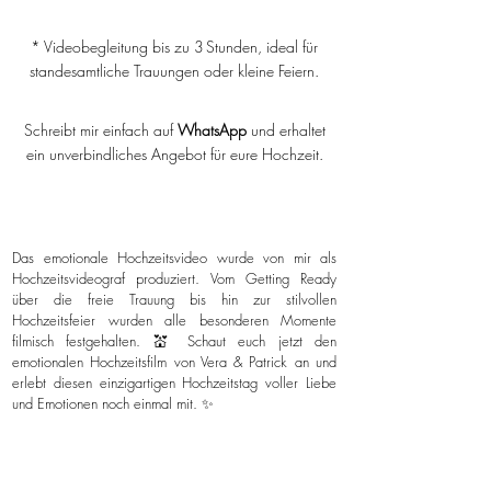
* Videobegleitung bis zu 3 Stunden, ideal für
standesamtliche Trauungen oder kleine Feiern.
Schreibt mir einfach auf
WhatsApp
und erhaltet
ein unverbindliches Angebot für eure Hochzeit.
Das emotionale Hochzeitsvideo wurde von mir als
Hochzeitsvideograf produziert. Vom Getting Ready
über die freie Trauung bis hin zur stilvollen
Hochzeitsfeier wurden alle besonderen Momente
filmisch festgehalten. 💒 Schaut euch jetzt den
emotionalen Hochzeitsfilm von Vera & Patrick an und
erlebt diesen einzigartigen Hochzeitstag voller Liebe
und Emotionen noch einmal mit. ✨