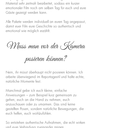
Material sehr zeitnah bearbeitet, sodass ein kurzer
emotionaler Film noch am selben Tag für euch und eure
Gäste gezeigt werden kann.
Alle Pakete werden individuell an euren Tag angepasst,
damit euer Film eure Geschichte so authentisch und
emotional wie möglich erzählt.
Muss man vor der Kamera
posieren können?
Nein, ihr müsst überhaupt nicht posieren können. Ich
arbeite überwiegend im Reportagestil und halte echte,
natürliche Momente fest.
Manchmal gebe ich euch kleine, einfache
Anweisungen – zum Beispiel kurz gemeinsam zu
gehen, euch an die Hand zu nehmen, euch
anzuschauen oder zu umarmen. Das sind keine
gestellten Posen, sondern natürliche Bewegungen, die
euch helfen, euch wohlzufühlen.
So entstehen authentische Aufnahmen, die echt wirken
und eure Verbindung zueinander zeigen