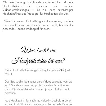
Ob freie Trauung, traditionelle russische Hochzeit, ein
Hochzeitsvideo mit Tamada oder weitere
Videodienstleistungen – ich bin euer zuverlässiger
Hochzeitsfilmer und Videograf für Hochzeiten aller Art.
Wenn ihr euren Hochzeitstag nicht nur sehen, sondern
die Gefühle immer wieder neu erleben wollt, bin ich der
passende Hochzeitsvideograf für euch.
Was kostet ein
Hochzeitsvideo bei mir?
Mein Hochzeitsvideo-Angebot beginnt ab
750 €
(inkl.
MwSt).
Das Basispaket beinhaltet eine Videobegleitung von bis
zu 3 Stunden sowie den professionellen Schnitt eures
Films. Die Anfahrtskosten werden je nach Ort separat
berechnet.
Jede Hochzeit ist für mich individuell – deshalb arbeite
ich nicht mit Standardpaketen, sondern erstelle für jedes