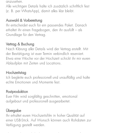
anzusehen.
Alle wichtigen Details halte ich zusätzlich schriftlich fest
(z. B. per WhatsApp), damit alles klar bleibt.
Auswahl & Vorbereitung
Ihr entscheidet euch für ein passendes Paket. Danach
erhaltet ihr einen Fragebogen, den ihr ausfüllt – als
Grundlage für den Vertrag.
Vertrag & Buchung
Nach Klärung aller Details wird der Vertrag erstellt. Mit
der Bestätigung ist euer Termin verbindlich reserviert.
Etwa eine Woche vor der Hochzeit schickt ihr mir euren
Ablaufplan mit Zeiten und Locations.
Hochzeitstag
Ich begleite euch professionell und unauffällig und halte
echte Emotionen und Momente fest.
Postproduktion
Euer Film wird sorgfältig geschnitten, emotional
aufgebaut und professionell ausgearbeitet.
Übergabe
Ihr erhaltet euren Hochzeitsfilm in hoher Qualität auf
einer USB-Stick. Auf Wunsch können auch Rohdaten zur
Verfügung gestellt werden.