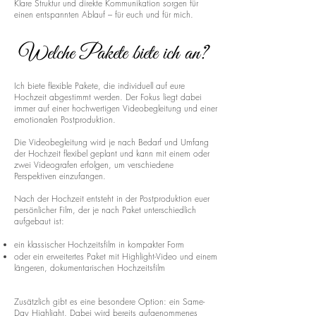
Klare Struktur und direkte Kommunikation sorgen für
einen entspannten Ablauf – für euch und für mich.
Welche Pakete biete ich an?
Ich biete flexible Pakete, die individuell auf eure
Hochzeit abgestimmt werden. Der Fokus liegt dabei
immer auf einer hochwertigen Videobegleitung und einer
emotionalen Postproduktion.
Die Videobegleitung wird je nach Bedarf und Umfang
der Hochzeit flexibel geplant und kann mit einem oder
zwei Videografen erfolgen, um verschiedene
Perspektiven einzufangen.
Nach der Hochzeit entsteht in der Postproduktion euer
persönlicher Film, der je nach Paket unterschiedlich
aufgebaut ist:
ein klassischer Hochzeitsfilm in kompakter Form
oder ein erweitertes Paket mit Highlight-Video und einem
längeren, dokumentarischen Hochzeitsfilm
Zusätzlich gibt es eine besondere Option: ein Same-
Day Highlight. Dabei wird bereits aufgenommenes