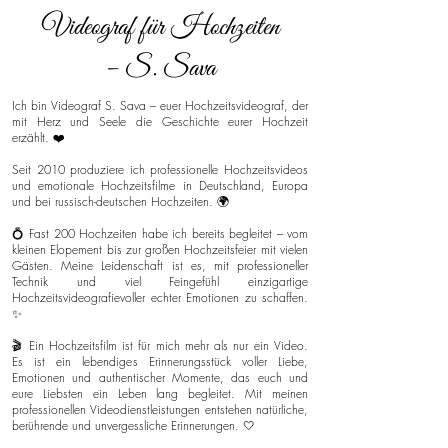
Videograf für Hochzeiten
– S. Sava
Ich bin Videograf S. Sava – euer Hochzeitsvideograf, der
mit Herz und Seele die Geschichte eurer Hochzeit
erzählt. ❤️
Seit 2010 produziere ich professionelle Hochzeitsvideos
und emotionale Hochzeitsfilme in Deutschland, Europa
und bei russisch-deutschen Hochzeiten. 🌍
💍 Fast 200 Hochzeiten habe ich bereits begleitet – vom
kleinen Elopement bis zur großen Hochzeitsfeier mit vielen
Gästen. Meine Leidenschaft ist es, mit professioneller
Technik und viel Feingefühl einzigartige
Hochzeitsvideografievoller echter Emotionen zu schaffen.
✨
🎬 Ein Hochzeitsfilm ist für mich mehr als nur ein Video.
Es ist ein lebendiges Erinnerungsstück voller Liebe,
Emotionen und authentischer Momente, das euch und
eure Liebsten ein Leben lang begleitet. Mit meinen
professionellen Videodienstleistungen entstehen natürliche,
berührende und unvergessliche Erinnerungen. 🤍