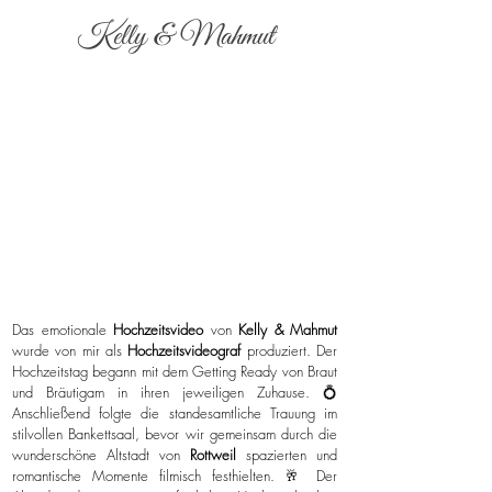
Kelly & Mahmut
Das emotionale
Hochzeitsvideo
von
Kelly & Mahmut
wurde von mir als
Hochzeitsvideograf
produziert. Der
Hochzeitstag begann mit dem Getting Ready von Braut
und Bräutigam in ihren jeweiligen Zuhause. 💍
Anschließend folgte die standesamtliche Trauung im
stilvollen Bankettsaal, bevor wir gemeinsam durch die
wunderschöne Altstadt von
Rottweil
spazierten und
romantische Momente filmisch festhielten. 🥂 Der