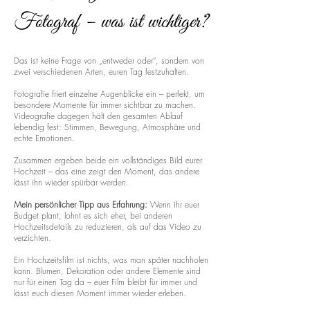
Fotograf – was ist wichtiger?
Das ist keine Frage von „entweder oder“, sondern von
zwei verschiedenen Arten, euren Tag festzuhalten.
Fotografie friert einzelne Augenblicke ein – perfekt, um
besondere Momente für immer sichtbar zu machen.
Videografie dagegen hält den gesamten Ablauf
lebendig fest: Stimmen, Bewegung, Atmosphäre und
echte Emotionen.
Zusammen ergeben beide ein vollständiges Bild eurer
Hochzeit – das eine zeigt den Moment, das andere
lässt ihn wieder spürbar werden.
Mein persönlicher Tipp aus Erfahrung:
Wenn ihr euer
Budget plant, lohnt es sich eher, bei anderen
Hochzeitsdetails zu reduzieren, als auf das Video zu
verzichten.
Ein Hochzeitsfilm ist nichts, was man später nachholen
kann. Blumen, Dekoration oder andere Elemente sind
nur für einen Tag da – euer Film bleibt für immer und
lässt euch diesen Moment immer wieder erleben.