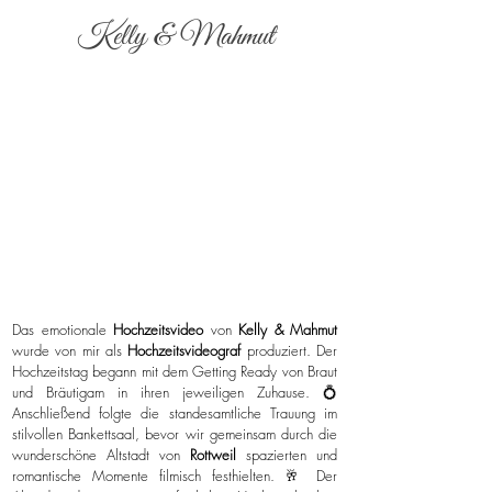
Kelly & Mahmut
Das emotionale
Hochzeitsvideo
von
Kelly & Mahmut
wurde von mir als
Hochzeitsvideograf
produziert. Der
Hochzeitstag begann mit dem Getting Ready von Braut
und Bräutigam in ihren jeweiligen Zuhause. 💍
Anschließend folgte die standesamtliche Trauung im
stilvollen Bankettsaal, bevor wir gemeinsam durch die
wunderschöne Altstadt von
Rottweil
spazierten und
romantische Momente filmisch festhielten. 🥂 Der