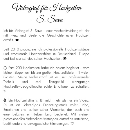
Videograf für Hochzeiten
– S. Sava
Ich bin Videograf S. Sava – euer Hochzeitsvideograf, der
mit Herz und Seele die Geschichte eurer Hochzeit
erzählt. ❤️
Seit 2010 produziere ich professionelle Hochzeitsvideos
und emotionale Hochzeitsfilme in Deutschland, Europa
und bei russisch-deutschen Hochzeiten. 🌍
💍 Fast 200 Hochzeiten habe ich bereits begleitet – vom
kleinen Elopement bis zur großen Hochzeitsfeier mit vielen
Gästen. Meine Leidenschaft ist es, mit professioneller
Technik und viel Feingefühl einzigartige
Hochzeitsvideografievoller echter Emotionen zu schaffen.
✨
🎬 Ein Hochzeitsfilm ist für mich mehr als nur ein Video.
Es ist ein lebendiges Erinnerungsstück voller Liebe,
Emotionen und authentischer Momente, das euch und
eure Liebsten ein Leben lang begleitet. Mit meinen
professionellen Videodienstleistungen entstehen natürliche,
berührende und unvergessliche Erinnerungen. 🤍