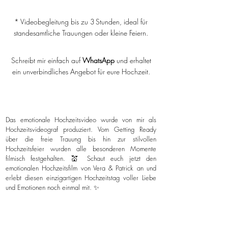
* Videobegleitung bis zu 3 Stunden, ideal für
standesamtliche Trauungen oder kleine Feiern.
Schreibt mir einfach auf
WhatsApp
und erhaltet
ein unverbindliches Angebot für eure Hochzeit.
Das emotionale Hochzeitsvideo wurde von mir als
Hochzeitsvideograf produziert. Vom Getting Ready
über die freie Trauung bis hin zur stilvollen
Hochzeitsfeier wurden alle besonderen Momente
filmisch festgehalten. 💒 Schaut euch jetzt den
emotionalen Hochzeitsfilm von Vera & Patrick an und
erlebt diesen einzigartigen Hochzeitstag voller Liebe
und Emotionen noch einmal mit. ✨