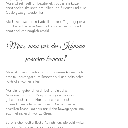
Material sehr zeitnah bearbeitet, sodass ein kurzer
emotionaler Film noch am selben Tag für euch und eure
Gäste gezeigt werden kann.
Alle Pakete werden individuell an euren Tag angepasst,
damit euer Film eure Geschichte so authentisch und
emotional wie möglich erzählt.
Muss man vor der Kamera
posieren können?
Nein, ihr müsst überhaupt nicht posieren können. Ich
arbeite überwiegend im Reportagestil und halte echte,
natürliche Momente fest.
Manchmal gebe ich euch kleine, einfache
Anweisungen – zum Beispiel kurz gemeinsam zu
gehen, euch an die Hand zu nehmen, euch
anzuschauen oder zu umarmen. Das sind keine
gestellten Posen, sondern natürliche Bewegungen, die
euch helfen, euch wohlzufühlen.
So entstehen authentische Aufnahmen, die echt wirken
und eure Verbindung zueinander zeigen