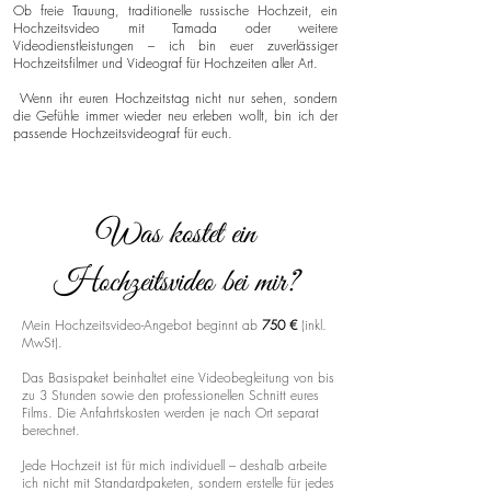
Ob freie Trauung, traditionelle russische Hochzeit, ein
Hochzeitsvideo mit Tamada oder weitere
Videodienstleistungen – ich bin euer zuverlässiger
Hochzeitsfilmer und Videograf für Hochzeiten aller Art.
Wenn ihr euren Hochzeitstag nicht nur sehen, sondern
die Gefühle immer wieder neu erleben wollt, bin ich der
passende Hochzeitsvideograf für euch.
Was kostet ein
Hochzeitsvideo bei mir?
Mein Hochzeitsvideo-Angebot beginnt ab
750 €
(inkl.
MwSt).
Das Basispaket beinhaltet eine Videobegleitung von bis
zu 3 Stunden sowie den professionellen Schnitt eures
Films. Die Anfahrtskosten werden je nach Ort separat
berechnet.
Jede Hochzeit ist für mich individuell – deshalb arbeite
ich nicht mit Standardpaketen, sondern erstelle für jedes