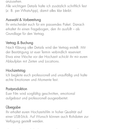
anzusehen.
Alle wichtigen Details halte ich zusätzlich schriftlich fest
(z. B. per WhatsApp), damit alles klar bleibt.
Auswahl & Vorbereitung
Ihr entscheidet euch für ein passendes Paket. Danach
erhaltet ihr einen Fragebogen, den ihr ausfüllt – als
Grundlage für den Vertrag.
Vertrag & Buchung
Nach Klärung aller Details wird der Vertrag erstellt. Mit
der Bestätigung ist euer Termin verbindlich reserviert.
Etwa eine Woche vor der Hochzeit schickt ihr mir euren
Ablaufplan mit Zeiten und Locations.
Hochzeitstag
Ich begleite euch professionell und unauffällig und halte
echte Emotionen und Momente fest.
Postproduktion
Euer Film wird sorgfältig geschnitten, emotional
aufgebaut und professionell ausgearbeitet.
Übergabe
Ihr erhaltet euren Hochzeitsfilm in hoher Qualität auf
einer USB-Stick. Auf Wunsch können auch Rohdaten zur
Verfügung gestellt werden.