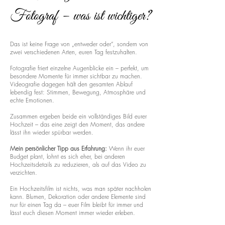
Fotograf – was ist wichtiger?
Das ist keine Frage von „entweder oder“, sondern von
zwei verschiedenen Arten, euren Tag festzuhalten.
Fotografie friert einzelne Augenblicke ein – perfekt, um
besondere Momente für immer sichtbar zu machen.
Videografie dagegen hält den gesamten Ablauf
lebendig fest: Stimmen, Bewegung, Atmosphäre und
echte Emotionen.
Zusammen ergeben beide ein vollständiges Bild eurer
Hochzeit – das eine zeigt den Moment, das andere
lässt ihn wieder spürbar werden.
Mein persönlicher Tipp aus Erfahrung:
Wenn ihr euer
Budget plant, lohnt es sich eher, bei anderen
Hochzeitsdetails zu reduzieren, als auf das Video zu
verzichten.
Ein Hochzeitsfilm ist nichts, was man später nachholen
kann. Blumen, Dekoration oder andere Elemente sind
nur für einen Tag da – euer Film bleibt für immer und
lässt euch diesen Moment immer wieder erleben.