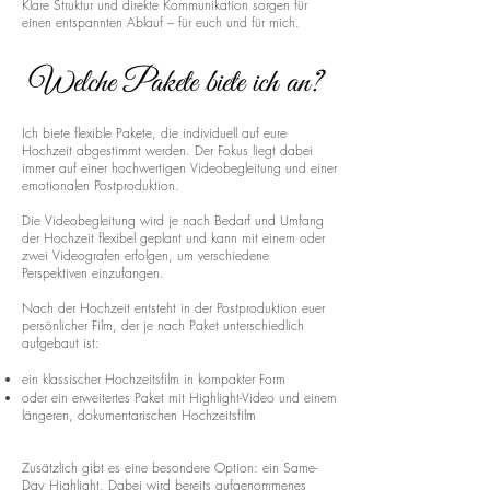
Klare Struktur und direkte Kommunikation sorgen für
einen entspannten Ablauf – für euch und für mich.
Welche Pakete biete ich an?
Ich biete flexible Pakete, die individuell auf eure
Hochzeit abgestimmt werden. Der Fokus liegt dabei
immer auf einer hochwertigen Videobegleitung und einer
emotionalen Postproduktion.
Die Videobegleitung wird je nach Bedarf und Umfang
der Hochzeit flexibel geplant und kann mit einem oder
zwei Videografen erfolgen, um verschiedene
Perspektiven einzufangen.
Nach der Hochzeit entsteht in der Postproduktion euer
persönlicher Film, der je nach Paket unterschiedlich
aufgebaut ist:
ein klassischer Hochzeitsfilm in kompakter Form
oder ein erweitertes Paket mit Highlight-Video und einem
längeren, dokumentarischen Hochzeitsfilm
Zusätzlich gibt es eine besondere Option: ein Same-
Day Highlight. Dabei wird bereits aufgenommenes