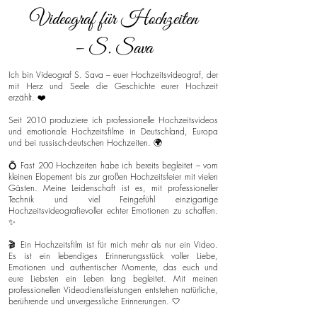
Videograf für Hochzeiten
– S. Sava
Ich bin Videograf S. Sava – euer Hochzeitsvideograf, der
mit Herz und Seele die Geschichte eurer Hochzeit
erzählt. ❤️
Seit 2010 produziere ich professionelle Hochzeitsvideos
und emotionale Hochzeitsfilme in Deutschland, Europa
und bei russisch-deutschen Hochzeiten. 🌍
💍 Fast 200 Hochzeiten habe ich bereits begleitet – vom
kleinen Elopement bis zur großen Hochzeitsfeier mit vielen
Gästen. Meine Leidenschaft ist es, mit professioneller
Technik und viel Feingefühl einzigartige
Hochzeitsvideografievoller echter Emotionen zu schaffen.
✨
🎬 Ein Hochzeitsfilm ist für mich mehr als nur ein Video.
Es ist ein lebendiges Erinnerungsstück voller Liebe,
Emotionen und authentischer Momente, das euch und
eure Liebsten ein Leben lang begleitet. Mit meinen
professionellen Videodienstleistungen entstehen natürliche,
berührende und unvergessliche Erinnerungen. 🤍