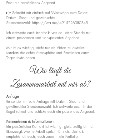
Paar ein persönliches Angebot.
👉 Schreibt mir einfach auf WhatsApp eure Daten:
Datum, Stadt und gewünschte
Stundenanzahl:
https://wa.me/4915226080845
Ich antworte euch innerhalb von ca. einer Stunde mit
einem passenden und transparenten Angebot.
Mir ist es wichtig, nicht nur ein Video zu erstellen,
sondern die echte Atmosphäre und Emotionen eures
Tages festzuhalten.
Wie läuft die
Zusammenarbeit mit mir ab?
Anfrage
Ihr sendet mir eure Anfrage mit Datum, Stadt und
gewünschter Stundenanzahl. Ich antworte euch in der
Regel schnell und schicke euch ein passendes Angebot.
Kennenlernen & Informationen
Ein persönlicher Kontakt ist wichtig, gleichzeitig bin ich
überzeugt: Meine Arbeit spricht für sich. Deshalb
empfehle ich euch, euch zuerst mein Portfolio