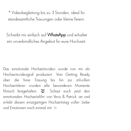
* Videobegleitung bis zu 3 Stunden, ideal für
standesamtliche Trauungen oder kleine Feiern.
Schreibt mir einfach auf
WhatsApp
und erhaltet
ein unverbindliches Angebot für eure Hochzeit.
Das emotionale Hochzeitsvideo wurde von mir als
Hochzeitsvideograf produziert. Vom Getting Ready
über die freie Trauung bis hin zur stilvollen
Hochzeitsfeier wurden alle besonderen Momente
filmisch festgehalten. 💒 Schaut euch jetzt den
emotionalen Hochzeitsfilm von Vera & Patrick an und
erlebt diesen einzigartigen Hochzeitstag voller Liebe
und Emotionen noch einmal mit. ✨