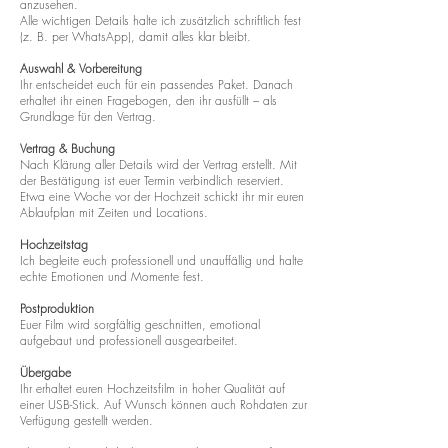
anzusehen.
Alle wichtigen Details halte ich zusätzlich schriftlich fest
(z. B. per WhatsApp), damit alles klar bleibt.
Auswahl & Vorbereitung
Ihr entscheidet euch für ein passendes Paket. Danach
erhaltet ihr einen Fragebogen, den ihr ausfüllt – als
Grundlage für den Vertrag.
Vertrag & Buchung
Nach Klärung aller Details wird der Vertrag erstellt. Mit
der Bestätigung ist euer Termin verbindlich reserviert.
Etwa eine Woche vor der Hochzeit schickt ihr mir euren
Ablaufplan mit Zeiten und Locations.
Hochzeitstag
Ich begleite euch professionell und unauffällig und halte
echte Emotionen und Momente fest.
Postproduktion
Euer Film wird sorgfältig geschnitten, emotional
aufgebaut und professionell ausgearbeitet.
Übergabe
Ihr erhaltet euren Hochzeitsfilm in hoher Qualität auf
einer USB-Stick. Auf Wunsch können auch Rohdaten zur
Verfügung gestellt werden.