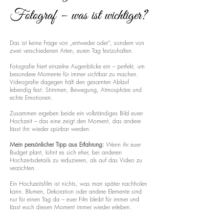
Fotograf – was ist wichtiger?
Das ist keine Frage von „entweder oder“, sondern von
zwei verschiedenen Arten, euren Tag festzuhalten.
Fotografie friert einzelne Augenblicke ein – perfekt, um
besondere Momente für immer sichtbar zu machen.
Videografie dagegen hält den gesamten Ablauf
lebendig fest: Stimmen, Bewegung, Atmosphäre und
echte Emotionen.
Zusammen ergeben beide ein vollständiges Bild eurer
Hochzeit – das eine zeigt den Moment, das andere
lässt ihn wieder spürbar werden.
Mein persönlicher Tipp aus Erfahrung:
Wenn ihr euer
Budget plant, lohnt es sich eher, bei anderen
Hochzeitsdetails zu reduzieren, als auf das Video zu
verzichten.
Ein Hochzeitsfilm ist nichts, was man später nachholen
kann. Blumen, Dekoration oder andere Elemente sind
nur für einen Tag da – euer Film bleibt für immer und
lässt euch diesen Moment immer wieder erleben.