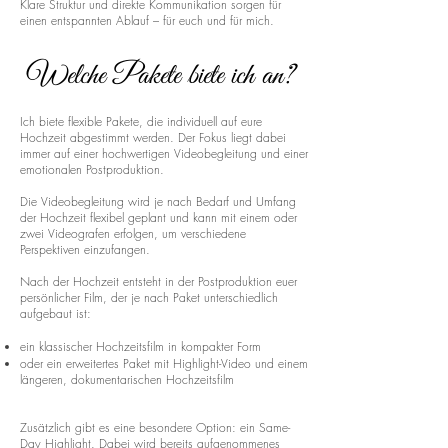
Klare Struktur und direkte Kommunikation sorgen für
einen entspannten Ablauf – für euch und für mich.
Welche Pakete biete ich an?
Ich biete flexible Pakete, die individuell auf eure
Hochzeit abgestimmt werden. Der Fokus liegt dabei
immer auf einer hochwertigen Videobegleitung und einer
emotionalen Postproduktion.
Die Videobegleitung wird je nach Bedarf und Umfang
der Hochzeit flexibel geplant und kann mit einem oder
zwei Videografen erfolgen, um verschiedene
Perspektiven einzufangen.
Nach der Hochzeit entsteht in der Postproduktion euer
persönlicher Film, der je nach Paket unterschiedlich
aufgebaut ist:
ein klassischer Hochzeitsfilm in kompakter Form
oder ein erweitertes Paket mit Highlight-Video und einem
längeren, dokumentarischen Hochzeitsfilm
Zusätzlich gibt es eine besondere Option: ein Same-
Day Highlight. Dabei wird bereits aufgenommenes