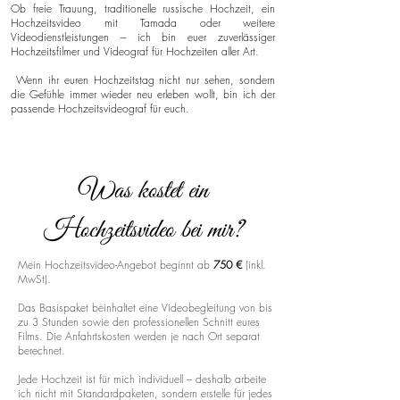
Ob freie Trauung, traditionelle russische Hochzeit, ein
Hochzeitsvideo mit Tamada oder weitere
Videodienstleistungen – ich bin euer zuverlässiger
Hochzeitsfilmer und Videograf für Hochzeiten aller Art.
Wenn ihr euren Hochzeitstag nicht nur sehen, sondern
die Gefühle immer wieder neu erleben wollt, bin ich der
passende Hochzeitsvideograf für euch.
Was kostet ein
Hochzeitsvideo bei mir?
Mein Hochzeitsvideo-Angebot beginnt ab
750 €
(inkl.
MwSt).
Das Basispaket beinhaltet eine Videobegleitung von bis
zu 3 Stunden sowie den professionellen Schnitt eures
Films. Die Anfahrtskosten werden je nach Ort separat
berechnet.
Jede Hochzeit ist für mich individuell – deshalb arbeite
ich nicht mit Standardpaketen, sondern erstelle für jedes