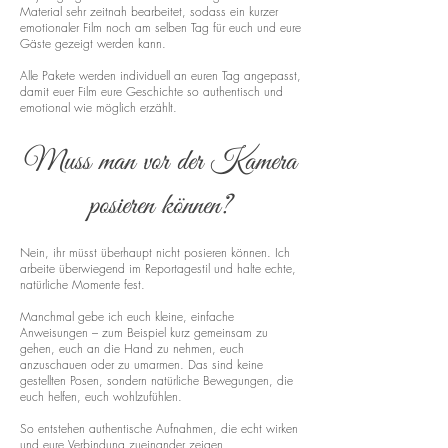
Material sehr zeitnah bearbeitet, sodass ein kurzer
emotionaler Film noch am selben Tag für euch und eure
Gäste gezeigt werden kann.
Alle Pakete werden individuell an euren Tag angepasst,
damit euer Film eure Geschichte so authentisch und
emotional wie möglich erzählt.
Muss man vor der Kamera
posieren können?
Nein, ihr müsst überhaupt nicht posieren können. Ich
arbeite überwiegend im Reportagestil und halte echte,
natürliche Momente fest.
Manchmal gebe ich euch kleine, einfache
Anweisungen – zum Beispiel kurz gemeinsam zu
gehen, euch an die Hand zu nehmen, euch
anzuschauen oder zu umarmen. Das sind keine
gestellten Posen, sondern natürliche Bewegungen, die
euch helfen, euch wohlzufühlen.
So entstehen authentische Aufnahmen, die echt wirken
und eure Verbindung zueinander zeigen