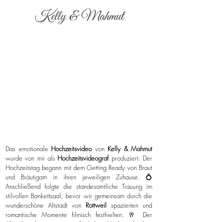
Kelly & Mahmut
Das emotionale
Hochzeitsvideo
von
Kelly & Mahmut
wurde von mir als
Hochzeitsvideograf
produziert. Der
Hochzeitstag begann mit dem Getting Ready von Braut
und Bräutigam in ihren jeweiligen Zuhause. 💍
Anschließend folgte die standesamtliche Trauung im
stilvollen Bankettsaal, bevor wir gemeinsam durch die
wunderschöne Altstadt von
Rottweil
spazierten und
romantische Momente filmisch festhielten. 🥂 Der