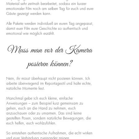
Material sehr zeitnah bearbeitet, sodass ein kurzer
emotionaler Film noch am selben Tag für euch und eure
Gäste gezeigt werden kann.
Alle Pakete werden individuell an euren Tag angepasst,
damit euer Film eure Geschichte so authentisch und
emotional wie möglich erzählt.
Muss man vor der Kamera
posieren können?
Nein, ihr müsst überhaupt nicht posieren können. Ich
arbeite überwiegend im Reportagestil und halte echte,
natürliche Momente fest.
Manchmal gebe ich euch kleine, einfache
Anweisungen – zum Beispiel kurz gemeinsam zu
gehen, euch an die Hand zu nehmen, euch
anzuschauen oder zu umarmen. Das sind keine
gestellten Posen, sondern natürliche Bewegungen, die
euch helfen, euch wohlzufühlen.
So entstehen authentische Aufnahmen, die echt wirken
und eure Verbindung zueinander zeigen