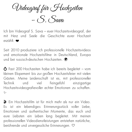
Videograf für Hochzeiten
– S. Sava
Ich bin Videograf S. Sava – euer Hochzeitsvideograf, der
mit Herz und Seele die Geschichte eurer Hochzeit
erzählt. ❤️
Seit 2010 produziere ich professionelle Hochzeitsvideos
und emotionale Hochzeitsfilme in Deutschland, Europa
und bei russisch-deutschen Hochzeiten. 🌍
💍 Fast 200 Hochzeiten habe ich bereits begleitet – vom
kleinen Elopement bis zur großen Hochzeitsfeier mit vielen
Gästen. Meine Leidenschaft ist es, mit professioneller
Technik und viel Feingefühl einzigartige
Hochzeitsvideografievoller echter Emotionen zu schaffen.
✨
🎬 Ein Hochzeitsfilm ist für mich mehr als nur ein Video.
Es ist ein lebendiges Erinnerungsstück voller Liebe,
Emotionen und authentischer Momente, das euch und
eure Liebsten ein Leben lang begleitet. Mit meinen
professionellen Videodienstleistungen entstehen natürliche,
berührende und unvergessliche Erinnerungen. 🤍