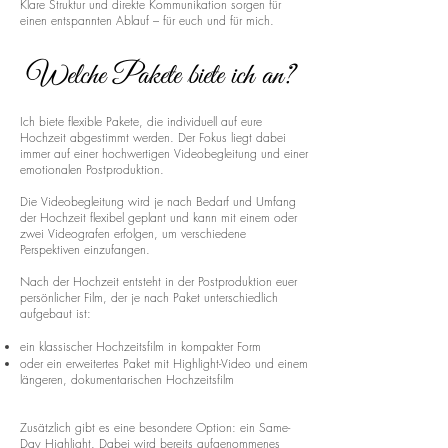
Klare Struktur und direkte Kommunikation sorgen für
einen entspannten Ablauf – für euch und für mich.
Welche Pakete biete ich an?
Ich biete flexible Pakete, die individuell auf eure
Hochzeit abgestimmt werden. Der Fokus liegt dabei
immer auf einer hochwertigen Videobegleitung und einer
emotionalen Postproduktion.
Die Videobegleitung wird je nach Bedarf und Umfang
der Hochzeit flexibel geplant und kann mit einem oder
zwei Videografen erfolgen, um verschiedene
Perspektiven einzufangen.
Nach der Hochzeit entsteht in der Postproduktion euer
persönlicher Film, der je nach Paket unterschiedlich
aufgebaut ist:
ein klassischer Hochzeitsfilm in kompakter Form
oder ein erweitertes Paket mit Highlight-Video und einem
längeren, dokumentarischen Hochzeitsfilm
Zusätzlich gibt es eine besondere Option: ein Same-
Day Highlight. Dabei wird bereits aufgenommenes