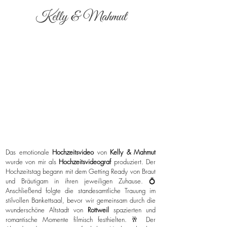
Kelly & Mahmut
Das emotionale
Hochzeitsvideo
von
Kelly & Mahmut
wurde von mir als
Hochzeitsvideograf
produziert. Der
Hochzeitstag begann mit dem Getting Ready von Braut
und Bräutigam in ihren jeweiligen Zuhause. 💍
Anschließend folgte die standesamtliche Trauung im
stilvollen Bankettsaal, bevor wir gemeinsam durch die
wunderschöne Altstadt von
Rottweil
spazierten und
romantische Momente filmisch festhielten. 🥂 Der