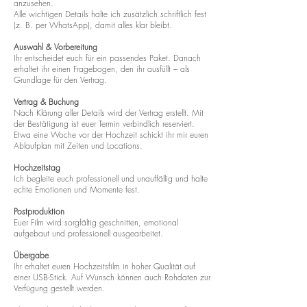
anzusehen.
Alle wichtigen Details halte ich zusätzlich schriftlich fest
(z. B. per WhatsApp), damit alles klar bleibt.
Auswahl & Vorbereitung
Ihr entscheidet euch für ein passendes Paket. Danach
erhaltet ihr einen Fragebogen, den ihr ausfüllt – als
Grundlage für den Vertrag.
Vertrag & Buchung
Nach Klärung aller Details wird der Vertrag erstellt. Mit
der Bestätigung ist euer Termin verbindlich reserviert.
Etwa eine Woche vor der Hochzeit schickt ihr mir euren
Ablaufplan mit Zeiten und Locations.
Hochzeitstag
Ich begleite euch professionell und unauffällig und halte
echte Emotionen und Momente fest.
Postproduktion
Euer Film wird sorgfältig geschnitten, emotional
aufgebaut und professionell ausgearbeitet.
Übergabe
Ihr erhaltet euren Hochzeitsfilm in hoher Qualität auf
einer USB-Stick. Auf Wunsch können auch Rohdaten zur
Verfügung gestellt werden.