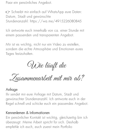
Paar ein persönliches Angebot.
👉 Schreibt mir einfach auf WhatsApp eure Daten:
Datum, Stadt und gewünschte
Stundenanzahl:
https://wa.me/4915226080845
Ich antworte euch innerhalb von ca. einer Stunde mit
einem passenden und transparenten Angebot.
Mir ist es wichtig, nicht nur ein Video zu erstellen,
sondern die echte Atmosphäre und Emotionen eures
Tages festzuhalten.
Wie läuft die
Zusammenarbeit mit mir ab?
Anfrage
Ihr sendet mir eure Anfrage mit Datum, Stadt und
gewünschter Stundenanzahl. Ich antworte euch in der
Regel schnell und schicke euch ein passendes Angebot.
Kennenlernen & Informationen
Ein persönlicher Kontakt ist wichtig, gleichzeitig bin ich
überzeugt: Meine Arbeit spricht für sich. Deshalb
empfehle ich euch, euch zuerst mein Portfolio