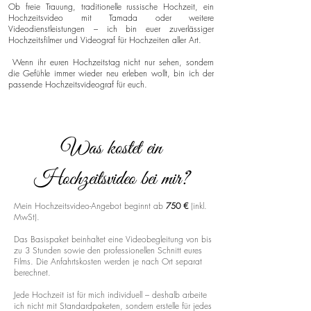
Ob freie Trauung, traditionelle russische Hochzeit, ein
Hochzeitsvideo mit Tamada oder weitere
Videodienstleistungen – ich bin euer zuverlässiger
Hochzeitsfilmer und Videograf für Hochzeiten aller Art.
Wenn ihr euren Hochzeitstag nicht nur sehen, sondern
die Gefühle immer wieder neu erleben wollt, bin ich der
passende Hochzeitsvideograf für euch.
Was kostet ein
Hochzeitsvideo bei mir?
Mein Hochzeitsvideo-Angebot beginnt ab
750 €
(inkl.
MwSt).
Das Basispaket beinhaltet eine Videobegleitung von bis
zu 3 Stunden sowie den professionellen Schnitt eures
Films. Die Anfahrtskosten werden je nach Ort separat
berechnet.
Jede Hochzeit ist für mich individuell – deshalb arbeite
ich nicht mit Standardpaketen, sondern erstelle für jedes