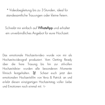
* Videobegleitung bis zu 3 Stunden, ideal für
standesamtliche Trauungen oder kleine Feiern.
Schreibt mir einfach auf
WhatsApp
und erhaltet
ein unverbindliches Angebot für eure Hochzeit.
Das emotionale Hochzeitsvideo wurde von mir als
Hochzeitsvideograf produziert. Vom Getting Ready
über die freie Trauung bis hin zur stilvollen
Hochzeitsfeier wurden alle besonderen Momente
filmisch festgehalten. 💒 Schaut euch jetzt den
emotionalen Hochzeitsfilm von Vera & Patrick an und
erlebt diesen einzigartigen Hochzeitstag voller Liebe
und Emotionen noch einmal mit. ✨