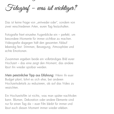
Fotograf – was ist wichtiger?
Das ist keine Frage von „entweder oder“, sondern von
zwei verschiedenen Arten, euren Tag festzuhalten.
Fotografie friert einzelne Augenblicke ein – perfekt, um
besondere Momente für immer sichtbar zu machen.
Videografie dagegen hält den gesamten Ablauf
lebendig fest: Stimmen, Bewegung, Atmosphäre und
echte Emotionen.
Zusammen ergeben beide ein vollständiges Bild eurer
Hochzeit – das eine zeigt den Moment, das andere
lässt ihn wieder spürbar werden.
Mein persönlicher Tipp aus Erfahrung:
Wenn ihr euer
Budget plant, lohnt es sich eher, bei anderen
Hochzeitsdetails zu reduzieren, als auf das Video zu
verzichten.
Ein Hochzeitsfilm ist nichts, was man später nachholen
kann. Blumen, Dekoration oder andere Elemente sind
nur für einen Tag da – euer Film bleibt für immer und
lässt euch diesen Moment immer wieder erleben.