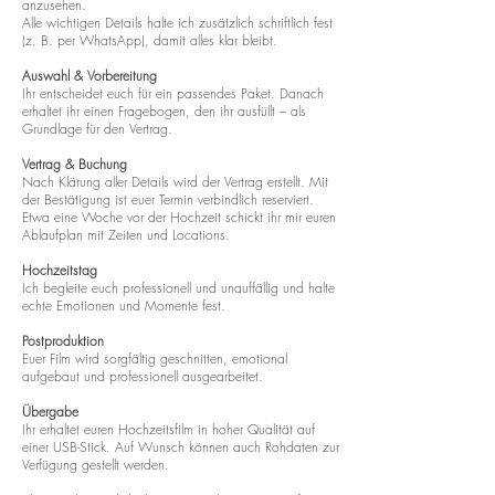
anzusehen.
Alle wichtigen Details halte ich zusätzlich schriftlich fest
(z. B. per WhatsApp), damit alles klar bleibt.
Auswahl & Vorbereitung
Ihr entscheidet euch für ein passendes Paket. Danach
erhaltet ihr einen Fragebogen, den ihr ausfüllt – als
Grundlage für den Vertrag.
Vertrag & Buchung
Nach Klärung aller Details wird der Vertrag erstellt. Mit
der Bestätigung ist euer Termin verbindlich reserviert.
Etwa eine Woche vor der Hochzeit schickt ihr mir euren
Ablaufplan mit Zeiten und Locations.
Hochzeitstag
Ich begleite euch professionell und unauffällig und halte
echte Emotionen und Momente fest.
Postproduktion
Euer Film wird sorgfältig geschnitten, emotional
aufgebaut und professionell ausgearbeitet.
Übergabe
Ihr erhaltet euren Hochzeitsfilm in hoher Qualität auf
einer USB-Stick. Auf Wunsch können auch Rohdaten zur
Verfügung gestellt werden.