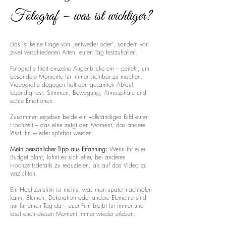
Fotograf – was ist wichtiger?
Das ist keine Frage von „entweder oder“, sondern von
zwei verschiedenen Arten, euren Tag festzuhalten.
Fotografie friert einzelne Augenblicke ein – perfekt, um
besondere Momente für immer sichtbar zu machen.
Videografie dagegen hält den gesamten Ablauf
lebendig fest: Stimmen, Bewegung, Atmosphäre und
echte Emotionen.
Zusammen ergeben beide ein vollständiges Bild eurer
Hochzeit – das eine zeigt den Moment, das andere
lässt ihn wieder spürbar werden.
Mein persönlicher Tipp aus Erfahrung:
Wenn ihr euer
Budget plant, lohnt es sich eher, bei anderen
Hochzeitsdetails zu reduzieren, als auf das Video zu
verzichten.
Ein Hochzeitsfilm ist nichts, was man später nachholen
kann. Blumen, Dekoration oder andere Elemente sind
nur für einen Tag da – euer Film bleibt für immer und
lässt euch diesen Moment immer wieder erleben.