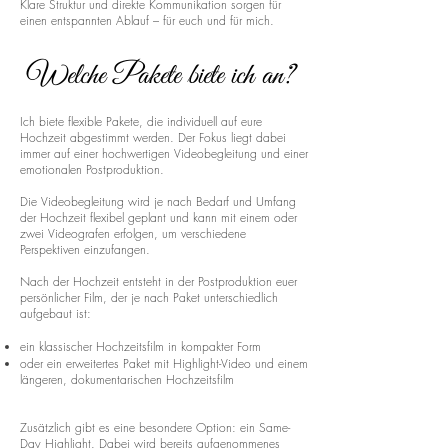
Klare Struktur und direkte Kommunikation sorgen für
einen entspannten Ablauf – für euch und für mich.
Welche Pakete biete ich an?
Ich biete flexible Pakete, die individuell auf eure
Hochzeit abgestimmt werden. Der Fokus liegt dabei
immer auf einer hochwertigen Videobegleitung und einer
emotionalen Postproduktion.
Die Videobegleitung wird je nach Bedarf und Umfang
der Hochzeit flexibel geplant und kann mit einem oder
zwei Videografen erfolgen, um verschiedene
Perspektiven einzufangen.
Nach der Hochzeit entsteht in der Postproduktion euer
persönlicher Film, der je nach Paket unterschiedlich
aufgebaut ist:
ein klassischer Hochzeitsfilm in kompakter Form
oder ein erweitertes Paket mit Highlight-Video und einem
längeren, dokumentarischen Hochzeitsfilm
Zusätzlich gibt es eine besondere Option: ein Same-
Day Highlight. Dabei wird bereits aufgenommenes