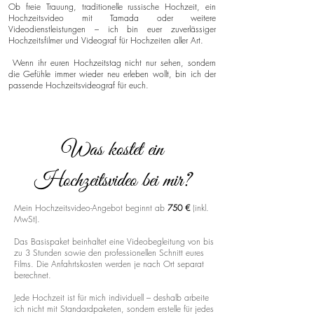
Ob freie Trauung, traditionelle russische Hochzeit, ein
Hochzeitsvideo mit Tamada oder weitere
Videodienstleistungen – ich bin euer zuverlässiger
Hochzeitsfilmer und Videograf für Hochzeiten aller Art.
Wenn ihr euren Hochzeitstag nicht nur sehen, sondern
die Gefühle immer wieder neu erleben wollt, bin ich der
passende Hochzeitsvideograf für euch.
Was kostet ein
Hochzeitsvideo bei mir?
Mein Hochzeitsvideo-Angebot beginnt ab
750 €
(inkl.
MwSt).
Das Basispaket beinhaltet eine Videobegleitung von bis
zu 3 Stunden sowie den professionellen Schnitt eures
Films. Die Anfahrtskosten werden je nach Ort separat
berechnet.
Jede Hochzeit ist für mich individuell – deshalb arbeite
ich nicht mit Standardpaketen, sondern erstelle für jedes