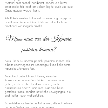
Material sehr zeitnah bearbeitet, sodass ein kurzer
emotionaler Film noch am selben Tag für euch und eure
Gäste gezeigt werden kann.
Alle Pakete werden individuell an euren Tag angepasst,
damit euer Film eure Geschichte so authentisch und
emotional wie möglich erzählt.
Muss man vor der Kamera
posieren können?
Nein, ihr müsst überhaupt nicht posieren können. Ich
arbeite überwiegend im Reportagestil und halte echte,
natürliche Momente fest.
Manchmal gebe ich euch kleine, einfache
Anweisungen – zum Beispiel kurz gemeinsam zu
gehen, euch an die Hand zu nehmen, euch
anzuschauen oder zu umarmen. Das sind keine
gestellten Posen, sondern natürliche Bewegungen, die
euch helfen, euch wohlzufühlen.
So entstehen authentische Aufnahmen, die echt wirken
und eure Verbindung zueinander zeigen