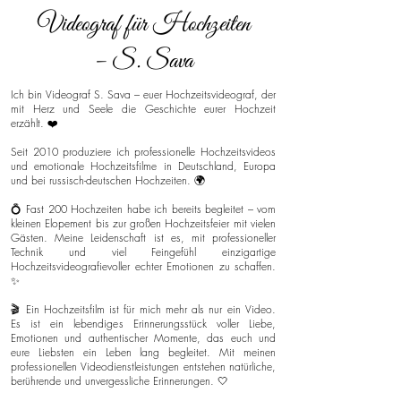
Videograf für Hochzeiten
– S. Sava
Ich bin Videograf S. Sava – euer Hochzeitsvideograf, der
mit Herz und Seele die Geschichte eurer Hochzeit
erzählt. ❤️
Seit 2010 produziere ich professionelle Hochzeitsvideos
und emotionale Hochzeitsfilme in Deutschland, Europa
und bei russisch-deutschen Hochzeiten. 🌍
💍 Fast 200 Hochzeiten habe ich bereits begleitet – vom
kleinen Elopement bis zur großen Hochzeitsfeier mit vielen
Gästen. Meine Leidenschaft ist es, mit professioneller
Technik und viel Feingefühl einzigartige
Hochzeitsvideografievoller echter Emotionen zu schaffen.
✨
🎬 Ein Hochzeitsfilm ist für mich mehr als nur ein Video.
Es ist ein lebendiges Erinnerungsstück voller Liebe,
Emotionen und authentischer Momente, das euch und
eure Liebsten ein Leben lang begleitet. Mit meinen
professionellen Videodienstleistungen entstehen natürliche,
berührende und unvergessliche Erinnerungen. 🤍