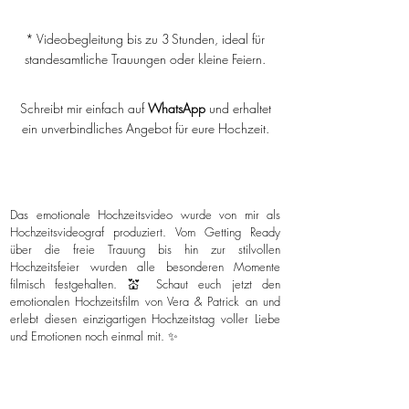
* Videobegleitung bis zu 3 Stunden, ideal für
standesamtliche Trauungen oder kleine Feiern.
Schreibt mir einfach auf
WhatsApp
und erhaltet
ein unverbindliches Angebot für eure Hochzeit.
Das emotionale Hochzeitsvideo wurde von mir als
Hochzeitsvideograf produziert. Vom Getting Ready
über die freie Trauung bis hin zur stilvollen
Hochzeitsfeier wurden alle besonderen Momente
filmisch festgehalten. 💒 Schaut euch jetzt den
emotionalen Hochzeitsfilm von Vera & Patrick an und
erlebt diesen einzigartigen Hochzeitstag voller Liebe
und Emotionen noch einmal mit. ✨