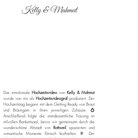
Kelly & Mahmut
Das emotionale
Hochzeitsvideo
von
Kelly & Mahmut
wurde von mir als
Hochzeitsvideograf
produziert. Der
Hochzeitstag begann mit dem Getting Ready von Braut
und Bräutigam in ihren jeweiligen Zuhause. 💍
Anschließend folgte die standesamtliche Trauung im
stilvollen Bankettsaal, bevor wir gemeinsam durch die
wunderschöne Altstadt von
Rottweil
spazierten und
romantische Momente filmisch festhielten. 🥂 Der