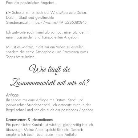
Paar ein persönliches Angebot.
👉 Schreibt mir einfach auf WhatsApp eure Daten:
Datum, Stadt und gewünschte
Stundenanzahl:
https://wa.me/4915226080845
Ich antworte euch innerhalb von ca. einer Stunde mit
einem passenden und transparenten Angebot.
Mir ist es wichtig, nicht nur ein Video zu erstellen,
sondern die echte Atmosphäre und Emotionen eures
Tages festzuhalten.
Wie läuft die
Zusammenarbeit mit mir ab?
Anfrage
Ihr sendet mir eure Anfrage mit Datum, Stadt und
gewünschter Stundenanzahl. Ich antworte euch in der
Regel schnell und schicke euch ein passendes Angebot.
Kennenlernen & Informationen
Ein persönlicher Kontakt ist wichtig, gleichzeitig bin ich
überzeugt: Meine Arbeit spricht für sich. Deshalb
empfehle ich euch, euch zuerst mein Portfolio