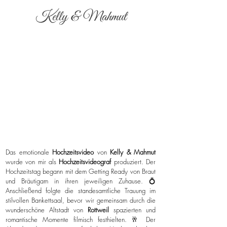
Kelly & Mahmut
Das emotionale
Hochzeitsvideo
von
Kelly & Mahmut
wurde von mir als
Hochzeitsvideograf
produziert. Der
Hochzeitstag begann mit dem Getting Ready von Braut
und Bräutigam in ihren jeweiligen Zuhause. 💍
Anschließend folgte die standesamtliche Trauung im
stilvollen Bankettsaal, bevor wir gemeinsam durch die
wunderschöne Altstadt von
Rottweil
spazierten und
romantische Momente filmisch festhielten. 🥂 Der