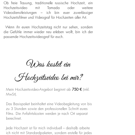
Ob freie Trauung, traditionelle russische Hochzeit, ein
Hochzeitsvideo mit Tamada oder weitere
Videodienstleistungen – ich bin euer zuverlässiger
Hochzeitsfilmer und Videograf für Hochzeiten aller Art.
Wenn ihr euren Hochzeitstag nicht nur sehen, sondern
die Gefühle immer wieder neu erleben wollt, bin ich der
passende Hochzeitsvideograf für euch.
Was kostet ein
Hochzeitsvideo bei mir?
Mein Hochzeitsvideo-Angebot beginnt ab
750 €
(inkl.
MwSt).
Das Basispaket beinhaltet eine Videobegleitung von bis
zu 3 Stunden sowie den professionellen Schnitt eures
Films. Die Anfahrtskosten werden je nach Ort separat
berechnet.
Jede Hochzeit ist für mich individuell – deshalb arbeite
ich nicht mit Standardpaketen, sondern erstelle für jedes