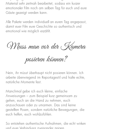
Material sehr zeitnah bearbeitet, sodass ein kurzer
emotionaler Film noch am selben Tag für euch und eure
Gäste gezeigt werden kann.
Alle Pakete werden individuell an euren Tag angepasst,
damit euer Film eure Geschichte so authentisch und
emotional wie möglich erzählt.
Muss man vor der Kamera
posieren können?
Nein, ihr müsst überhaupt nicht posieren können. Ich
arbeite überwiegend im Reportagestil und halte echte,
natürliche Momente fest.
Manchmal gebe ich euch kleine, einfache
Anweisungen – zum Beispiel kurz gemeinsam zu
gehen, euch an die Hand zu nehmen, euch
anzuschauen oder zu umarmen. Das sind keine
gestellten Posen, sondern natürliche Bewegungen, die
euch helfen, euch wohlzufühlen.
So entstehen authentische Aufnahmen, die echt wirken
und eure Verbindung zueinander zeigen