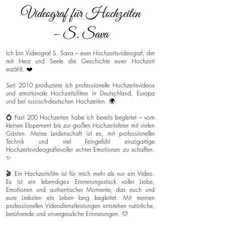
Videograf für Hochzeiten
– S. Sava
Ich bin Videograf S. Sava – euer Hochzeitsvideograf, der
mit Herz und Seele die Geschichte eurer Hochzeit
erzählt. ❤️
Seit 2010 produziere ich professionelle Hochzeitsvideos
und emotionale Hochzeitsfilme in Deutschland, Europa
und bei russisch-deutschen Hochzeiten. 🌍
💍 Fast 200 Hochzeiten habe ich bereits begleitet – vom
kleinen Elopement bis zur großen Hochzeitsfeier mit vielen
Gästen. Meine Leidenschaft ist es, mit professioneller
Technik und viel Feingefühl einzigartige
Hochzeitsvideografievoller echter Emotionen zu schaffen.
✨
🎬 Ein Hochzeitsfilm ist für mich mehr als nur ein Video.
Es ist ein lebendiges Erinnerungsstück voller Liebe,
Emotionen und authentischer Momente, das euch und
eure Liebsten ein Leben lang begleitet. Mit meinen
professionellen Videodienstleistungen entstehen natürliche,
berührende und unvergessliche Erinnerungen. 🤍