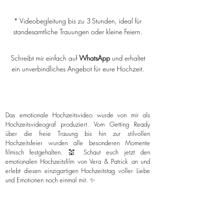
* Videobegleitung bis zu 3 Stunden, ideal für
standesamtliche Trauungen oder kleine Feiern.
Schreibt mir einfach auf
WhatsApp
und erhaltet
ein unverbindliches Angebot für eure Hochzeit.
Das emotionale Hochzeitsvideo wurde von mir als
Hochzeitsvideograf produziert. Vom Getting Ready
über die freie Trauung bis hin zur stilvollen
Hochzeitsfeier wurden alle besonderen Momente
filmisch festgehalten. 💒 Schaut euch jetzt den
emotionalen Hochzeitsfilm von Vera & Patrick an und
erlebt diesen einzigartigen Hochzeitstag voller Liebe
und Emotionen noch einmal mit. ✨