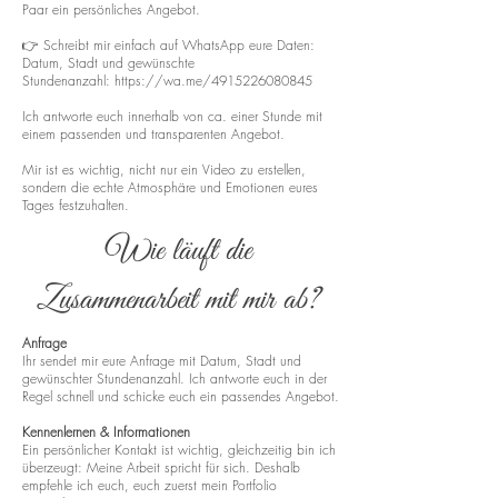
Paar ein persönliches Angebot.
👉 Schreibt mir einfach auf WhatsApp eure Daten:
Datum, Stadt und gewünschte
Stundenanzahl:
https://wa.me/4915226080845
Ich antworte euch innerhalb von ca. einer Stunde mit
einem passenden und transparenten Angebot.
Mir ist es wichtig, nicht nur ein Video zu erstellen,
sondern die echte Atmosphäre und Emotionen eures
Tages festzuhalten.
Wie läuft die
Zusammenarbeit mit mir ab?
Anfrage
Ihr sendet mir eure Anfrage mit Datum, Stadt und
gewünschter Stundenanzahl. Ich antworte euch in der
Regel schnell und schicke euch ein passendes Angebot.
Kennenlernen & Informationen
Ein persönlicher Kontakt ist wichtig, gleichzeitig bin ich
überzeugt: Meine Arbeit spricht für sich. Deshalb
empfehle ich euch, euch zuerst mein Portfolio