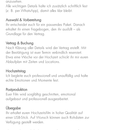
anzusehen.
Alle wichtigen Details halte ich zusätzlich schriftlich fest
(z. B. per WhatsApp), damit alles klar bleibt.
Auswahl & Vorbereitung
Ihr entscheidet euch für ein passendes Paket. Danach
erhaltet ihr einen Fragebogen, den ihr ausfüllt – als
Grundlage für den Vertrag.
Vertrag & Buchung
Nach Klärung aller Details wird der Vertrag erstellt. Mit
der Bestätigung ist euer Termin verbindlich reserviert.
Etwa eine Woche vor der Hochzeit schickt ihr mir euren
Ablaufplan mit Zeiten und Locations.
Hochzeitstag
Ich begleite euch professionell und unauffällig und halte
echte Emotionen und Momente fest.
Postproduktion
Euer Film wird sorgfältig geschnitten, emotional
aufgebaut und professionell ausgearbeitet.
Übergabe
Ihr erhaltet euren Hochzeitsfilm in hoher Qualität auf
einer USB-Stick. Auf Wunsch können auch Rohdaten zur
Verfügung gestellt werden.