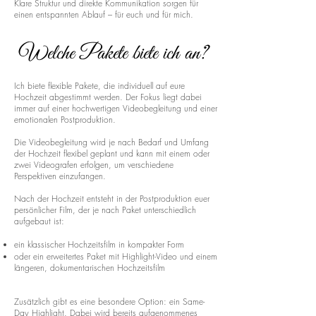
Klare Struktur und direkte Kommunikation sorgen für
einen entspannten Ablauf – für euch und für mich.
Welche Pakete biete ich an?
Ich biete flexible Pakete, die individuell auf eure
Hochzeit abgestimmt werden. Der Fokus liegt dabei
immer auf einer hochwertigen Videobegleitung und einer
emotionalen Postproduktion.
Die Videobegleitung wird je nach Bedarf und Umfang
der Hochzeit flexibel geplant und kann mit einem oder
zwei Videografen erfolgen, um verschiedene
Perspektiven einzufangen.
Nach der Hochzeit entsteht in der Postproduktion euer
persönlicher Film, der je nach Paket unterschiedlich
aufgebaut ist:
ein klassischer Hochzeitsfilm in kompakter Form
oder ein erweitertes Paket mit Highlight-Video und einem
längeren, dokumentarischen Hochzeitsfilm
Zusätzlich gibt es eine besondere Option: ein Same-
Day Highlight. Dabei wird bereits aufgenommenes