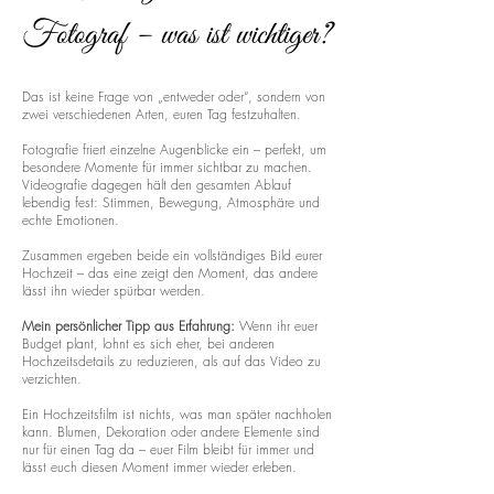
Fotograf – was ist wichtiger?
Das ist keine Frage von „entweder oder“, sondern von
zwei verschiedenen Arten, euren Tag festzuhalten.
Fotografie friert einzelne Augenblicke ein – perfekt, um
besondere Momente für immer sichtbar zu machen.
Videografie dagegen hält den gesamten Ablauf
lebendig fest: Stimmen, Bewegung, Atmosphäre und
echte Emotionen.
Zusammen ergeben beide ein vollständiges Bild eurer
Hochzeit – das eine zeigt den Moment, das andere
lässt ihn wieder spürbar werden.
Mein persönlicher Tipp aus Erfahrung:
Wenn ihr euer
Budget plant, lohnt es sich eher, bei anderen
Hochzeitsdetails zu reduzieren, als auf das Video zu
verzichten.
Ein Hochzeitsfilm ist nichts, was man später nachholen
kann. Blumen, Dekoration oder andere Elemente sind
nur für einen Tag da – euer Film bleibt für immer und
lässt euch diesen Moment immer wieder erleben.