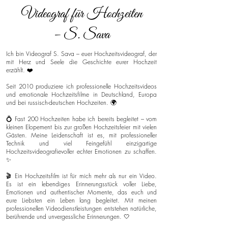
Videograf für Hochzeiten
– S. Sava
Ich bin Videograf S. Sava – euer Hochzeitsvideograf, der
mit Herz und Seele die Geschichte eurer Hochzeit
erzählt. ❤️
Seit 2010 produziere ich professionelle Hochzeitsvideos
und emotionale Hochzeitsfilme in Deutschland, Europa
und bei russisch-deutschen Hochzeiten. 🌍
💍 Fast 200 Hochzeiten habe ich bereits begleitet – vom
kleinen Elopement bis zur großen Hochzeitsfeier mit vielen
Gästen. Meine Leidenschaft ist es, mit professioneller
Technik und viel Feingefühl einzigartige
Hochzeitsvideografievoller echter Emotionen zu schaffen.
✨
🎬 Ein Hochzeitsfilm ist für mich mehr als nur ein Video.
Es ist ein lebendiges Erinnerungsstück voller Liebe,
Emotionen und authentischer Momente, das euch und
eure Liebsten ein Leben lang begleitet. Mit meinen
professionellen Videodienstleistungen entstehen natürliche,
berührende und unvergessliche Erinnerungen. 🤍