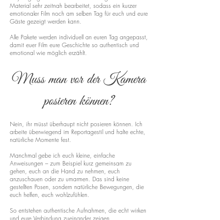
Material sehr zeitnah bearbeitet, sodass ein kurzer
emotionaler Film noch am selben Tag für euch und eure
Gäste gezeigt werden kann.
Alle Pakete werden individuell an euren Tag angepasst,
damit euer Film eure Geschichte so authentisch und
emotional wie möglich erzählt.
Muss man vor der Kamera
posieren können?
Nein, ihr müsst überhaupt nicht posieren können. Ich
arbeite überwiegend im Reportagestil und halte echte,
natürliche Momente fest.
Manchmal gebe ich euch kleine, einfache
Anweisungen – zum Beispiel kurz gemeinsam zu
gehen, euch an die Hand zu nehmen, euch
anzuschauen oder zu umarmen. Das sind keine
gestellten Posen, sondern natürliche Bewegungen, die
euch helfen, euch wohlzufühlen.
So entstehen authentische Aufnahmen, die echt wirken
und eure Verbindung zueinander zeigen