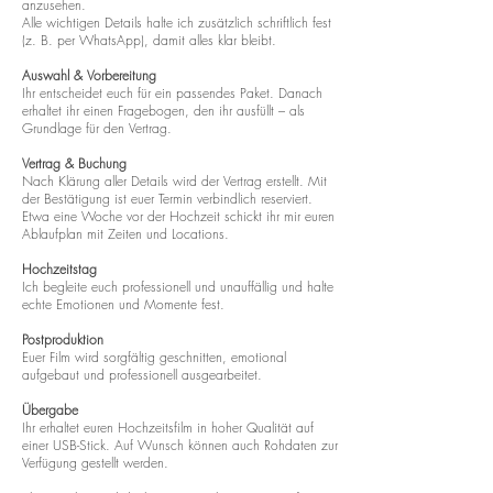
anzusehen.
Alle wichtigen Details halte ich zusätzlich schriftlich fest
(z. B. per WhatsApp), damit alles klar bleibt.
Auswahl & Vorbereitung
Ihr entscheidet euch für ein passendes Paket. Danach
erhaltet ihr einen Fragebogen, den ihr ausfüllt – als
Grundlage für den Vertrag.
Vertrag & Buchung
Nach Klärung aller Details wird der Vertrag erstellt. Mit
der Bestätigung ist euer Termin verbindlich reserviert.
Etwa eine Woche vor der Hochzeit schickt ihr mir euren
Ablaufplan mit Zeiten und Locations.
Hochzeitstag
Ich begleite euch professionell und unauffällig und halte
echte Emotionen und Momente fest.
Postproduktion
Euer Film wird sorgfältig geschnitten, emotional
aufgebaut und professionell ausgearbeitet.
Übergabe
Ihr erhaltet euren Hochzeitsfilm in hoher Qualität auf
einer USB-Stick. Auf Wunsch können auch Rohdaten zur
Verfügung gestellt werden.