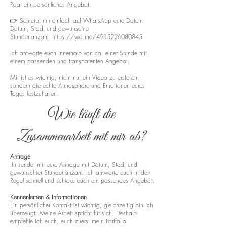
Paar ein persönliches Angebot.
👉 Schreibt mir einfach auf WhatsApp eure Daten:
Datum, Stadt und gewünschte
Stundenanzahl:
https://wa.me/4915226080845
Ich antworte euch innerhalb von ca. einer Stunde mit
einem passenden und transparenten Angebot.
Mir ist es wichtig, nicht nur ein Video zu erstellen,
sondern die echte Atmosphäre und Emotionen eures
Tages festzuhalten.
Wie läuft die
Zusammenarbeit mit mir ab?
Anfrage
Ihr sendet mir eure Anfrage mit Datum, Stadt und
gewünschter Stundenanzahl. Ich antworte euch in der
Regel schnell und schicke euch ein passendes Angebot.
Kennenlernen & Informationen
Ein persönlicher Kontakt ist wichtig, gleichzeitig bin ich
überzeugt: Meine Arbeit spricht für sich. Deshalb
empfehle ich euch, euch zuerst mein Portfolio