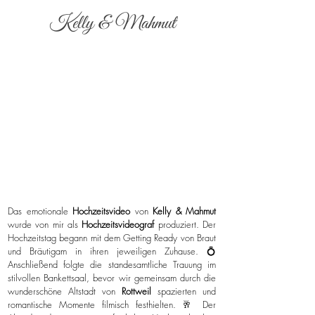
Kelly & Mahmut
Das emotionale
Hochzeitsvideo
von
Kelly & Mahmut
wurde von mir als
Hochzeitsvideograf
produziert. Der
Hochzeitstag begann mit dem Getting Ready von Braut
und Bräutigam in ihren jeweiligen Zuhause. 💍
Anschließend folgte die standesamtliche Trauung im
stilvollen Bankettsaal, bevor wir gemeinsam durch die
wunderschöne Altstadt von
Rottweil
spazierten und
romantische Momente filmisch festhielten. 🥂 Der