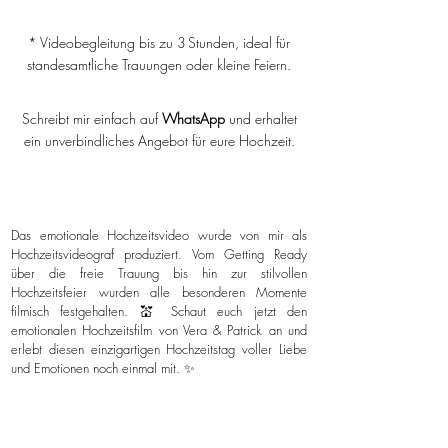
* Videobegleitung bis zu 3 Stunden, ideal für
standesamtliche Trauungen oder kleine Feiern.
Schreibt mir einfach auf
WhatsApp
und erhaltet
ein unverbindliches Angebot für eure Hochzeit.
Das emotionale Hochzeitsvideo wurde von mir als
Hochzeitsvideograf produziert. Vom Getting Ready
über die freie Trauung bis hin zur stilvollen
Hochzeitsfeier wurden alle besonderen Momente
filmisch festgehalten. 💒 Schaut euch jetzt den
emotionalen Hochzeitsfilm von Vera & Patrick an und
erlebt diesen einzigartigen Hochzeitstag voller Liebe
und Emotionen noch einmal mit. ✨