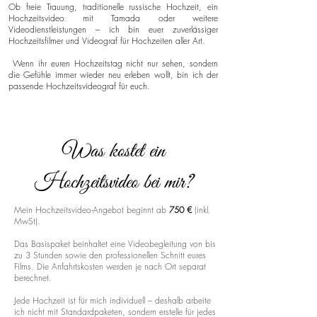
Ob freie Trauung, traditionelle russische Hochzeit, ein
Hochzeitsvideo mit Tamada oder weitere
Videodienstleistungen – ich bin euer zuverlässiger
Hochzeitsfilmer und Videograf für Hochzeiten aller Art.
Wenn ihr euren Hochzeitstag nicht nur sehen, sondern
die Gefühle immer wieder neu erleben wollt, bin ich der
passende Hochzeitsvideograf für euch.
Was kostet ein
Hochzeitsvideo bei mir?
Mein Hochzeitsvideo-Angebot beginnt ab
750 €
(inkl.
MwSt).
Das Basispaket beinhaltet eine Videobegleitung von bis
zu 3 Stunden sowie den professionellen Schnitt eures
Films. Die Anfahrtskosten werden je nach Ort separat
berechnet.
Jede Hochzeit ist für mich individuell – deshalb arbeite
ich nicht mit Standardpaketen, sondern erstelle für jedes