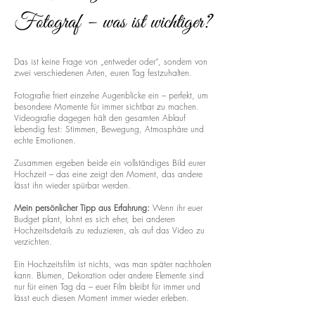
Fotograf – was ist wichtiger?
Das ist keine Frage von „entweder oder“, sondern von
zwei verschiedenen Arten, euren Tag festzuhalten.
Fotografie friert einzelne Augenblicke ein – perfekt, um
besondere Momente für immer sichtbar zu machen.
Videografie dagegen hält den gesamten Ablauf
lebendig fest: Stimmen, Bewegung, Atmosphäre und
echte Emotionen.
Zusammen ergeben beide ein vollständiges Bild eurer
Hochzeit – das eine zeigt den Moment, das andere
lässt ihn wieder spürbar werden.
Mein persönlicher Tipp aus Erfahrung:
Wenn ihr euer
Budget plant, lohnt es sich eher, bei anderen
Hochzeitsdetails zu reduzieren, als auf das Video zu
verzichten.
Ein Hochzeitsfilm ist nichts, was man später nachholen
kann. Blumen, Dekoration oder andere Elemente sind
nur für einen Tag da – euer Film bleibt für immer und
lässt euch diesen Moment immer wieder erleben.