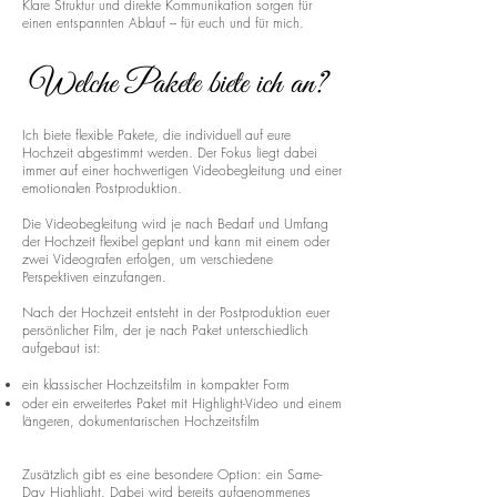
Klare Struktur und direkte Kommunikation sorgen für
einen entspannten Ablauf – für euch und für mich.
Welche Pakete biete ich an?
Ich biete flexible Pakete, die individuell auf eure
Hochzeit abgestimmt werden. Der Fokus liegt dabei
immer auf einer hochwertigen Videobegleitung und einer
emotionalen Postproduktion.
Die Videobegleitung wird je nach Bedarf und Umfang
der Hochzeit flexibel geplant und kann mit einem oder
zwei Videografen erfolgen, um verschiedene
Perspektiven einzufangen.
Nach der Hochzeit entsteht in der Postproduktion euer
persönlicher Film, der je nach Paket unterschiedlich
aufgebaut ist:
ein klassischer Hochzeitsfilm in kompakter Form
oder ein erweitertes Paket mit Highlight-Video und einem
längeren, dokumentarischen Hochzeitsfilm
Zusätzlich gibt es eine besondere Option: ein Same-
Day Highlight. Dabei wird bereits aufgenommenes