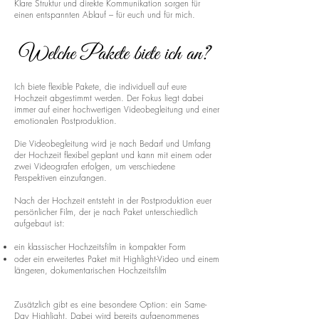
Klare Struktur und direkte Kommunikation sorgen für
einen entspannten Ablauf – für euch und für mich.
Welche Pakete biete ich an?
Ich biete flexible Pakete, die individuell auf eure
Hochzeit abgestimmt werden. Der Fokus liegt dabei
immer auf einer hochwertigen Videobegleitung und einer
emotionalen Postproduktion.
Die Videobegleitung wird je nach Bedarf und Umfang
der Hochzeit flexibel geplant und kann mit einem oder
zwei Videografen erfolgen, um verschiedene
Perspektiven einzufangen.
Nach der Hochzeit entsteht in der Postproduktion euer
persönlicher Film, der je nach Paket unterschiedlich
aufgebaut ist:
ein klassischer Hochzeitsfilm in kompakter Form
oder ein erweitertes Paket mit Highlight-Video und einem
längeren, dokumentarischen Hochzeitsfilm
Zusätzlich gibt es eine besondere Option: ein Same-
Day Highlight. Dabei wird bereits aufgenommenes