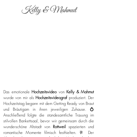
Kelly & Mahmut
Das emotionale
Hochzeitsvideo
von
Kelly & Mahmut
wurde von mir als
Hochzeitsvideograf
produziert. Der
Hochzeitstag begann mit dem Getting Ready von Braut
und Bräutigam in ihren jeweiligen Zuhause. 💍
Anschließend folgte die standesamtliche Trauung im
stilvollen Bankettsaal, bevor wir gemeinsam durch die
wunderschöne Altstadt von
Rottweil
spazierten und
romantische Momente filmisch festhielten. 🥂 Der