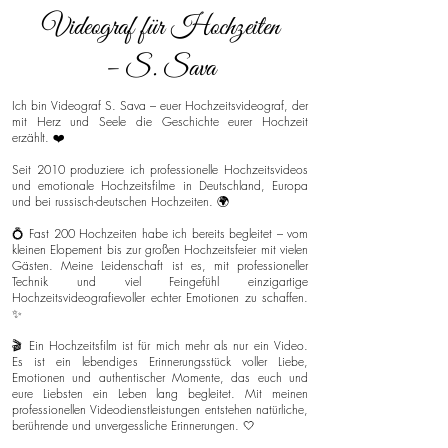
Videograf für Hochzeiten
– S. Sava
Ich bin Videograf S. Sava – euer Hochzeitsvideograf, der
mit Herz und Seele die Geschichte eurer Hochzeit
erzählt. ❤️
Seit 2010 produziere ich professionelle Hochzeitsvideos
und emotionale Hochzeitsfilme in Deutschland, Europa
und bei russisch-deutschen Hochzeiten. 🌍
💍 Fast 200 Hochzeiten habe ich bereits begleitet – vom
kleinen Elopement bis zur großen Hochzeitsfeier mit vielen
Gästen. Meine Leidenschaft ist es, mit professioneller
Technik und viel Feingefühl einzigartige
Hochzeitsvideografievoller echter Emotionen zu schaffen.
✨
🎬 Ein Hochzeitsfilm ist für mich mehr als nur ein Video.
Es ist ein lebendiges Erinnerungsstück voller Liebe,
Emotionen und authentischer Momente, das euch und
eure Liebsten ein Leben lang begleitet. Mit meinen
professionellen Videodienstleistungen entstehen natürliche,
berührende und unvergessliche Erinnerungen. 🤍