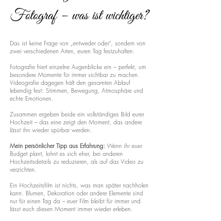
Fotograf – was ist wichtiger?
Das ist keine Frage von „entweder oder“, sondern von
zwei verschiedenen Arten, euren Tag festzuhalten.
Fotografie friert einzelne Augenblicke ein – perfekt, um
besondere Momente für immer sichtbar zu machen.
Videografie dagegen hält den gesamten Ablauf
lebendig fest: Stimmen, Bewegung, Atmosphäre und
echte Emotionen.
Zusammen ergeben beide ein vollständiges Bild eurer
Hochzeit – das eine zeigt den Moment, das andere
lässt ihn wieder spürbar werden.
Mein persönlicher Tipp aus Erfahrung:
Wenn ihr euer
Budget plant, lohnt es sich eher, bei anderen
Hochzeitsdetails zu reduzieren, als auf das Video zu
verzichten.
Ein Hochzeitsfilm ist nichts, was man später nachholen
kann. Blumen, Dekoration oder andere Elemente sind
nur für einen Tag da – euer Film bleibt für immer und
lässt euch diesen Moment immer wieder erleben.