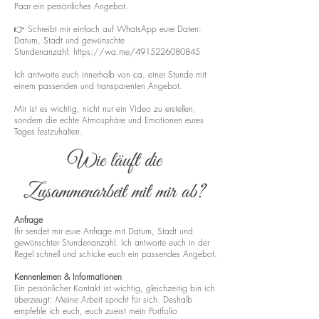
Paar ein persönliches Angebot.
👉 Schreibt mir einfach auf WhatsApp eure Daten:
Datum, Stadt und gewünschte
Stundenanzahl:
https://wa.me/4915226080845
Ich antworte euch innerhalb von ca. einer Stunde mit
einem passenden und transparenten Angebot.
Mir ist es wichtig, nicht nur ein Video zu erstellen,
sondern die echte Atmosphäre und Emotionen eures
Tages festzuhalten.
Wie läuft die
Zusammenarbeit mit mir ab?
Anfrage
Ihr sendet mir eure Anfrage mit Datum, Stadt und
gewünschter Stundenanzahl. Ich antworte euch in der
Regel schnell und schicke euch ein passendes Angebot.
Kennenlernen & Informationen
Ein persönlicher Kontakt ist wichtig, gleichzeitig bin ich
überzeugt: Meine Arbeit spricht für sich. Deshalb
empfehle ich euch, euch zuerst mein Portfolio