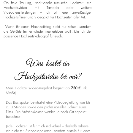
Ob freie Trauung, traditionelle russische Hochzeit, ein
Hochzeitsvideo mit Tamada oder weitere
Videodienstleistungen – ich bin euer zuverlässiger
Hochzeitsfilmer und Videograf für Hochzeiten aller Art.
Wenn ihr euren Hochzeitstag nicht nur sehen, sondern
die Gefühle immer wieder neu erleben wollt, bin ich der
passende Hochzeitsvideograf für euch.
Was kostet ein
Hochzeitsvideo bei mir?
Mein Hochzeitsvideo-Angebot beginnt ab
750 €
(inkl.
MwSt).
Das Basispaket beinhaltet eine Videobegleitung von bis
zu 3 Stunden sowie den professionellen Schnitt eures
Films. Die Anfahrtskosten werden je nach Ort separat
berechnet.
Jede Hochzeit ist für mich individuell – deshalb arbeite
ich nicht mit Standardpaketen, sondern erstelle für jedes