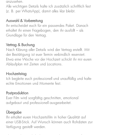
anzusehen.
Alle wichtigen Details halte ich zusätzlich schriftlich fest
(z. B. per WhatsApp), damit alles klar bleibt.
Auswahl & Vorbereitung
Ihr entscheidet euch für ein passendes Paket. Danach
erhaltet ihr einen Fragebogen, den ihr ausfüllt – als
Grundlage für den Vertrag.
Vertrag & Buchung
Nach Klärung aller Details wird der Vertrag erstellt. Mit
der Bestätigung ist euer Termin verbindlich reserviert.
Etwa eine Woche vor der Hochzeit schickt ihr mir euren
Ablaufplan mit Zeiten und Locations.
Hochzeitstag
Ich begleite euch professionell und unauffällig und halte
echte Emotionen und Momente fest.
Postproduktion
Euer Film wird sorgfältig geschnitten, emotional
aufgebaut und professionell ausgearbeitet.
Übergabe
Ihr erhaltet euren Hochzeitsfilm in hoher Qualität auf
einer USB-Stick. Auf Wunsch können auch Rohdaten zur
Verfügung gestellt werden.