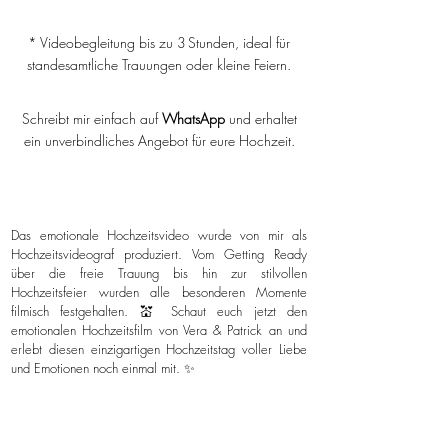
* Videobegleitung bis zu 3 Stunden, ideal für
standesamtliche Trauungen oder kleine Feiern.
Schreibt mir einfach auf
WhatsApp
und erhaltet
ein unverbindliches Angebot für eure Hochzeit.
Das emotionale Hochzeitsvideo wurde von mir als
Hochzeitsvideograf produziert. Vom Getting Ready
über die freie Trauung bis hin zur stilvollen
Hochzeitsfeier wurden alle besonderen Momente
filmisch festgehalten. 💒 Schaut euch jetzt den
emotionalen Hochzeitsfilm von Vera & Patrick an und
erlebt diesen einzigartigen Hochzeitstag voller Liebe
und Emotionen noch einmal mit. ✨