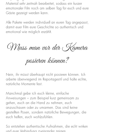
Material sehr zeitnah bearbeitet, sodass ein kurzer
emotionaler Film noch am selben Tag für euch und eure
Gäste gezeigt werden kann.
Alle Pakete werden individuell an euren Tag angepasst,
damit euer Film eure Geschichte so authentisch und
emotional wie möglich erzählt.
Muss man vor der Kamera
posieren können?
Nein, ihr müsst überhaupt nicht posieren können. Ich
arbeite überwiegend im Reportagestil und halte echte,
natürliche Momente fest.
Manchmal gebe ich euch kleine, einfache
Anweisungen – zum Beispiel kurz gemeinsam zu
gehen, euch an die Hand zu nehmen, euch
anzuschauen oder zu umarmen. Das sind keine
gestellten Posen, sondern natürliche Bewegungen, die
euch helfen, euch wohlzufühlen.
So entstehen authentische Aufnahmen, die echt wirken
und eure Verbindung zueinander zeigen