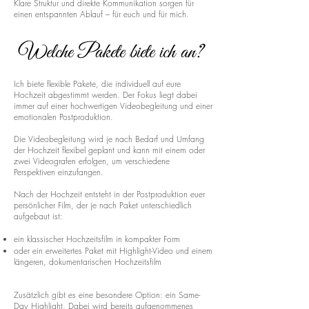
Klare Struktur und direkte Kommunikation sorgen für
einen entspannten Ablauf – für euch und für mich.
Welche Pakete biete ich an?
Ich biete flexible Pakete, die individuell auf eure
Hochzeit abgestimmt werden. Der Fokus liegt dabei
immer auf einer hochwertigen Videobegleitung und einer
emotionalen Postproduktion.
Die Videobegleitung wird je nach Bedarf und Umfang
der Hochzeit flexibel geplant und kann mit einem oder
zwei Videografen erfolgen, um verschiedene
Perspektiven einzufangen.
Nach der Hochzeit entsteht in der Postproduktion euer
persönlicher Film, der je nach Paket unterschiedlich
aufgebaut ist:
ein klassischer Hochzeitsfilm in kompakter Form
oder ein erweitertes Paket mit Highlight-Video und einem
längeren, dokumentarischen Hochzeitsfilm
Zusätzlich gibt es eine besondere Option: ein Same-
Day Highlight. Dabei wird bereits aufgenommenes