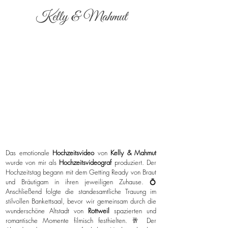
Kelly & Mahmut
Das emotionale
Hochzeitsvideo
von
Kelly & Mahmut
wurde von mir als
Hochzeitsvideograf
produziert. Der
Hochzeitstag begann mit dem Getting Ready von Braut
und Bräutigam in ihren jeweiligen Zuhause. 💍
Anschließend folgte die standesamtliche Trauung im
stilvollen Bankettsaal, bevor wir gemeinsam durch die
wunderschöne Altstadt von
Rottweil
spazierten und
romantische Momente filmisch festhielten. 🥂 Der