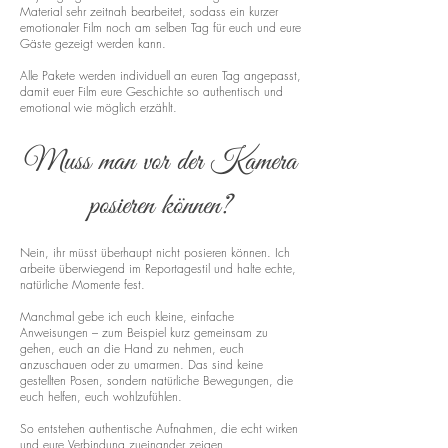
Material sehr zeitnah bearbeitet, sodass ein kurzer
emotionaler Film noch am selben Tag für euch und eure
Gäste gezeigt werden kann.
Alle Pakete werden individuell an euren Tag angepasst,
damit euer Film eure Geschichte so authentisch und
emotional wie möglich erzählt.
Muss man vor der Kamera
posieren können?
Nein, ihr müsst überhaupt nicht posieren können. Ich
arbeite überwiegend im Reportagestil und halte echte,
natürliche Momente fest.
Manchmal gebe ich euch kleine, einfache
Anweisungen – zum Beispiel kurz gemeinsam zu
gehen, euch an die Hand zu nehmen, euch
anzuschauen oder zu umarmen. Das sind keine
gestellten Posen, sondern natürliche Bewegungen, die
euch helfen, euch wohlzufühlen.
So entstehen authentische Aufnahmen, die echt wirken
und eure Verbindung zueinander zeigen