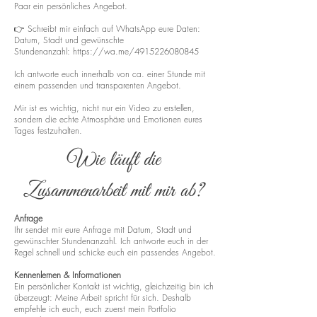
Paar ein persönliches Angebot.
👉 Schreibt mir einfach auf WhatsApp eure Daten:
Datum, Stadt und gewünschte
Stundenanzahl:
https://wa.me/4915226080845
Ich antworte euch innerhalb von ca. einer Stunde mit
einem passenden und transparenten Angebot.
Mir ist es wichtig, nicht nur ein Video zu erstellen,
sondern die echte Atmosphäre und Emotionen eures
Tages festzuhalten.
Wie läuft die
Zusammenarbeit mit mir ab?
Anfrage
Ihr sendet mir eure Anfrage mit Datum, Stadt und
gewünschter Stundenanzahl. Ich antworte euch in der
Regel schnell und schicke euch ein passendes Angebot.
Kennenlernen & Informationen
Ein persönlicher Kontakt ist wichtig, gleichzeitig bin ich
überzeugt: Meine Arbeit spricht für sich. Deshalb
empfehle ich euch, euch zuerst mein Portfolio