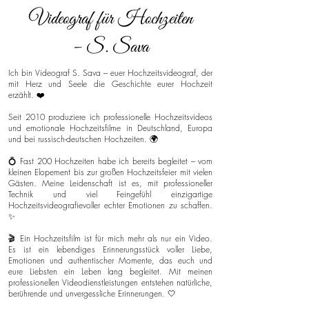
Videograf für Hochzeiten
– S. Sava
Ich bin Videograf S. Sava – euer Hochzeitsvideograf, der
mit Herz und Seele die Geschichte eurer Hochzeit
erzählt. ❤️
Seit 2010 produziere ich professionelle Hochzeitsvideos
und emotionale Hochzeitsfilme in Deutschland, Europa
und bei russisch-deutschen Hochzeiten. 🌍
💍 Fast 200 Hochzeiten habe ich bereits begleitet – vom
kleinen Elopement bis zur großen Hochzeitsfeier mit vielen
Gästen. Meine Leidenschaft ist es, mit professioneller
Technik und viel Feingefühl einzigartige
Hochzeitsvideografievoller echter Emotionen zu schaffen.
✨
🎬 Ein Hochzeitsfilm ist für mich mehr als nur ein Video.
Es ist ein lebendiges Erinnerungsstück voller Liebe,
Emotionen und authentischer Momente, das euch und
eure Liebsten ein Leben lang begleitet. Mit meinen
professionellen Videodienstleistungen entstehen natürliche,
berührende und unvergessliche Erinnerungen. 🤍