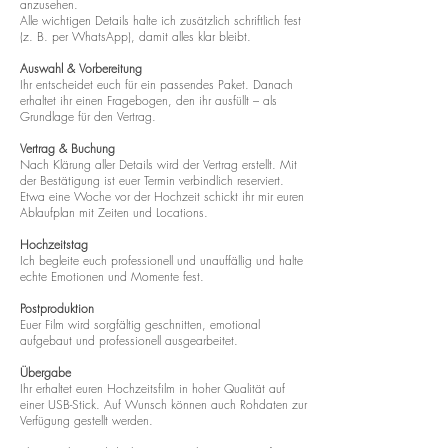
anzusehen.
Alle wichtigen Details halte ich zusätzlich schriftlich fest
(z. B. per WhatsApp), damit alles klar bleibt.
Auswahl & Vorbereitung
Ihr entscheidet euch für ein passendes Paket. Danach
erhaltet ihr einen Fragebogen, den ihr ausfüllt – als
Grundlage für den Vertrag.
Vertrag & Buchung
Nach Klärung aller Details wird der Vertrag erstellt. Mit
der Bestätigung ist euer Termin verbindlich reserviert.
Etwa eine Woche vor der Hochzeit schickt ihr mir euren
Ablaufplan mit Zeiten und Locations.
Hochzeitstag
Ich begleite euch professionell und unauffällig und halte
echte Emotionen und Momente fest.
Postproduktion
Euer Film wird sorgfältig geschnitten, emotional
aufgebaut und professionell ausgearbeitet.
Übergabe
Ihr erhaltet euren Hochzeitsfilm in hoher Qualität auf
einer USB-Stick. Auf Wunsch können auch Rohdaten zur
Verfügung gestellt werden.