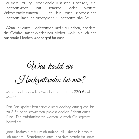
Ob freie Trauung, traditionelle russische Hochzeit, ein
Hochzeitsvideo mit Tamada oder weitere
Videodienstleistungen – ich bin euer zuverlässiger
Hochzeitsfilmer und Videograf für Hochzeiten aller Art.
Wenn ihr euren Hochzeitstag nicht nur sehen, sondern
die Gefühle immer wieder neu erleben wollt, bin ich der
passende Hochzeitsvideograf für euch.
Was kostet ein
Hochzeitsvideo bei mir?
Mein Hochzeitsvideo-Angebot beginnt ab
750 €
(inkl.
MwSt).
Das Basispaket beinhaltet eine Videobegleitung von bis
zu 3 Stunden sowie den professionellen Schnitt eures
Films. Die Anfahrtskosten werden je nach Ort separat
berechnet.
Jede Hochzeit ist für mich individuell – deshalb arbeite
ich nicht mit Standardpaketen, sondern erstelle für jedes