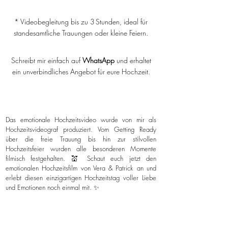
* Videobegleitung bis zu 3 Stunden, ideal für
standesamtliche Trauungen oder kleine Feiern.
Schreibt mir einfach auf
WhatsApp
und erhaltet
ein unverbindliches Angebot für eure Hochzeit.
Das emotionale Hochzeitsvideo wurde von mir als
Hochzeitsvideograf produziert. Vom Getting Ready
über die freie Trauung bis hin zur stilvollen
Hochzeitsfeier wurden alle besonderen Momente
filmisch festgehalten. 💒 Schaut euch jetzt den
emotionalen Hochzeitsfilm von Vera & Patrick an und
erlebt diesen einzigartigen Hochzeitstag voller Liebe
und Emotionen noch einmal mit. ✨