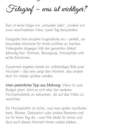
Fotograf – was ist wichtiger?
Das ist keine Frage von „entweder oder“, sondern von
zwei verschiedenen Arten, euren Tag festzuhalten.
Fotografie friert einzelne Augenblicke ein – perfekt, um
besondere Momente für immer sichtbar zu machen.
Videografie dagegen hält den gesamten Ablauf
lebendig fest: Stimmen, Bewegung, Atmosphäre und
echte Emotionen.
Zusammen ergeben beide ein vollständiges Bild eurer
Hochzeit – das eine zeigt den Moment, das andere
lässt ihn wieder spürbar werden.
Mein persönlicher Tipp aus Erfahrung:
Wenn ihr euer
Budget plant, lohnt es sich eher, bei anderen
Hochzeitsdetails zu reduzieren, als auf das Video zu
verzichten.
Ein Hochzeitsfilm ist nichts, was man später nachholen
kann. Blumen, Dekoration oder andere Elemente sind
nur für einen Tag da – euer Film bleibt für immer und
lässt euch diesen Moment immer wieder erleben.