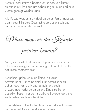
Material sehr zeitnah bearbeitet, sodass ein kurzer
emotionaler Film noch am selben Tag für euch und eure
Gäste gezeigt werden kann.
Alle Pakete werden individuell an euren Tag angepasst,
damit euer Film eure Geschichte so authentisch und
emotional wie möglich erzählt.
Muss man vor der Kamera
posieren können?
Nein, ihr müsst überhaupt nicht posieren können. Ich
arbeite überwiegend im Reportagestil und halte echte,
natürliche Momente fest.
Manchmal gebe ich euch kleine, einfache
Anweisungen – zum Beispiel kurz gemeinsam zu
gehen, euch an die Hand zu nehmen, euch
anzuschauen oder zu umarmen. Das sind keine
gestellten Posen, sondern natürliche Bewegungen, die
euch helfen, euch wohlzufühlen.
So entstehen authentische Aufnahmen, die echt wirken
und eure Verbindung zueinander zeigen