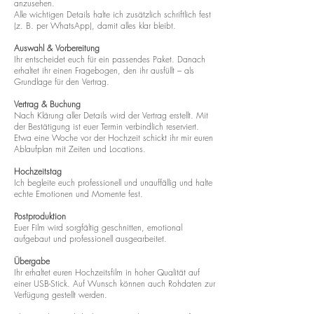
anzusehen.
Alle wichtigen Details halte ich zusätzlich schriftlich fest
(z. B. per WhatsApp), damit alles klar bleibt.
Auswahl & Vorbereitung
Ihr entscheidet euch für ein passendes Paket. Danach
erhaltet ihr einen Fragebogen, den ihr ausfüllt – als
Grundlage für den Vertrag.
Vertrag & Buchung
Nach Klärung aller Details wird der Vertrag erstellt. Mit
der Bestätigung ist euer Termin verbindlich reserviert.
Etwa eine Woche vor der Hochzeit schickt ihr mir euren
Ablaufplan mit Zeiten und Locations.
Hochzeitstag
Ich begleite euch professionell und unauffällig und halte
echte Emotionen und Momente fest.
Postproduktion
Euer Film wird sorgfältig geschnitten, emotional
aufgebaut und professionell ausgearbeitet.
Übergabe
Ihr erhaltet euren Hochzeitsfilm in hoher Qualität auf
einer USB-Stick. Auf Wunsch können auch Rohdaten zur
Verfügung gestellt werden.