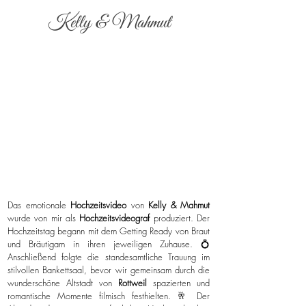
Kelly & Mahmut
Das emotionale
Hochzeitsvideo
von
Kelly & Mahmut
wurde von mir als
Hochzeitsvideograf
produziert. Der
Hochzeitstag begann mit dem Getting Ready von Braut
und Bräutigam in ihren jeweiligen Zuhause. 💍
Anschließend folgte die standesamtliche Trauung im
stilvollen Bankettsaal, bevor wir gemeinsam durch die
wunderschöne Altstadt von
Rottweil
spazierten und
romantische Momente filmisch festhielten. 🥂 Der