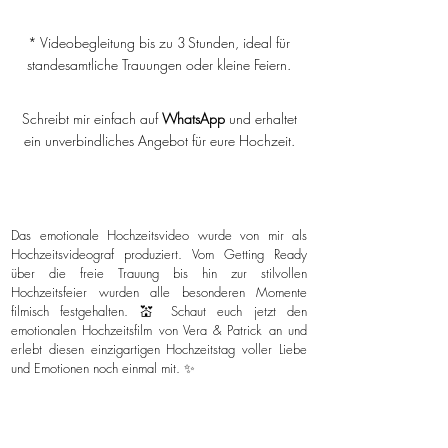
* Videobegleitung bis zu 3 Stunden, ideal für
standesamtliche Trauungen oder kleine Feiern.
Schreibt mir einfach auf
WhatsApp
und erhaltet
ein unverbindliches Angebot für eure Hochzeit.
Das emotionale Hochzeitsvideo wurde von mir als
Hochzeitsvideograf produziert. Vom Getting Ready
über die freie Trauung bis hin zur stilvollen
Hochzeitsfeier wurden alle besonderen Momente
filmisch festgehalten. 💒 Schaut euch jetzt den
emotionalen Hochzeitsfilm von Vera & Patrick an und
erlebt diesen einzigartigen Hochzeitstag voller Liebe
und Emotionen noch einmal mit. ✨