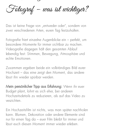
Fotograf – was ist wichtiger?
Das ist keine Frage von „entweder oder“, sondern von
zwei verschiedenen Arten, euren Tag festzuhalten.
Fotografie friert einzelne Augenblicke ein – perfekt, um
besondere Momente für immer sichtbar zu machen.
Videografie dagegen hält den gesamten Ablauf
lebendig fest: Stimmen, Bewegung, Atmosphäre und
echte Emotionen.
Zusammen ergeben beide ein vollständiges Bild eurer
Hochzeit – das eine zeigt den Moment, das andere
lässt ihn wieder spürbar werden.
Mein persönlicher Tipp aus Erfahrung:
Wenn ihr euer
Budget plant, lohnt es sich eher, bei anderen
Hochzeitsdetails zu reduzieren, als auf das Video zu
verzichten.
Ein Hochzeitsfilm ist nichts, was man später nachholen
kann. Blumen, Dekoration oder andere Elemente sind
nur für einen Tag da – euer Film bleibt für immer und
lässt euch diesen Moment immer wieder erleben.