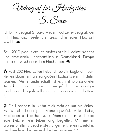
Videograf für Hochzeiten
– S. Sava
Ich bin Videograf S. Sava – euer Hochzeitsvideograf, der
mit Herz und Seele die Geschichte eurer Hochzeit
erzählt. ❤️
Seit 2010 produziere ich professionelle Hochzeitsvideos
und emotionale Hochzeitsfilme in Deutschland, Europa
und bei russisch-deutschen Hochzeiten. 🌍
💍 Fast 200 Hochzeiten habe ich bereits begleitet – vom
kleinen Elopement bis zur großen Hochzeitsfeier mit vielen
Gästen. Meine Leidenschaft ist es, mit professioneller
Technik und viel Feingefühl einzigartige
Hochzeitsvideografievoller echter Emotionen zu schaffen.
✨
🎬 Ein Hochzeitsfilm ist für mich mehr als nur ein Video.
Es ist ein lebendiges Erinnerungsstück voller Liebe,
Emotionen und authentischer Momente, das euch und
eure Liebsten ein Leben lang begleitet. Mit meinen
professionellen Videodienstleistungen entstehen natürliche,
berührende und unvergessliche Erinnerungen. 🤍