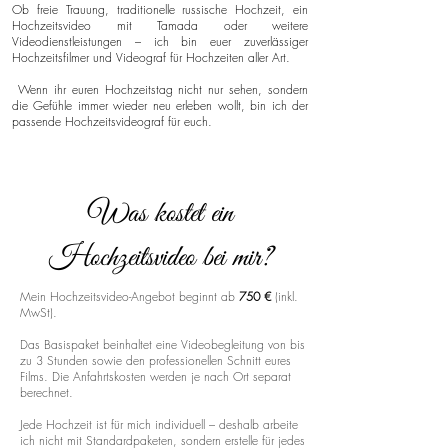
Ob freie Trauung, traditionelle russische Hochzeit, ein
Hochzeitsvideo mit Tamada oder weitere
Videodienstleistungen – ich bin euer zuverlässiger
Hochzeitsfilmer und Videograf für Hochzeiten aller Art.
Wenn ihr euren Hochzeitstag nicht nur sehen, sondern
die Gefühle immer wieder neu erleben wollt, bin ich der
passende Hochzeitsvideograf für euch.
Was kostet ein
Hochzeitsvideo bei mir?
Mein Hochzeitsvideo-Angebot beginnt ab
750 €
(inkl.
MwSt).
Das Basispaket beinhaltet eine Videobegleitung von bis
zu 3 Stunden sowie den professionellen Schnitt eures
Films. Die Anfahrtskosten werden je nach Ort separat
berechnet.
Jede Hochzeit ist für mich individuell – deshalb arbeite
ich nicht mit Standardpaketen, sondern erstelle für jedes