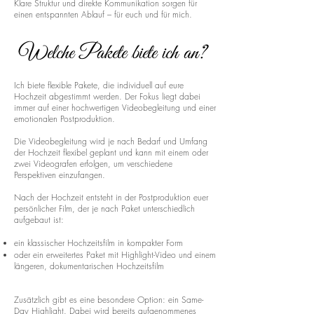
Klare Struktur und direkte Kommunikation sorgen für
einen entspannten Ablauf – für euch und für mich.
Welche Pakete biete ich an?
Ich biete flexible Pakete, die individuell auf eure
Hochzeit abgestimmt werden. Der Fokus liegt dabei
immer auf einer hochwertigen Videobegleitung und einer
emotionalen Postproduktion.
Die Videobegleitung wird je nach Bedarf und Umfang
der Hochzeit flexibel geplant und kann mit einem oder
zwei Videografen erfolgen, um verschiedene
Perspektiven einzufangen.
Nach der Hochzeit entsteht in der Postproduktion euer
persönlicher Film, der je nach Paket unterschiedlich
aufgebaut ist:
ein klassischer Hochzeitsfilm in kompakter Form
oder ein erweitertes Paket mit Highlight-Video und einem
längeren, dokumentarischen Hochzeitsfilm
Zusätzlich gibt es eine besondere Option: ein Same-
Day Highlight. Dabei wird bereits aufgenommenes