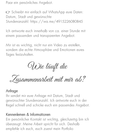
Paar ein persönliches Angebot.
👉 Schreibt mir einfach auf WhatsApp eure Daten:
Datum, Stadt und gewünschte
Stundenanzahl:
https://wa.me/4915226080845
Ich antworte euch innerhalb von ca. einer Stunde mit
einem passenden und transparenten Angebot.
Mir ist es wichtig, nicht nur ein Video zu erstellen,
sondern die echte Atmosphäre und Emotionen eures
Tages festzuhalten.
Wie läuft die
Zusammenarbeit mit mir ab?
Anfrage
Ihr sendet mir eure Anfrage mit Datum, Stadt und
gewünschter Stundenanzahl. Ich antworte euch in der
Regel schnell und schicke euch ein passendes Angebot.
Kennenlernen & Informationen
Ein persönlicher Kontakt ist wichtig, gleichzeitig bin ich
überzeugt: Meine Arbeit spricht für sich. Deshalb
empfehle ich euch, euch zuerst mein Portfolio