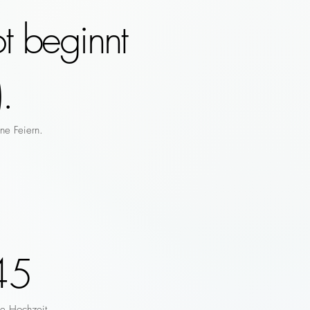
t beginnt
.
ne Feiern.
45
re Hochzeit.