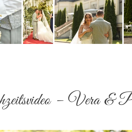
eitsvideo – Vera & P