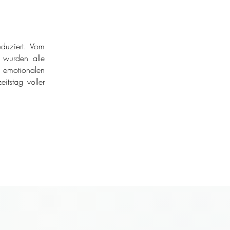
duziert. Vom
r wurden alle
 emotionalen
itstag voller