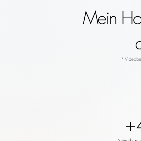
Mein Hoc
* Videobeg
+
Schreibt mi