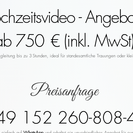
hzeitsvideo - Angebo
ab 750 € (inkl. MwSt)
leitung bis zu 3 Stunden, ideal für standesamtliche Trauungen oder klei
Preisanfrage
49 152 260-808-
r einfach auf
WhatsApp
und erhaltet ein unverbindliches Angebot für eu