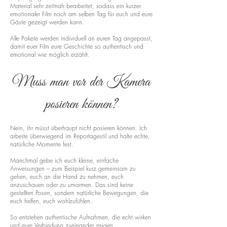
Material sehr zeitnah bearbeitet, sodass ein kurzer
emotionaler Film noch am selben Tag für euch und eure
Gäste gezeigt werden kann.
Alle Pakete werden individuell an euren Tag angepasst,
damit euer Film eure Geschichte so authentisch und
emotional wie möglich erzählt.
Muss man vor der Kamera
posieren können?
Nein, ihr müsst überhaupt nicht posieren können. Ich
arbeite überwiegend im Reportagestil und halte echte,
natürliche Momente fest.
Manchmal gebe ich euch kleine, einfache
Anweisungen – zum Beispiel kurz gemeinsam zu
gehen, euch an die Hand zu nehmen, euch
anzuschauen oder zu umarmen. Das sind keine
gestellten Posen, sondern natürliche Bewegungen, die
euch helfen, euch wohlzufühlen.
So entstehen authentische Aufnahmen, die echt wirken
und eure Verbindung zueinander zeigen