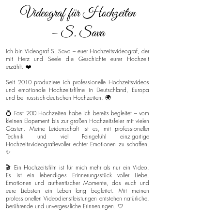
Videograf für Hochzeiten
– S. Sava
Ich bin Videograf S. Sava – euer Hochzeitsvideograf, der
mit Herz und Seele die Geschichte eurer Hochzeit
erzählt. ❤️
Seit 2010 produziere ich professionelle Hochzeitsvideos
und emotionale Hochzeitsfilme in Deutschland, Europa
und bei russisch-deutschen Hochzeiten. 🌍
💍 Fast 200 Hochzeiten habe ich bereits begleitet – vom
kleinen Elopement bis zur großen Hochzeitsfeier mit vielen
Gästen. Meine Leidenschaft ist es, mit professioneller
Technik und viel Feingefühl einzigartige
Hochzeitsvideografievoller echter Emotionen zu schaffen.
✨
🎬 Ein Hochzeitsfilm ist für mich mehr als nur ein Video.
Es ist ein lebendiges Erinnerungsstück voller Liebe,
Emotionen und authentischer Momente, das euch und
eure Liebsten ein Leben lang begleitet. Mit meinen
professionellen Videodienstleistungen entstehen natürliche,
berührende und unvergessliche Erinnerungen. 🤍