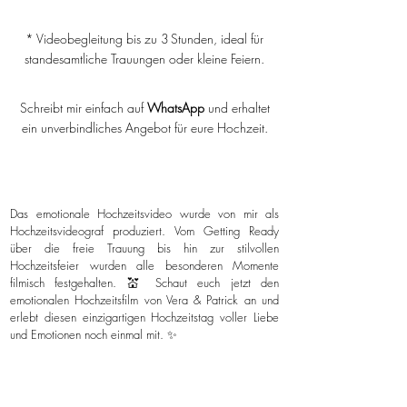
* Videobegleitung bis zu 3 Stunden, ideal für
standesamtliche Trauungen oder kleine Feiern.
Schreibt mir einfach auf
WhatsApp
und erhaltet
ein unverbindliches Angebot für eure Hochzeit.
Das emotionale Hochzeitsvideo wurde von mir als
Hochzeitsvideograf produziert. Vom Getting Ready
über die freie Trauung bis hin zur stilvollen
Hochzeitsfeier wurden alle besonderen Momente
filmisch festgehalten. 💒 Schaut euch jetzt den
emotionalen Hochzeitsfilm von Vera & Patrick an und
erlebt diesen einzigartigen Hochzeitstag voller Liebe
und Emotionen noch einmal mit. ✨