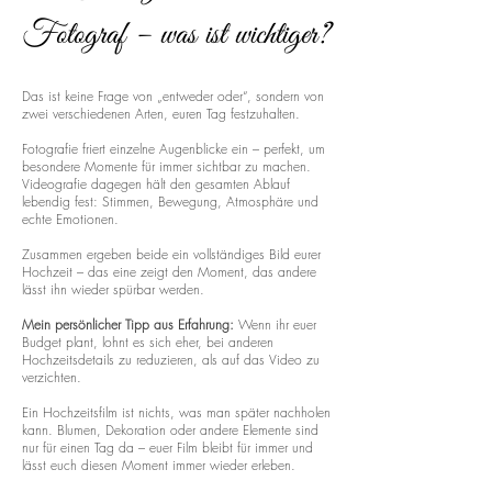
Fotograf – was ist wichtiger?
Das ist keine Frage von „entweder oder“, sondern von
zwei verschiedenen Arten, euren Tag festzuhalten.
Fotografie friert einzelne Augenblicke ein – perfekt, um
besondere Momente für immer sichtbar zu machen.
Videografie dagegen hält den gesamten Ablauf
lebendig fest: Stimmen, Bewegung, Atmosphäre und
echte Emotionen.
Zusammen ergeben beide ein vollständiges Bild eurer
Hochzeit – das eine zeigt den Moment, das andere
lässt ihn wieder spürbar werden.
Mein persönlicher Tipp aus Erfahrung:
Wenn ihr euer
Budget plant, lohnt es sich eher, bei anderen
Hochzeitsdetails zu reduzieren, als auf das Video zu
verzichten.
Ein Hochzeitsfilm ist nichts, was man später nachholen
kann. Blumen, Dekoration oder andere Elemente sind
nur für einen Tag da – euer Film bleibt für immer und
lässt euch diesen Moment immer wieder erleben.