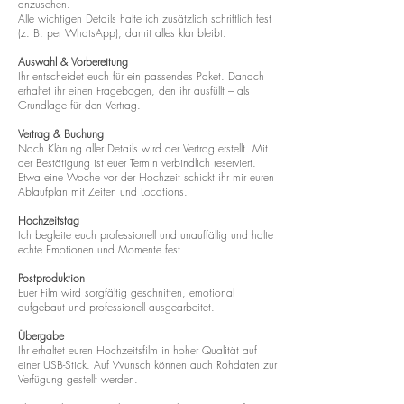
anzusehen.
Alle wichtigen Details halte ich zusätzlich schriftlich fest
(z. B. per WhatsApp), damit alles klar bleibt.
Auswahl & Vorbereitung
Ihr entscheidet euch für ein passendes Paket. Danach
erhaltet ihr einen Fragebogen, den ihr ausfüllt – als
Grundlage für den Vertrag.
Vertrag & Buchung
Nach Klärung aller Details wird der Vertrag erstellt. Mit
der Bestätigung ist euer Termin verbindlich reserviert.
Etwa eine Woche vor der Hochzeit schickt ihr mir euren
Ablaufplan mit Zeiten und Locations.
Hochzeitstag
Ich begleite euch professionell und unauffällig und halte
echte Emotionen und Momente fest.
Postproduktion
Euer Film wird sorgfältig geschnitten, emotional
aufgebaut und professionell ausgearbeitet.
Übergabe
Ihr erhaltet euren Hochzeitsfilm in hoher Qualität auf
einer USB-Stick. Auf Wunsch können auch Rohdaten zur
Verfügung gestellt werden.