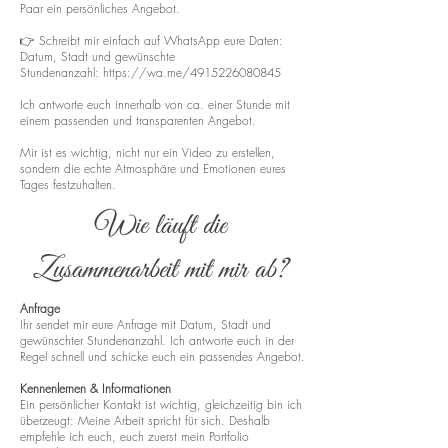
Paar ein persönliches Angebot.
👉 Schreibt mir einfach auf WhatsApp eure Daten:
Datum, Stadt und gewünschte
Stundenanzahl:
https://wa.me/4915226080845
Ich antworte euch innerhalb von ca. einer Stunde mit
einem passenden und transparenten Angebot.
Mir ist es wichtig, nicht nur ein Video zu erstellen,
sondern die echte Atmosphäre und Emotionen eures
Tages festzuhalten.
Wie läuft die
Zusammenarbeit mit mir ab?
Anfrage
Ihr sendet mir eure Anfrage mit Datum, Stadt und
gewünschter Stundenanzahl. Ich antworte euch in der
Regel schnell und schicke euch ein passendes Angebot.
Kennenlernen & Informationen
Ein persönlicher Kontakt ist wichtig, gleichzeitig bin ich
überzeugt: Meine Arbeit spricht für sich. Deshalb
empfehle ich euch, euch zuerst mein Portfolio