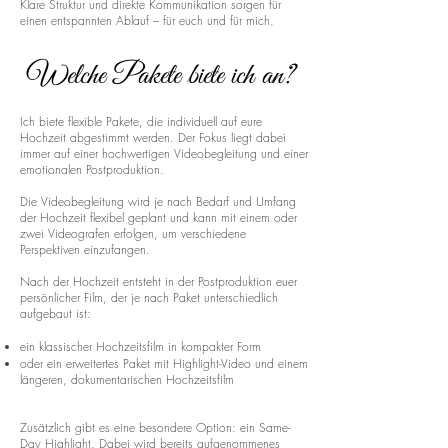
Klare Struktur und direkte Kommunikation sorgen für
einen entspannten Ablauf – für euch und für mich.
Welche Pakete biete ich an?
Ich biete flexible Pakete, die individuell auf eure
Hochzeit abgestimmt werden. Der Fokus liegt dabei
immer auf einer hochwertigen Videobegleitung und einer
emotionalen Postproduktion.
Die Videobegleitung wird je nach Bedarf und Umfang
der Hochzeit flexibel geplant und kann mit einem oder
zwei Videografen erfolgen, um verschiedene
Perspektiven einzufangen.
Nach der Hochzeit entsteht in der Postproduktion euer
persönlicher Film, der je nach Paket unterschiedlich
aufgebaut ist:
ein klassischer Hochzeitsfilm in kompakter Form
oder ein erweitertes Paket mit Highlight-Video und einem
längeren, dokumentarischen Hochzeitsfilm
Zusätzlich gibt es eine besondere Option: ein Same-
Day Highlight. Dabei wird bereits aufgenommenes