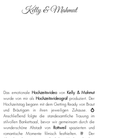
Kelly & Mahmut
Das emotionale
Hochzeitsvideo
von
Kelly & Mahmut
wurde von mir als
Hochzeitsvideograf
produziert. Der
Hochzeitstag begann mit dem Getting Ready von Braut
und Bräutigam in ihren jeweiligen Zuhause. 💍
Anschließend folgte die standesamtliche Trauung im
stilvollen Bankettsaal, bevor wir gemeinsam durch die
wunderschöne Altstadt von
Rottweil
spazierten und
romantische Momente filmisch festhielten. 🥂 Der