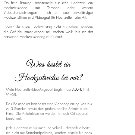
Ob freie Trauung, traditionelle russische Hochzeit, ein
Hochzeitsvideo mit Tamada oder weitere
Videodienstleistungen – ich bin euer zuverlässiger
Hochzeitsfilmer und Videograf für Hochzeiten aller Art.
Wenn ihr euren Hochzeitstag nicht nur sehen, sondern
die Gefühle immer wieder neu erleben wollt, bin ich der
passende Hochzeitsvideograf für euch.
Was kostet ein
Hochzeitsvideo bei mir?
Mein Hochzeitsvideo-Angebot beginnt ab
750 €
(inkl.
MwSt).
Das Basispaket beinhaltet eine Videobegleitung von bis
zu 3 Stunden sowie den professionellen Schnitt eures
Films. Die Anfahrtskosten werden je nach Ort separat
berechnet.
Jede Hochzeit ist für mich individuell – deshalb arbeite
ich nicht mit Standardpaketen, sondern erstelle für jedes