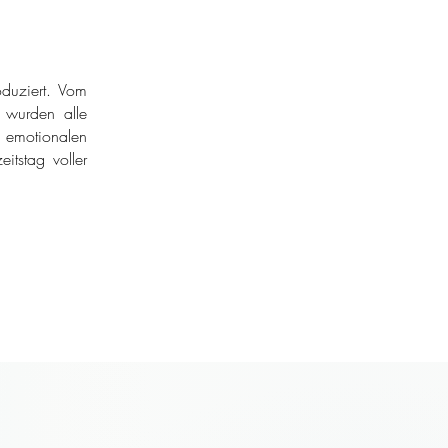
duziert. Vom
r wurden alle
 emotionalen
itstag voller