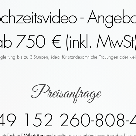
hzeitsvideo - Angebo
ab 750 € (inkl. MwSt)
leitung bis zu 3 Stunden, ideal für standesamtliche Trauungen oder klei
Preisanfrage
49 152 260-808-
r einfach auf
WhatsApp
und erhaltet ein unverbindliches Angebot für eu