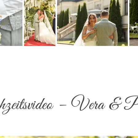
eitsvideo – Vera & P