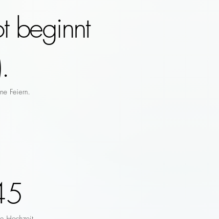
t beginnt
.
ne Feiern.
45
re Hochzeit.