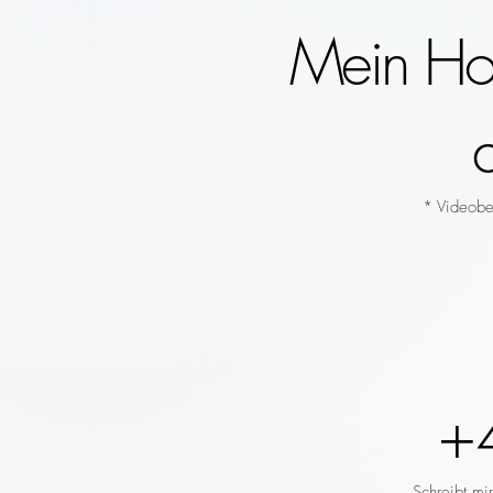
Mein Hoc
* Videobeg
+
Schreibt mi