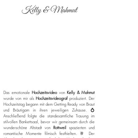
Kelly & Mahmut
Das emotionale
Hochzeitsvideo
von
Kelly & Mahmut
wurde von mir als
Hochzeitsvideograf
produziert. Der
Hochzeitstag begann mit dem Getting Ready von Braut
und Bräutigam in ihren jeweiligen Zuhause. 💍
Anschließend folgte die standesamtliche Trauung im
stilvollen Bankettsaal, bevor wir gemeinsam durch die
wunderschöne Altstadt von
Rottweil
spazierten und
romantische Momente filmisch festhielten. 🥂 Der