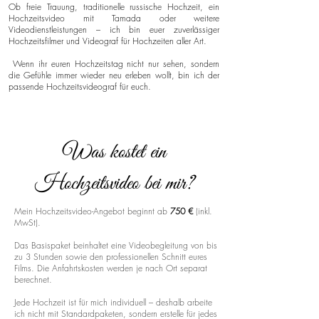
Ob freie Trauung, traditionelle russische Hochzeit, ein
Hochzeitsvideo mit Tamada oder weitere
Videodienstleistungen – ich bin euer zuverlässiger
Hochzeitsfilmer und Videograf für Hochzeiten aller Art.
Wenn ihr euren Hochzeitstag nicht nur sehen, sondern
die Gefühle immer wieder neu erleben wollt, bin ich der
passende Hochzeitsvideograf für euch.
Was kostet ein
Hochzeitsvideo bei mir?
Mein Hochzeitsvideo-Angebot beginnt ab
750 €
(inkl.
MwSt).
Das Basispaket beinhaltet eine Videobegleitung von bis
zu 3 Stunden sowie den professionellen Schnitt eures
Films. Die Anfahrtskosten werden je nach Ort separat
berechnet.
Jede Hochzeit ist für mich individuell – deshalb arbeite
ich nicht mit Standardpaketen, sondern erstelle für jedes