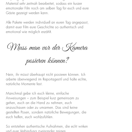
Material sehr zeitnah bearbeitet, sodass ein kurzer
emotionaler Film noch am selben Tag für euch und eure
Gäste gezeigt werden kann.
Alle Pakete werden individuell an euren Tag angepasst,
damit euer Film eure Geschichte so authentisch und
emotional wie möglich erzählt.
Muss man vor der Kamera
posieren können?
Nein, ihr müsst überhaupt nicht posieren können. Ich
arbeite überwiegend im Reportagestil und halte echte,
natürliche Momente fest.
Manchmal gebe ich euch kleine, einfache
Anweisungen – zum Beispiel kurz gemeinsam zu
gehen, euch an die Hand zu nehmen, euch
anzuschauen oder zu umarmen. Das sind keine
gestellten Posen, sondern natürliche Bewegungen, die
euch helfen, euch wohlzufühlen.
So entstehen authentische Aufnahmen, die echt wirken
und eure Verbindung zueinander zeigen