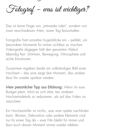
Fotograf – was ist wichtiger?
Das ist keine Frage von „entweder oder“, sondern von
zwei verschiedenen Arten, euren Tag festzuhalten.
Fotografie friert einzelne Augenblicke ein – perfekt, um
besondere Momente für immer sichtbar zu machen.
Videografie dagegen hält den gesamten Ablauf
lebendig fest: Stimmen, Bewegung, Atmosphäre und
echte Emotionen.
Zusammen ergeben beide ein vollständiges Bild eurer
Hochzeit – das eine zeigt den Moment, das andere
lässt ihn wieder spürbar werden.
Mein persönlicher Tipp aus Erfahrung:
Wenn ihr euer
Budget plant, lohnt es sich eher, bei anderen
Hochzeitsdetails zu reduzieren, als auf das Video zu
verzichten.
Ein Hochzeitsfilm ist nichts, was man später nachholen
kann. Blumen, Dekoration oder andere Elemente sind
nur für einen Tag da – euer Film bleibt für immer und
lässt euch diesen Moment immer wieder erleben.