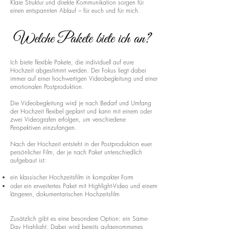
Klare Struktur und direkte Kommunikation sorgen für
einen entspannten Ablauf – für euch und für mich.
Welche Pakete biete ich an?
Ich biete flexible Pakete, die individuell auf eure
Hochzeit abgestimmt werden. Der Fokus liegt dabei
immer auf einer hochwertigen Videobegleitung und einer
emotionalen Postproduktion.
Die Videobegleitung wird je nach Bedarf und Umfang
der Hochzeit flexibel geplant und kann mit einem oder
zwei Videografen erfolgen, um verschiedene
Perspektiven einzufangen.
Nach der Hochzeit entsteht in der Postproduktion euer
persönlicher Film, der je nach Paket unterschiedlich
aufgebaut ist:
ein klassischer Hochzeitsfilm in kompakter Form
oder ein erweitertes Paket mit Highlight-Video und einem
längeren, dokumentarischen Hochzeitsfilm
Zusätzlich gibt es eine besondere Option: ein Same-
Day Highlight. Dabei wird bereits aufgenommenes