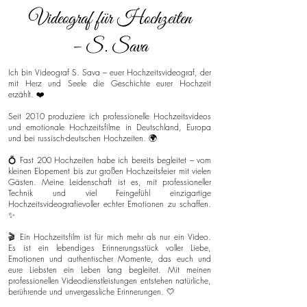
Videograf für Hochzeiten
– S. Sava
Ich bin Videograf S. Sava – euer Hochzeitsvideograf, der
mit Herz und Seele die Geschichte eurer Hochzeit
erzählt. ❤️
Seit 2010 produziere ich professionelle Hochzeitsvideos
und emotionale Hochzeitsfilme in Deutschland, Europa
und bei russisch-deutschen Hochzeiten. 🌍
💍 Fast 200 Hochzeiten habe ich bereits begleitet – vom
kleinen Elopement bis zur großen Hochzeitsfeier mit vielen
Gästen. Meine Leidenschaft ist es, mit professioneller
Technik und viel Feingefühl einzigartige
Hochzeitsvideografievoller echter Emotionen zu schaffen.
✨
🎬 Ein Hochzeitsfilm ist für mich mehr als nur ein Video.
Es ist ein lebendiges Erinnerungsstück voller Liebe,
Emotionen und authentischer Momente, das euch und
eure Liebsten ein Leben lang begleitet. Mit meinen
professionellen Videodienstleistungen entstehen natürliche,
berührende und unvergessliche Erinnerungen. 🤍