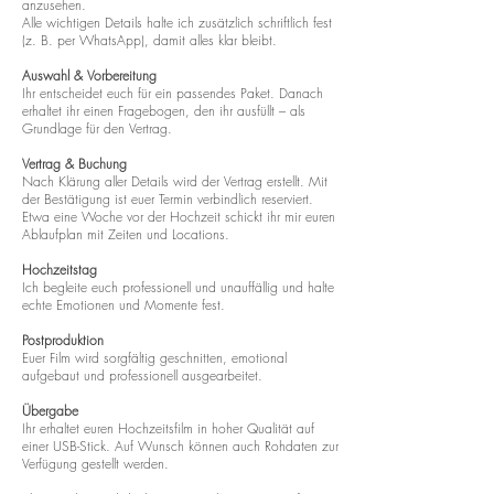
anzusehen.
Alle wichtigen Details halte ich zusätzlich schriftlich fest
(z. B. per WhatsApp), damit alles klar bleibt.
Auswahl & Vorbereitung
Ihr entscheidet euch für ein passendes Paket. Danach
erhaltet ihr einen Fragebogen, den ihr ausfüllt – als
Grundlage für den Vertrag.
Vertrag & Buchung
Nach Klärung aller Details wird der Vertrag erstellt. Mit
der Bestätigung ist euer Termin verbindlich reserviert.
Etwa eine Woche vor der Hochzeit schickt ihr mir euren
Ablaufplan mit Zeiten und Locations.
Hochzeitstag
Ich begleite euch professionell und unauffällig und halte
echte Emotionen und Momente fest.
Postproduktion
Euer Film wird sorgfältig geschnitten, emotional
aufgebaut und professionell ausgearbeitet.
Übergabe
Ihr erhaltet euren Hochzeitsfilm in hoher Qualität auf
einer USB-Stick. Auf Wunsch können auch Rohdaten zur
Verfügung gestellt werden.