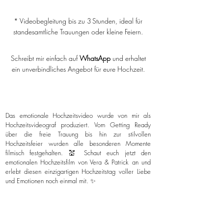
* Videobegleitung bis zu 3 Stunden, ideal für
standesamtliche Trauungen oder kleine Feiern.
Schreibt mir einfach auf
WhatsApp
und erhaltet
ein unverbindliches Angebot für eure Hochzeit.
Das emotionale Hochzeitsvideo wurde von mir als
Hochzeitsvideograf produziert. Vom Getting Ready
über die freie Trauung bis hin zur stilvollen
Hochzeitsfeier wurden alle besonderen Momente
filmisch festgehalten. 💒 Schaut euch jetzt den
emotionalen Hochzeitsfilm von Vera & Patrick an und
erlebt diesen einzigartigen Hochzeitstag voller Liebe
und Emotionen noch einmal mit. ✨