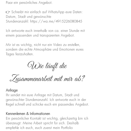
Paar ein persönliches Angebot.
👉 Schreibt mir einfach auf WhatsApp eure Daten:
Datum, Stadt und gewünschte
Stundenanzahl:
https://wa.me/4915226080845
Ich antworte euch innerhalb von ca. einer Stunde mit
einem passenden und transparenten Angebot.
Mir ist es wichtig, nicht nur ein Video zu erstellen,
sondern die echte Atmosphäre und Emotionen eures
Tages festzuhalten.
Wie läuft die
Zusammenarbeit mit mir ab?
Anfrage
Ihr sendet mir eure Anfrage mit Datum, Stadt und
gewünschter Stundenanzahl. Ich antworte euch in der
Regel schnell und schicke euch ein passendes Angebot.
Kennenlernen & Informationen
Ein persönlicher Kontakt ist wichtig, gleichzeitig bin ich
überzeugt: Meine Arbeit spricht für sich. Deshalb
empfehle ich euch, euch zuerst mein Portfolio