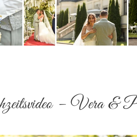
eitsvideo – Vera & P