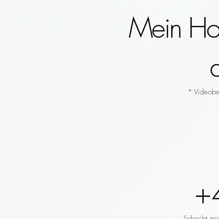
Mein Hoc
* Videobeg
+
Schreibt mi