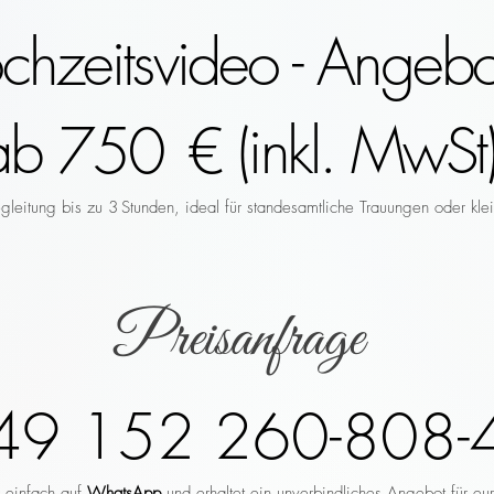
hzeitsvideo - Angebo
ab 750 € (inkl. MwSt)
leitung bis zu 3 Stunden, ideal für standesamtliche Trauungen oder klei
Preisanfrage
49 152 260-808-
r einfach auf
WhatsApp
und erhaltet ein unverbindliches Angebot für eu