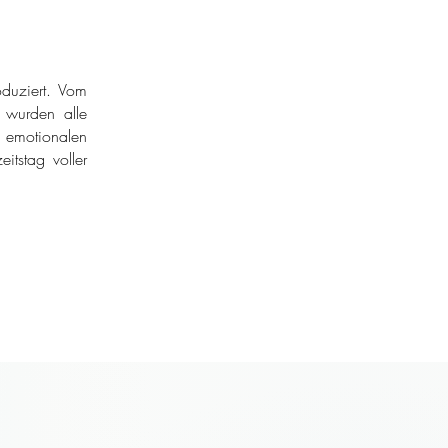
duziert. Vom
r wurden alle
 emotionalen
itstag voller