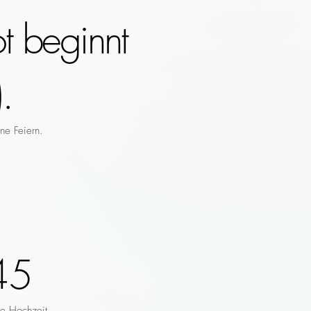
t beginnt
.
ne Feiern.
45
re Hochzeit.