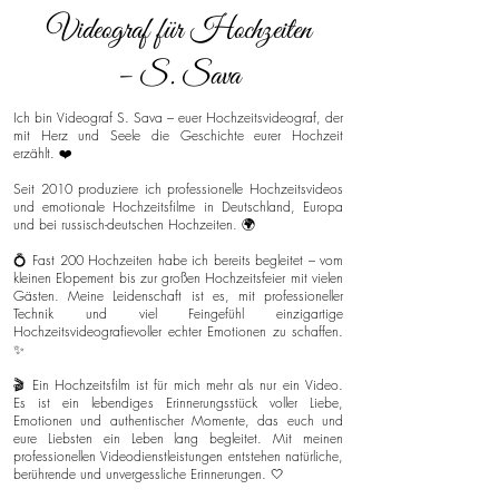
Videograf für Hochzeiten
– S. Sava
Ich bin Videograf S. Sava – euer Hochzeitsvideograf, der
mit Herz und Seele die Geschichte eurer Hochzeit
erzählt. ❤️
Seit 2010 produziere ich professionelle Hochzeitsvideos
und emotionale Hochzeitsfilme in Deutschland, Europa
und bei russisch-deutschen Hochzeiten. 🌍
💍 Fast 200 Hochzeiten habe ich bereits begleitet – vom
kleinen Elopement bis zur großen Hochzeitsfeier mit vielen
Gästen. Meine Leidenschaft ist es, mit professioneller
Technik und viel Feingefühl einzigartige
Hochzeitsvideografievoller echter Emotionen zu schaffen.
✨
🎬 Ein Hochzeitsfilm ist für mich mehr als nur ein Video.
Es ist ein lebendiges Erinnerungsstück voller Liebe,
Emotionen und authentischer Momente, das euch und
eure Liebsten ein Leben lang begleitet. Mit meinen
professionellen Videodienstleistungen entstehen natürliche,
berührende und unvergessliche Erinnerungen. 🤍