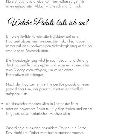
Klare Struktur und direkte Kommunikation sorgen für
einen entspannten Ablauf – für euch und für mich.
Welche Pakete biete ich an?
Ich biete flexible Pakete, die individuell auf eure
Hochzeit abgestimmt werden. Der Fokus liegt dabei
immer auf einer hochwertigen Videobegleitung und einer
emotionalen Postproduktion.
Die Videobegleitung wird je nach Bedarf und Umfang
der Hochzeit flexibel geplant und kann mit einem oder
zwei Videografen erfolgen, um verschiedene
Perspektiven einzufangen.
Nach der Hochzeit entsteht in der Postproduktion euer
persönlicher Film, der je nach Paket unterschiedlich
aufgebaut ist:
ein klassischer Hochzeitsfilm in kompakter Form
oder ein erweitertes Paket mit Highlight-Video und einem
längeren, dokumentarischen Hochzeitsfilm
Zusätzlich gibt es eine besondere Option: ein Same-
Day Highlight. Dabei wird bereits aufgenommenes