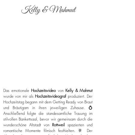
Kelly & Mahmut
Das emotionale
Hochzeitsvideo
von
Kelly & Mahmut
wurde von mir als
Hochzeitsvideograf
produziert. Der
Hochzeitstag begann mit dem Getting Ready von Braut
und Bräutigam in ihren jeweiligen Zuhause. 💍
Anschließend folgte die standesamtliche Trauung im
stilvollen Bankettsaal, bevor wir gemeinsam durch die
wunderschöne Altstadt von
Rottweil
spazierten und
romantische Momente filmisch festhielten. 🥂 Der