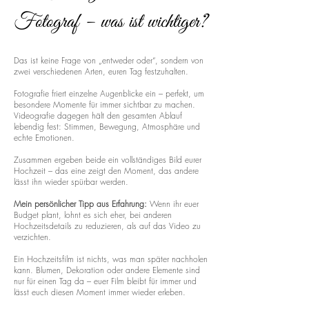
Fotograf – was ist wichtiger?
Das ist keine Frage von „entweder oder“, sondern von
zwei verschiedenen Arten, euren Tag festzuhalten.
Fotografie friert einzelne Augenblicke ein – perfekt, um
besondere Momente für immer sichtbar zu machen.
Videografie dagegen hält den gesamten Ablauf
lebendig fest: Stimmen, Bewegung, Atmosphäre und
echte Emotionen.
Zusammen ergeben beide ein vollständiges Bild eurer
Hochzeit – das eine zeigt den Moment, das andere
lässt ihn wieder spürbar werden.
Mein persönlicher Tipp aus Erfahrung:
Wenn ihr euer
Budget plant, lohnt es sich eher, bei anderen
Hochzeitsdetails zu reduzieren, als auf das Video zu
verzichten.
Ein Hochzeitsfilm ist nichts, was man später nachholen
kann. Blumen, Dekoration oder andere Elemente sind
nur für einen Tag da – euer Film bleibt für immer und
lässt euch diesen Moment immer wieder erleben.