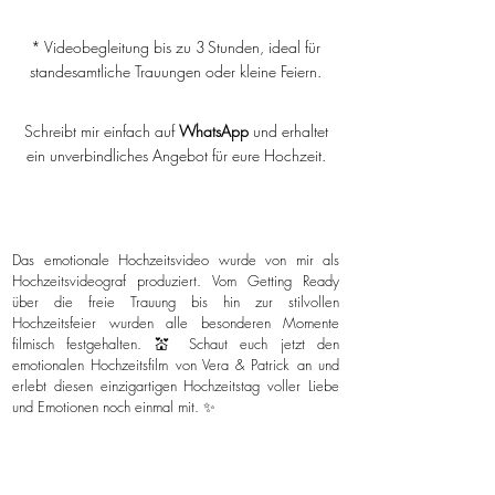
* Videobegleitung bis zu 3 Stunden, ideal für
standesamtliche Trauungen oder kleine Feiern.
Schreibt mir einfach auf
WhatsApp
und erhaltet
ein unverbindliches Angebot für eure Hochzeit.
Das emotionale Hochzeitsvideo wurde von mir als
Hochzeitsvideograf produziert. Vom Getting Ready
über die freie Trauung bis hin zur stilvollen
Hochzeitsfeier wurden alle besonderen Momente
filmisch festgehalten. 💒 Schaut euch jetzt den
emotionalen Hochzeitsfilm von Vera & Patrick an und
erlebt diesen einzigartigen Hochzeitstag voller Liebe
und Emotionen noch einmal mit. ✨