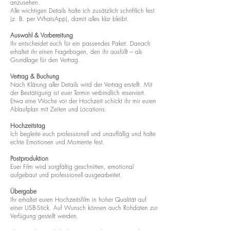
anzusehen.
Alle wichtigen Details halte ich zusätzlich schriftlich fest
(z. B. per WhatsApp), damit alles klar bleibt.
Auswahl & Vorbereitung
Ihr entscheidet euch für ein passendes Paket. Danach
erhaltet ihr einen Fragebogen, den ihr ausfüllt – als
Grundlage für den Vertrag.
Vertrag & Buchung
Nach Klärung aller Details wird der Vertrag erstellt. Mit
der Bestätigung ist euer Termin verbindlich reserviert.
Etwa eine Woche vor der Hochzeit schickt ihr mir euren
Ablaufplan mit Zeiten und Locations.
Hochzeitstag
Ich begleite euch professionell und unauffällig und halte
echte Emotionen und Momente fest.
Postproduktion
Euer Film wird sorgfältig geschnitten, emotional
aufgebaut und professionell ausgearbeitet.
Übergabe
Ihr erhaltet euren Hochzeitsfilm in hoher Qualität auf
einer USB-Stick. Auf Wunsch können auch Rohdaten zur
Verfügung gestellt werden.