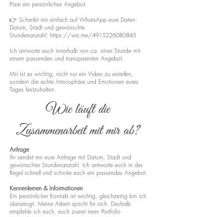
Paar ein persönliches Angebot.
👉 Schreibt mir einfach auf WhatsApp eure Daten:
Datum, Stadt und gewünschte
Stundenanzahl:
https://wa.me/4915226080845
Ich antworte euch innerhalb von ca. einer Stunde mit
einem passenden und transparenten Angebot.
Mir ist es wichtig, nicht nur ein Video zu erstellen,
sondern die echte Atmosphäre und Emotionen eures
Tages festzuhalten.
Wie läuft die
Zusammenarbeit mit mir ab?
Anfrage
Ihr sendet mir eure Anfrage mit Datum, Stadt und
gewünschter Stundenanzahl. Ich antworte euch in der
Regel schnell und schicke euch ein passendes Angebot.
Kennenlernen & Informationen
Ein persönlicher Kontakt ist wichtig, gleichzeitig bin ich
überzeugt: Meine Arbeit spricht für sich. Deshalb
empfehle ich euch, euch zuerst mein Portfolio