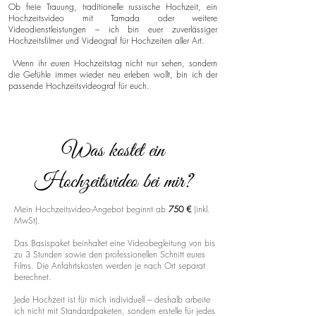
Ob freie Trauung, traditionelle russische Hochzeit, ein
Hochzeitsvideo mit Tamada oder weitere
Videodienstleistungen – ich bin euer zuverlässiger
Hochzeitsfilmer und Videograf für Hochzeiten aller Art.
Wenn ihr euren Hochzeitstag nicht nur sehen, sondern
die Gefühle immer wieder neu erleben wollt, bin ich der
passende Hochzeitsvideograf für euch.
Was kostet ein
Hochzeitsvideo bei mir?
Mein Hochzeitsvideo-Angebot beginnt ab
750 €
(inkl.
MwSt).
Das Basispaket beinhaltet eine Videobegleitung von bis
zu 3 Stunden sowie den professionellen Schnitt eures
Films. Die Anfahrtskosten werden je nach Ort separat
berechnet.
Jede Hochzeit ist für mich individuell – deshalb arbeite
ich nicht mit Standardpaketen, sondern erstelle für jedes