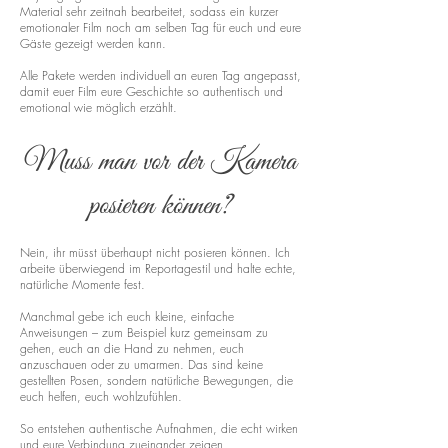
Material sehr zeitnah bearbeitet, sodass ein kurzer
emotionaler Film noch am selben Tag für euch und eure
Gäste gezeigt werden kann.
Alle Pakete werden individuell an euren Tag angepasst,
damit euer Film eure Geschichte so authentisch und
emotional wie möglich erzählt.
Muss man vor der Kamera
posieren können?
Nein, ihr müsst überhaupt nicht posieren können. Ich
arbeite überwiegend im Reportagestil und halte echte,
natürliche Momente fest.
Manchmal gebe ich euch kleine, einfache
Anweisungen – zum Beispiel kurz gemeinsam zu
gehen, euch an die Hand zu nehmen, euch
anzuschauen oder zu umarmen. Das sind keine
gestellten Posen, sondern natürliche Bewegungen, die
euch helfen, euch wohlzufühlen.
So entstehen authentische Aufnahmen, die echt wirken
und eure Verbindung zueinander zeigen