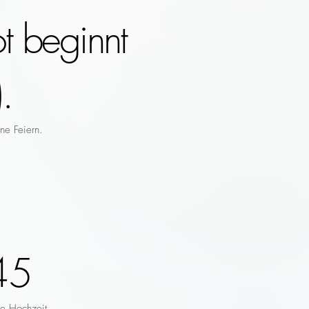
t beginnt
.
ne Feiern.
45
re Hochzeit.