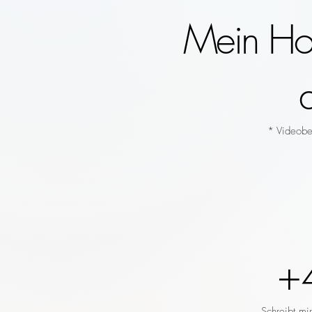
Mein Hoc
* Videobeg
+
Schreibt mi