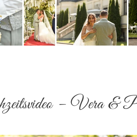
eitsvideo – Vera & P