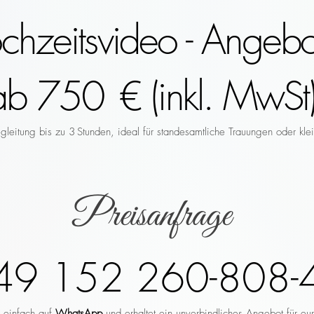
hzeitsvideo - Angebo
ab 750 € (inkl. MwSt)
leitung bis zu 3 Stunden, ideal für standesamtliche Trauungen oder klei
Preisanfrage
49 152 260-808-
r einfach auf
WhatsApp
und erhaltet ein unverbindliches Angebot für eu