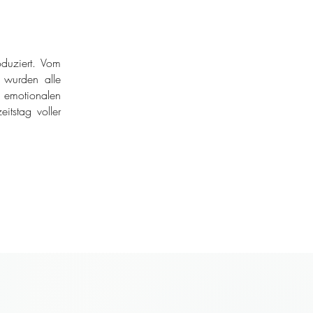
duziert. Vom
r wurden alle
 emotionalen
itstag voller