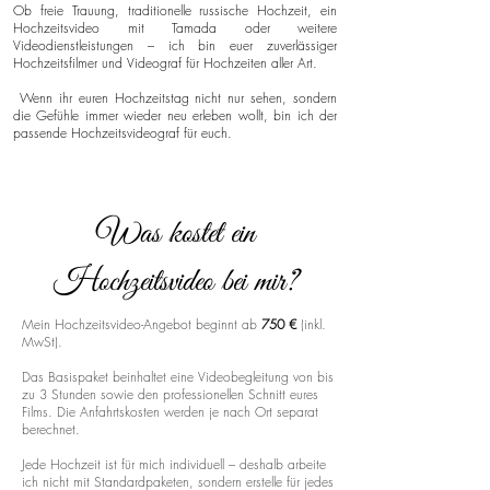
Ob freie Trauung, traditionelle russische Hochzeit, ein
Hochzeitsvideo mit Tamada oder weitere
Videodienstleistungen – ich bin euer zuverlässiger
Hochzeitsfilmer und Videograf für Hochzeiten aller Art.
Wenn ihr euren Hochzeitstag nicht nur sehen, sondern
die Gefühle immer wieder neu erleben wollt, bin ich der
passende Hochzeitsvideograf für euch.
Was kostet ein
Hochzeitsvideo bei mir?
Mein Hochzeitsvideo-Angebot beginnt ab
750 €
(inkl.
MwSt).
Das Basispaket beinhaltet eine Videobegleitung von bis
zu 3 Stunden sowie den professionellen Schnitt eures
Films. Die Anfahrtskosten werden je nach Ort separat
berechnet.
Jede Hochzeit ist für mich individuell – deshalb arbeite
ich nicht mit Standardpaketen, sondern erstelle für jedes