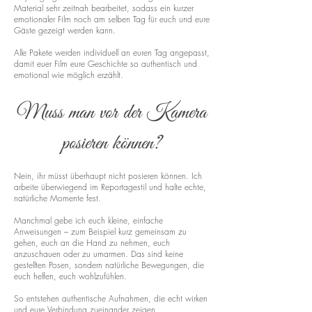
Material sehr zeitnah bearbeitet, sodass ein kurzer
emotionaler Film noch am selben Tag für euch und eure
Gäste gezeigt werden kann.
Alle Pakete werden individuell an euren Tag angepasst,
damit euer Film eure Geschichte so authentisch und
emotional wie möglich erzählt.
Muss man vor der Kamera
posieren können?
Nein, ihr müsst überhaupt nicht posieren können. Ich
arbeite überwiegend im Reportagestil und halte echte,
natürliche Momente fest.
Manchmal gebe ich euch kleine, einfache
Anweisungen – zum Beispiel kurz gemeinsam zu
gehen, euch an die Hand zu nehmen, euch
anzuschauen oder zu umarmen. Das sind keine
gestellten Posen, sondern natürliche Bewegungen, die
euch helfen, euch wohlzufühlen.
So entstehen authentische Aufnahmen, die echt wirken
und eure Verbindung zueinander zeigen