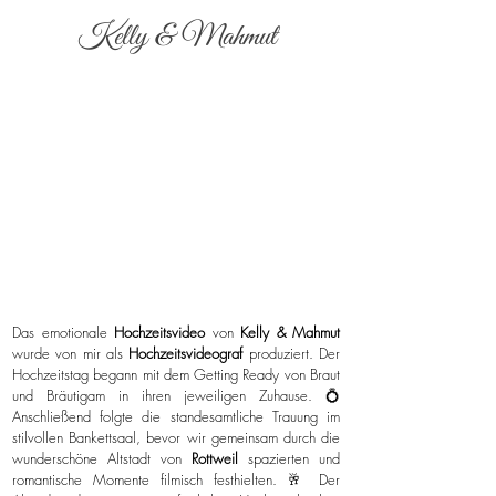
Kelly & Mahmut
Das emotionale
Hochzeitsvideo
von
Kelly & Mahmut
wurde von mir als
Hochzeitsvideograf
produziert. Der
Hochzeitstag begann mit dem Getting Ready von Braut
und Bräutigam in ihren jeweiligen Zuhause. 💍
Anschließend folgte die standesamtliche Trauung im
stilvollen Bankettsaal, bevor wir gemeinsam durch die
wunderschöne Altstadt von
Rottweil
spazierten und
romantische Momente filmisch festhielten. 🥂 Der