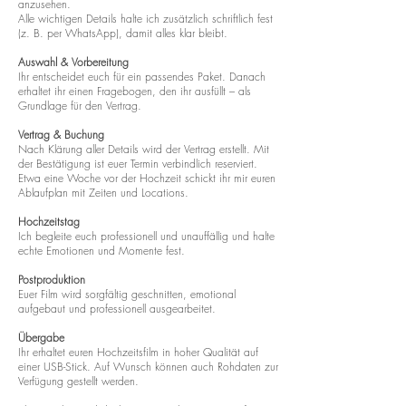
anzusehen.
Alle wichtigen Details halte ich zusätzlich schriftlich fest
(z. B. per WhatsApp), damit alles klar bleibt.
Auswahl & Vorbereitung
Ihr entscheidet euch für ein passendes Paket. Danach
erhaltet ihr einen Fragebogen, den ihr ausfüllt – als
Grundlage für den Vertrag.
Vertrag & Buchung
Nach Klärung aller Details wird der Vertrag erstellt. Mit
der Bestätigung ist euer Termin verbindlich reserviert.
Etwa eine Woche vor der Hochzeit schickt ihr mir euren
Ablaufplan mit Zeiten und Locations.
Hochzeitstag
Ich begleite euch professionell und unauffällig und halte
echte Emotionen und Momente fest.
Postproduktion
Euer Film wird sorgfältig geschnitten, emotional
aufgebaut und professionell ausgearbeitet.
Übergabe
Ihr erhaltet euren Hochzeitsfilm in hoher Qualität auf
einer USB-Stick. Auf Wunsch können auch Rohdaten zur
Verfügung gestellt werden.