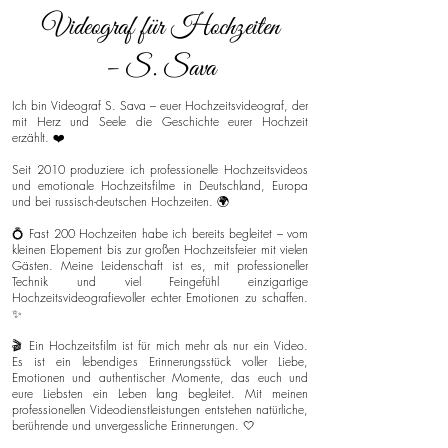
Videograf für Hochzeiten
– S. Sava
Ich bin Videograf S. Sava – euer Hochzeitsvideograf, der
mit Herz und Seele die Geschichte eurer Hochzeit
erzählt. ❤️
Seit 2010 produziere ich professionelle Hochzeitsvideos
und emotionale Hochzeitsfilme in Deutschland, Europa
und bei russisch-deutschen Hochzeiten. 🌍
💍 Fast 200 Hochzeiten habe ich bereits begleitet – vom
kleinen Elopement bis zur großen Hochzeitsfeier mit vielen
Gästen. Meine Leidenschaft ist es, mit professioneller
Technik und viel Feingefühl einzigartige
Hochzeitsvideografievoller echter Emotionen zu schaffen.
✨
🎬 Ein Hochzeitsfilm ist für mich mehr als nur ein Video.
Es ist ein lebendiges Erinnerungsstück voller Liebe,
Emotionen und authentischer Momente, das euch und
eure Liebsten ein Leben lang begleitet. Mit meinen
professionellen Videodienstleistungen entstehen natürliche,
berührende und unvergessliche Erinnerungen. 🤍