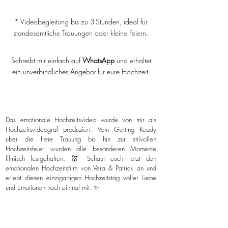
* Videobegleitung bis zu 3 Stunden, ideal für
standesamtliche Trauungen oder kleine Feiern.
Schreibt mir einfach auf
WhatsApp
und erhaltet
ein unverbindliches Angebot für eure Hochzeit.
Das emotionale Hochzeitsvideo wurde von mir als
Hochzeitsvideograf produziert. Vom Getting Ready
über die freie Trauung bis hin zur stilvollen
Hochzeitsfeier wurden alle besonderen Momente
filmisch festgehalten. 💒 Schaut euch jetzt den
emotionalen Hochzeitsfilm von Vera & Patrick an und
erlebt diesen einzigartigen Hochzeitstag voller Liebe
und Emotionen noch einmal mit. ✨