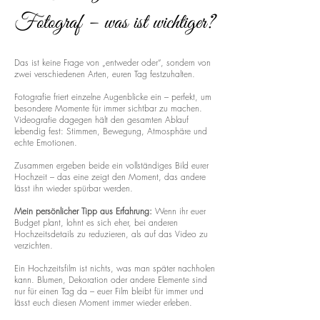
Fotograf – was ist wichtiger?
Das ist keine Frage von „entweder oder“, sondern von
zwei verschiedenen Arten, euren Tag festzuhalten.
Fotografie friert einzelne Augenblicke ein – perfekt, um
besondere Momente für immer sichtbar zu machen.
Videografie dagegen hält den gesamten Ablauf
lebendig fest: Stimmen, Bewegung, Atmosphäre und
echte Emotionen.
Zusammen ergeben beide ein vollständiges Bild eurer
Hochzeit – das eine zeigt den Moment, das andere
lässt ihn wieder spürbar werden.
Mein persönlicher Tipp aus Erfahrung:
Wenn ihr euer
Budget plant, lohnt es sich eher, bei anderen
Hochzeitsdetails zu reduzieren, als auf das Video zu
verzichten.
Ein Hochzeitsfilm ist nichts, was man später nachholen
kann. Blumen, Dekoration oder andere Elemente sind
nur für einen Tag da – euer Film bleibt für immer und
lässt euch diesen Moment immer wieder erleben.