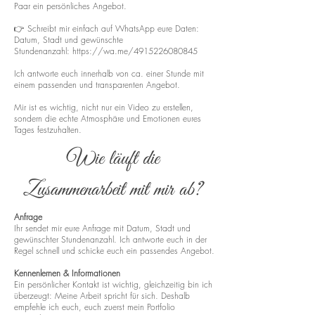
Paar ein persönliches Angebot.
👉 Schreibt mir einfach auf WhatsApp eure Daten:
Datum, Stadt und gewünschte
Stundenanzahl:
https://wa.me/4915226080845
Ich antworte euch innerhalb von ca. einer Stunde mit
einem passenden und transparenten Angebot.
Mir ist es wichtig, nicht nur ein Video zu erstellen,
sondern die echte Atmosphäre und Emotionen eures
Tages festzuhalten.
Wie läuft die
Zusammenarbeit mit mir ab?
Anfrage
Ihr sendet mir eure Anfrage mit Datum, Stadt und
gewünschter Stundenanzahl. Ich antworte euch in der
Regel schnell und schicke euch ein passendes Angebot.
Kennenlernen & Informationen
Ein persönlicher Kontakt ist wichtig, gleichzeitig bin ich
überzeugt: Meine Arbeit spricht für sich. Deshalb
empfehle ich euch, euch zuerst mein Portfolio