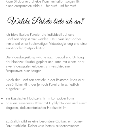
Klare Struktur und direkte Kommunikation sorgen für
einen entspannten Ablauf – für euch und für mich.
Welche Pakete biete ich an?
Ich biete flexible Pakete, die individuell auf eure
Hochzeit abgestimmt werden. Der Fokus liegt dabei
immer auf einer hochwertigen Videobegleitung und einer
emotionalen Postproduktion.
Die Videobegleitung wird je nach Bedarf und Umfang
der Hochzeit flexibel geplant und kann mit einem oder
zwei Videografen erfolgen, um verschiedene
Perspektiven einzufangen.
Nach der Hochzeit entsteht in der Postproduktion euer
persönlicher Film, der je nach Paket unterschiedlich
aufgebaut ist:
ein klassischer Hochzeitsfilm in kompakter Form
oder ein erweitertes Paket mit Highlight-Video und einem
längeren, dokumentarischen Hochzeitsfilm
Zusätzlich gibt es eine besondere Option: ein Same-
Day Highlight. Dabei wird bereits aufgenommenes