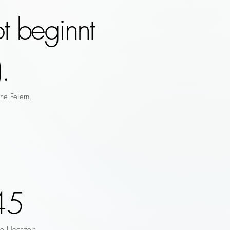
t beginnt
.
ne Feiern.
45
re Hochzeit.