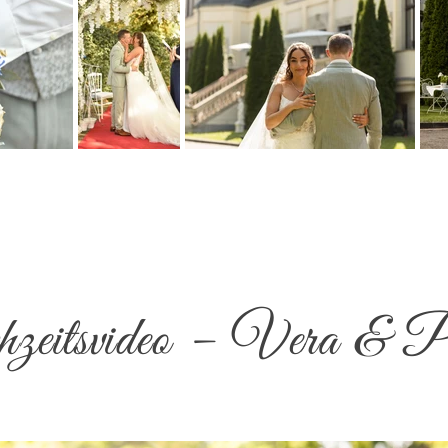
eitsvideo – Vera & P