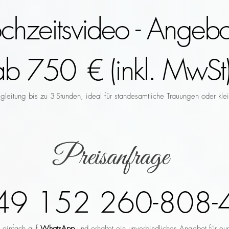
hzeitsvideo - Angebo
ab 750 € (inkl. MwSt)
leitung bis zu 3 Stunden, ideal für standesamtliche Trauungen oder klei
Preisanfrage
49 152 260-808-
r einfach auf
WhatsApp
und erhaltet ein unverbindliches Angebot für eu