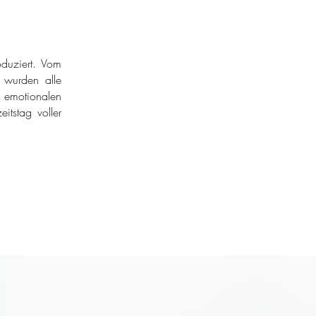
duziert. Vom
r wurden alle
 emotionalen
itstag voller