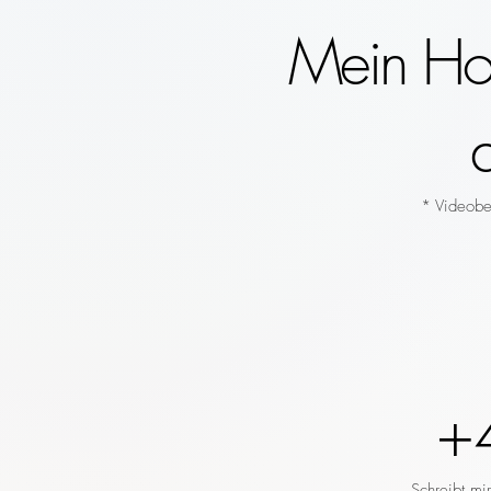
Mein Hoc
* Videobeg
+
Schreibt mi