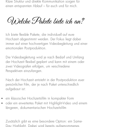
Klare Struktur und direkte Kommunikation sorgen für
einen entspannten Ablauf – für euch und für mich.
Welche Pakete biete ich an?
Ich biete flexible Pakete, die individuell auf eure
Hochzeit abgestimmt werden. Der Fokus liegt dabei
immer auf einer hochwertigen Videobegleitung und einer
emotionalen Postproduktion.
Die Videobegleitung wird je nach Bedarf und Umfang
der Hochzeit flexibel geplant und kann mit einem oder
zwei Videografen erfolgen, um verschiedene
Perspektiven einzufangen.
Nach der Hochzeit entsteht in der Postproduktion euer
persönlicher Film, der je nach Paket unterschiedlich
aufgebaut ist:
ein klassischer Hochzeitsfilm in kompakter Form
oder ein erweitertes Paket mit Highlight-Video und einem
längeren, dokumentarischen Hochzeitsfilm
Zusätzlich gibt es eine besondere Option: ein Same-
Day Highlight. Dabei wird bereits aufgenommenes