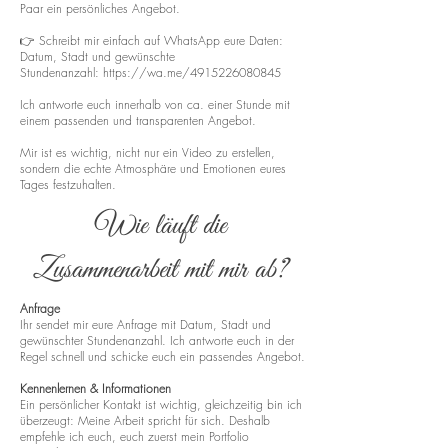
Paar ein persönliches Angebot.
👉 Schreibt mir einfach auf WhatsApp eure Daten:
Datum, Stadt und gewünschte
Stundenanzahl:
https://wa.me/4915226080845
Ich antworte euch innerhalb von ca. einer Stunde mit
einem passenden und transparenten Angebot.
Mir ist es wichtig, nicht nur ein Video zu erstellen,
sondern die echte Atmosphäre und Emotionen eures
Tages festzuhalten.
Wie läuft die
Zusammenarbeit mit mir ab?
Anfrage
Ihr sendet mir eure Anfrage mit Datum, Stadt und
gewünschter Stundenanzahl. Ich antworte euch in der
Regel schnell und schicke euch ein passendes Angebot.
Kennenlernen & Informationen
Ein persönlicher Kontakt ist wichtig, gleichzeitig bin ich
überzeugt: Meine Arbeit spricht für sich. Deshalb
empfehle ich euch, euch zuerst mein Portfolio