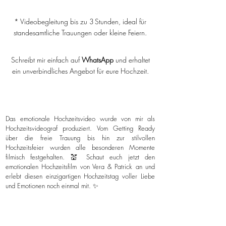
* Videobegleitung bis zu 3 Stunden, ideal für
standesamtliche Trauungen oder kleine Feiern.
Schreibt mir einfach auf
WhatsApp
und erhaltet
ein unverbindliches Angebot für eure Hochzeit.
Das emotionale Hochzeitsvideo wurde von mir als
Hochzeitsvideograf produziert. Vom Getting Ready
über die freie Trauung bis hin zur stilvollen
Hochzeitsfeier wurden alle besonderen Momente
filmisch festgehalten. 💒 Schaut euch jetzt den
emotionalen Hochzeitsfilm von Vera & Patrick an und
erlebt diesen einzigartigen Hochzeitstag voller Liebe
und Emotionen noch einmal mit. ✨