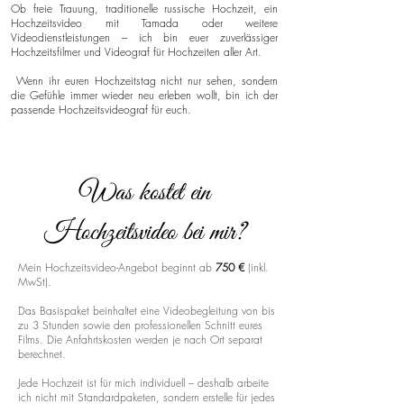
Ob freie Trauung, traditionelle russische Hochzeit, ein
Hochzeitsvideo mit Tamada oder weitere
Videodienstleistungen – ich bin euer zuverlässiger
Hochzeitsfilmer und Videograf für Hochzeiten aller Art.
Wenn ihr euren Hochzeitstag nicht nur sehen, sondern
die Gefühle immer wieder neu erleben wollt, bin ich der
passende Hochzeitsvideograf für euch.
Was kostet ein
Hochzeitsvideo bei mir?
Mein Hochzeitsvideo-Angebot beginnt ab
750 €
(inkl.
MwSt).
Das Basispaket beinhaltet eine Videobegleitung von bis
zu 3 Stunden sowie den professionellen Schnitt eures
Films. Die Anfahrtskosten werden je nach Ort separat
berechnet.
Jede Hochzeit ist für mich individuell – deshalb arbeite
ich nicht mit Standardpaketen, sondern erstelle für jedes