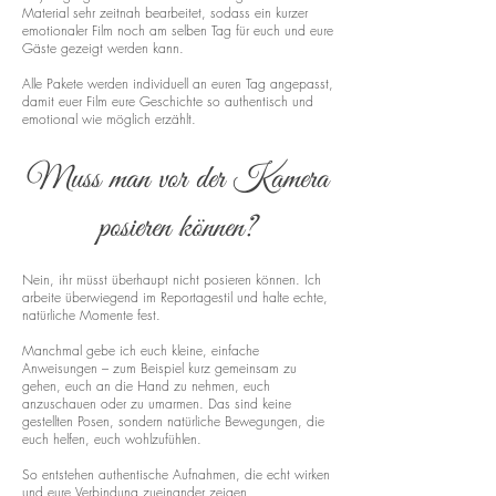
Material sehr zeitnah bearbeitet, sodass ein kurzer
emotionaler Film noch am selben Tag für euch und eure
Gäste gezeigt werden kann.
Alle Pakete werden individuell an euren Tag angepasst,
damit euer Film eure Geschichte so authentisch und
emotional wie möglich erzählt.
Muss man vor der Kamera
posieren können?
Nein, ihr müsst überhaupt nicht posieren können. Ich
arbeite überwiegend im Reportagestil und halte echte,
natürliche Momente fest.
Manchmal gebe ich euch kleine, einfache
Anweisungen – zum Beispiel kurz gemeinsam zu
gehen, euch an die Hand zu nehmen, euch
anzuschauen oder zu umarmen. Das sind keine
gestellten Posen, sondern natürliche Bewegungen, die
euch helfen, euch wohlzufühlen.
So entstehen authentische Aufnahmen, die echt wirken
und eure Verbindung zueinander zeigen