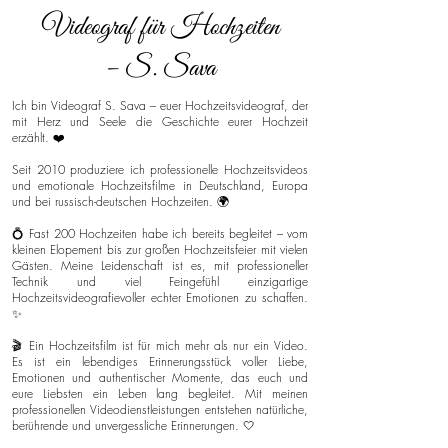
Videograf für Hochzeiten
– S. Sava
Ich bin Videograf S. Sava – euer Hochzeitsvideograf, der
mit Herz und Seele die Geschichte eurer Hochzeit
erzählt. ❤️
Seit 2010 produziere ich professionelle Hochzeitsvideos
und emotionale Hochzeitsfilme in Deutschland, Europa
und bei russisch-deutschen Hochzeiten. 🌍
💍 Fast 200 Hochzeiten habe ich bereits begleitet – vom
kleinen Elopement bis zur großen Hochzeitsfeier mit vielen
Gästen. Meine Leidenschaft ist es, mit professioneller
Technik und viel Feingefühl einzigartige
Hochzeitsvideografievoller echter Emotionen zu schaffen.
✨
🎬 Ein Hochzeitsfilm ist für mich mehr als nur ein Video.
Es ist ein lebendiges Erinnerungsstück voller Liebe,
Emotionen und authentischer Momente, das euch und
eure Liebsten ein Leben lang begleitet. Mit meinen
professionellen Videodienstleistungen entstehen natürliche,
berührende und unvergessliche Erinnerungen. 🤍