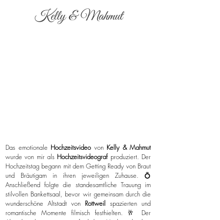
Kelly & Mahmut
Das emotionale
Hochzeitsvideo
von
Kelly & Mahmut
wurde von mir als
Hochzeitsvideograf
produziert. Der
Hochzeitstag begann mit dem Getting Ready von Braut
und Bräutigam in ihren jeweiligen Zuhause. 💍
Anschließend folgte die standesamtliche Trauung im
stilvollen Bankettsaal, bevor wir gemeinsam durch die
wunderschöne Altstadt von
Rottweil
spazierten und
romantische Momente filmisch festhielten. 🥂 Der