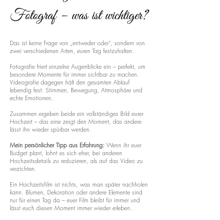
Fotograf – was ist wichtiger?
Das ist keine Frage von „entweder oder“, sondern von
zwei verschiedenen Arten, euren Tag festzuhalten.
Fotografie friert einzelne Augenblicke ein – perfekt, um
besondere Momente für immer sichtbar zu machen.
Videografie dagegen hält den gesamten Ablauf
lebendig fest: Stimmen, Bewegung, Atmosphäre und
echte Emotionen.
Zusammen ergeben beide ein vollständiges Bild eurer
Hochzeit – das eine zeigt den Moment, das andere
lässt ihn wieder spürbar werden.
Mein persönlicher Tipp aus Erfahrung:
Wenn ihr euer
Budget plant, lohnt es sich eher, bei anderen
Hochzeitsdetails zu reduzieren, als auf das Video zu
verzichten.
Ein Hochzeitsfilm ist nichts, was man später nachholen
kann. Blumen, Dekoration oder andere Elemente sind
nur für einen Tag da – euer Film bleibt für immer und
lässt euch diesen Moment immer wieder erleben.