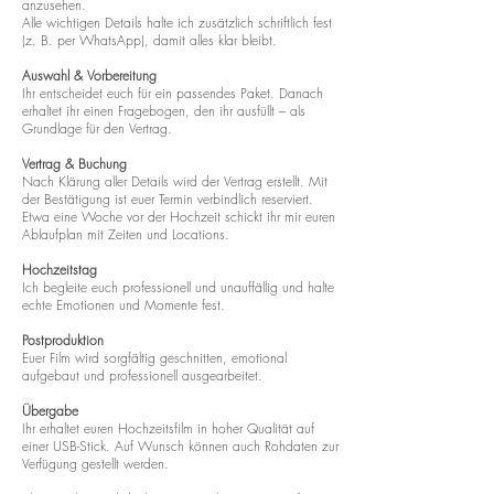
anzusehen.
Alle wichtigen Details halte ich zusätzlich schriftlich fest
(z. B. per WhatsApp), damit alles klar bleibt.
Auswahl & Vorbereitung
Ihr entscheidet euch für ein passendes Paket. Danach
erhaltet ihr einen Fragebogen, den ihr ausfüllt – als
Grundlage für den Vertrag.
Vertrag & Buchung
Nach Klärung aller Details wird der Vertrag erstellt. Mit
der Bestätigung ist euer Termin verbindlich reserviert.
Etwa eine Woche vor der Hochzeit schickt ihr mir euren
Ablaufplan mit Zeiten und Locations.
Hochzeitstag
Ich begleite euch professionell und unauffällig und halte
echte Emotionen und Momente fest.
Postproduktion
Euer Film wird sorgfältig geschnitten, emotional
aufgebaut und professionell ausgearbeitet.
Übergabe
Ihr erhaltet euren Hochzeitsfilm in hoher Qualität auf
einer USB-Stick. Auf Wunsch können auch Rohdaten zur
Verfügung gestellt werden.