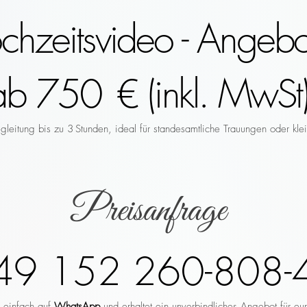
hzeitsvideo - Angebo
ab 750 € (inkl. MwSt)
leitung bis zu 3 Stunden, ideal für standesamtliche Trauungen oder klei
Preisanfrage
49 152 260-808-
r einfach auf
WhatsApp
und erhaltet ein unverbindliches Angebot für eu