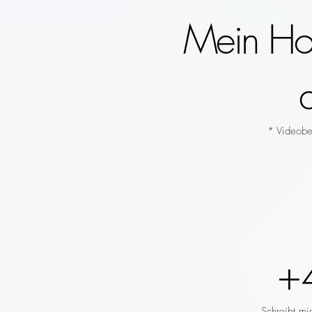
Mein Hoc
* Videobeg
+
Schreibt mi