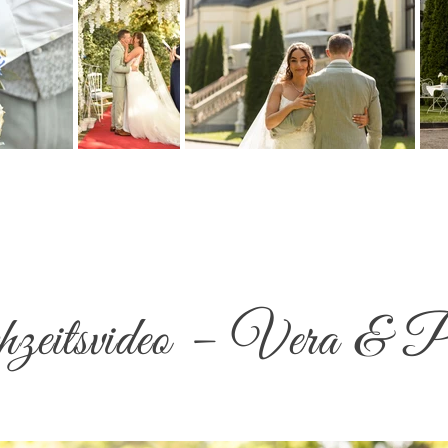
eitsvideo – Vera & P