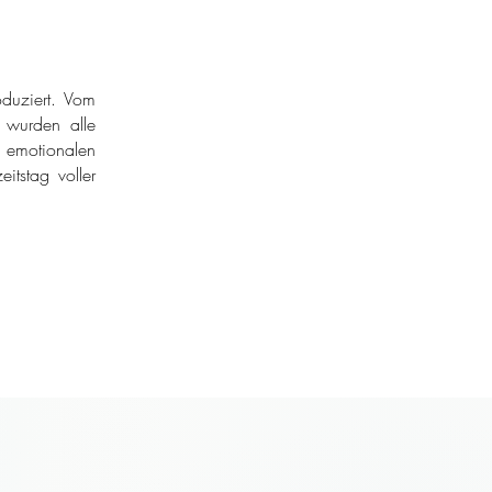
duziert. Vom
r wurden alle
 emotionalen
itstag voller