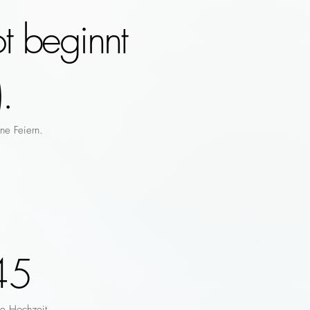
t beginnt
.
ne Feiern.
45
re Hochzeit.