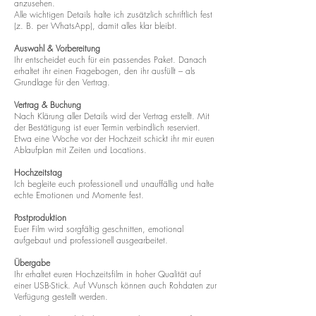
anzusehen.
Alle wichtigen Details halte ich zusätzlich schriftlich fest
(z. B. per WhatsApp), damit alles klar bleibt.
Auswahl & Vorbereitung
Ihr entscheidet euch für ein passendes Paket. Danach
erhaltet ihr einen Fragebogen, den ihr ausfüllt – als
Grundlage für den Vertrag.
Vertrag & Buchung
Nach Klärung aller Details wird der Vertrag erstellt. Mit
der Bestätigung ist euer Termin verbindlich reserviert.
Etwa eine Woche vor der Hochzeit schickt ihr mir euren
Ablaufplan mit Zeiten und Locations.
Hochzeitstag
Ich begleite euch professionell und unauffällig und halte
echte Emotionen und Momente fest.
Postproduktion
Euer Film wird sorgfältig geschnitten, emotional
aufgebaut und professionell ausgearbeitet.
Übergabe
Ihr erhaltet euren Hochzeitsfilm in hoher Qualität auf
einer USB-Stick. Auf Wunsch können auch Rohdaten zur
Verfügung gestellt werden.