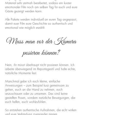
Material sehr zeitnah bearbeitet, sodass ein kurzer
emotionaler Film noch am selben Tag für euch und eure
Gäste gezeigt werden kann.
Alle Pakete werden individuell an euren Tag angepasst,
damit euer Film eure Geschichte so authentisch und
emotional wie möglich erzählt.
Muss man vor der Kamera
posieren können?
Nein, ihr müsst überhaupt nicht posieren können. Ich
arbeite überwiegend im Reportagestil und halte echte,
natürliche Momente fest.
Manchmal gebe ich euch kleine, einfache
Anweisungen – zum Beispiel kurz gemeinsam zu
gehen, euch an die Hand zu nehmen, euch
anzuschauen oder zu umarmen. Das sind keine
gestellten Posen, sondern natürliche Bewegungen, die
euch helfen, euch wohlzufühlen.
So entstehen authentische Aufnahmen, die echt wirken
und eure Verbindung zueinander zeigen