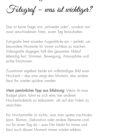
Fotograf – was ist wichtiger?
Das ist keine Frage von „entweder oder“, sondern von
zwei verschiedenen Arten, euren Tag festzuhalten.
Fotografie friert einzelne Augenblicke ein – perfekt, um
besondere Momente für immer sichtbar zu machen.
Videografie dagegen hält den gesamten Ablauf
lebendig fest: Stimmen, Bewegung, Atmosphäre und
echte Emotionen.
Zusammen ergeben beide ein vollständiges Bild eurer
Hochzeit – das eine zeigt den Moment, das andere
lässt ihn wieder spürbar werden.
Mein persönlicher Tipp aus Erfahrung:
Wenn ihr euer
Budget plant, lohnt es sich eher, bei anderen
Hochzeitsdetails zu reduzieren, als auf das Video zu
verzichten.
Ein Hochzeitsfilm ist nichts, was man später nachholen
kann. Blumen, Dekoration oder andere Elemente sind
nur für einen Tag da – euer Film bleibt für immer und
lässt euch diesen Moment immer wieder erleben.