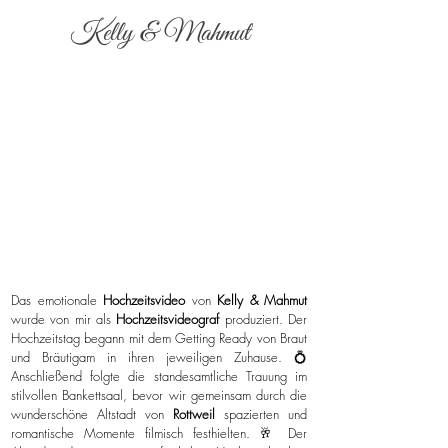
Kelly & Mahmut
Das emotionale
Hochzeitsvideo
von
Kelly & Mahmut
wurde von mir als
Hochzeitsvideograf
produziert. Der
Hochzeitstag begann mit dem Getting Ready von Braut
und Bräutigam in ihren jeweiligen Zuhause. 💍
Anschließend folgte die standesamtliche Trauung im
stilvollen Bankettsaal, bevor wir gemeinsam durch die
wunderschöne Altstadt von
Rottweil
spazierten und
romantische Momente filmisch festhielten. 🥂 Der