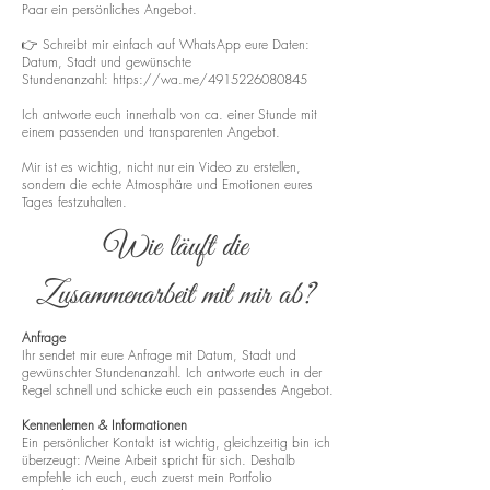
Paar ein persönliches Angebot.
👉 Schreibt mir einfach auf WhatsApp eure Daten:
Datum, Stadt und gewünschte
Stundenanzahl:
https://wa.me/4915226080845
Ich antworte euch innerhalb von ca. einer Stunde mit
einem passenden und transparenten Angebot.
Mir ist es wichtig, nicht nur ein Video zu erstellen,
sondern die echte Atmosphäre und Emotionen eures
Tages festzuhalten.
Wie läuft die
Zusammenarbeit mit mir ab?
Anfrage
Ihr sendet mir eure Anfrage mit Datum, Stadt und
gewünschter Stundenanzahl. Ich antworte euch in der
Regel schnell und schicke euch ein passendes Angebot.
Kennenlernen & Informationen
Ein persönlicher Kontakt ist wichtig, gleichzeitig bin ich
überzeugt: Meine Arbeit spricht für sich. Deshalb
empfehle ich euch, euch zuerst mein Portfolio