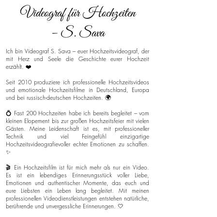
Videograf für Hochzeiten
– S. Sava
Ich bin Videograf S. Sava – euer Hochzeitsvideograf, der
mit Herz und Seele die Geschichte eurer Hochzeit
erzählt. ❤️
Seit 2010 produziere ich professionelle Hochzeitsvideos
und emotionale Hochzeitsfilme in Deutschland, Europa
und bei russisch-deutschen Hochzeiten. 🌍
💍 Fast 200 Hochzeiten habe ich bereits begleitet – vom
kleinen Elopement bis zur großen Hochzeitsfeier mit vielen
Gästen. Meine Leidenschaft ist es, mit professioneller
Technik und viel Feingefühl einzigartige
Hochzeitsvideografievoller echter Emotionen zu schaffen.
✨
🎬 Ein Hochzeitsfilm ist für mich mehr als nur ein Video.
Es ist ein lebendiges Erinnerungsstück voller Liebe,
Emotionen und authentischer Momente, das euch und
eure Liebsten ein Leben lang begleitet. Mit meinen
professionellen Videodienstleistungen entstehen natürliche,
berührende und unvergessliche Erinnerungen. 🤍