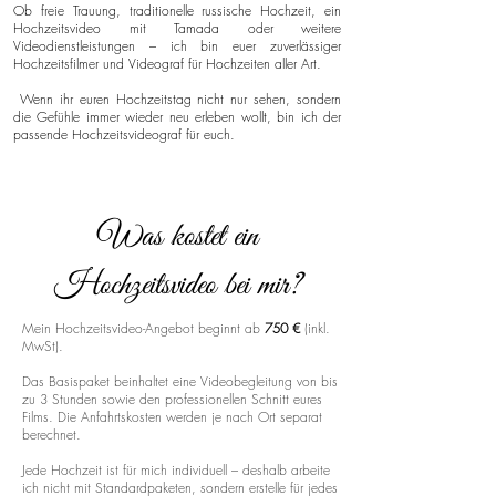
Ob freie Trauung, traditionelle russische Hochzeit, ein
Hochzeitsvideo mit Tamada oder weitere
Videodienstleistungen – ich bin euer zuverlässiger
Hochzeitsfilmer und Videograf für Hochzeiten aller Art.
Wenn ihr euren Hochzeitstag nicht nur sehen, sondern
die Gefühle immer wieder neu erleben wollt, bin ich der
passende Hochzeitsvideograf für euch.
Was kostet ein
Hochzeitsvideo bei mir?
Mein Hochzeitsvideo-Angebot beginnt ab
750 €
(inkl.
MwSt).
Das Basispaket beinhaltet eine Videobegleitung von bis
zu 3 Stunden sowie den professionellen Schnitt eures
Films. Die Anfahrtskosten werden je nach Ort separat
berechnet.
Jede Hochzeit ist für mich individuell – deshalb arbeite
ich nicht mit Standardpaketen, sondern erstelle für jedes