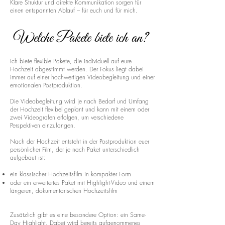
Klare Struktur und direkte Kommunikation sorgen für
einen entspannten Ablauf – für euch und für mich.
Welche Pakete biete ich an?
Ich biete flexible Pakete, die individuell auf eure
Hochzeit abgestimmt werden. Der Fokus liegt dabei
immer auf einer hochwertigen Videobegleitung und einer
emotionalen Postproduktion.
Die Videobegleitung wird je nach Bedarf und Umfang
der Hochzeit flexibel geplant und kann mit einem oder
zwei Videografen erfolgen, um verschiedene
Perspektiven einzufangen.
Nach der Hochzeit entsteht in der Postproduktion euer
persönlicher Film, der je nach Paket unterschiedlich
aufgebaut ist:
ein klassischer Hochzeitsfilm in kompakter Form
oder ein erweitertes Paket mit Highlight-Video und einem
längeren, dokumentarischen Hochzeitsfilm
Zusätzlich gibt es eine besondere Option: ein Same-
Day Highlight. Dabei wird bereits aufgenommenes