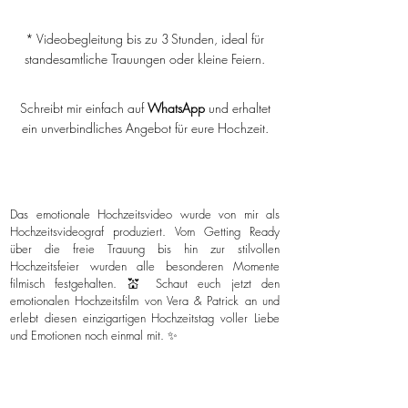
* Videobegleitung bis zu 3 Stunden, ideal für
standesamtliche Trauungen oder kleine Feiern.
Schreibt mir einfach auf
WhatsApp
und erhaltet
ein unverbindliches Angebot für eure Hochzeit.
Das emotionale Hochzeitsvideo wurde von mir als
Hochzeitsvideograf produziert. Vom Getting Ready
über die freie Trauung bis hin zur stilvollen
Hochzeitsfeier wurden alle besonderen Momente
filmisch festgehalten. 💒 Schaut euch jetzt den
emotionalen Hochzeitsfilm von Vera & Patrick an und
erlebt diesen einzigartigen Hochzeitstag voller Liebe
und Emotionen noch einmal mit. ✨