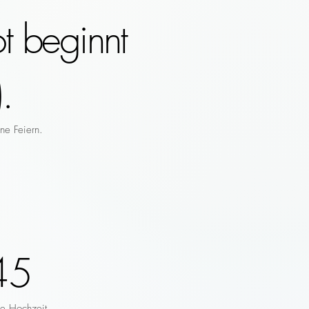
t beginnt
.
ne Feiern.
45
re Hochzeit.