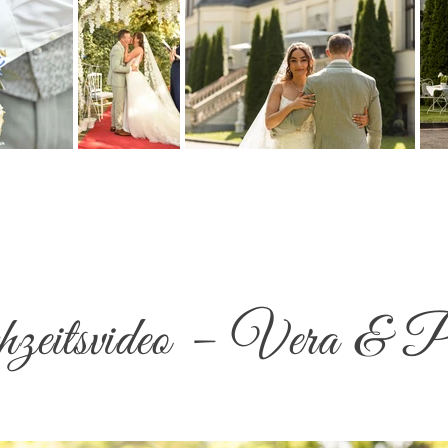
eitsvideo – Vera & P