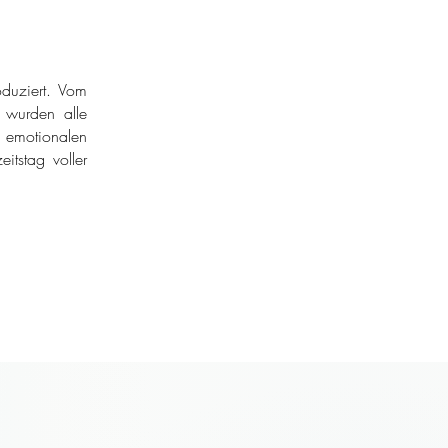
duziert. Vom
r wurden alle
 emotionalen
itstag voller