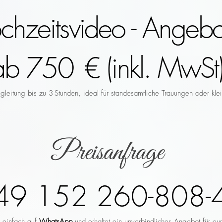
hzeitsvideo - Angebo
ab 750 € (inkl. MwSt)
leitung bis zu 3 Stunden, ideal für standesamtliche Trauungen oder klei
Preisanfrage
49 152 260-808-
r einfach auf
WhatsApp
und erhaltet ein unverbindliches Angebot für eu