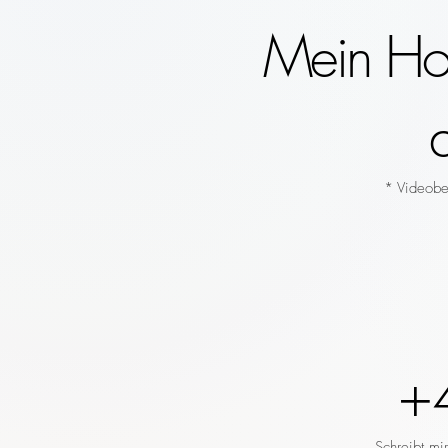
Mein Hoc
* Videobeg
+
Schreibt mi