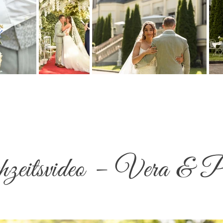
eitsvideo – Vera & P