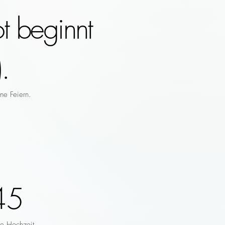
t beginnt
.
ne Feiern.
45
re Hochzeit.