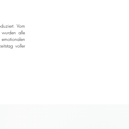
duziert. Vom
r wurden alle
 emotionalen
itstag voller