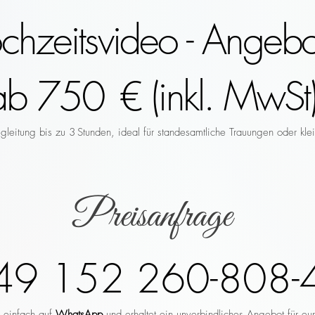
hzeitsvideo - Angebo
ab 750 € (inkl. MwSt)
leitung bis zu 3 Stunden, ideal für standesamtliche Trauungen oder klei
Preisanfrage
49 152 260-808-
r einfach auf
WhatsApp
und erhaltet ein unverbindliches Angebot für eu