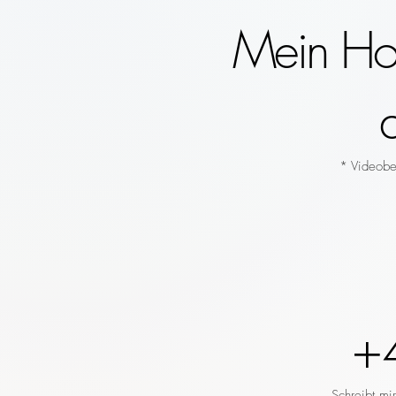
Mein Hoc
* Videobeg
+
Schreibt mi