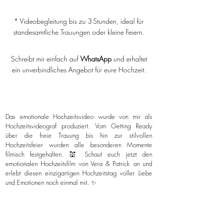
* Videobegleitung bis zu 3 Stunden, ideal für
standesamtliche Trauungen oder kleine Feiern.
Schreibt mir einfach auf
WhatsApp
und erhaltet
ein unverbindliches Angebot für eure Hochzeit.
Das emotionale Hochzeitsvideo wurde von mir als
Hochzeitsvideograf produziert. Vom Getting Ready
über die freie Trauung bis hin zur stilvollen
Hochzeitsfeier wurden alle besonderen Momente
filmisch festgehalten. 💒 Schaut euch jetzt den
emotionalen Hochzeitsfilm von Vera & Patrick an und
erlebt diesen einzigartigen Hochzeitstag voller Liebe
und Emotionen noch einmal mit. ✨