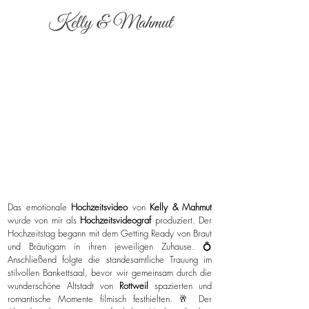
Kelly & Mahmut
Das emotionale
Hochzeitsvideo
von
Kelly & Mahmut
wurde von mir als
Hochzeitsvideograf
produziert. Der
Hochzeitstag begann mit dem Getting Ready von Braut
und Bräutigam in ihren jeweiligen Zuhause. 💍
Anschließend folgte die standesamtliche Trauung im
stilvollen Bankettsaal, bevor wir gemeinsam durch die
wunderschöne Altstadt von
Rottweil
spazierten und
romantische Momente filmisch festhielten. 🥂 Der