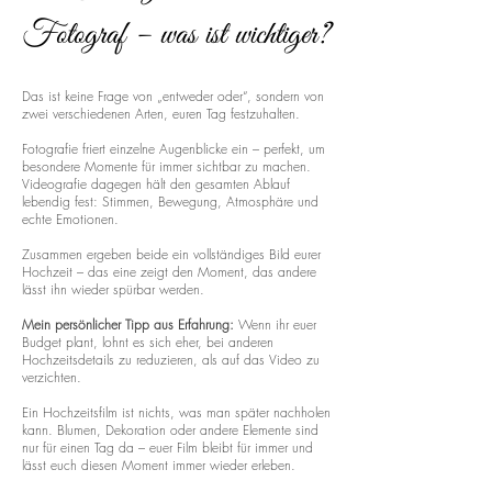
Fotograf – was ist wichtiger?
Das ist keine Frage von „entweder oder“, sondern von
zwei verschiedenen Arten, euren Tag festzuhalten.
Fotografie friert einzelne Augenblicke ein – perfekt, um
besondere Momente für immer sichtbar zu machen.
Videografie dagegen hält den gesamten Ablauf
lebendig fest: Stimmen, Bewegung, Atmosphäre und
echte Emotionen.
Zusammen ergeben beide ein vollständiges Bild eurer
Hochzeit – das eine zeigt den Moment, das andere
lässt ihn wieder spürbar werden.
Mein persönlicher Tipp aus Erfahrung:
Wenn ihr euer
Budget plant, lohnt es sich eher, bei anderen
Hochzeitsdetails zu reduzieren, als auf das Video zu
verzichten.
Ein Hochzeitsfilm ist nichts, was man später nachholen
kann. Blumen, Dekoration oder andere Elemente sind
nur für einen Tag da – euer Film bleibt für immer und
lässt euch diesen Moment immer wieder erleben.