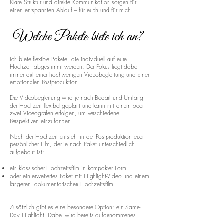
Klare Struktur und direkte Kommunikation sorgen für
einen entspannten Ablauf – für euch und für mich.
Welche Pakete biete ich an?
Ich biete flexible Pakete, die individuell auf eure
Hochzeit abgestimmt werden. Der Fokus liegt dabei
immer auf einer hochwertigen Videobegleitung und einer
emotionalen Postproduktion.
Die Videobegleitung wird je nach Bedarf und Umfang
der Hochzeit flexibel geplant und kann mit einem oder
zwei Videografen erfolgen, um verschiedene
Perspektiven einzufangen.
Nach der Hochzeit entsteht in der Postproduktion euer
persönlicher Film, der je nach Paket unterschiedlich
aufgebaut ist:
ein klassischer Hochzeitsfilm in kompakter Form
oder ein erweitertes Paket mit Highlight-Video und einem
längeren, dokumentarischen Hochzeitsfilm
Zusätzlich gibt es eine besondere Option: ein Same-
Day Highlight. Dabei wird bereits aufgenommenes