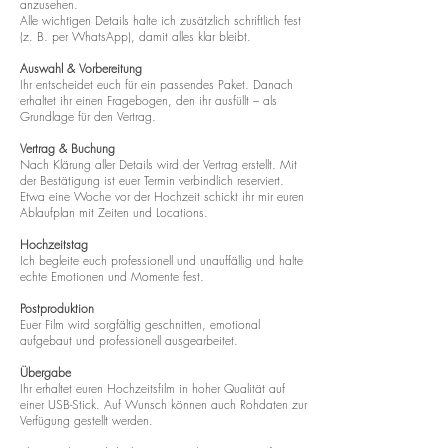
anzusehen.
Alle wichtigen Details halte ich zusätzlich schriftlich fest
(z. B. per WhatsApp), damit alles klar bleibt.
Auswahl & Vorbereitung
Ihr entscheidet euch für ein passendes Paket. Danach
erhaltet ihr einen Fragebogen, den ihr ausfüllt – als
Grundlage für den Vertrag.
Vertrag & Buchung
Nach Klärung aller Details wird der Vertrag erstellt. Mit
der Bestätigung ist euer Termin verbindlich reserviert.
Etwa eine Woche vor der Hochzeit schickt ihr mir euren
Ablaufplan mit Zeiten und Locations.
Hochzeitstag
Ich begleite euch professionell und unauffällig und halte
echte Emotionen und Momente fest.
Postproduktion
Euer Film wird sorgfältig geschnitten, emotional
aufgebaut und professionell ausgearbeitet.
Übergabe
Ihr erhaltet euren Hochzeitsfilm in hoher Qualität auf
einer USB-Stick. Auf Wunsch können auch Rohdaten zur
Verfügung gestellt werden.