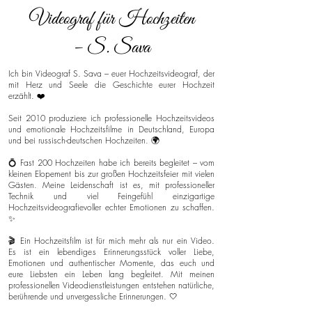
Videograf für Hochzeiten
– S. Sava
Ich bin Videograf S. Sava – euer Hochzeitsvideograf, der
mit Herz und Seele die Geschichte eurer Hochzeit
erzählt. ❤️
Seit 2010 produziere ich professionelle Hochzeitsvideos
und emotionale Hochzeitsfilme in Deutschland, Europa
und bei russisch-deutschen Hochzeiten. 🌍
💍 Fast 200 Hochzeiten habe ich bereits begleitet – vom
kleinen Elopement bis zur großen Hochzeitsfeier mit vielen
Gästen. Meine Leidenschaft ist es, mit professioneller
Technik und viel Feingefühl einzigartige
Hochzeitsvideografievoller echter Emotionen zu schaffen.
✨
🎬 Ein Hochzeitsfilm ist für mich mehr als nur ein Video.
Es ist ein lebendiges Erinnerungsstück voller Liebe,
Emotionen und authentischer Momente, das euch und
eure Liebsten ein Leben lang begleitet. Mit meinen
professionellen Videodienstleistungen entstehen natürliche,
berührende und unvergessliche Erinnerungen. 🤍