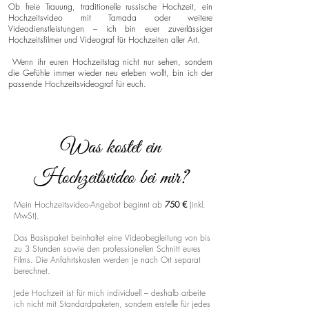
Ob freie Trauung, traditionelle russische Hochzeit, ein
Hochzeitsvideo mit Tamada oder weitere
Videodienstleistungen – ich bin euer zuverlässiger
Hochzeitsfilmer und Videograf für Hochzeiten aller Art.
Wenn ihr euren Hochzeitstag nicht nur sehen, sondern
die Gefühle immer wieder neu erleben wollt, bin ich der
passende Hochzeitsvideograf für euch.
Was kostet ein
Hochzeitsvideo bei mir?
Mein Hochzeitsvideo-Angebot beginnt ab
750 €
(inkl.
MwSt).
Das Basispaket beinhaltet eine Videobegleitung von bis
zu 3 Stunden sowie den professionellen Schnitt eures
Films. Die Anfahrtskosten werden je nach Ort separat
berechnet.
Jede Hochzeit ist für mich individuell – deshalb arbeite
ich nicht mit Standardpaketen, sondern erstelle für jedes