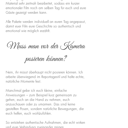
Material sehr zeitnah bearbeitet, sodass ein kurzer
emotionaler Film noch am selben Tag für euch und eure
Gäste gezeigt werden kann.
Alle Pakete werden individuell an euren Tag angepasst,
damit euer Film eure Geschichte so authentisch und
emotional wie möglich erzählt.
Muss man vor der Kamera
posieren können?
Nein, ihr müsst überhaupt nicht posieren können. Ich
arbeite überwiegend im Reportagestil und halte echte,
natürliche Momente fest.
Manchmal gebe ich euch kleine, einfache
Anweisungen – zum Beispiel kurz gemeinsam zu
gehen, euch an die Hand zu nehmen, euch
anzuschauen oder zu umarmen. Das sind keine
gestellten Posen, sondern natürliche Bewegungen, die
euch helfen, euch wohlzufühlen.
So entstehen authentische Aufnahmen, die echt wirken
und eure Verbindung zueinander zeigen