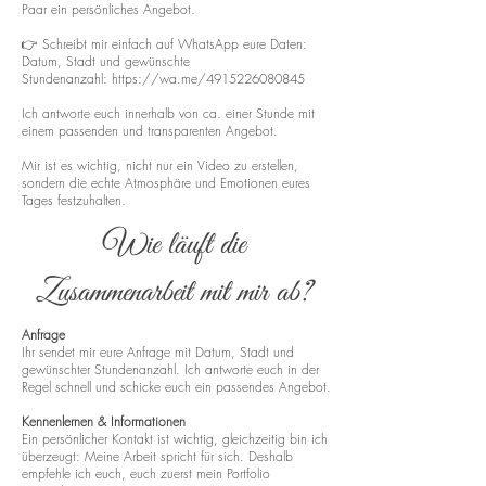
Paar ein persönliches Angebot.
👉 Schreibt mir einfach auf WhatsApp eure Daten:
Datum, Stadt und gewünschte
Stundenanzahl:
https://wa.me/4915226080845
Ich antworte euch innerhalb von ca. einer Stunde mit
einem passenden und transparenten Angebot.
Mir ist es wichtig, nicht nur ein Video zu erstellen,
sondern die echte Atmosphäre und Emotionen eures
Tages festzuhalten.
Wie läuft die
Zusammenarbeit mit mir ab?
Anfrage
Ihr sendet mir eure Anfrage mit Datum, Stadt und
gewünschter Stundenanzahl. Ich antworte euch in der
Regel schnell und schicke euch ein passendes Angebot.
Kennenlernen & Informationen
Ein persönlicher Kontakt ist wichtig, gleichzeitig bin ich
überzeugt: Meine Arbeit spricht für sich. Deshalb
empfehle ich euch, euch zuerst mein Portfolio