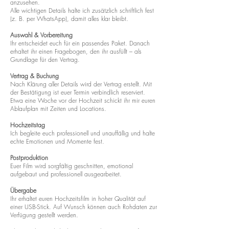
anzusehen.
Alle wichtigen Details halte ich zusätzlich schriftlich fest
(z. B. per WhatsApp), damit alles klar bleibt.
Auswahl & Vorbereitung
Ihr entscheidet euch für ein passendes Paket. Danach
erhaltet ihr einen Fragebogen, den ihr ausfüllt – als
Grundlage für den Vertrag.
Vertrag & Buchung
Nach Klärung aller Details wird der Vertrag erstellt. Mit
der Bestätigung ist euer Termin verbindlich reserviert.
Etwa eine Woche vor der Hochzeit schickt ihr mir euren
Ablaufplan mit Zeiten und Locations.
Hochzeitstag
Ich begleite euch professionell und unauffällig und halte
echte Emotionen und Momente fest.
Postproduktion
Euer Film wird sorgfältig geschnitten, emotional
aufgebaut und professionell ausgearbeitet.
Übergabe
Ihr erhaltet euren Hochzeitsfilm in hoher Qualität auf
einer USB-Stick. Auf Wunsch können auch Rohdaten zur
Verfügung gestellt werden.