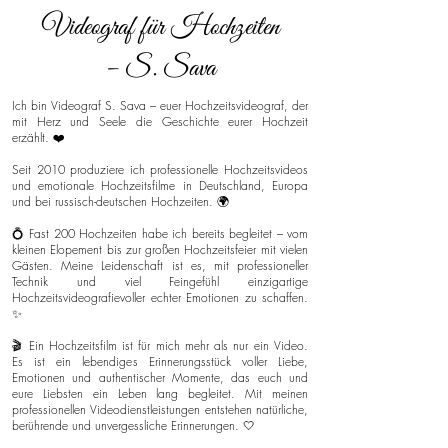
Videograf für Hochzeiten
– S. Sava
Ich bin Videograf S. Sava – euer Hochzeitsvideograf, der
mit Herz und Seele die Geschichte eurer Hochzeit
erzählt. ❤️
Seit 2010 produziere ich professionelle Hochzeitsvideos
und emotionale Hochzeitsfilme in Deutschland, Europa
und bei russisch-deutschen Hochzeiten. 🌍
💍 Fast 200 Hochzeiten habe ich bereits begleitet – vom
kleinen Elopement bis zur großen Hochzeitsfeier mit vielen
Gästen. Meine Leidenschaft ist es, mit professioneller
Technik und viel Feingefühl einzigartige
Hochzeitsvideografievoller echter Emotionen zu schaffen.
✨
🎬 Ein Hochzeitsfilm ist für mich mehr als nur ein Video.
Es ist ein lebendiges Erinnerungsstück voller Liebe,
Emotionen und authentischer Momente, das euch und
eure Liebsten ein Leben lang begleitet. Mit meinen
professionellen Videodienstleistungen entstehen natürliche,
berührende und unvergessliche Erinnerungen. 🤍