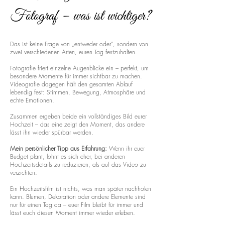
Fotograf – was ist wichtiger?
Das ist keine Frage von „entweder oder“, sondern von
zwei verschiedenen Arten, euren Tag festzuhalten.
Fotografie friert einzelne Augenblicke ein – perfekt, um
besondere Momente für immer sichtbar zu machen.
Videografie dagegen hält den gesamten Ablauf
lebendig fest: Stimmen, Bewegung, Atmosphäre und
echte Emotionen.
Zusammen ergeben beide ein vollständiges Bild eurer
Hochzeit – das eine zeigt den Moment, das andere
lässt ihn wieder spürbar werden.
Mein persönlicher Tipp aus Erfahrung:
Wenn ihr euer
Budget plant, lohnt es sich eher, bei anderen
Hochzeitsdetails zu reduzieren, als auf das Video zu
verzichten.
Ein Hochzeitsfilm ist nichts, was man später nachholen
kann. Blumen, Dekoration oder andere Elemente sind
nur für einen Tag da – euer Film bleibt für immer und
lässt euch diesen Moment immer wieder erleben.