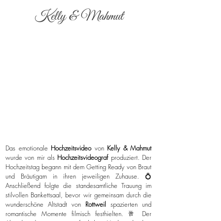
Kelly & Mahmut
Das emotionale
Hochzeitsvideo
von
Kelly & Mahmut
wurde von mir als
Hochzeitsvideograf
produziert. Der
Hochzeitstag begann mit dem Getting Ready von Braut
und Bräutigam in ihren jeweiligen Zuhause. 💍
Anschließend folgte die standesamtliche Trauung im
stilvollen Bankettsaal, bevor wir gemeinsam durch die
wunderschöne Altstadt von
Rottweil
spazierten und
romantische Momente filmisch festhielten. 🥂 Der