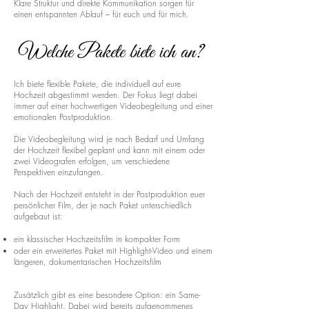
Klare Struktur und direkte Kommunikation sorgen für
einen entspannten Ablauf – für euch und für mich.
Welche Pakete biete ich an?
Ich biete flexible Pakete, die individuell auf eure
Hochzeit abgestimmt werden. Der Fokus liegt dabei
immer auf einer hochwertigen Videobegleitung und einer
emotionalen Postproduktion.
Die Videobegleitung wird je nach Bedarf und Umfang
der Hochzeit flexibel geplant und kann mit einem oder
zwei Videografen erfolgen, um verschiedene
Perspektiven einzufangen.
Nach der Hochzeit entsteht in der Postproduktion euer
persönlicher Film, der je nach Paket unterschiedlich
aufgebaut ist:
ein klassischer Hochzeitsfilm in kompakter Form
oder ein erweitertes Paket mit Highlight-Video und einem
längeren, dokumentarischen Hochzeitsfilm
Zusätzlich gibt es eine besondere Option: ein Same-
Day Highlight. Dabei wird bereits aufgenommenes