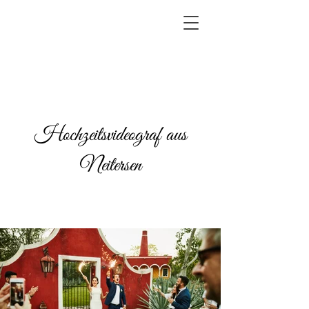
Hochzeitsvideograf aus
Neitersen