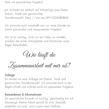
Paar ein persönliches Angebot.
👉 Schreibt mir einfach auf WhatsApp eure Daten:
Datum, Stadt und gewünschte
Stundenanzahl:
https://wa.me/4915226080845
Ich antworte euch innerhalb von ca. einer Stunde mit
einem passenden und transparenten Angebot.
Mir ist es wichtig, nicht nur ein Video zu erstellen,
sondern die echte Atmosphäre und Emotionen eures
Tages festzuhalten.
Wie läuft die
Zusammenarbeit mit mir ab?
Anfrage
Ihr sendet mir eure Anfrage mit Datum, Stadt und
gewünschter Stundenanzahl. Ich antworte euch in der
Regel schnell und schicke euch ein passendes Angebot.
Kennenlernen & Informationen
Ein persönlicher Kontakt ist wichtig, gleichzeitig bin ich
überzeugt: Meine Arbeit spricht für sich. Deshalb
empfehle ich euch, euch zuerst mein Portfolio