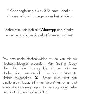
* Videobegleitung bis zu 3 Stunden, ideal für
standesamtliche Trauungen oder kleine Feiern.
Schreibt mir einfach auf
WhatsApp
und erhaltet
ein unverbindliches Angebot für eure Hochzeit.
Das emotionale Hochzeitsvideo wurde von mir als
Hochzeitsvideograf produziert. Vom Getting Ready
über die freie Trauung bis hin zur stilvollen
Hochzeitsfeier wurden alle besonderen Momente
filmisch festgehalten. 💒 Schaut euch jetzt den
emotionalen Hochzeitsfilm von Vera & Patrick an und
erlebt diesen einzigartigen Hochzeitstag voller Liebe
und Emotionen noch einmal mit. ✨