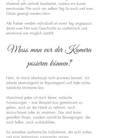
Material sehr zeitnah bearbeitet, sodass ein kurzer
emotionaler Film noch am selben Tag für euch und eure
Gäste gezeigt werden kann.
Alle Pakete werden individuell an euren Tag angepasst,
damit euer Film eure Geschichte so authentisch und
emotional wie möglich erzählt.
Muss man vor der Kamera
posieren können?
Nein, ihr müsst überhaupt nicht posieren können. Ich
arbeite überwiegend im Reportagestil und halte echte,
natürliche Momente fest.
Manchmal gebe ich euch kleine, einfache
Anweisungen – zum Beispiel kurz gemeinsam zu
gehen, euch an die Hand zu nehmen, euch
anzuschauen oder zu umarmen. Das sind keine
gestellten Posen, sondern natürliche Bewegungen, die
euch helfen, euch wohlzufühlen.
So entstehen authentische Aufnahmen, die echt wirken
und eure Verbindung zueinander zeigen