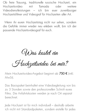
Ob freie Trauung, traditionelle russische Hochzeit, ein
Hochzeitsvideo mit Tamada oder weitere
Videodienstleistungen – ich bin euer zuverlässiger
Hochzeitsfilmer und Videograf für Hochzeiten aller Art.
Wenn ihr euren Hochzeitstag nicht nur sehen, sondern
die Gefühle immer wieder neu erleben wollt, bin ich der
passende Hochzeitsvideograf für euch.
Was kostet ein
Hochzeitsvideo bei mir?
Mein Hochzeitsvideo-Angebot beginnt ab
750 €
(inkl.
MwSt).
Das Basispaket beinhaltet eine Videobegleitung von bis
zu 3 Stunden sowie den professionellen Schnitt eures
Films. Die Anfahrtskosten werden je nach Ort separat
berechnet.
Jede Hochzeit ist für mich individuell – deshalb arbeite
ich nicht mit Standardpaketen, sondern erstelle für jedes