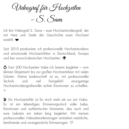
Videograf für Hochzeiten
– S. Sava
Ich bin Videograf S. Sava – euer Hochzeitsvideograf, der
mit Herz und Seele die Geschichte eurer Hochzeit
erzählt. ❤️
Seit 2010 produziere ich professionelle Hochzeitsvideos
und emotionale Hochzeitsfilme in Deutschland, Europa
und bei russisch-deutschen Hochzeiten. 🌍
💍 Fast 200 Hochzeiten habe ich bereits begleitet – vom
kleinen Elopement bis zur großen Hochzeitsfeier mit vielen
Gästen. Meine Leidenschaft ist es, mit professioneller
Technik und viel Feingefühl einzigartige
Hochzeitsvideografievoller echter Emotionen zu schaffen.
✨
🎬 Ein Hochzeitsfilm ist für mich mehr als nur ein Video.
Es ist ein lebendiges Erinnerungsstück voller Liebe,
Emotionen und authentischer Momente, das euch und
eure Liebsten ein Leben lang begleitet. Mit meinen
professionellen Videodienstleistungen entstehen natürliche,
berührende und unvergessliche Erinnerungen. 🤍