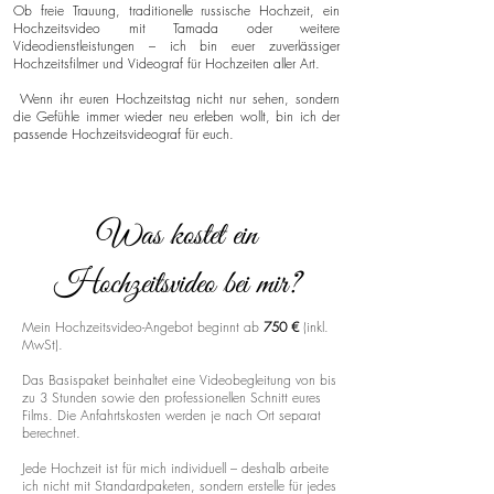
Ob freie Trauung, traditionelle russische Hochzeit, ein
Hochzeitsvideo mit Tamada oder weitere
Videodienstleistungen – ich bin euer zuverlässiger
Hochzeitsfilmer und Videograf für Hochzeiten aller Art.
Wenn ihr euren Hochzeitstag nicht nur sehen, sondern
die Gefühle immer wieder neu erleben wollt, bin ich der
passende Hochzeitsvideograf für euch.
Was kostet ein
Hochzeitsvideo bei mir?
Mein Hochzeitsvideo-Angebot beginnt ab
750 €
(inkl.
MwSt).
Das Basispaket beinhaltet eine Videobegleitung von bis
zu 3 Stunden sowie den professionellen Schnitt eures
Films. Die Anfahrtskosten werden je nach Ort separat
berechnet.
Jede Hochzeit ist für mich individuell – deshalb arbeite
ich nicht mit Standardpaketen, sondern erstelle für jedes