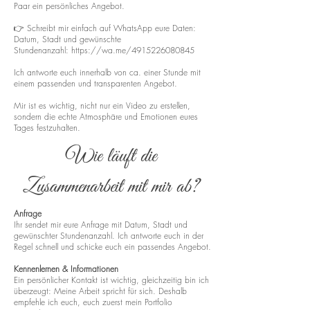
Paar ein persönliches Angebot.
👉 Schreibt mir einfach auf WhatsApp eure Daten:
Datum, Stadt und gewünschte
Stundenanzahl:
https://wa.me/4915226080845
Ich antworte euch innerhalb von ca. einer Stunde mit
einem passenden und transparenten Angebot.
Mir ist es wichtig, nicht nur ein Video zu erstellen,
sondern die echte Atmosphäre und Emotionen eures
Tages festzuhalten.
Wie läuft die
Zusammenarbeit mit mir ab?
Anfrage
Ihr sendet mir eure Anfrage mit Datum, Stadt und
gewünschter Stundenanzahl. Ich antworte euch in der
Regel schnell und schicke euch ein passendes Angebot.
Kennenlernen & Informationen
Ein persönlicher Kontakt ist wichtig, gleichzeitig bin ich
überzeugt: Meine Arbeit spricht für sich. Deshalb
empfehle ich euch, euch zuerst mein Portfolio