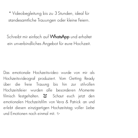
* Videobegleitung bis zu 3 Stunden, ideal für
standesamtliche Trauungen oder kleine Feiern.
Schreibt mir einfach auf
WhatsApp
und erhaltet
ein unverbindliches Angebot für eure Hochzeit.
Das emotionale Hochzeitsvideo wurde von mir als
Hochzeitsvideograf produziert. Vom Getting Ready
über die freie Trauung bis hin zur stilvollen
Hochzeitsfeier wurden alle besonderen Momente
filmisch festgehalten. 💒 Schaut euch jetzt den
emotionalen Hochzeitsfilm von Vera & Patrick an und
erlebt diesen einzigartigen Hochzeitstag voller Liebe
und Emotionen noch einmal mit. ✨