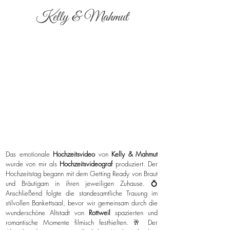
Kelly & Mahmut
Das emotionale
Hochzeitsvideo
von
Kelly & Mahmut
wurde von mir als
Hochzeitsvideograf
produziert. Der
Hochzeitstag begann mit dem Getting Ready von Braut
und Bräutigam in ihren jeweiligen Zuhause. 💍
Anschließend folgte die standesamtliche Trauung im
stilvollen Bankettsaal, bevor wir gemeinsam durch die
wunderschöne Altstadt von
Rottweil
spazierten und
romantische Momente filmisch festhielten. 🥂 Der