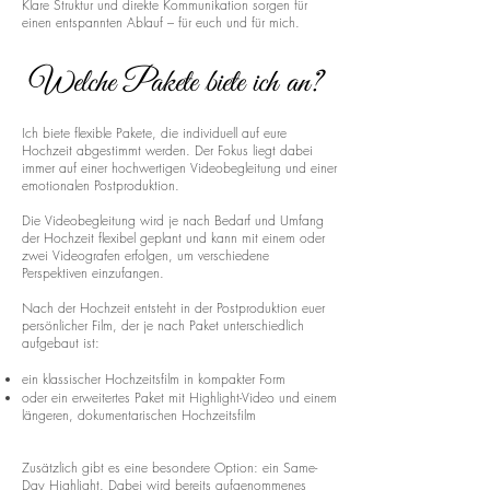
Klare Struktur und direkte Kommunikation sorgen für
einen entspannten Ablauf – für euch und für mich.
Welche Pakete biete ich an?
Ich biete flexible Pakete, die individuell auf eure
Hochzeit abgestimmt werden. Der Fokus liegt dabei
immer auf einer hochwertigen Videobegleitung und einer
emotionalen Postproduktion.
Die Videobegleitung wird je nach Bedarf und Umfang
der Hochzeit flexibel geplant und kann mit einem oder
zwei Videografen erfolgen, um verschiedene
Perspektiven einzufangen.
Nach der Hochzeit entsteht in der Postproduktion euer
persönlicher Film, der je nach Paket unterschiedlich
aufgebaut ist:
ein klassischer Hochzeitsfilm in kompakter Form
oder ein erweitertes Paket mit Highlight-Video und einem
längeren, dokumentarischen Hochzeitsfilm
Zusätzlich gibt es eine besondere Option: ein Same-
Day Highlight. Dabei wird bereits aufgenommenes