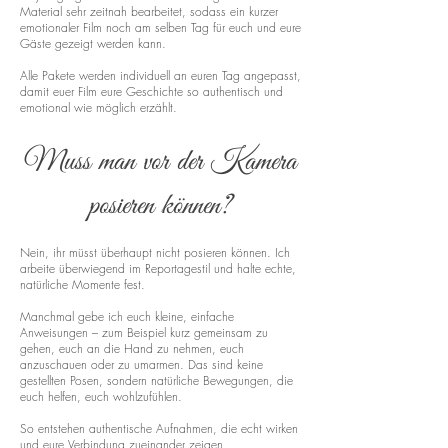
Material sehr zeitnah bearbeitet, sodass ein kurzer
emotionaler Film noch am selben Tag für euch und eure
Gäste gezeigt werden kann.
Alle Pakete werden individuell an euren Tag angepasst,
damit euer Film eure Geschichte so authentisch und
emotional wie möglich erzählt.
Muss man vor der Kamera
posieren können?
Nein, ihr müsst überhaupt nicht posieren können. Ich
arbeite überwiegend im Reportagestil und halte echte,
natürliche Momente fest.
Manchmal gebe ich euch kleine, einfache
Anweisungen – zum Beispiel kurz gemeinsam zu
gehen, euch an die Hand zu nehmen, euch
anzuschauen oder zu umarmen. Das sind keine
gestellten Posen, sondern natürliche Bewegungen, die
euch helfen, euch wohlzufühlen.
So entstehen authentische Aufnahmen, die echt wirken
und eure Verbindung zueinander zeigen