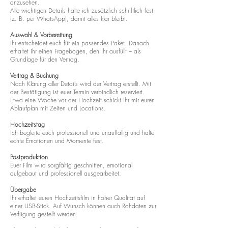
anzusehen.
Alle wichtigen Details halte ich zusätzlich schriftlich fest
(z. B. per WhatsApp), damit alles klar bleibt.
Auswahl & Vorbereitung
Ihr entscheidet euch für ein passendes Paket. Danach
erhaltet ihr einen Fragebogen, den ihr ausfüllt – als
Grundlage für den Vertrag.
Vertrag & Buchung
Nach Klärung aller Details wird der Vertrag erstellt. Mit
der Bestätigung ist euer Termin verbindlich reserviert.
Etwa eine Woche vor der Hochzeit schickt ihr mir euren
Ablaufplan mit Zeiten und Locations.
Hochzeitstag
Ich begleite euch professionell und unauffällig und halte
echte Emotionen und Momente fest.
Postproduktion
Euer Film wird sorgfältig geschnitten, emotional
aufgebaut und professionell ausgearbeitet.
Übergabe
Ihr erhaltet euren Hochzeitsfilm in hoher Qualität auf
einer USB-Stick. Auf Wunsch können auch Rohdaten zur
Verfügung gestellt werden.