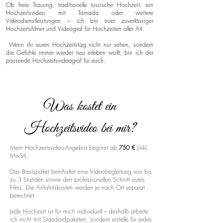
Ob freie Trauung, traditionelle russische Hochzeit, ein
Hochzeitsvideo mit Tamada oder weitere
Videodienstleistungen – ich bin euer zuverlässiger
Hochzeitsfilmer und Videograf für Hochzeiten aller Art.
Wenn ihr euren Hochzeitstag nicht nur sehen, sondern
die Gefühle immer wieder neu erleben wollt, bin ich der
passende Hochzeitsvideograf für euch.
Was kostet ein
Hochzeitsvideo bei mir?
Mein Hochzeitsvideo-Angebot beginnt ab
750 €
(inkl.
MwSt).
Das Basispaket beinhaltet eine Videobegleitung von bis
zu 3 Stunden sowie den professionellen Schnitt eures
Films. Die Anfahrtskosten werden je nach Ort separat
berechnet.
Jede Hochzeit ist für mich individuell – deshalb arbeite
ich nicht mit Standardpaketen, sondern erstelle für jedes