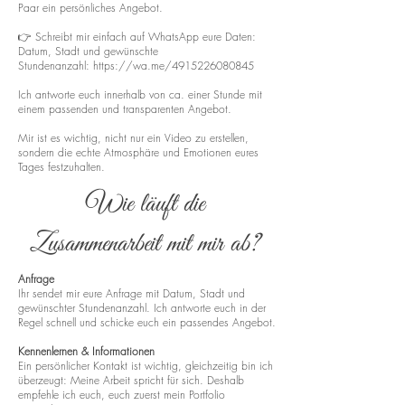
Paar ein persönliches Angebot.
👉 Schreibt mir einfach auf WhatsApp eure Daten:
Datum, Stadt und gewünschte
Stundenanzahl:
https://wa.me/4915226080845
Ich antworte euch innerhalb von ca. einer Stunde mit
einem passenden und transparenten Angebot.
Mir ist es wichtig, nicht nur ein Video zu erstellen,
sondern die echte Atmosphäre und Emotionen eures
Tages festzuhalten.
Wie läuft die
Zusammenarbeit mit mir ab?
Anfrage
Ihr sendet mir eure Anfrage mit Datum, Stadt und
gewünschter Stundenanzahl. Ich antworte euch in der
Regel schnell und schicke euch ein passendes Angebot.
Kennenlernen & Informationen
Ein persönlicher Kontakt ist wichtig, gleichzeitig bin ich
überzeugt: Meine Arbeit spricht für sich. Deshalb
empfehle ich euch, euch zuerst mein Portfolio