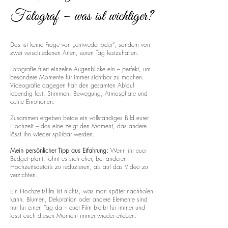
Fotograf – was ist wichtiger?
Das ist keine Frage von „entweder oder“, sondern von
zwei verschiedenen Arten, euren Tag festzuhalten.
Fotografie friert einzelne Augenblicke ein – perfekt, um
besondere Momente für immer sichtbar zu machen.
Videografie dagegen hält den gesamten Ablauf
lebendig fest: Stimmen, Bewegung, Atmosphäre und
echte Emotionen.
Zusammen ergeben beide ein vollständiges Bild eurer
Hochzeit – das eine zeigt den Moment, das andere
lässt ihn wieder spürbar werden.
Mein persönlicher Tipp aus Erfahrung:
Wenn ihr euer
Budget plant, lohnt es sich eher, bei anderen
Hochzeitsdetails zu reduzieren, als auf das Video zu
verzichten.
Ein Hochzeitsfilm ist nichts, was man später nachholen
kann. Blumen, Dekoration oder andere Elemente sind
nur für einen Tag da – euer Film bleibt für immer und
lässt euch diesen Moment immer wieder erleben.