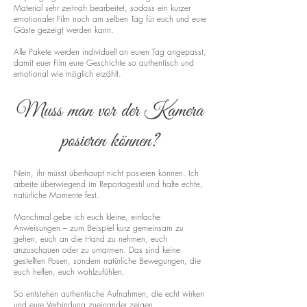
Material sehr zeitnah bearbeitet, sodass ein kurzer
emotionaler Film noch am selben Tag für euch und eure
Gäste gezeigt werden kann.
Alle Pakete werden individuell an euren Tag angepasst,
damit euer Film eure Geschichte so authentisch und
emotional wie möglich erzählt.
Muss man vor der Kamera
posieren können?
Nein, ihr müsst überhaupt nicht posieren können. Ich
arbeite überwiegend im Reportagestil und halte echte,
natürliche Momente fest.
Manchmal gebe ich euch kleine, einfache
Anweisungen – zum Beispiel kurz gemeinsam zu
gehen, euch an die Hand zu nehmen, euch
anzuschauen oder zu umarmen. Das sind keine
gestellten Posen, sondern natürliche Bewegungen, die
euch helfen, euch wohlzufühlen.
So entstehen authentische Aufnahmen, die echt wirken
und eure Verbindung zueinander zeigen