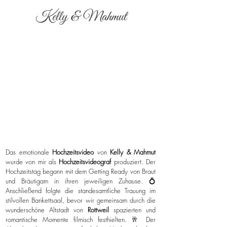
Kelly & Mahmut
Das emotionale
Hochzeitsvideo
von
Kelly & Mahmut
wurde von mir als
Hochzeitsvideograf
produziert. Der
Hochzeitstag begann mit dem Getting Ready von Braut
und Bräutigam in ihren jeweiligen Zuhause. 💍
Anschließend folgte die standesamtliche Trauung im
stilvollen Bankettsaal, bevor wir gemeinsam durch die
wunderschöne Altstadt von
Rottweil
spazierten und
romantische Momente filmisch festhielten. 🥂 Der