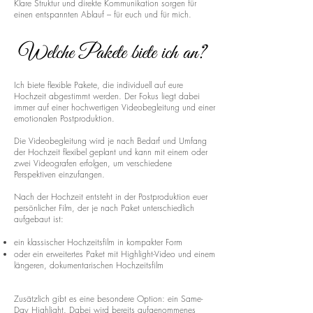
Klare Struktur und direkte Kommunikation sorgen für
einen entspannten Ablauf – für euch und für mich.
Welche Pakete biete ich an?
Ich biete flexible Pakete, die individuell auf eure
Hochzeit abgestimmt werden. Der Fokus liegt dabei
immer auf einer hochwertigen Videobegleitung und einer
emotionalen Postproduktion.
Die Videobegleitung wird je nach Bedarf und Umfang
der Hochzeit flexibel geplant und kann mit einem oder
zwei Videografen erfolgen, um verschiedene
Perspektiven einzufangen.
Nach der Hochzeit entsteht in der Postproduktion euer
persönlicher Film, der je nach Paket unterschiedlich
aufgebaut ist:
ein klassischer Hochzeitsfilm in kompakter Form
oder ein erweitertes Paket mit Highlight-Video und einem
längeren, dokumentarischen Hochzeitsfilm
Zusätzlich gibt es eine besondere Option: ein Same-
Day Highlight. Dabei wird bereits aufgenommenes