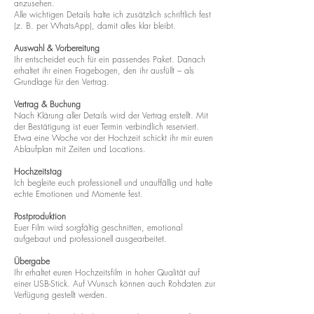
anzusehen.
Alle wichtigen Details halte ich zusätzlich schriftlich fest
(z. B. per WhatsApp), damit alles klar bleibt.
Auswahl & Vorbereitung
Ihr entscheidet euch für ein passendes Paket. Danach
erhaltet ihr einen Fragebogen, den ihr ausfüllt – als
Grundlage für den Vertrag.
Vertrag & Buchung
Nach Klärung aller Details wird der Vertrag erstellt. Mit
der Bestätigung ist euer Termin verbindlich reserviert.
Etwa eine Woche vor der Hochzeit schickt ihr mir euren
Ablaufplan mit Zeiten und Locations.
Hochzeitstag
Ich begleite euch professionell und unauffällig und halte
echte Emotionen und Momente fest.
Postproduktion
Euer Film wird sorgfältig geschnitten, emotional
aufgebaut und professionell ausgearbeitet.
Übergabe
Ihr erhaltet euren Hochzeitsfilm in hoher Qualität auf
einer USB-Stick. Auf Wunsch können auch Rohdaten zur
Verfügung gestellt werden.