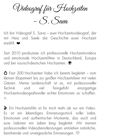
Videograf für Hochzeiten
– S. Sava
Ich bin Videograf S. Sava – euer Hochzeitsvideograf, der
mit Herz und Seele die Geschichte eurer Hochzeit
erzählt. ❤️
Seit 2010 produziere ich professionelle Hochzeitsvideos
und emotionale Hochzeitsfilme in Deutschland, Europa
und bei russisch-deutschen Hochzeiten. 🌍
💍 Fast 200 Hochzeiten habe ich bereits begleitet – vom
kleinen Elopement bis zur großen Hochzeitsfeier mit vielen
Gästen. Meine Leidenschaft ist es, mit professioneller
Technik und viel Feingefühl einzigartige
Hochzeitsvideografievoller echter Emotionen zu schaffen.
✨
🎬 Ein Hochzeitsfilm ist für mich mehr als nur ein Video.
Es ist ein lebendiges Erinnerungsstück voller Liebe,
Emotionen und authentischer Momente, das euch und
eure Liebsten ein Leben lang begleitet. Mit meinen
professionellen Videodienstleistungen entstehen natürliche,
berührende und unvergessliche Erinnerungen. 🤍