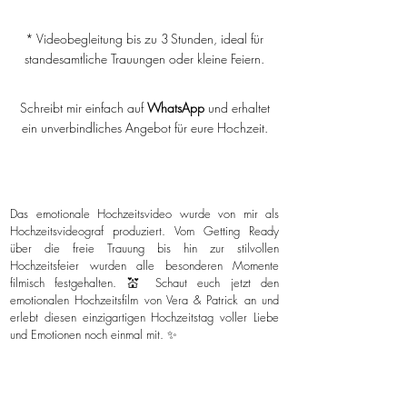
* Videobegleitung bis zu 3 Stunden, ideal für
standesamtliche Trauungen oder kleine Feiern.
Schreibt mir einfach auf
WhatsApp
und erhaltet
ein unverbindliches Angebot für eure Hochzeit.
Das emotionale Hochzeitsvideo wurde von mir als
Hochzeitsvideograf produziert. Vom Getting Ready
über die freie Trauung bis hin zur stilvollen
Hochzeitsfeier wurden alle besonderen Momente
filmisch festgehalten. 💒 Schaut euch jetzt den
emotionalen Hochzeitsfilm von Vera & Patrick an und
erlebt diesen einzigartigen Hochzeitstag voller Liebe
und Emotionen noch einmal mit. ✨