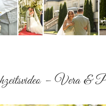
eitsvideo – Vera & P