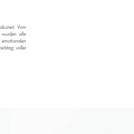
duziert. Vom
r wurden alle
 emotionalen
itstag voller