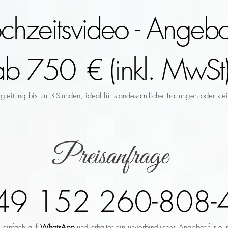
hzeitsvideo - Angebo
ab 750 € (inkl. MwSt)
leitung bis zu 3 Stunden, ideal für standesamtliche Trauungen oder klei
Preisanfrage
49 152 260-808-
r einfach auf
WhatsApp
und erhaltet ein unverbindliches Angebot für eu