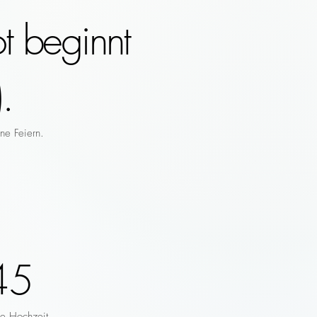
t beginnt
.
ne Feiern.
45
re Hochzeit.