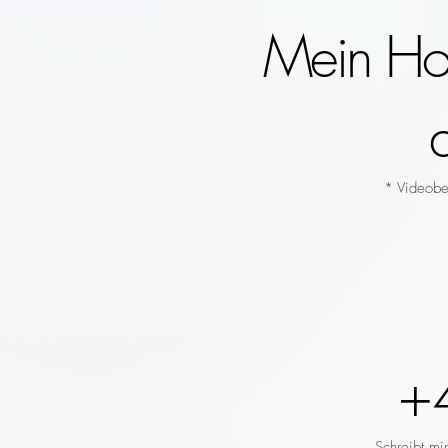
Mein Hoc
* Videobeg
+
Schreibt mi