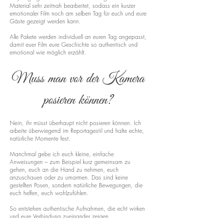
Material sehr zeitnah bearbeitet, sodass ein kurzer
emotionaler Film noch am selben Tag für euch und eure
Gäste gezeigt werden kann.
Alle Pakete werden individuell an euren Tag angepasst,
damit euer Film eure Geschichte so authentisch und
emotional wie möglich erzählt.
Muss man vor der Kamera
posieren können?
Nein, ihr müsst überhaupt nicht posieren können. Ich
arbeite überwiegend im Reportagestil und halte echte,
natürliche Momente fest.
Manchmal gebe ich euch kleine, einfache
Anweisungen – zum Beispiel kurz gemeinsam zu
gehen, euch an die Hand zu nehmen, euch
anzuschauen oder zu umarmen. Das sind keine
gestellten Posen, sondern natürliche Bewegungen, die
euch helfen, euch wohlzufühlen.
So entstehen authentische Aufnahmen, die echt wirken
und eure Verbindung zueinander zeigen