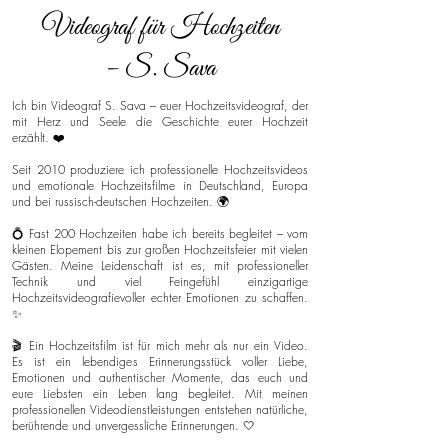
Videograf für Hochzeiten
– S. Sava
Ich bin Videograf S. Sava – euer Hochzeitsvideograf, der
mit Herz und Seele die Geschichte eurer Hochzeit
erzählt. ❤️
Seit 2010 produziere ich professionelle Hochzeitsvideos
und emotionale Hochzeitsfilme in Deutschland, Europa
und bei russisch-deutschen Hochzeiten. 🌍
💍 Fast 200 Hochzeiten habe ich bereits begleitet – vom
kleinen Elopement bis zur großen Hochzeitsfeier mit vielen
Gästen. Meine Leidenschaft ist es, mit professioneller
Technik und viel Feingefühl einzigartige
Hochzeitsvideografievoller echter Emotionen zu schaffen.
✨
🎬 Ein Hochzeitsfilm ist für mich mehr als nur ein Video.
Es ist ein lebendiges Erinnerungsstück voller Liebe,
Emotionen und authentischer Momente, das euch und
eure Liebsten ein Leben lang begleitet. Mit meinen
professionellen Videodienstleistungen entstehen natürliche,
berührende und unvergessliche Erinnerungen. 🤍