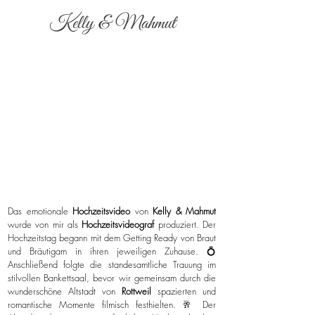
Kelly & Mahmut
Das emotionale
Hochzeitsvideo
von
Kelly & Mahmut
wurde von mir als
Hochzeitsvideograf
produziert. Der
Hochzeitstag begann mit dem Getting Ready von Braut
und Bräutigam in ihren jeweiligen Zuhause. 💍
Anschließend folgte die standesamtliche Trauung im
stilvollen Bankettsaal, bevor wir gemeinsam durch die
wunderschöne Altstadt von
Rottweil
spazierten und
romantische Momente filmisch festhielten. 🥂 Der