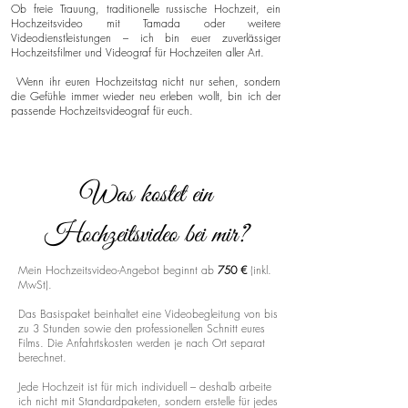
Ob freie Trauung, traditionelle russische Hochzeit, ein
Hochzeitsvideo mit Tamada oder weitere
Videodienstleistungen – ich bin euer zuverlässiger
Hochzeitsfilmer und Videograf für Hochzeiten aller Art.
Wenn ihr euren Hochzeitstag nicht nur sehen, sondern
die Gefühle immer wieder neu erleben wollt, bin ich der
passende Hochzeitsvideograf für euch.
Was kostet ein
Hochzeitsvideo bei mir?
Mein Hochzeitsvideo-Angebot beginnt ab
750 €
(inkl.
MwSt).
Das Basispaket beinhaltet eine Videobegleitung von bis
zu 3 Stunden sowie den professionellen Schnitt eures
Films. Die Anfahrtskosten werden je nach Ort separat
berechnet.
Jede Hochzeit ist für mich individuell – deshalb arbeite
ich nicht mit Standardpaketen, sondern erstelle für jedes