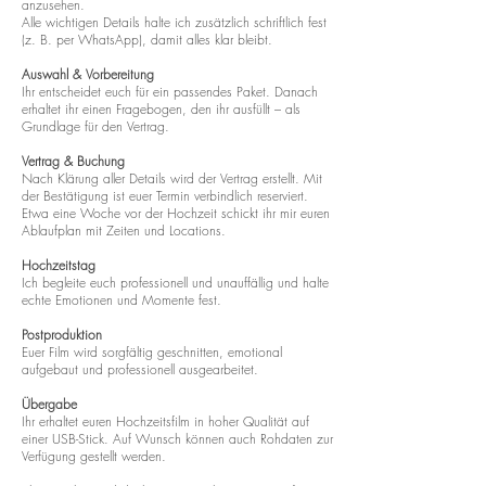
anzusehen.
Alle wichtigen Details halte ich zusätzlich schriftlich fest
(z. B. per WhatsApp), damit alles klar bleibt.
Auswahl & Vorbereitung
Ihr entscheidet euch für ein passendes Paket. Danach
erhaltet ihr einen Fragebogen, den ihr ausfüllt – als
Grundlage für den Vertrag.
Vertrag & Buchung
Nach Klärung aller Details wird der Vertrag erstellt. Mit
der Bestätigung ist euer Termin verbindlich reserviert.
Etwa eine Woche vor der Hochzeit schickt ihr mir euren
Ablaufplan mit Zeiten und Locations.
Hochzeitstag
Ich begleite euch professionell und unauffällig und halte
echte Emotionen und Momente fest.
Postproduktion
Euer Film wird sorgfältig geschnitten, emotional
aufgebaut und professionell ausgearbeitet.
Übergabe
Ihr erhaltet euren Hochzeitsfilm in hoher Qualität auf
einer USB-Stick. Auf Wunsch können auch Rohdaten zur
Verfügung gestellt werden.