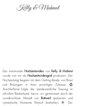
Kelly & Mahmut
Das emotionale
Hochzeitsvideo
von
Kelly & Mahmut
wurde von mir als
Hochzeitsvideograf
produziert. Der
Hochzeitstag begann mit dem Getting Ready von Braut
und Bräutigam in ihren jeweiligen Zuhause. 💍
Anschließend folgte die standesamtliche Trauung im
stilvollen Bankettsaal, bevor wir gemeinsam durch die
wunderschöne Altstadt von
Rottweil
spazierten und
romantische Momente filmisch festhielten. 🥂 Der