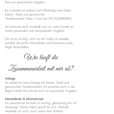
Paar ein persönliches Angebot.
👉 Schreibt mir einfach auf WhatsApp eure Daten:
Datum, Stadt und gewünschte
Stundenanzahl:
https://wa.me/4915226080845
Ich antworte euch innerhalb von ca. einer Stunde mit
einem passenden und transparenten Angebot.
Mir ist es wichtig, nicht nur ein Video zu erstellen,
sondern die echte Atmosphäre und Emotionen eures
Tages festzuhalten.
Wie läuft die
Zusammenarbeit mit mir ab?
Anfrage
Ihr sendet mir eure Anfrage mit Datum, Stadt und
gewünschter Stundenanzahl. Ich antworte euch in der
Regel schnell und schicke euch ein passendes Angebot.
Kennenlernen & Informationen
Ein persönlicher Kontakt ist wichtig, gleichzeitig bin ich
überzeugt: Meine Arbeit spricht für sich. Deshalb
empfehle ich euch, euch zuerst mein Portfolio