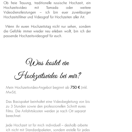
Ob freie Trauung, traditionelle russische Hochzeit, ein
Hochzeitsvideo mit Tamada oder weitere
Videodienstleistungen – ich bin euer zuverlässiger
Hochzeitsfilmer und Videograf für Hochzeiten aller Art.
Wenn ihr euren Hochzeitstag nicht nur sehen, sondern
die Gefühle immer wieder neu erleben wollt, bin ich der
passende Hochzeitsvideograf für euch.
Was kostet ein
Hochzeitsvideo bei mir?
Mein Hochzeitsvideo-Angebot beginnt ab
750 €
(inkl.
MwSt).
Das Basispaket beinhaltet eine Videobegleitung von bis
zu 3 Stunden sowie den professionellen Schnitt eures
Films. Die Anfahrtskosten werden je nach Ort separat
berechnet.
Jede Hochzeit ist für mich individuell – deshalb arbeite
ich nicht mit Standardpaketen, sondern erstelle für jedes