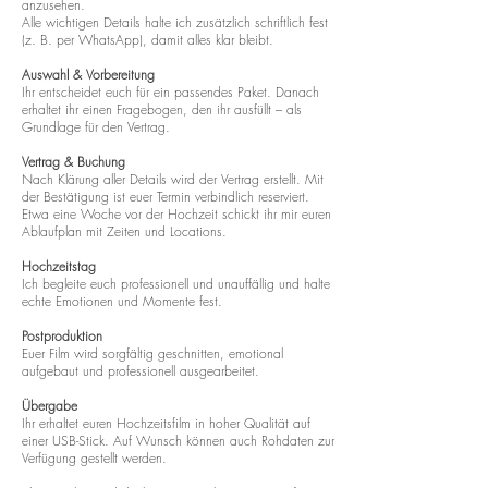
anzusehen.
Alle wichtigen Details halte ich zusätzlich schriftlich fest
(z. B. per WhatsApp), damit alles klar bleibt.
Auswahl & Vorbereitung
Ihr entscheidet euch für ein passendes Paket. Danach
erhaltet ihr einen Fragebogen, den ihr ausfüllt – als
Grundlage für den Vertrag.
Vertrag & Buchung
Nach Klärung aller Details wird der Vertrag erstellt. Mit
der Bestätigung ist euer Termin verbindlich reserviert.
Etwa eine Woche vor der Hochzeit schickt ihr mir euren
Ablaufplan mit Zeiten und Locations.
Hochzeitstag
Ich begleite euch professionell und unauffällig und halte
echte Emotionen und Momente fest.
Postproduktion
Euer Film wird sorgfältig geschnitten, emotional
aufgebaut und professionell ausgearbeitet.
Übergabe
Ihr erhaltet euren Hochzeitsfilm in hoher Qualität auf
einer USB-Stick. Auf Wunsch können auch Rohdaten zur
Verfügung gestellt werden.