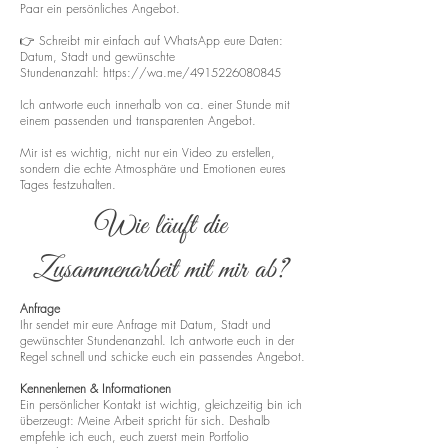
Paar ein persönliches Angebot.
👉 Schreibt mir einfach auf WhatsApp eure Daten:
Datum, Stadt und gewünschte
Stundenanzahl:
https://wa.me/4915226080845
Ich antworte euch innerhalb von ca. einer Stunde mit
einem passenden und transparenten Angebot.
Mir ist es wichtig, nicht nur ein Video zu erstellen,
sondern die echte Atmosphäre und Emotionen eures
Tages festzuhalten.
Wie läuft die
Zusammenarbeit mit mir ab?
Anfrage
Ihr sendet mir eure Anfrage mit Datum, Stadt und
gewünschter Stundenanzahl. Ich antworte euch in der
Regel schnell und schicke euch ein passendes Angebot.
Kennenlernen & Informationen
Ein persönlicher Kontakt ist wichtig, gleichzeitig bin ich
überzeugt: Meine Arbeit spricht für sich. Deshalb
empfehle ich euch, euch zuerst mein Portfolio