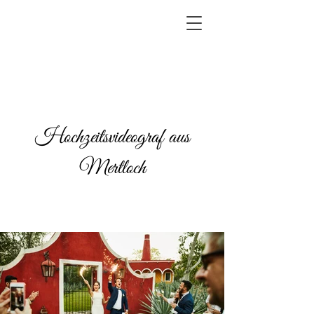
Hochzeitsvideograf aus
Mertloch