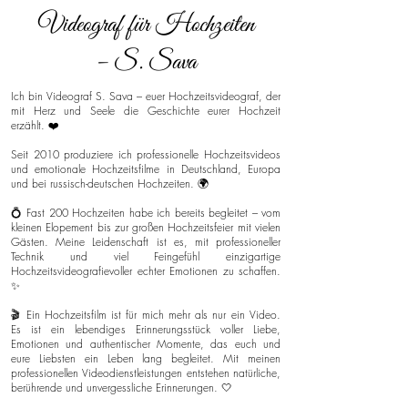
Videograf für Hochzeiten
– S. Sava
Ich bin Videograf S. Sava – euer Hochzeitsvideograf, der
mit Herz und Seele die Geschichte eurer Hochzeit
erzählt. ❤️
Seit 2010 produziere ich professionelle Hochzeitsvideos
und emotionale Hochzeitsfilme in Deutschland, Europa
und bei russisch-deutschen Hochzeiten. 🌍
💍 Fast 200 Hochzeiten habe ich bereits begleitet – vom
kleinen Elopement bis zur großen Hochzeitsfeier mit vielen
Gästen. Meine Leidenschaft ist es, mit professioneller
Technik und viel Feingefühl einzigartige
Hochzeitsvideografievoller echter Emotionen zu schaffen.
✨
🎬 Ein Hochzeitsfilm ist für mich mehr als nur ein Video.
Es ist ein lebendiges Erinnerungsstück voller Liebe,
Emotionen und authentischer Momente, das euch und
eure Liebsten ein Leben lang begleitet. Mit meinen
professionellen Videodienstleistungen entstehen natürliche,
berührende und unvergessliche Erinnerungen. 🤍