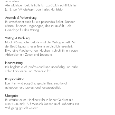
anzusehen.
Alle wichtigen Details halte ich zusätzlich schriftlich fest
(z. B. per WhatsApp), damit alles klar bleibt.
Auswahl & Vorbereitung
Ihr entscheidet euch für ein passendes Paket. Danach
erhaltet ihr einen Fragebogen, den ihr ausfüllt – als
Grundlage für den Vertrag.
Vertrag & Buchung
Nach Klärung aller Details wird der Vertrag erstellt. Mit
der Bestätigung ist euer Termin verbindlich reserviert.
Etwa eine Woche vor der Hochzeit schickt ihr mir euren
Ablaufplan mit Zeiten und Locations.
Hochzeitstag
Ich begleite euch professionell und unauffällig und halte
echte Emotionen und Momente fest.
Postproduktion
Euer Film wird sorgfältig geschnitten, emotional
aufgebaut und professionell ausgearbeitet.
Übergabe
Ihr erhaltet euren Hochzeitsfilm in hoher Qualität auf
einer USB-Stick. Auf Wunsch können auch Rohdaten zur
Verfügung gestellt werden.