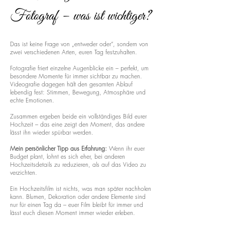
Fotograf – was ist wichtiger?
Das ist keine Frage von „entweder oder“, sondern von
zwei verschiedenen Arten, euren Tag festzuhalten.
Fotografie friert einzelne Augenblicke ein – perfekt, um
besondere Momente für immer sichtbar zu machen.
Videografie dagegen hält den gesamten Ablauf
lebendig fest: Stimmen, Bewegung, Atmosphäre und
echte Emotionen.
Zusammen ergeben beide ein vollständiges Bild eurer
Hochzeit – das eine zeigt den Moment, das andere
lässt ihn wieder spürbar werden.
Mein persönlicher Tipp aus Erfahrung:
Wenn ihr euer
Budget plant, lohnt es sich eher, bei anderen
Hochzeitsdetails zu reduzieren, als auf das Video zu
verzichten.
Ein Hochzeitsfilm ist nichts, was man später nachholen
kann. Blumen, Dekoration oder andere Elemente sind
nur für einen Tag da – euer Film bleibt für immer und
lässt euch diesen Moment immer wieder erleben.