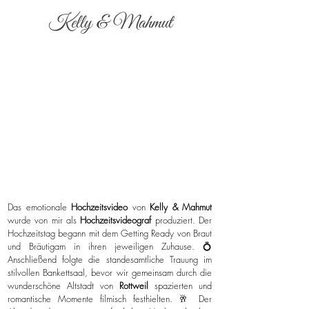
Kelly & Mahmut
Das emotionale
Hochzeitsvideo
von
Kelly & Mahmut
wurde von mir als
Hochzeitsvideograf
produziert. Der
Hochzeitstag begann mit dem Getting Ready von Braut
und Bräutigam in ihren jeweiligen Zuhause. 💍
Anschließend folgte die standesamtliche Trauung im
stilvollen Bankettsaal, bevor wir gemeinsam durch die
wunderschöne Altstadt von
Rottweil
spazierten und
romantische Momente filmisch festhielten. 🥂 Der