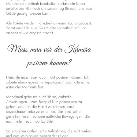
Material sehr zeitnah bearbeitet, sodass ein kurzer
emotionaler Film noch am selben Tag für euch und eure
Gäste gezeigt werden kann.
Alle Pakete werden individuell an euren Tag angepasst,
damit euer Film eure Geschichte so authentisch und
emotional wie möglich erzählt.
Muss man vor der Kamera
posieren können?
Nein, ihr müsst überhaupt nicht posieren können. Ich
arbeite überwiegend im Reportagestil und halte echte,
natürliche Momente fest.
Manchmal gebe ich euch kleine, einfache
Anweisungen – zum Beispiel kurz gemeinsam zu
gehen, euch an die Hand zu nehmen, euch
anzuschauen oder zu umarmen. Das sind keine
gestellten Posen, sondern natürliche Bewegungen, die
euch helfen, euch wohlzufühlen.
So entstehen authentische Aufnahmen, die echt wirken
und eure Verbindung zueinander zeigen