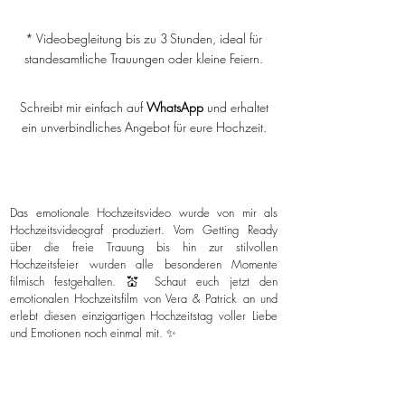
* Videobegleitung bis zu 3 Stunden, ideal für
standesamtliche Trauungen oder kleine Feiern.
Schreibt mir einfach auf
WhatsApp
und erhaltet
ein unverbindliches Angebot für eure Hochzeit.
Das emotionale Hochzeitsvideo wurde von mir als
Hochzeitsvideograf produziert. Vom Getting Ready
über die freie Trauung bis hin zur stilvollen
Hochzeitsfeier wurden alle besonderen Momente
filmisch festgehalten. 💒 Schaut euch jetzt den
emotionalen Hochzeitsfilm von Vera & Patrick an und
erlebt diesen einzigartigen Hochzeitstag voller Liebe
und Emotionen noch einmal mit. ✨