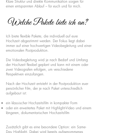
Klare Struktur und direkte Kommunikation sorgen für
einen entspannten Ablauf – für euch und für mich.
Welche Pakete biete ich an?
Ich biete flexible Pakete, die individuell auf eure
Hochzeit abgestimmt werden. Der Fokus liegt dabei
immer auf einer hochwertigen Videobegleitung und einer
emotionalen Postproduktion.
Die Videobegleitung wird je nach Bedarf und Umfang
der Hochzeit flexibel geplant und kann mit einem oder
zwei Videografen erfolgen, um verschiedene
Perspektiven einzufangen.
Nach der Hochzeit entsteht in der Postproduktion euer
persönlicher Film, der je nach Paket unterschiedlich
aufgebaut ist:
ein klassischer Hochzeitsfilm in kompakter Form
oder ein erweitertes Paket mit Highlight-Video und einem
längeren, dokumentarischen Hochzeitsfilm
Zusätzlich gibt es eine besondere Option: ein Same-
Day Highlight. Dabei wird bereits aufgenommenes