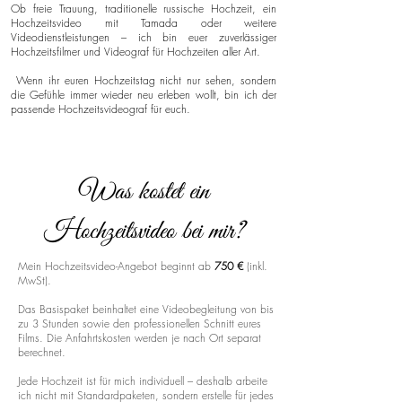
Ob freie Trauung, traditionelle russische Hochzeit, ein
Hochzeitsvideo mit Tamada oder weitere
Videodienstleistungen – ich bin euer zuverlässiger
Hochzeitsfilmer und Videograf für Hochzeiten aller Art.
Wenn ihr euren Hochzeitstag nicht nur sehen, sondern
die Gefühle immer wieder neu erleben wollt, bin ich der
passende Hochzeitsvideograf für euch.
Was kostet ein
Hochzeitsvideo bei mir?
Mein Hochzeitsvideo-Angebot beginnt ab
750 €
(inkl.
MwSt).
Das Basispaket beinhaltet eine Videobegleitung von bis
zu 3 Stunden sowie den professionellen Schnitt eures
Films. Die Anfahrtskosten werden je nach Ort separat
berechnet.
Jede Hochzeit ist für mich individuell – deshalb arbeite
ich nicht mit Standardpaketen, sondern erstelle für jedes