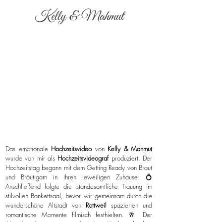
Kelly & Mahmut
Das emotionale
Hochzeitsvideo
von
Kelly & Mahmut
wurde von mir als
Hochzeitsvideograf
produziert. Der
Hochzeitstag begann mit dem Getting Ready von Braut
und Bräutigam in ihren jeweiligen Zuhause. 💍
Anschließend folgte die standesamtliche Trauung im
stilvollen Bankettsaal, bevor wir gemeinsam durch die
wunderschöne Altstadt von
Rottweil
spazierten und
romantische Momente filmisch festhielten. 🥂 Der