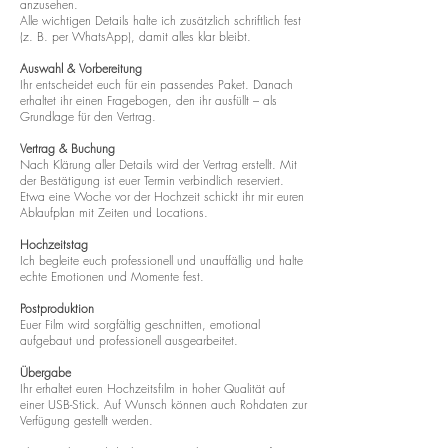
anzusehen.
Alle wichtigen Details halte ich zusätzlich schriftlich fest
(z. B. per WhatsApp), damit alles klar bleibt.
Auswahl & Vorbereitung
Ihr entscheidet euch für ein passendes Paket. Danach
erhaltet ihr einen Fragebogen, den ihr ausfüllt – als
Grundlage für den Vertrag.
Vertrag & Buchung
Nach Klärung aller Details wird der Vertrag erstellt. Mit
der Bestätigung ist euer Termin verbindlich reserviert.
Etwa eine Woche vor der Hochzeit schickt ihr mir euren
Ablaufplan mit Zeiten und Locations.
Hochzeitstag
Ich begleite euch professionell und unauffällig und halte
echte Emotionen und Momente fest.
Postproduktion
Euer Film wird sorgfältig geschnitten, emotional
aufgebaut und professionell ausgearbeitet.
Übergabe
Ihr erhaltet euren Hochzeitsfilm in hoher Qualität auf
einer USB-Stick. Auf Wunsch können auch Rohdaten zur
Verfügung gestellt werden.