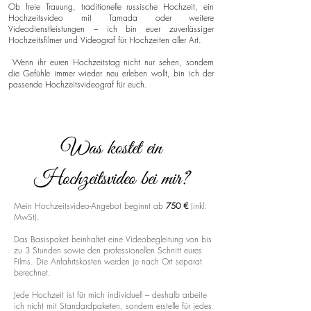
Ob freie Trauung, traditionelle russische Hochzeit, ein
Hochzeitsvideo mit Tamada oder weitere
Videodienstleistungen – ich bin euer zuverlässiger
Hochzeitsfilmer und Videograf für Hochzeiten aller Art.
Wenn ihr euren Hochzeitstag nicht nur sehen, sondern
die Gefühle immer wieder neu erleben wollt, bin ich der
passende Hochzeitsvideograf für euch.
Was kostet ein
Hochzeitsvideo bei mir?
Mein Hochzeitsvideo-Angebot beginnt ab
750 €
(inkl.
MwSt).
Das Basispaket beinhaltet eine Videobegleitung von bis
zu 3 Stunden sowie den professionellen Schnitt eures
Films. Die Anfahrtskosten werden je nach Ort separat
berechnet.
Jede Hochzeit ist für mich individuell – deshalb arbeite
ich nicht mit Standardpaketen, sondern erstelle für jedes