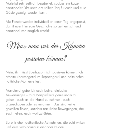
Material sehr zeitnah bearbeitet, sodass ein kurzer
emotionaler Film noch am selben Tag für euch und eure
Gäste gezeigt werden kann.
Alle Pakete werden individuell an euren Tag angepasst,
damit euer Film eure Geschichte so authentisch und
emotional wie möglich erzählt.
Muss man vor der Kamera
posieren können?
Nein, ihr müsst überhaupt nicht posieren können. Ich
arbeite überwiegend im Reportagestil und halte echte,
natürliche Momente fest.
Manchmal gebe ich euch kleine, einfache
Anweisungen – zum Beispiel kurz gemeinsam zu
gehen, euch an die Hand zu nehmen, euch
anzuschauen oder zu umarmen. Das sind keine
gestellten Posen, sondern natürliche Bewegungen, die
euch helfen, euch wohlzufühlen.
So entstehen authentische Aufnahmen, die echt wirken
und eure Verbindung zueinander zeigen