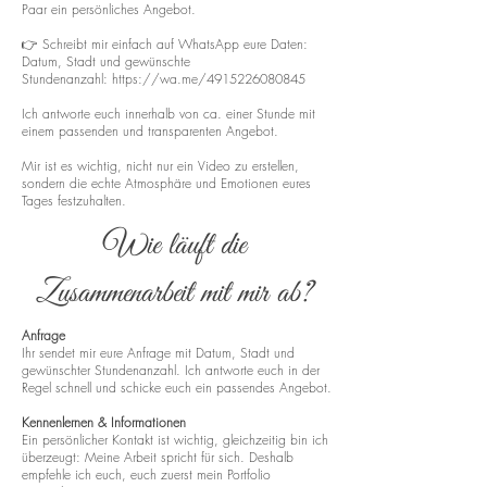
Paar ein persönliches Angebot.
👉 Schreibt mir einfach auf WhatsApp eure Daten:
Datum, Stadt und gewünschte
Stundenanzahl:
https://wa.me/4915226080845
Ich antworte euch innerhalb von ca. einer Stunde mit
einem passenden und transparenten Angebot.
Mir ist es wichtig, nicht nur ein Video zu erstellen,
sondern die echte Atmosphäre und Emotionen eures
Tages festzuhalten.
Wie läuft die
Zusammenarbeit mit mir ab?
Anfrage
Ihr sendet mir eure Anfrage mit Datum, Stadt und
gewünschter Stundenanzahl. Ich antworte euch in der
Regel schnell und schicke euch ein passendes Angebot.
Kennenlernen & Informationen
Ein persönlicher Kontakt ist wichtig, gleichzeitig bin ich
überzeugt: Meine Arbeit spricht für sich. Deshalb
empfehle ich euch, euch zuerst mein Portfolio