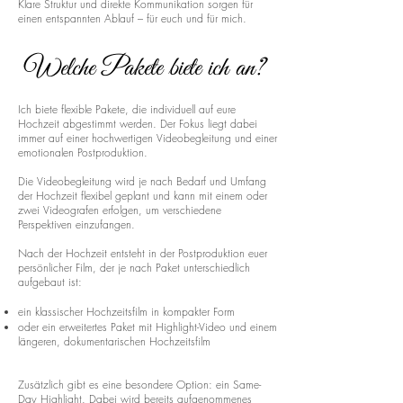
Klare Struktur und direkte Kommunikation sorgen für
einen entspannten Ablauf – für euch und für mich.
Welche Pakete biete ich an?
Ich biete flexible Pakete, die individuell auf eure
Hochzeit abgestimmt werden. Der Fokus liegt dabei
immer auf einer hochwertigen Videobegleitung und einer
emotionalen Postproduktion.
Die Videobegleitung wird je nach Bedarf und Umfang
der Hochzeit flexibel geplant und kann mit einem oder
zwei Videografen erfolgen, um verschiedene
Perspektiven einzufangen.
Nach der Hochzeit entsteht in der Postproduktion euer
persönlicher Film, der je nach Paket unterschiedlich
aufgebaut ist:
ein klassischer Hochzeitsfilm in kompakter Form
oder ein erweitertes Paket mit Highlight-Video und einem
längeren, dokumentarischen Hochzeitsfilm
Zusätzlich gibt es eine besondere Option: ein Same-
Day Highlight. Dabei wird bereits aufgenommenes