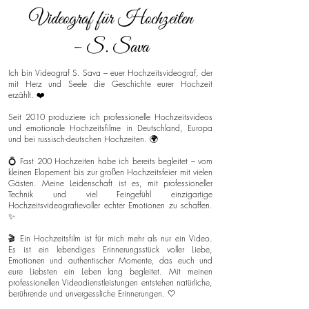
Videograf für Hochzeiten
– S. Sava
Ich bin Videograf S. Sava – euer Hochzeitsvideograf, der
mit Herz und Seele die Geschichte eurer Hochzeit
erzählt. ❤️
Seit 2010 produziere ich professionelle Hochzeitsvideos
und emotionale Hochzeitsfilme in Deutschland, Europa
und bei russisch-deutschen Hochzeiten. 🌍
💍 Fast 200 Hochzeiten habe ich bereits begleitet – vom
kleinen Elopement bis zur großen Hochzeitsfeier mit vielen
Gästen. Meine Leidenschaft ist es, mit professioneller
Technik und viel Feingefühl einzigartige
Hochzeitsvideografievoller echter Emotionen zu schaffen.
✨
🎬 Ein Hochzeitsfilm ist für mich mehr als nur ein Video.
Es ist ein lebendiges Erinnerungsstück voller Liebe,
Emotionen und authentischer Momente, das euch und
eure Liebsten ein Leben lang begleitet. Mit meinen
professionellen Videodienstleistungen entstehen natürliche,
berührende und unvergessliche Erinnerungen. 🤍