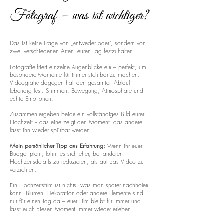
Fotograf – was ist wichtiger?
Das ist keine Frage von „entweder oder“, sondern von
zwei verschiedenen Arten, euren Tag festzuhalten.
Fotografie friert einzelne Augenblicke ein – perfekt, um
besondere Momente für immer sichtbar zu machen.
Videografie dagegen hält den gesamten Ablauf
lebendig fest: Stimmen, Bewegung, Atmosphäre und
echte Emotionen.
Zusammen ergeben beide ein vollständiges Bild eurer
Hochzeit – das eine zeigt den Moment, das andere
lässt ihn wieder spürbar werden.
Mein persönlicher Tipp aus Erfahrung:
Wenn ihr euer
Budget plant, lohnt es sich eher, bei anderen
Hochzeitsdetails zu reduzieren, als auf das Video zu
verzichten.
Ein Hochzeitsfilm ist nichts, was man später nachholen
kann. Blumen, Dekoration oder andere Elemente sind
nur für einen Tag da – euer Film bleibt für immer und
lässt euch diesen Moment immer wieder erleben.