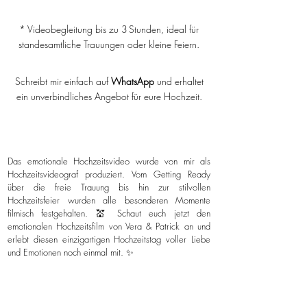
* Videobegleitung bis zu 3 Stunden, ideal für
standesamtliche Trauungen oder kleine Feiern.
Schreibt mir einfach auf
WhatsApp
und erhaltet
ein unverbindliches Angebot für eure Hochzeit.
Das emotionale Hochzeitsvideo wurde von mir als
Hochzeitsvideograf produziert. Vom Getting Ready
über die freie Trauung bis hin zur stilvollen
Hochzeitsfeier wurden alle besonderen Momente
filmisch festgehalten. 💒 Schaut euch jetzt den
emotionalen Hochzeitsfilm von Vera & Patrick an und
erlebt diesen einzigartigen Hochzeitstag voller Liebe
und Emotionen noch einmal mit. ✨