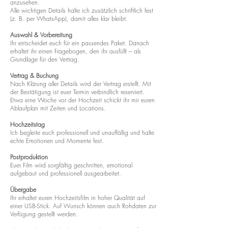
anzusehen.
Alle wichtigen Details halte ich zusätzlich schriftlich fest
(z. B. per WhatsApp), damit alles klar bleibt.
Auswahl & Vorbereitung
Ihr entscheidet euch für ein passendes Paket. Danach
erhaltet ihr einen Fragebogen, den ihr ausfüllt – als
Grundlage für den Vertrag.
Vertrag & Buchung
Nach Klärung aller Details wird der Vertrag erstellt. Mit
der Bestätigung ist euer Termin verbindlich reserviert.
Etwa eine Woche vor der Hochzeit schickt ihr mir euren
Ablaufplan mit Zeiten und Locations.
Hochzeitstag
Ich begleite euch professionell und unauffällig und halte
echte Emotionen und Momente fest.
Postproduktion
Euer Film wird sorgfältig geschnitten, emotional
aufgebaut und professionell ausgearbeitet.
Übergabe
Ihr erhaltet euren Hochzeitsfilm in hoher Qualität auf
einer USB-Stick. Auf Wunsch können auch Rohdaten zur
Verfügung gestellt werden.