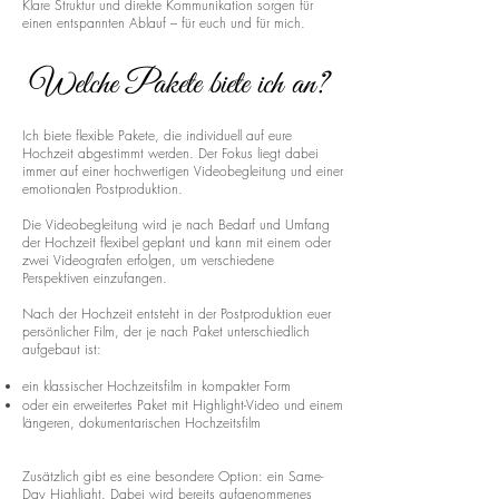
Klare Struktur und direkte Kommunikation sorgen für
einen entspannten Ablauf – für euch und für mich.
Welche Pakete biete ich an?
Ich biete flexible Pakete, die individuell auf eure
Hochzeit abgestimmt werden. Der Fokus liegt dabei
immer auf einer hochwertigen Videobegleitung und einer
emotionalen Postproduktion.
Die Videobegleitung wird je nach Bedarf und Umfang
der Hochzeit flexibel geplant und kann mit einem oder
zwei Videografen erfolgen, um verschiedene
Perspektiven einzufangen.
Nach der Hochzeit entsteht in der Postproduktion euer
persönlicher Film, der je nach Paket unterschiedlich
aufgebaut ist:
ein klassischer Hochzeitsfilm in kompakter Form
oder ein erweitertes Paket mit Highlight-Video und einem
längeren, dokumentarischen Hochzeitsfilm
Zusätzlich gibt es eine besondere Option: ein Same-
Day Highlight. Dabei wird bereits aufgenommenes