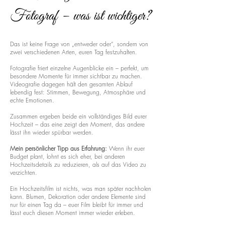
Fotograf – was ist wichtiger?
Das ist keine Frage von „entweder oder“, sondern von
zwei verschiedenen Arten, euren Tag festzuhalten.
Fotografie friert einzelne Augenblicke ein – perfekt, um
besondere Momente für immer sichtbar zu machen.
Videografie dagegen hält den gesamten Ablauf
lebendig fest: Stimmen, Bewegung, Atmosphäre und
echte Emotionen.
Zusammen ergeben beide ein vollständiges Bild eurer
Hochzeit – das eine zeigt den Moment, das andere
lässt ihn wieder spürbar werden.
Mein persönlicher Tipp aus Erfahrung:
Wenn ihr euer
Budget plant, lohnt es sich eher, bei anderen
Hochzeitsdetails zu reduzieren, als auf das Video zu
verzichten.
Ein Hochzeitsfilm ist nichts, was man später nachholen
kann. Blumen, Dekoration oder andere Elemente sind
nur für einen Tag da – euer Film bleibt für immer und
lässt euch diesen Moment immer wieder erleben.