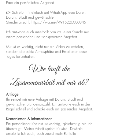
Paar ein persönliches Angebot.
👉 Schreibt mir einfach auf WhatsApp eure Daten:
Datum, Stadt und gewünschte
Stundenanzahl:
https://wa.me/4915226080845
Ich antworte euch innerhalb von ca. einer Stunde mit
einem passenden und transparenten Angebot.
Mir ist es wichtig, nicht nur ein Video zu erstellen,
sondern die echte Atmosphäre und Emotionen eures
Tages festzuhalten.
Wie läuft die
Zusammenarbeit mit mir ab?
Anfrage
Ihr sendet mir eure Anfrage mit Datum, Stadt und
gewünschter Stundenanzahl. Ich antworte euch in der
Regel schnell und schicke euch ein passendes Angebot.
Kennenlernen & Informationen
Ein persönlicher Kontakt ist wichtig, gleichzeitig bin ich
überzeugt: Meine Arbeit spricht für sich. Deshalb
empfehle ich euch, euch zuerst mein Portfolio