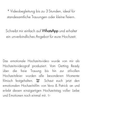
* Videobegleitung bis zu 3 Stunden, ideal für
standesamtliche Trauungen oder kleine Feiern.
Schreibt mir einfach auf
WhatsApp
und erhaltet
ein unverbindliches Angebot für eure Hochzeit.
Das emotionale Hochzeitsvideo wurde von mir als
Hochzeitsvideograf produziert. Vom Getting Ready
über die freie Trauung bis hin zur stilvollen
Hochzeitsfeier wurden alle besonderen Momente
filmisch festgehalten. 💒 Schaut euch jetzt den
emotionalen Hochzeitsfilm von Vera & Patrick an und
erlebt diesen einzigartigen Hochzeitstag voller Liebe
und Emotionen noch einmal mit. ✨