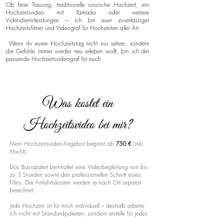
Ob freie Trauung, traditionelle russische Hochzeit, ein
Hochzeitsvideo mit Tamada oder weitere
Videodienstleistungen – ich bin euer zuverlässiger
Hochzeitsfilmer und Videograf für Hochzeiten aller Art.
Wenn ihr euren Hochzeitstag nicht nur sehen, sondern
die Gefühle immer wieder neu erleben wollt, bin ich der
passende Hochzeitsvideograf für euch.
Was kostet ein
Hochzeitsvideo bei mir?
Mein Hochzeitsvideo-Angebot beginnt ab
750 €
(inkl.
MwSt).
Das Basispaket beinhaltet eine Videobegleitung von bis
zu 3 Stunden sowie den professionellen Schnitt eures
Films. Die Anfahrtskosten werden je nach Ort separat
berechnet.
Jede Hochzeit ist für mich individuell – deshalb arbeite
ich nicht mit Standardpaketen, sondern erstelle für jedes