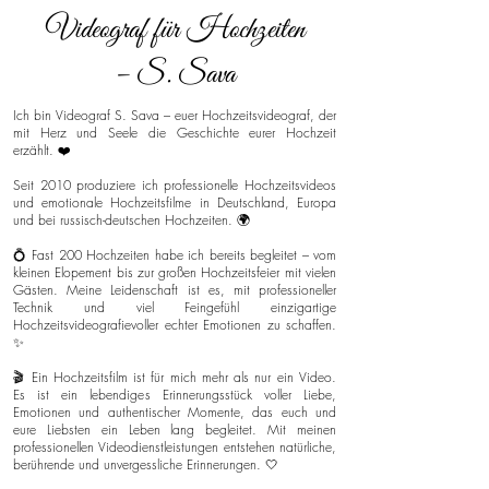
Videograf für Hochzeiten
– S. Sava
Ich bin Videograf S. Sava – euer Hochzeitsvideograf, der
mit Herz und Seele die Geschichte eurer Hochzeit
erzählt. ❤️
Seit 2010 produziere ich professionelle Hochzeitsvideos
und emotionale Hochzeitsfilme in Deutschland, Europa
und bei russisch-deutschen Hochzeiten. 🌍
💍 Fast 200 Hochzeiten habe ich bereits begleitet – vom
kleinen Elopement bis zur großen Hochzeitsfeier mit vielen
Gästen. Meine Leidenschaft ist es, mit professioneller
Technik und viel Feingefühl einzigartige
Hochzeitsvideografievoller echter Emotionen zu schaffen.
✨
🎬 Ein Hochzeitsfilm ist für mich mehr als nur ein Video.
Es ist ein lebendiges Erinnerungsstück voller Liebe,
Emotionen und authentischer Momente, das euch und
eure Liebsten ein Leben lang begleitet. Mit meinen
professionellen Videodienstleistungen entstehen natürliche,
berührende und unvergessliche Erinnerungen. 🤍