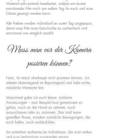
Material sehr zeitnah bearbeitet, sodass ein kurzer
emotionaler Film noch am selben Tag für euch und eure
Gäste gezeigt werden kann.
Alle Pakete werden individuell an euren Tag angepasst,
damit euer Film eure Geschichte so authentisch und
emotional wie möglich erzählt.
Muss man vor der Kamera
posieren können?
Nein, ihr müsst überhaupt nicht posieren können. Ich
arbeite überwiegend im Reportagestil und halte echte,
natürliche Momente fest.
Manchmal gebe ich euch kleine, einfache
Anweisungen – zum Beispiel kurz gemeinsam zu
gehen, euch an die Hand zu nehmen, euch
anzuschauen oder zu umarmen. Das sind keine
gestellten Posen, sondern natürliche Bewegungen, die
euch helfen, euch wohlzufühlen.
So entstehen authentische Aufnahmen, die echt wirken
und eure Verbindung zueinander zeigen