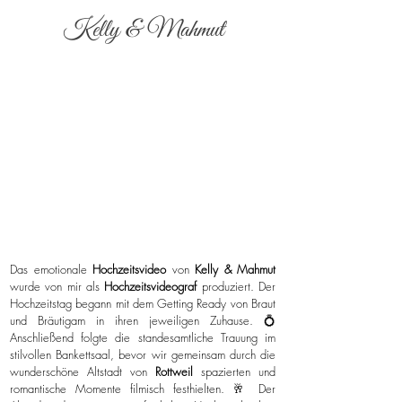
Kelly & Mahmut
Das emotionale
Hochzeitsvideo
von
Kelly & Mahmut
wurde von mir als
Hochzeitsvideograf
produziert. Der
Hochzeitstag begann mit dem Getting Ready von Braut
und Bräutigam in ihren jeweiligen Zuhause. 💍
Anschließend folgte die standesamtliche Trauung im
stilvollen Bankettsaal, bevor wir gemeinsam durch die
wunderschöne Altstadt von
Rottweil
spazierten und
romantische Momente filmisch festhielten. 🥂 Der