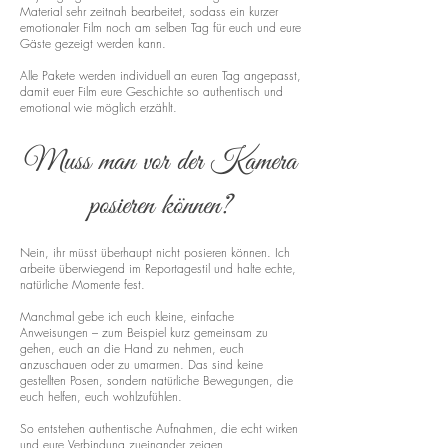
Material sehr zeitnah bearbeitet, sodass ein kurzer
emotionaler Film noch am selben Tag für euch und eure
Gäste gezeigt werden kann.
Alle Pakete werden individuell an euren Tag angepasst,
damit euer Film eure Geschichte so authentisch und
emotional wie möglich erzählt.
Muss man vor der Kamera
posieren können?
Nein, ihr müsst überhaupt nicht posieren können. Ich
arbeite überwiegend im Reportagestil und halte echte,
natürliche Momente fest.
Manchmal gebe ich euch kleine, einfache
Anweisungen – zum Beispiel kurz gemeinsam zu
gehen, euch an die Hand zu nehmen, euch
anzuschauen oder zu umarmen. Das sind keine
gestellten Posen, sondern natürliche Bewegungen, die
euch helfen, euch wohlzufühlen.
So entstehen authentische Aufnahmen, die echt wirken
und eure Verbindung zueinander zeigen