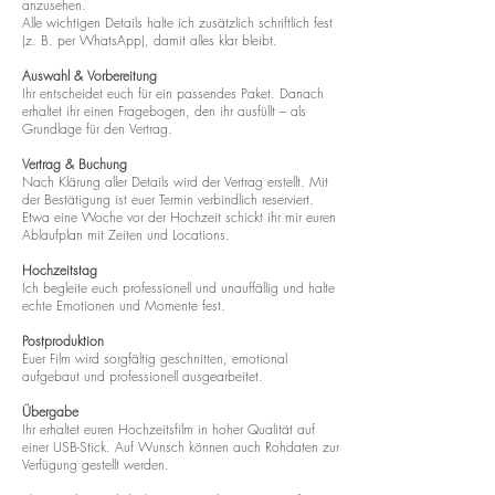
anzusehen.
Alle wichtigen Details halte ich zusätzlich schriftlich fest
(z. B. per WhatsApp), damit alles klar bleibt.
Auswahl & Vorbereitung
Ihr entscheidet euch für ein passendes Paket. Danach
erhaltet ihr einen Fragebogen, den ihr ausfüllt – als
Grundlage für den Vertrag.
Vertrag & Buchung
Nach Klärung aller Details wird der Vertrag erstellt. Mit
der Bestätigung ist euer Termin verbindlich reserviert.
Etwa eine Woche vor der Hochzeit schickt ihr mir euren
Ablaufplan mit Zeiten und Locations.
Hochzeitstag
Ich begleite euch professionell und unauffällig und halte
echte Emotionen und Momente fest.
Postproduktion
Euer Film wird sorgfältig geschnitten, emotional
aufgebaut und professionell ausgearbeitet.
Übergabe
Ihr erhaltet euren Hochzeitsfilm in hoher Qualität auf
einer USB-Stick. Auf Wunsch können auch Rohdaten zur
Verfügung gestellt werden.