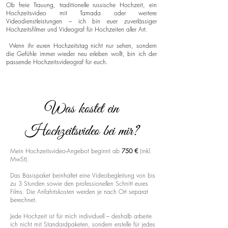
Ob freie Trauung, traditionelle russische Hochzeit, ein
Hochzeitsvideo mit Tamada oder weitere
Videodienstleistungen – ich bin euer zuverlässiger
Hochzeitsfilmer und Videograf für Hochzeiten aller Art.
Wenn ihr euren Hochzeitstag nicht nur sehen, sondern
die Gefühle immer wieder neu erleben wollt, bin ich der
passende Hochzeitsvideograf für euch.
Was kostet ein
Hochzeitsvideo bei mir?
Mein Hochzeitsvideo-Angebot beginnt ab
750 €
(inkl.
MwSt).
Das Basispaket beinhaltet eine Videobegleitung von bis
zu 3 Stunden sowie den professionellen Schnitt eures
Films. Die Anfahrtskosten werden je nach Ort separat
berechnet.
Jede Hochzeit ist für mich individuell – deshalb arbeite
ich nicht mit Standardpaketen, sondern erstelle für jedes