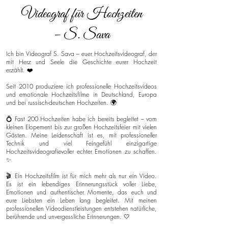
Videograf für Hochzeiten
– S. Sava
Ich bin Videograf S. Sava – euer Hochzeitsvideograf, der
mit Herz und Seele die Geschichte eurer Hochzeit
erzählt. ❤️
Seit 2010 produziere ich professionelle Hochzeitsvideos
und emotionale Hochzeitsfilme in Deutschland, Europa
und bei russisch-deutschen Hochzeiten. 🌍
💍 Fast 200 Hochzeiten habe ich bereits begleitet – vom
kleinen Elopement bis zur großen Hochzeitsfeier mit vielen
Gästen. Meine Leidenschaft ist es, mit professioneller
Technik und viel Feingefühl einzigartige
Hochzeitsvideografievoller echter Emotionen zu schaffen.
✨
🎬 Ein Hochzeitsfilm ist für mich mehr als nur ein Video.
Es ist ein lebendiges Erinnerungsstück voller Liebe,
Emotionen und authentischer Momente, das euch und
eure Liebsten ein Leben lang begleitet. Mit meinen
professionellen Videodienstleistungen entstehen natürliche,
berührende und unvergessliche Erinnerungen. 🤍