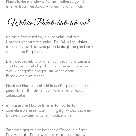
Klare Struktur und direkte Kommunikation sorgen für
einen entspannten Ablauf – für euch und für mich.
Welche Pakete biete ich an?
Ich biete flexible Pakete, die individuell auf eure
Hochzeit abgestimmt werden. Der Fokus liegt dabei
immer auf einer hochwertigen Videobegleitung und einer
emotionalen Postproduktion.
Die Videobegleitung wird je nach Bedarf und Umfang
der Hochzeit flexibel geplant und kann mit einem oder
zwei Videografen erfolgen, um verschiedene
Perspektiven einzufangen.
Nach der Hochzeit entsteht in der Postproduktion euer
persönlicher Film, der je nach Paket unterschiedlich
aufgebaut ist:
ein klassischer Hochzeitsfilm in kompakter Form
oder ein erweitertes Paket mit Highlight-Video und einem
längeren, dokumentarischen Hochzeitsfilm
Zusätzlich gibt es eine besondere Option: ein Same-
Day Highlight. Dabei wird bereits aufgenommenes