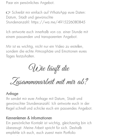
Paar ein persönliches Angebot.
👉 Schreibt mir einfach auf WhatsApp eure Daten:
Datum, Stadt und gewünschte
Stundenanzahl:
https://wa.me/4915226080845
Ich antworte euch innerhalb von ca. einer Stunde mit
einem passenden und transparenten Angebot.
Mir ist es wichtig, nicht nur ein Video zu erstellen,
sondern die echte Atmosphäre und Emotionen eures
Tages festzuhalten.
Wie läuft die
Zusammenarbeit mit mir ab?
Anfrage
Ihr sendet mir eure Anfrage mit Datum, Stadt und
gewünschter Stundenanzahl. Ich antworte euch in der
Regel schnell und schicke euch ein passendes Angebot.
Kennenlernen & Informationen
Ein persönlicher Kontakt ist wichtig, gleichzeitig bin ich
überzeugt: Meine Arbeit spricht für sich. Deshalb
empfehle ich euch, euch zuerst mein Portfolio