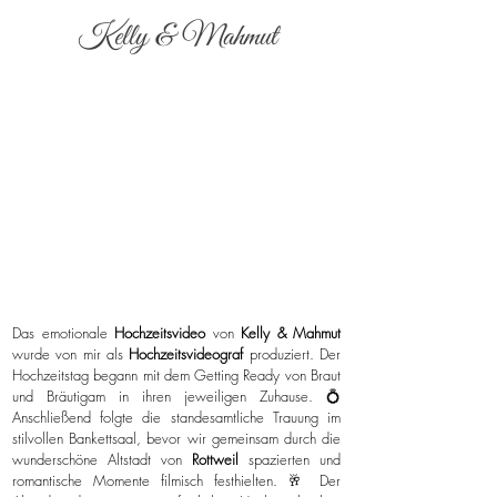
Kelly & Mahmut
Das emotionale
Hochzeitsvideo
von
Kelly & Mahmut
wurde von mir als
Hochzeitsvideograf
produziert. Der
Hochzeitstag begann mit dem Getting Ready von Braut
und Bräutigam in ihren jeweiligen Zuhause. 💍
Anschließend folgte die standesamtliche Trauung im
stilvollen Bankettsaal, bevor wir gemeinsam durch die
wunderschöne Altstadt von
Rottweil
spazierten und
romantische Momente filmisch festhielten. 🥂 Der