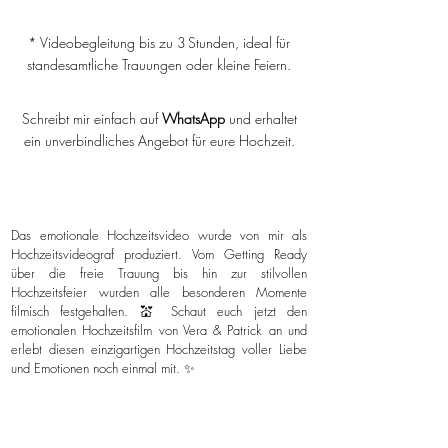
* Videobegleitung bis zu 3 Stunden, ideal für
standesamtliche Trauungen oder kleine Feiern.
Schreibt mir einfach auf
WhatsApp
und erhaltet
ein unverbindliches Angebot für eure Hochzeit.
Das emotionale Hochzeitsvideo wurde von mir als
Hochzeitsvideograf produziert. Vom Getting Ready
über die freie Trauung bis hin zur stilvollen
Hochzeitsfeier wurden alle besonderen Momente
filmisch festgehalten. 💒 Schaut euch jetzt den
emotionalen Hochzeitsfilm von Vera & Patrick an und
erlebt diesen einzigartigen Hochzeitstag voller Liebe
und Emotionen noch einmal mit. ✨