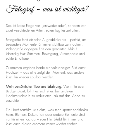
Fotograf – was ist wichtiger?
Das ist keine Frage von „entweder oder“, sondern von
zwei verschiedenen Arten, euren Tag festzuhalten.
Fotografie friert einzelne Augenblicke ein – perfekt, um
besondere Momente für immer sichtbar zu machen.
Videografie dagegen hält den gesamten Ablauf
lebendig fest: Stimmen, Bewegung, Atmosphäre und
echte Emotionen.
Zusammen ergeben beide ein vollständiges Bild eurer
Hochzeit – das eine zeigt den Moment, das andere
lässt ihn wieder spürbar werden.
Mein persönlicher Tipp aus Erfahrung:
Wenn ihr euer
Budget plant, lohnt es sich eher, bei anderen
Hochzeitsdetails zu reduzieren, als auf das Video zu
verzichten.
Ein Hochzeitsfilm ist nichts, was man später nachholen
kann. Blumen, Dekoration oder andere Elemente sind
nur für einen Tag da – euer Film bleibt für immer und
lässt euch diesen Moment immer wieder erleben.