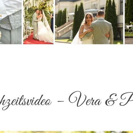
eitsvideo – Vera & P