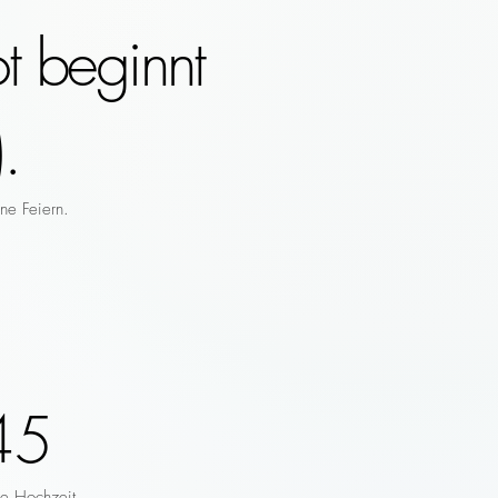
t beginnt
.
ne Feiern.
45
re Hochzeit.