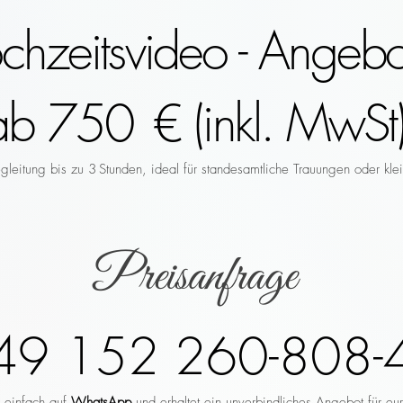
hzeitsvideo - Angebo
ab 750 € (inkl. MwSt)
leitung bis zu 3 Stunden, ideal für standesamtliche Trauungen oder klei
Preisanfrage
49 152 260-808-
r einfach auf
WhatsApp
und erhaltet ein unverbindliches Angebot für eu