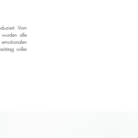
duziert. Vom
r wurden alle
 emotionalen
itstag voller