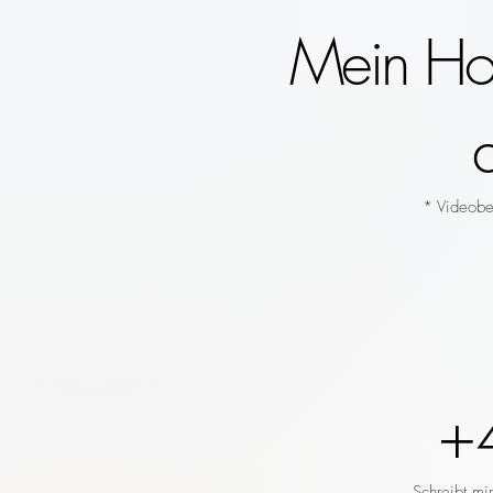
Mein Hoc
* Videobeg
+
Schreibt mi