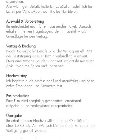
anzusehen.
Alle wichtigen Details halte ich zusätzlich schriftlich fest
(z. B. per WhatsApp), damit alles klar bleibt.
Auswahl & Vorbereitung
Ihr entscheidet euch für ein passendes Paket. Danach
erhaltet ihr einen Fragebogen, den ihr ausfüllt – als
Grundlage für den Vertrag.
Vertrag & Buchung
Nach Klärung aller Details wird der Vertrag erstellt. Mit
der Bestätigung ist euer Termin verbindlich reserviert.
Etwa eine Woche vor der Hochzeit schickt ihr mir euren
Ablaufplan mit Zeiten und Locations.
Hochzeitstag
Ich begleite euch professionell und unauffällig und halte
echte Emotionen und Momente fest.
Postproduktion
Euer Film wird sorgfältig geschnitten, emotional
aufgebaut und professionell ausgearbeitet.
Übergabe
Ihr erhaltet euren Hochzeitsfilm in hoher Qualität auf
einer USB-Stick. Auf Wunsch können auch Rohdaten zur
Verfügung gestellt werden.