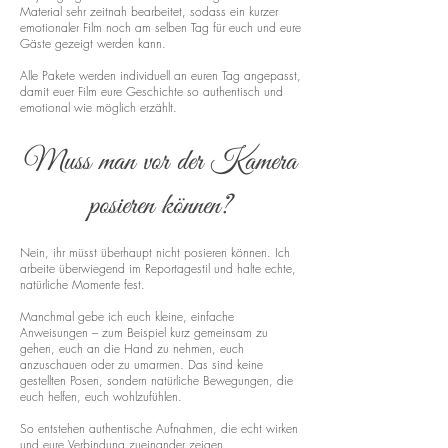
Material sehr zeitnah bearbeitet, sodass ein kurzer
emotionaler Film noch am selben Tag für euch und eure
Gäste gezeigt werden kann.
Alle Pakete werden individuell an euren Tag angepasst,
damit euer Film eure Geschichte so authentisch und
emotional wie möglich erzählt.
Muss man vor der Kamera
posieren können?
Nein, ihr müsst überhaupt nicht posieren können. Ich
arbeite überwiegend im Reportagestil und halte echte,
natürliche Momente fest.
Manchmal gebe ich euch kleine, einfache
Anweisungen – zum Beispiel kurz gemeinsam zu
gehen, euch an die Hand zu nehmen, euch
anzuschauen oder zu umarmen. Das sind keine
gestellten Posen, sondern natürliche Bewegungen, die
euch helfen, euch wohlzufühlen.
So entstehen authentische Aufnahmen, die echt wirken
und eure Verbindung zueinander zeigen