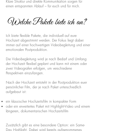
Klare Struktur und direkte Kommunikation sorgen für
einen entspannten Ablauf – für euch und für mich.
Welche Pakete biete ich an?
Ich biete flexible Pakete, die individuell auf eure
Hochzeit abgestimmt werden. Der Fokus liegt dabei
immer auf einer hochwertigen Videobegleitung und einer
emotionalen Postproduktion.
Die Videobegleitung wird je nach Bedarf und Umfang
der Hochzeit flexibel geplant und kann mit einem oder
zwei Videografen erfolgen, um verschiedene
Perspektiven einzufangen.
Nach der Hochzeit entsteht in der Postproduktion euer
persönlicher Film, der je nach Paket unterschiedlich
aufgebaut ist:
ein klassischer Hochzeitsfilm in kompakter Form
oder ein erweitertes Paket mit Highlight-Video und einem
längeren, dokumentarischen Hochzeitsfilm
Zusätzlich gibt es eine besondere Option: ein Same-
Day Highlight. Dabei wird bereits aufgenommenes