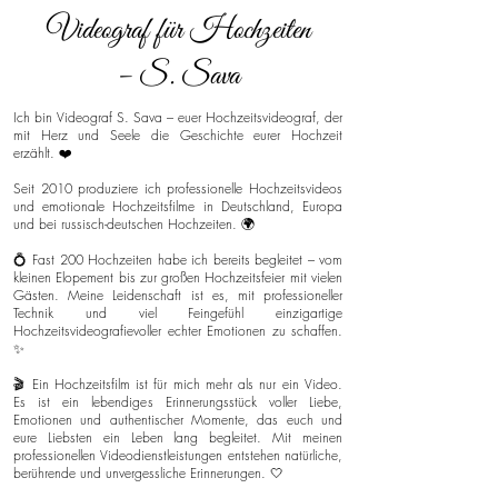
Videograf für Hochzeiten
– S. Sava
Ich bin Videograf S. Sava – euer Hochzeitsvideograf, der
mit Herz und Seele die Geschichte eurer Hochzeit
erzählt. ❤️
Seit 2010 produziere ich professionelle Hochzeitsvideos
und emotionale Hochzeitsfilme in Deutschland, Europa
und bei russisch-deutschen Hochzeiten. 🌍
💍 Fast 200 Hochzeiten habe ich bereits begleitet – vom
kleinen Elopement bis zur großen Hochzeitsfeier mit vielen
Gästen. Meine Leidenschaft ist es, mit professioneller
Technik und viel Feingefühl einzigartige
Hochzeitsvideografievoller echter Emotionen zu schaffen.
✨
🎬 Ein Hochzeitsfilm ist für mich mehr als nur ein Video.
Es ist ein lebendiges Erinnerungsstück voller Liebe,
Emotionen und authentischer Momente, das euch und
eure Liebsten ein Leben lang begleitet. Mit meinen
professionellen Videodienstleistungen entstehen natürliche,
berührende und unvergessliche Erinnerungen. 🤍