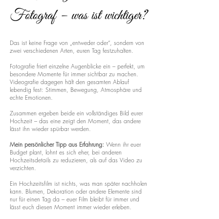
Fotograf – was ist wichtiger?
Das ist keine Frage von „entweder oder“, sondern von
zwei verschiedenen Arten, euren Tag festzuhalten.
Fotografie friert einzelne Augenblicke ein – perfekt, um
besondere Momente für immer sichtbar zu machen.
Videografie dagegen hält den gesamten Ablauf
lebendig fest: Stimmen, Bewegung, Atmosphäre und
echte Emotionen.
Zusammen ergeben beide ein vollständiges Bild eurer
Hochzeit – das eine zeigt den Moment, das andere
lässt ihn wieder spürbar werden.
Mein persönlicher Tipp aus Erfahrung:
Wenn ihr euer
Budget plant, lohnt es sich eher, bei anderen
Hochzeitsdetails zu reduzieren, als auf das Video zu
verzichten.
Ein Hochzeitsfilm ist nichts, was man später nachholen
kann. Blumen, Dekoration oder andere Elemente sind
nur für einen Tag da – euer Film bleibt für immer und
lässt euch diesen Moment immer wieder erleben.