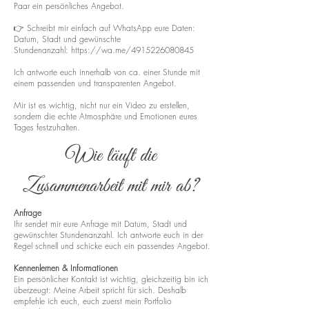
Paar ein persönliches Angebot.
👉 Schreibt mir einfach auf WhatsApp eure Daten:
Datum, Stadt und gewünschte
Stundenanzahl:
https://wa.me/4915226080845
Ich antworte euch innerhalb von ca. einer Stunde mit
einem passenden und transparenten Angebot.
Mir ist es wichtig, nicht nur ein Video zu erstellen,
sondern die echte Atmosphäre und Emotionen eures
Tages festzuhalten.
Wie läuft die
Zusammenarbeit mit mir ab?
Anfrage
Ihr sendet mir eure Anfrage mit Datum, Stadt und
gewünschter Stundenanzahl. Ich antworte euch in der
Regel schnell und schicke euch ein passendes Angebot.
Kennenlernen & Informationen
Ein persönlicher Kontakt ist wichtig, gleichzeitig bin ich
überzeugt: Meine Arbeit spricht für sich. Deshalb
empfehle ich euch, euch zuerst mein Portfolio