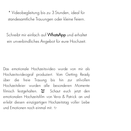
* Videobegleitung bis zu 3 Stunden, ideal für
standesamtliche Trauungen oder kleine Feiern.
Schreibt mir einfach auf
WhatsApp
und erhaltet
ein unverbindliches Angebot für eure Hochzeit.
Das emotionale Hochzeitsvideo wurde von mir als
Hochzeitsvideograf produziert. Vom Getting Ready
über die freie Trauung bis hin zur stilvollen
Hochzeitsfeier wurden alle besonderen Momente
filmisch festgehalten. 💒 Schaut euch jetzt den
emotionalen Hochzeitsfilm von Vera & Patrick an und
erlebt diesen einzigartigen Hochzeitstag voller Liebe
und Emotionen noch einmal mit. ✨