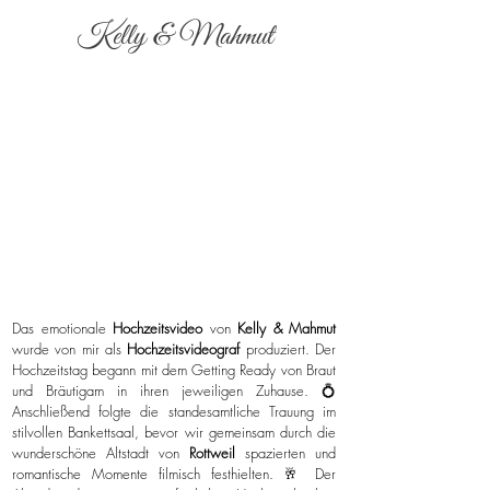
Kelly & Mahmut
Das emotionale
Hochzeitsvideo
von
Kelly & Mahmut
wurde von mir als
Hochzeitsvideograf
produziert. Der
Hochzeitstag begann mit dem Getting Ready von Braut
und Bräutigam in ihren jeweiligen Zuhause. 💍
Anschließend folgte die standesamtliche Trauung im
stilvollen Bankettsaal, bevor wir gemeinsam durch die
wunderschöne Altstadt von
Rottweil
spazierten und
romantische Momente filmisch festhielten. 🥂 Der