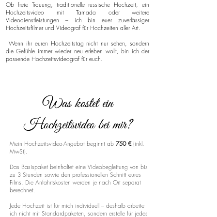
Ob freie Trauung, traditionelle russische Hochzeit, ein
Hochzeitsvideo mit Tamada oder weitere
Videodienstleistungen – ich bin euer zuverlässiger
Hochzeitsfilmer und Videograf für Hochzeiten aller Art.
Wenn ihr euren Hochzeitstag nicht nur sehen, sondern
die Gefühle immer wieder neu erleben wollt, bin ich der
passende Hochzeitsvideograf für euch.
Was kostet ein
Hochzeitsvideo bei mir?
Mein Hochzeitsvideo-Angebot beginnt ab
750 €
(inkl.
MwSt).
Das Basispaket beinhaltet eine Videobegleitung von bis
zu 3 Stunden sowie den professionellen Schnitt eures
Films. Die Anfahrtskosten werden je nach Ort separat
berechnet.
Jede Hochzeit ist für mich individuell – deshalb arbeite
ich nicht mit Standardpaketen, sondern erstelle für jedes