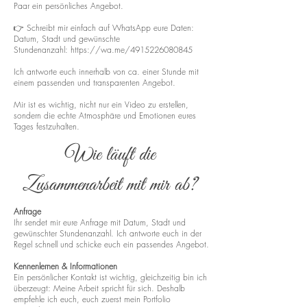
Paar ein persönliches Angebot.
👉 Schreibt mir einfach auf WhatsApp eure Daten:
Datum, Stadt und gewünschte
Stundenanzahl:
https://wa.me/4915226080845
Ich antworte euch innerhalb von ca. einer Stunde mit
einem passenden und transparenten Angebot.
Mir ist es wichtig, nicht nur ein Video zu erstellen,
sondern die echte Atmosphäre und Emotionen eures
Tages festzuhalten.
Wie läuft die
Zusammenarbeit mit mir ab?
Anfrage
Ihr sendet mir eure Anfrage mit Datum, Stadt und
gewünschter Stundenanzahl. Ich antworte euch in der
Regel schnell und schicke euch ein passendes Angebot.
Kennenlernen & Informationen
Ein persönlicher Kontakt ist wichtig, gleichzeitig bin ich
überzeugt: Meine Arbeit spricht für sich. Deshalb
empfehle ich euch, euch zuerst mein Portfolio