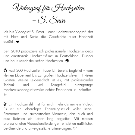
Videograf für Hochzeiten
– S. Sava
Ich bin Videograf S. Sava – euer Hochzeitsvideograf, der
mit Herz und Seele die Geschichte eurer Hochzeit
erzählt. ❤️
Seit 2010 produziere ich professionelle Hochzeitsvideos
und emotionale Hochzeitsfilme in Deutschland, Europa
und bei russisch-deutschen Hochzeiten. 🌍
💍 Fast 200 Hochzeiten habe ich bereits begleitet – vom
kleinen Elopement bis zur großen Hochzeitsfeier mit vielen
Gästen. Meine Leidenschaft ist es, mit professioneller
Technik und viel Feingefühl einzigartige
Hochzeitsvideografievoller echter Emotionen zu schaffen.
✨
🎬 Ein Hochzeitsfilm ist für mich mehr als nur ein Video.
Es ist ein lebendiges Erinnerungsstück voller Liebe,
Emotionen und authentischer Momente, das euch und
eure Liebsten ein Leben lang begleitet. Mit meinen
professionellen Videodienstleistungen entstehen natürliche,
berührende und unvergessliche Erinnerungen. 🤍