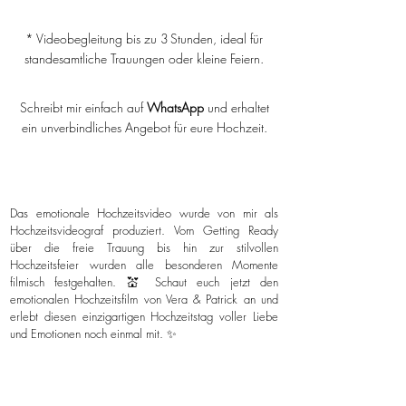
* Videobegleitung bis zu 3 Stunden, ideal für
standesamtliche Trauungen oder kleine Feiern.
Schreibt mir einfach auf
WhatsApp
und erhaltet
ein unverbindliches Angebot für eure Hochzeit.
Das emotionale Hochzeitsvideo wurde von mir als
Hochzeitsvideograf produziert. Vom Getting Ready
über die freie Trauung bis hin zur stilvollen
Hochzeitsfeier wurden alle besonderen Momente
filmisch festgehalten. 💒 Schaut euch jetzt den
emotionalen Hochzeitsfilm von Vera & Patrick an und
erlebt diesen einzigartigen Hochzeitstag voller Liebe
und Emotionen noch einmal mit. ✨