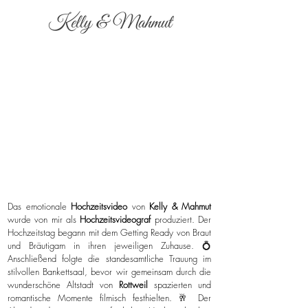
Kelly & Mahmut
Das emotionale
Hochzeitsvideo
von
Kelly & Mahmut
wurde von mir als
Hochzeitsvideograf
produziert. Der
Hochzeitstag begann mit dem Getting Ready von Braut
und Bräutigam in ihren jeweiligen Zuhause. 💍
Anschließend folgte die standesamtliche Trauung im
stilvollen Bankettsaal, bevor wir gemeinsam durch die
wunderschöne Altstadt von
Rottweil
spazierten und
romantische Momente filmisch festhielten. 🥂 Der