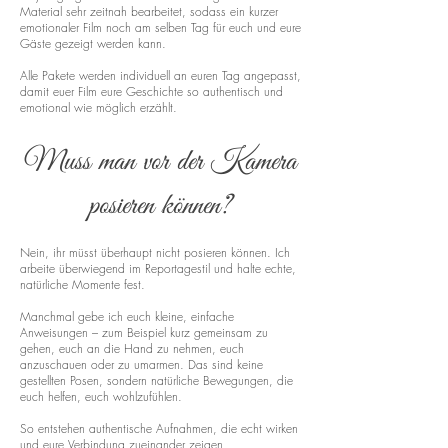
Material sehr zeitnah bearbeitet, sodass ein kurzer
emotionaler Film noch am selben Tag für euch und eure
Gäste gezeigt werden kann.
Alle Pakete werden individuell an euren Tag angepasst,
damit euer Film eure Geschichte so authentisch und
emotional wie möglich erzählt.
Muss man vor der Kamera
posieren können?
Nein, ihr müsst überhaupt nicht posieren können. Ich
arbeite überwiegend im Reportagestil und halte echte,
natürliche Momente fest.
Manchmal gebe ich euch kleine, einfache
Anweisungen – zum Beispiel kurz gemeinsam zu
gehen, euch an die Hand zu nehmen, euch
anzuschauen oder zu umarmen. Das sind keine
gestellten Posen, sondern natürliche Bewegungen, die
euch helfen, euch wohlzufühlen.
So entstehen authentische Aufnahmen, die echt wirken
und eure Verbindung zueinander zeigen