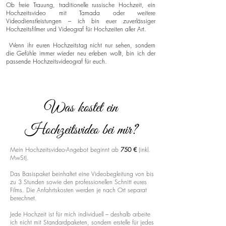
Ob freie Trauung, traditionelle russische Hochzeit, ein
Hochzeitsvideo mit Tamada oder weitere
Videodienstleistungen – ich bin euer zuverlässiger
Hochzeitsfilmer und Videograf für Hochzeiten aller Art.
Wenn ihr euren Hochzeitstag nicht nur sehen, sondern
die Gefühle immer wieder neu erleben wollt, bin ich der
passende Hochzeitsvideograf für euch.
Was kostet ein
Hochzeitsvideo bei mir?
Mein Hochzeitsvideo-Angebot beginnt ab
750 €
(inkl.
MwSt).
Das Basispaket beinhaltet eine Videobegleitung von bis
zu 3 Stunden sowie den professionellen Schnitt eures
Films. Die Anfahrtskosten werden je nach Ort separat
berechnet.
Jede Hochzeit ist für mich individuell – deshalb arbeite
ich nicht mit Standardpaketen, sondern erstelle für jedes