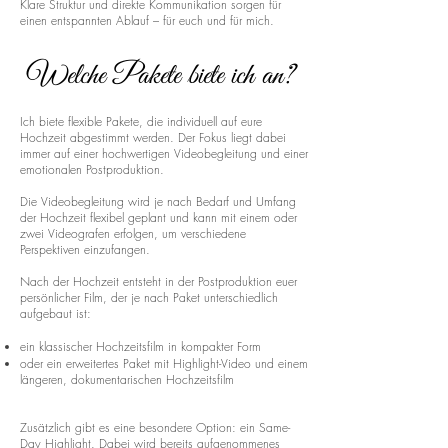
Klare Struktur und direkte Kommunikation sorgen für
einen entspannten Ablauf – für euch und für mich.
Welche Pakete biete ich an?
Ich biete flexible Pakete, die individuell auf eure
Hochzeit abgestimmt werden. Der Fokus liegt dabei
immer auf einer hochwertigen Videobegleitung und einer
emotionalen Postproduktion.
Die Videobegleitung wird je nach Bedarf und Umfang
der Hochzeit flexibel geplant und kann mit einem oder
zwei Videografen erfolgen, um verschiedene
Perspektiven einzufangen.
Nach der Hochzeit entsteht in der Postproduktion euer
persönlicher Film, der je nach Paket unterschiedlich
aufgebaut ist:
ein klassischer Hochzeitsfilm in kompakter Form
oder ein erweitertes Paket mit Highlight-Video und einem
längeren, dokumentarischen Hochzeitsfilm
Zusätzlich gibt es eine besondere Option: ein Same-
Day Highlight. Dabei wird bereits aufgenommenes