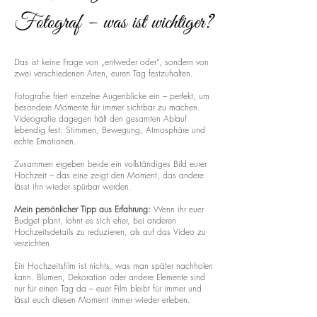
Fotograf – was ist wichtiger?
Das ist keine Frage von „entweder oder“, sondern von
zwei verschiedenen Arten, euren Tag festzuhalten.
Fotografie friert einzelne Augenblicke ein – perfekt, um
besondere Momente für immer sichtbar zu machen.
Videografie dagegen hält den gesamten Ablauf
lebendig fest: Stimmen, Bewegung, Atmosphäre und
echte Emotionen.
Zusammen ergeben beide ein vollständiges Bild eurer
Hochzeit – das eine zeigt den Moment, das andere
lässt ihn wieder spürbar werden.
Mein persönlicher Tipp aus Erfahrung:
Wenn ihr euer
Budget plant, lohnt es sich eher, bei anderen
Hochzeitsdetails zu reduzieren, als auf das Video zu
verzichten.
Ein Hochzeitsfilm ist nichts, was man später nachholen
kann. Blumen, Dekoration oder andere Elemente sind
nur für einen Tag da – euer Film bleibt für immer und
lässt euch diesen Moment immer wieder erleben.