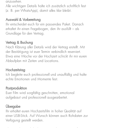
anzusehen.
Alle wichtigen Details halte ich zusätzlich schriftlich fest
(z. B. per WhatsApp), damit alles klar bleibt.
Auswahl & Vorbereitung
Ihr entscheidet euch für ein passendes Paket. Danach
erhaltet ihr einen Fragebogen, den ihr ausfüllt – als
Grundlage für den Vertrag.
Vertrag & Buchung
Nach Klärung aller Details wird der Vertrag erstellt. Mit
der Bestätigung ist euer Termin verbindlich reserviert.
Etwa eine Woche vor der Hochzeit schickt ihr mir euren
Ablaufplan mit Zeiten und Locations.
Hochzeitstag
Ich begleite euch professionell und unauffällig und halte
echte Emotionen und Momente fest.
Postproduktion
Euer Film wird sorgfältig geschnitten, emotional
aufgebaut und professionell ausgearbeitet.
Übergabe
Ihr erhaltet euren Hochzeitsfilm in hoher Qualität auf
einer USB-Stick. Auf Wunsch können auch Rohdaten zur
Verfügung gestellt werden.