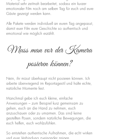
Material sehr zeitnah bearbeitet, sodass ein kurzer
emotionaler Film noch am selben Tag für euch und eure
Gäste gezeigt werden kann.
Alle Pakete werden individuell an euren Tag angepasst,
damit euer Film eure Geschichte so authentisch und
emotional wie möglich erzählt.
Muss man vor der Kamera
posieren können?
Nein, ihr müsst überhaupt nicht posieren können. Ich
arbeite überwiegend im Reportagestil und halte echte,
natürliche Momente fest.
Manchmal gebe ich euch kleine, einfache
Anweisungen – zum Beispiel kurz gemeinsam zu
gehen, euch an die Hand zu nehmen, euch
anzuschauen oder zu umarmen. Das sind keine
gestellten Posen, sondern natürliche Bewegungen, die
euch helfen, euch wohlzufühlen.
So entstehen authentische Aufnahmen, die echt wirken
und eure Verbindung zueinander zeigen