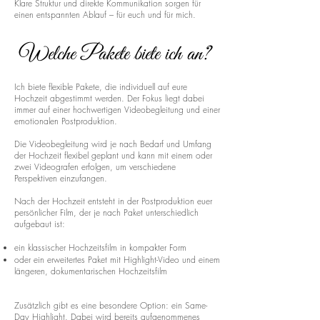
Klare Struktur und direkte Kommunikation sorgen für
einen entspannten Ablauf – für euch und für mich.
Welche Pakete biete ich an?
Ich biete flexible Pakete, die individuell auf eure
Hochzeit abgestimmt werden. Der Fokus liegt dabei
immer auf einer hochwertigen Videobegleitung und einer
emotionalen Postproduktion.
Die Videobegleitung wird je nach Bedarf und Umfang
der Hochzeit flexibel geplant und kann mit einem oder
zwei Videografen erfolgen, um verschiedene
Perspektiven einzufangen.
Nach der Hochzeit entsteht in der Postproduktion euer
persönlicher Film, der je nach Paket unterschiedlich
aufgebaut ist:
ein klassischer Hochzeitsfilm in kompakter Form
oder ein erweitertes Paket mit Highlight-Video und einem
längeren, dokumentarischen Hochzeitsfilm
Zusätzlich gibt es eine besondere Option: ein Same-
Day Highlight. Dabei wird bereits aufgenommenes