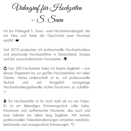
Videograf für Hochzeiten
– S. Sava
Ich bin Videograf S. Sava – euer Hochzeitsvideograf, der
mit Herz und Seele die Geschichte eurer Hochzeit
erzählt. ❤️
Seit 2010 produziere ich professionelle Hochzeitsvideos
und emotionale Hochzeitsfilme in Deutschland, Europa
und bei russisch-deutschen Hochzeiten. 🌍
💍 Fast 200 Hochzeiten habe ich bereits begleitet – vom
kleinen Elopement bis zur großen Hochzeitsfeier mit vielen
Gästen. Meine Leidenschaft ist es, mit professioneller
Technik und viel Feingefühl einzigartige
Hochzeitsvideografievoller echter Emotionen zu schaffen.
✨
🎬 Ein Hochzeitsfilm ist für mich mehr als nur ein Video.
Es ist ein lebendiges Erinnerungsstück voller Liebe,
Emotionen und authentischer Momente, das euch und
eure Liebsten ein Leben lang begleitet. Mit meinen
professionellen Videodienstleistungen entstehen natürliche,
berührende und unvergessliche Erinnerungen. 🤍