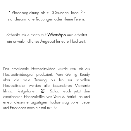
* Videobegleitung bis zu 3 Stunden, ideal für
standesamtliche Trauungen oder kleine Feiern.
Schreibt mir einfach auf
WhatsApp
und erhaltet
ein unverbindliches Angebot für eure Hochzeit.
Das emotionale Hochzeitsvideo wurde von mir als
Hochzeitsvideograf produziert. Vom Getting Ready
über die freie Trauung bis hin zur stilvollen
Hochzeitsfeier wurden alle besonderen Momente
filmisch festgehalten. 💒 Schaut euch jetzt den
emotionalen Hochzeitsfilm von Vera & Patrick an und
erlebt diesen einzigartigen Hochzeitstag voller Liebe
und Emotionen noch einmal mit. ✨