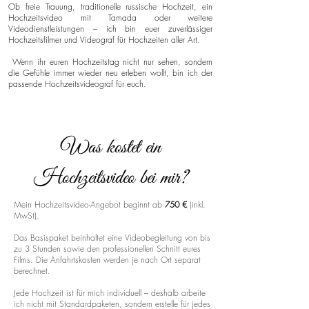
Ob freie Trauung, traditionelle russische Hochzeit, ein
Hochzeitsvideo mit Tamada oder weitere
Videodienstleistungen – ich bin euer zuverlässiger
Hochzeitsfilmer und Videograf für Hochzeiten aller Art.
Wenn ihr euren Hochzeitstag nicht nur sehen, sondern
die Gefühle immer wieder neu erleben wollt, bin ich der
passende Hochzeitsvideograf für euch.
Was kostet ein
Hochzeitsvideo bei mir?
Mein Hochzeitsvideo-Angebot beginnt ab
750 €
(inkl.
MwSt).
Das Basispaket beinhaltet eine Videobegleitung von bis
zu 3 Stunden sowie den professionellen Schnitt eures
Films. Die Anfahrtskosten werden je nach Ort separat
berechnet.
Jede Hochzeit ist für mich individuell – deshalb arbeite
ich nicht mit Standardpaketen, sondern erstelle für jedes