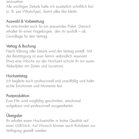
anzusehen.
Alle wichtigen Details halte ich zusätzlich schriftlich fest
(z. B. per WhatsApp), damit alles klar bleibt.
Auswahl & Vorbereitung
Ihr entscheidet euch für ein passendes Paket. Danach
erhaltet ihr einen Fragebogen, den ihr ausfüllt – als
Grundlage für den Vertrag.
Vertrag & Buchung
Nach Klärung aller Details wird der Vertrag erstellt. Mit
der Bestätigung ist euer Termin verbindlich reserviert.
Etwa eine Woche vor der Hochzeit schickt ihr mir euren
Ablaufplan mit Zeiten und Locations.
Hochzeitstag
Ich begleite euch professionell und unauffällig und halte
echte Emotionen und Momente fest.
Postproduktion
Euer Film wird sorgfältig geschnitten, emotional
aufgebaut und professionell ausgearbeitet.
Übergabe
Ihr erhaltet euren Hochzeitsfilm in hoher Qualität auf
einer USB-Stick. Auf Wunsch können auch Rohdaten zur
Verfügung gestellt werden.