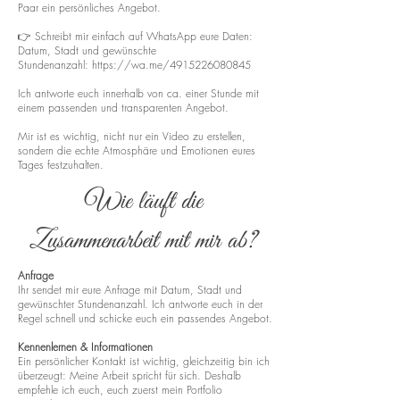
Paar ein persönliches Angebot.
👉 Schreibt mir einfach auf WhatsApp eure Daten:
Datum, Stadt und gewünschte
Stundenanzahl:
https://wa.me/4915226080845
Ich antworte euch innerhalb von ca. einer Stunde mit
einem passenden und transparenten Angebot.
Mir ist es wichtig, nicht nur ein Video zu erstellen,
sondern die echte Atmosphäre und Emotionen eures
Tages festzuhalten.
Wie läuft die
Zusammenarbeit mit mir ab?
Anfrage
Ihr sendet mir eure Anfrage mit Datum, Stadt und
gewünschter Stundenanzahl. Ich antworte euch in der
Regel schnell und schicke euch ein passendes Angebot.
Kennenlernen & Informationen
Ein persönlicher Kontakt ist wichtig, gleichzeitig bin ich
überzeugt: Meine Arbeit spricht für sich. Deshalb
empfehle ich euch, euch zuerst mein Portfolio