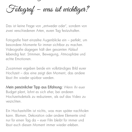
Fotograf – was ist wichtiger?
Das ist keine Frage von „entweder oder“, sondern von
zwei verschiedenen Arten, euren Tag festzuhalten.
Fotografie friert einzelne Augenblicke ein – perfekt, um
besondere Momente für immer sichtbar zu machen.
Videografie dagegen hält den gesamten Ablauf
lebendig fest: Stimmen, Bewegung, Atmosphäre und
echte Emotionen.
Zusammen ergeben beide ein vollständiges Bild eurer
Hochzeit – das eine zeigt den Moment, das andere
lässt ihn wieder spürbar werden.
Mein persönlicher Tipp aus Erfahrung:
Wenn ihr euer
Budget plant, lohnt es sich eher, bei anderen
Hochzeitsdetails zu reduzieren, als auf das Video zu
verzichten.
Ein Hochzeitsfilm ist nichts, was man später nachholen
kann. Blumen, Dekoration oder andere Elemente sind
nur für einen Tag da – euer Film bleibt für immer und
lässt euch diesen Moment immer wieder erleben.