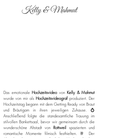
Kelly & Mahmut
Das emotionale
Hochzeitsvideo
von
Kelly & Mahmut
wurde von mir als
Hochzeitsvideograf
produziert. Der
Hochzeitstag begann mit dem Getting Ready von Braut
und Bräutigam in ihren jeweiligen Zuhause. 💍
Anschließend folgte die standesamtliche Trauung im
stilvollen Bankettsaal, bevor wir gemeinsam durch die
wunderschöne Altstadt von
Rottweil
spazierten und
romantische Momente filmisch festhielten. 🥂 Der