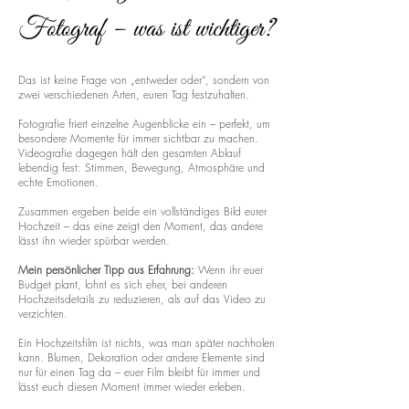
Fotograf – was ist wichtiger?
Das ist keine Frage von „entweder oder“, sondern von
zwei verschiedenen Arten, euren Tag festzuhalten.
Fotografie friert einzelne Augenblicke ein – perfekt, um
besondere Momente für immer sichtbar zu machen.
Videografie dagegen hält den gesamten Ablauf
lebendig fest: Stimmen, Bewegung, Atmosphäre und
echte Emotionen.
Zusammen ergeben beide ein vollständiges Bild eurer
Hochzeit – das eine zeigt den Moment, das andere
lässt ihn wieder spürbar werden.
Mein persönlicher Tipp aus Erfahrung:
Wenn ihr euer
Budget plant, lohnt es sich eher, bei anderen
Hochzeitsdetails zu reduzieren, als auf das Video zu
verzichten.
Ein Hochzeitsfilm ist nichts, was man später nachholen
kann. Blumen, Dekoration oder andere Elemente sind
nur für einen Tag da – euer Film bleibt für immer und
lässt euch diesen Moment immer wieder erleben.