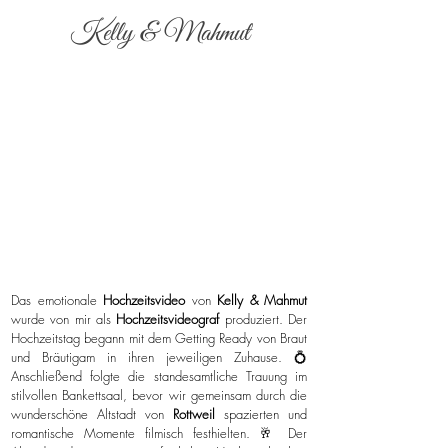
Kelly & Mahmut
Das emotionale
Hochzeitsvideo
von
Kelly & Mahmut
wurde von mir als
Hochzeitsvideograf
produziert. Der
Hochzeitstag begann mit dem Getting Ready von Braut
und Bräutigam in ihren jeweiligen Zuhause. 💍
Anschließend folgte die standesamtliche Trauung im
stilvollen Bankettsaal, bevor wir gemeinsam durch die
wunderschöne Altstadt von
Rottweil
spazierten und
romantische Momente filmisch festhielten. 🥂 Der