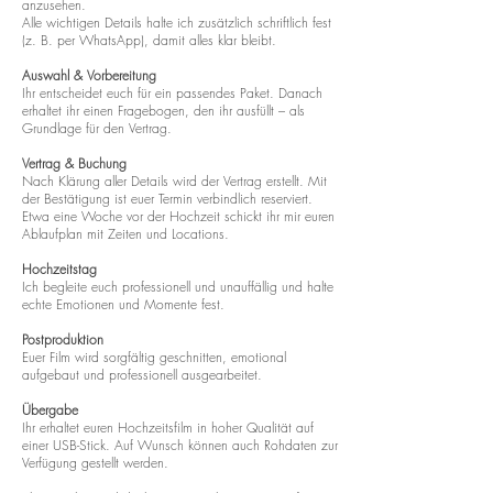
anzusehen.
Alle wichtigen Details halte ich zusätzlich schriftlich fest
(z. B. per WhatsApp), damit alles klar bleibt.
Auswahl & Vorbereitung
Ihr entscheidet euch für ein passendes Paket. Danach
erhaltet ihr einen Fragebogen, den ihr ausfüllt – als
Grundlage für den Vertrag.
Vertrag & Buchung
Nach Klärung aller Details wird der Vertrag erstellt. Mit
der Bestätigung ist euer Termin verbindlich reserviert.
Etwa eine Woche vor der Hochzeit schickt ihr mir euren
Ablaufplan mit Zeiten und Locations.
Hochzeitstag
Ich begleite euch professionell und unauffällig und halte
echte Emotionen und Momente fest.
Postproduktion
Euer Film wird sorgfältig geschnitten, emotional
aufgebaut und professionell ausgearbeitet.
Übergabe
Ihr erhaltet euren Hochzeitsfilm in hoher Qualität auf
einer USB-Stick. Auf Wunsch können auch Rohdaten zur
Verfügung gestellt werden.