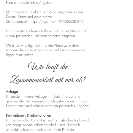
Paar ein persönliches Angebot.
👉 Schreibt mir einfach auf WhatsApp eure Daten:
Datum, Stadt und gewünschte
Stundenanzahl:
https://wa.me/4915226080845
Ich antworte euch innerhalb von ca. einer Stunde mit
einem passenden und transparenten Angebot.
Mir ist es wichtig, nicht nur ein Video zu erstellen,
sondern die echte Atmosphäre und Emotionen eures
Tages festzuhalten.
Wie läuft die
Zusammenarbeit mit mir ab?
Anfrage
Ihr sendet mir eure Anfrage mit Datum, Stadt und
gewünschter Stundenanzahl. Ich antworte euch in der
Regel schnell und schicke euch ein passendes Angebot.
Kennenlernen & Informationen
Ein persönlicher Kontakt ist wichtig, gleichzeitig bin ich
überzeugt: Meine Arbeit spricht für sich. Deshalb
empfehle ich euch, euch zuerst mein Portfolio