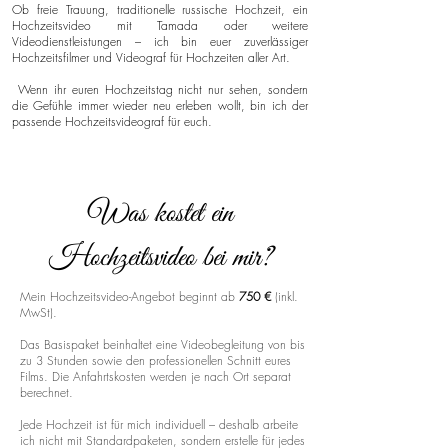
Ob freie Trauung, traditionelle russische Hochzeit, ein
Hochzeitsvideo mit Tamada oder weitere
Videodienstleistungen – ich bin euer zuverlässiger
Hochzeitsfilmer und Videograf für Hochzeiten aller Art.
Wenn ihr euren Hochzeitstag nicht nur sehen, sondern
die Gefühle immer wieder neu erleben wollt, bin ich der
passende Hochzeitsvideograf für euch.
Was kostet ein
Hochzeitsvideo bei mir?
Mein Hochzeitsvideo-Angebot beginnt ab
750 €
(inkl.
MwSt).
Das Basispaket beinhaltet eine Videobegleitung von bis
zu 3 Stunden sowie den professionellen Schnitt eures
Films. Die Anfahrtskosten werden je nach Ort separat
berechnet.
Jede Hochzeit ist für mich individuell – deshalb arbeite
ich nicht mit Standardpaketen, sondern erstelle für jedes