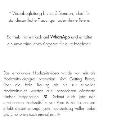
* Videobegleitung bis zu 3 Stunden, ideal für
standesamtliche Trauungen oder kleine Feiern.
Schreibt mir einfach auf
WhatsApp
und erhaltet
ein unverbindliches Angebot für eure Hochzeit.
Das emotionale Hochzeitsvideo wurde von mir als
Hochzeitsvideograf produziert. Vom Getting Ready
über die freie Trauung bis hin zur stilvollen
Hochzeitsfeier wurden alle besonderen Momente
filmisch festgehalten. 💒 Schaut euch jetzt den
emotionalen Hochzeitsfilm von Vera & Patrick an und
erlebt diesen einzigartigen Hochzeitstag voller Liebe
und Emotionen noch einmal mit. ✨