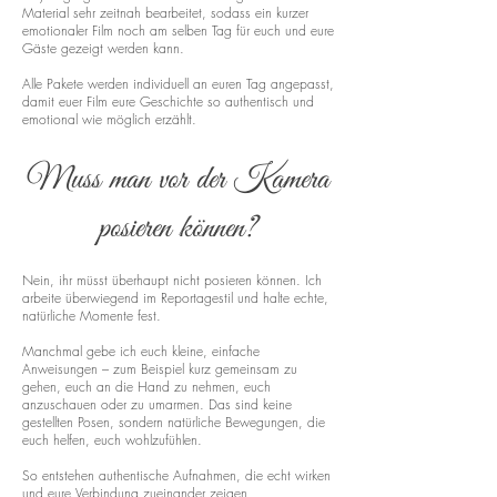
Material sehr zeitnah bearbeitet, sodass ein kurzer
emotionaler Film noch am selben Tag für euch und eure
Gäste gezeigt werden kann.
Alle Pakete werden individuell an euren Tag angepasst,
damit euer Film eure Geschichte so authentisch und
emotional wie möglich erzählt.
Muss man vor der Kamera
posieren können?
Nein, ihr müsst überhaupt nicht posieren können. Ich
arbeite überwiegend im Reportagestil und halte echte,
natürliche Momente fest.
Manchmal gebe ich euch kleine, einfache
Anweisungen – zum Beispiel kurz gemeinsam zu
gehen, euch an die Hand zu nehmen, euch
anzuschauen oder zu umarmen. Das sind keine
gestellten Posen, sondern natürliche Bewegungen, die
euch helfen, euch wohlzufühlen.
So entstehen authentische Aufnahmen, die echt wirken
und eure Verbindung zueinander zeigen