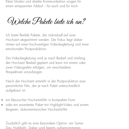
Klare Struktur und direkte Kommunikation sorgen für
einen entspannten Ablauf – für euch und für mich.
Welche Pakete biete ich an?
Ich biete flexible Pakete, die individuell auf eure
Hochzeit abgestimmt werden. Der Fokus liegt dabei
immer auf einer hochwertigen Videobegleitung und einer
emotionalen Postproduktion.
Die Videobegleitung wird je nach Bedarf und Umfang
der Hochzeit flexibel geplant und kann mit einem oder
zwei Videografen erfolgen, um verschiedene
Perspektiven einzufangen.
Nach der Hochzeit entsteht in der Postproduktion euer
persönlicher Film, der je nach Paket unterschiedlich
aufgebaut ist:
ein klassischer Hochzeitsfilm in kompakter Form
oder ein erweitertes Paket mit Highlight-Video und einem
längeren, dokumentarischen Hochzeitsfilm
Zusätzlich gibt es eine besondere Option: ein Same-
Day Highlight. Dabei wird bereits aufgenommenes