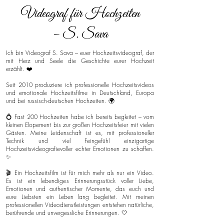
Videograf für Hochzeiten
– S. Sava
Ich bin Videograf S. Sava – euer Hochzeitsvideograf, der
mit Herz und Seele die Geschichte eurer Hochzeit
erzählt. ❤️
Seit 2010 produziere ich professionelle Hochzeitsvideos
und emotionale Hochzeitsfilme in Deutschland, Europa
und bei russisch-deutschen Hochzeiten. 🌍
💍 Fast 200 Hochzeiten habe ich bereits begleitet – vom
kleinen Elopement bis zur großen Hochzeitsfeier mit vielen
Gästen. Meine Leidenschaft ist es, mit professioneller
Technik und viel Feingefühl einzigartige
Hochzeitsvideografievoller echter Emotionen zu schaffen.
✨
🎬 Ein Hochzeitsfilm ist für mich mehr als nur ein Video.
Es ist ein lebendiges Erinnerungsstück voller Liebe,
Emotionen und authentischer Momente, das euch und
eure Liebsten ein Leben lang begleitet. Mit meinen
professionellen Videodienstleistungen entstehen natürliche,
berührende und unvergessliche Erinnerungen. 🤍