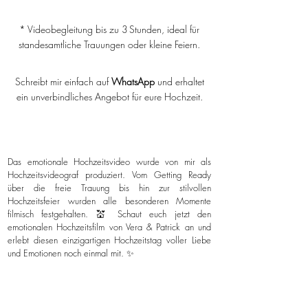
* Videobegleitung bis zu 3 Stunden, ideal für
standesamtliche Trauungen oder kleine Feiern.
Schreibt mir einfach auf
WhatsApp
und erhaltet
ein unverbindliches Angebot für eure Hochzeit.
Das emotionale Hochzeitsvideo wurde von mir als
Hochzeitsvideograf produziert. Vom Getting Ready
über die freie Trauung bis hin zur stilvollen
Hochzeitsfeier wurden alle besonderen Momente
filmisch festgehalten. 💒 Schaut euch jetzt den
emotionalen Hochzeitsfilm von Vera & Patrick an und
erlebt diesen einzigartigen Hochzeitstag voller Liebe
und Emotionen noch einmal mit. ✨