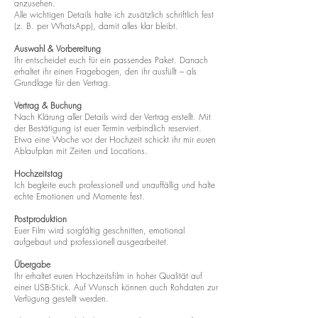
anzusehen.
Alle wichtigen Details halte ich zusätzlich schriftlich fest
(z. B. per WhatsApp), damit alles klar bleibt.
Auswahl & Vorbereitung
Ihr entscheidet euch für ein passendes Paket. Danach
erhaltet ihr einen Fragebogen, den ihr ausfüllt – als
Grundlage für den Vertrag.
Vertrag & Buchung
Nach Klärung aller Details wird der Vertrag erstellt. Mit
der Bestätigung ist euer Termin verbindlich reserviert.
Etwa eine Woche vor der Hochzeit schickt ihr mir euren
Ablaufplan mit Zeiten und Locations.
Hochzeitstag
Ich begleite euch professionell und unauffällig und halte
echte Emotionen und Momente fest.
Postproduktion
Euer Film wird sorgfältig geschnitten, emotional
aufgebaut und professionell ausgearbeitet.
Übergabe
Ihr erhaltet euren Hochzeitsfilm in hoher Qualität auf
einer USB-Stick. Auf Wunsch können auch Rohdaten zur
Verfügung gestellt werden.