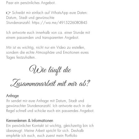
Paar ein persönliches Angebot.
👉 Schreibt mir einfach auf WhatsApp eure Daten:
Datum, Stadt und gewünschte
Stundenanzahl:
https://wa.me/4915226080845
Ich antworte euch innerhalb von ca. einer Stunde mit
einem passenden und transparenten Angebot.
Mir ist es wichtig, nicht nur ein Video zu erstellen,
sondern die echte Atmosphäre und Emotionen eures
Tages festzuhalten.
Wie läuft die
Zusammenarbeit mit mir ab?
Anfrage
Ihr sendet mir eure Anfrage mit Datum, Stadt und
gewünschter Stundenanzahl. Ich antworte euch in der
Regel schnell und schicke euch ein passendes Angebot.
Kennenlernen & Informationen
Ein persönlicher Kontakt ist wichtig, gleichzeitig bin ich
überzeugt: Meine Arbeit spricht für sich. Deshalb
empfehle ich euch, euch zuerst mein Portfolio