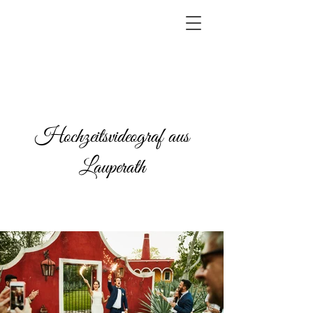
Hochzeitsvideograf aus
Lauperath