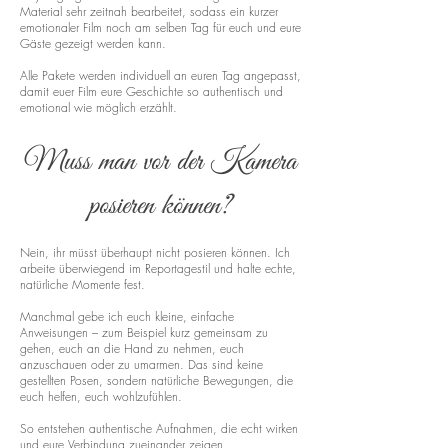
Material sehr zeitnah bearbeitet, sodass ein kurzer
emotionaler Film noch am selben Tag für euch und eure
Gäste gezeigt werden kann.
Alle Pakete werden individuell an euren Tag angepasst,
damit euer Film eure Geschichte so authentisch und
emotional wie möglich erzählt.
Muss man vor der Kamera
posieren können?
Nein, ihr müsst überhaupt nicht posieren können. Ich
arbeite überwiegend im Reportagestil und halte echte,
natürliche Momente fest.
Manchmal gebe ich euch kleine, einfache
Anweisungen – zum Beispiel kurz gemeinsam zu
gehen, euch an die Hand zu nehmen, euch
anzuschauen oder zu umarmen. Das sind keine
gestellten Posen, sondern natürliche Bewegungen, die
euch helfen, euch wohlzufühlen.
So entstehen authentische Aufnahmen, die echt wirken
und eure Verbindung zueinander zeigen