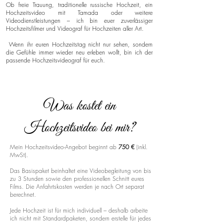
Ob freie Trauung, traditionelle russische Hochzeit, ein
Hochzeitsvideo mit Tamada oder weitere
Videodienstleistungen – ich bin euer zuverlässiger
Hochzeitsfilmer und Videograf für Hochzeiten aller Art.
Wenn ihr euren Hochzeitstag nicht nur sehen, sondern
die Gefühle immer wieder neu erleben wollt, bin ich der
passende Hochzeitsvideograf für euch.
Was kostet ein
Hochzeitsvideo bei mir?
Mein Hochzeitsvideo-Angebot beginnt ab
750 €
(inkl.
MwSt).
Das Basispaket beinhaltet eine Videobegleitung von bis
zu 3 Stunden sowie den professionellen Schnitt eures
Films. Die Anfahrtskosten werden je nach Ort separat
berechnet.
Jede Hochzeit ist für mich individuell – deshalb arbeite
ich nicht mit Standardpaketen, sondern erstelle für jedes