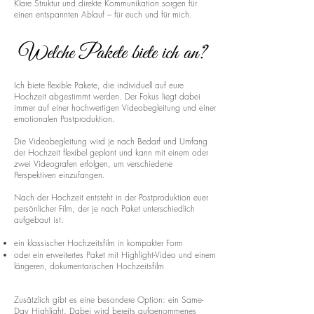
Klare Struktur und direkte Kommunikation sorgen für
einen entspannten Ablauf – für euch und für mich.
Welche Pakete biete ich an?
Ich biete flexible Pakete, die individuell auf eure
Hochzeit abgestimmt werden. Der Fokus liegt dabei
immer auf einer hochwertigen Videobegleitung und einer
emotionalen Postproduktion.
Die Videobegleitung wird je nach Bedarf und Umfang
der Hochzeit flexibel geplant und kann mit einem oder
zwei Videografen erfolgen, um verschiedene
Perspektiven einzufangen.
Nach der Hochzeit entsteht in der Postproduktion euer
persönlicher Film, der je nach Paket unterschiedlich
aufgebaut ist:
ein klassischer Hochzeitsfilm in kompakter Form
oder ein erweitertes Paket mit Highlight-Video und einem
längeren, dokumentarischen Hochzeitsfilm
Zusätzlich gibt es eine besondere Option: ein Same-
Day Highlight. Dabei wird bereits aufgenommenes