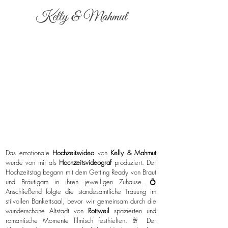
Kelly & Mahmut
Das emotionale
Hochzeitsvideo
von
Kelly & Mahmut
wurde von mir als
Hochzeitsvideograf
produziert. Der
Hochzeitstag begann mit dem Getting Ready von Braut
und Bräutigam in ihren jeweiligen Zuhause. 💍
Anschließend folgte die standesamtliche Trauung im
stilvollen Bankettsaal, bevor wir gemeinsam durch die
wunderschöne Altstadt von
Rottweil
spazierten und
romantische Momente filmisch festhielten. 🥂 Der