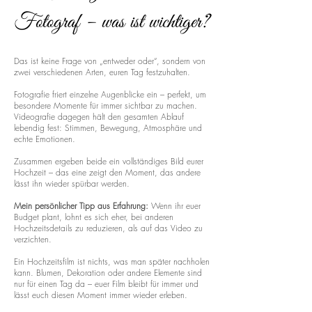
Fotograf – was ist wichtiger?
Das ist keine Frage von „entweder oder“, sondern von
zwei verschiedenen Arten, euren Tag festzuhalten.
Fotografie friert einzelne Augenblicke ein – perfekt, um
besondere Momente für immer sichtbar zu machen.
Videografie dagegen hält den gesamten Ablauf
lebendig fest: Stimmen, Bewegung, Atmosphäre und
echte Emotionen.
Zusammen ergeben beide ein vollständiges Bild eurer
Hochzeit – das eine zeigt den Moment, das andere
lässt ihn wieder spürbar werden.
Mein persönlicher Tipp aus Erfahrung:
Wenn ihr euer
Budget plant, lohnt es sich eher, bei anderen
Hochzeitsdetails zu reduzieren, als auf das Video zu
verzichten.
Ein Hochzeitsfilm ist nichts, was man später nachholen
kann. Blumen, Dekoration oder andere Elemente sind
nur für einen Tag da – euer Film bleibt für immer und
lässt euch diesen Moment immer wieder erleben.