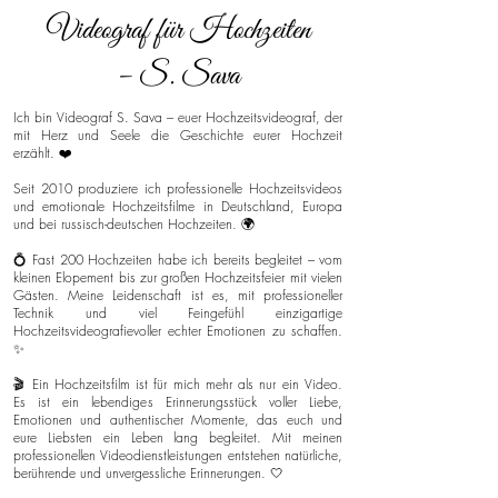
Videograf für Hochzeiten
– S. Sava
Ich bin Videograf S. Sava – euer Hochzeitsvideograf, der
mit Herz und Seele die Geschichte eurer Hochzeit
erzählt. ❤️
Seit 2010 produziere ich professionelle Hochzeitsvideos
und emotionale Hochzeitsfilme in Deutschland, Europa
und bei russisch-deutschen Hochzeiten. 🌍
💍 Fast 200 Hochzeiten habe ich bereits begleitet – vom
kleinen Elopement bis zur großen Hochzeitsfeier mit vielen
Gästen. Meine Leidenschaft ist es, mit professioneller
Technik und viel Feingefühl einzigartige
Hochzeitsvideografievoller echter Emotionen zu schaffen.
✨
🎬 Ein Hochzeitsfilm ist für mich mehr als nur ein Video.
Es ist ein lebendiges Erinnerungsstück voller Liebe,
Emotionen und authentischer Momente, das euch und
eure Liebsten ein Leben lang begleitet. Mit meinen
professionellen Videodienstleistungen entstehen natürliche,
berührende und unvergessliche Erinnerungen. 🤍